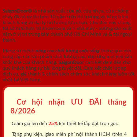
SaigonDoor®
là nhà sản xuất cửa gỗ, cửa nhựa, cửa chống
cháy
đã có uy tín hơn 10 năm trên thị trường và hàng triệu
khách hàng và đại lý tin tưởng lựa chọn. Cho đến nay chúng
tôi sở hữu hơn 10 showroom và 4 nhà máy - xưởng sản xuất
nằm ở vị trí trung tâm thành phố Hồ Chí Minh và & tại ngoại
thành.
Mang sứ mệnh
nâng cao chất lượng cuộc sống
thông qua việc
cung cấp các sản phẩm chất lượng cao, đáp ứng mọi yêu cầu
khắc khe của khách hàng.
SaigonDoor
cam kết đem đến cho
quý khách hàng sự hài lòng tuyệt đối. Cam kết chất lượng
dịch vụ, giá thành & chính sách chăm sóc khách hàng luôn tốt
nhất tại Việt Nam.
Cơ hội nhận ƯU ĐÃI tháng
8/2026
Giảm giá lên đến
25%
khi thiết kế lắp đặt trọn gói.
Tặng phụ kiện, giao miễn phí nội thành HCM (trên 4