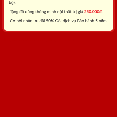
bộ).
Tặng đồ dùng thông minh nội thất trị giá
250.000đ.
Cơ hội nhận ưu đãi 50% Gói dịch vụ Bảo hành 5 năm.
Tổng đài: 0818.400.400
Đăng ký tư vấn