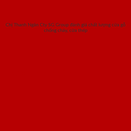
Chị Thanh Ngân Cty SG Group đánh giá chất lượng cửa gỗ
chống cháy, cửa thép
Thư viện hình ảnh