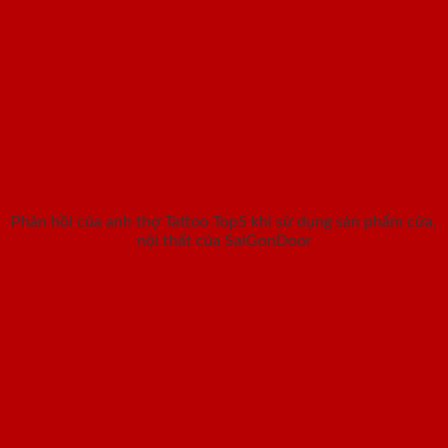
Phản hồi của anh thợ Tattoo Top5 khi sử dụng sản phẩm cửa,
nội thất của SaiGonDoor