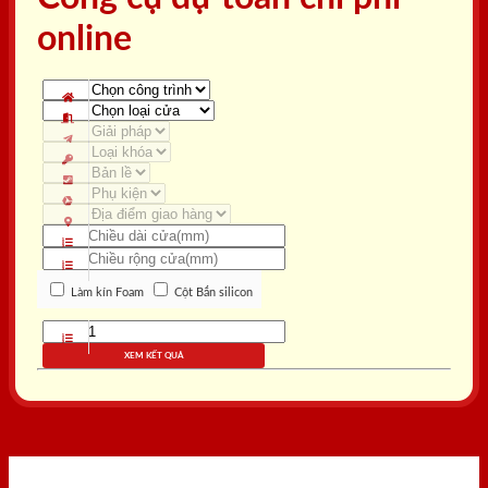
online
Làm kín Foam
Cột Bắn silicon
XEM KẾT QUẢ