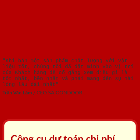
"Khi bán một sản phẩm chất lượng với vật
liệu tốt, chúng tôi đã đặt mình vào vị trí
của Khách hàng để cố gắng xem điều gì là
tốt nhất, bền nhất và phải mang đến sự hài
lòng lâu dài nhất"
Trần Văn Lãm
/
CEO SAIGONDOOR
Công cụ dự toán chi phí