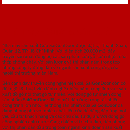
Nhà máy - Xưởng sản xuất
Nhà máy sản xuất Cửa SaiGonDoor được đặt tại Thạnh Xuân,
Quận 12, TP.Hồ Chí Minh. Với diện tích 20.000 m2, dây
truyền sản xuất đồng bộ các sản phẩm cửa gỗ ,cửa nhựa, cửa
thép chống cháy. Với sản lượng và thị phần nằm trong top
những công ty đứng đầu về ngành sản xuất cung ứng cửa
ngoài thị trường miền Nam.
Bên cạnh dây truyền công nghệ hiện đại,
SaiGonDoor
còn có
đội ngũ kỹ thuật viên lành nghề nhiều năm trong lĩnh vực sản
xuất đồ gỗ nội thất gỗ tự nhiên. Với dòng gỗ tự nhiên dòng
sản phẩm
SaiGonDoor
đã có mặt đáp ứng trong rất nhiều
công trình lớn nhỏ. Hệ thống sản phẩm của
SaiGonDoor
đa
dạng phong phú với nhiều chất liệu cửa dễ dàng đáp ứng mọi
yêu cầu từ khách hàng và các chủ đầu tư dự án. Với dòng gỗ
công nghiệp chịu nước đang chiếm vị trí chủ đạo, tiên phong
với thị phần dẫn đầu trong toàn ngành kinh doanh sản xuất