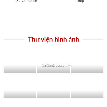
SaiGonDoor
thép
Thư viện hình ảnh
SaiGonDoor.com.vn