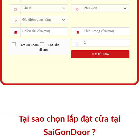
Làm kín Foam
Cột Bắn
silicon
XEM KẾT QUẢ
Tại sao chọn lắp đặt cửa tại
SaiGonDoor ?