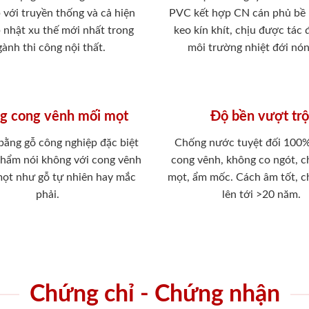
 với truyền thống và cả hiện
PVC kết hợp CN cán phủ bề
p nhật xu thế mới nhất trong
keo kín khít, chịu được tác
ành thi công nội thất.
môi trường nhiệt đới nó
g cong vênh mối mọt
Độ bền vượt trộ
 bằng gỗ công nghiệp đặc biệt
Chống nước tuyệt đối 100
phẩm nói không với cong vênh
cong vênh, không co ngót, 
mọt như gỗ tự nhiên hay mắc
mọt, ẩm mốc. Cách âm tốt, c
phải.
lên tới >20 năm.
Chứng chỉ - Chứng nhận