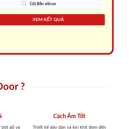
Cột Bắn silicon
XEM KẾT QUẢ
Door ?
%
Cách Âm Tốt
 bột gỗ và
Thiết kế dày dặn và kín khít đem đến