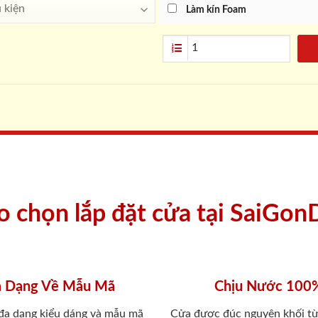
Làm kín Foam
ao chọn lắp đặt cửa tại SaiGon
 Dạng Về Mẫu Mã
Chịu Nước 100
 đa dạng kiểu dáng và mẫu mã
Cửa được đúc nguyên khối từ