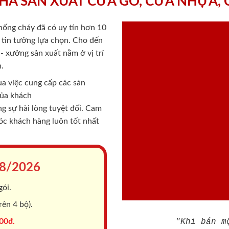
HÀ SẢN XUẤT CỬA GỖ, CỬA NHỰA,
chống cháy
đã có uy tín hơn 10
ý tin tưởng lựa chọn. Cho đến
 xưởng sản xuất nằm ở vị trí
.
a việc cung cấp các sản
của khách
 sự hài lòng tuyệt đối. Cam
sóc khách hàng luôn tốt nhất
8/2026
gói.
ên 4 bộ).
00đ.
"Khi bán m