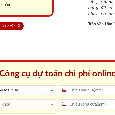
tốt, chúng
 5 năm.
hàng để cố
nhất và ph
Trần Văn Lãm
ký tư vấn
Công cụ dự toán chi phí onlin