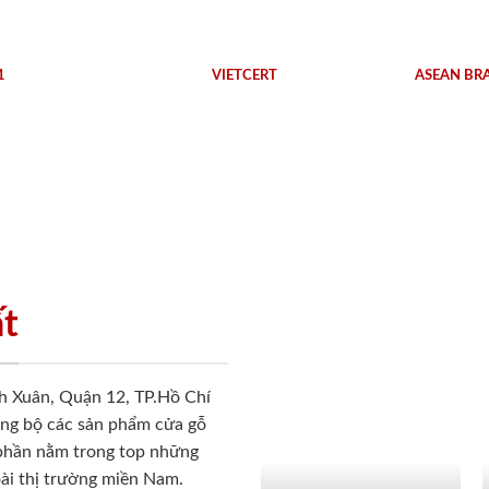
1
VIETCERT
ASEAN BR
ất
h Xuân, Quận 12, TP.Hồ Chí
ồng bộ các sản phẩm cửa gỗ
 phần nằm trong top những
ài thị trường miền Nam.