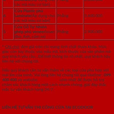
các mã màu cơ bản)
Cửa Plastic phủ
6
Laminate
(Áp dụng cho
Phẳng
3.600.000
các mã màu cơ bản)
Cửa Gỗ Tự Nhiên
5
ghép phủ veneer
(xoan
Phẳng
2.900.000
đào, Ash, căm xe)
°
Ghi chú
: đơn giá trên chỉ mang tính chất tham khảo. Mức
giác còn tùy thuộc vào mẫu mã, kích thước của sản phẩm mà
quý khách yêu cầu…Để biết thông tin rõ nhất, quý khách hãy
liên hệ với chúng tôi.
Nếu quý khách cần tư vấn thêm về các loại cửa phù hợp với
mái ấm của mình. Vui lòng liên hệ chúng tôi qua Hotline :
099
400 400
và website:
ecodoor.vn
sớm nhất để được hỗ trợ
chăm sóc khách hàng một cách nhanh chóng, giải đáp thắc
mắc tư vấn khách hàng 24/7.
LIÊN HỆ TƯ VẤN THI CÔNG CỬA TẠI ECODOOR