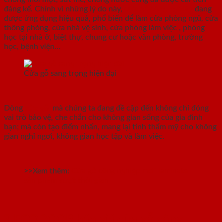
đáng kể. Chính vì những lý do này,
cửa gỗ công nghiệp
đang
được ứng dụng hiệu quả, phổ biến để làm cửa phòng ngủ, cửa
thông phòng, cửa nhà vệ sinh, cửa phòng làm việc , phòng
học tại nhà ở, biệt thự, chung cư hoặc văn phòng, trường
học, bệnh viện…
Cửa gỗ sang trọng hiện đại
Dòng
cửa gỗ
mà chúng ta đang đề cập đến không chỉ đóng
vai trò bảo vệ, che chắn cho không gian sống của gia đình
bạn; mà còn tạo điểm nhấn, mang lại tính thẩm mỹ cho không
gian nghỉ ngơi, không gian học tập và làm việc.
>>Xem thêm:
Cửa gỗ công nghiệp mdf laminate
sản phẩm vượt thời gian
3.ECODOOR báo giá cửa gỗ công