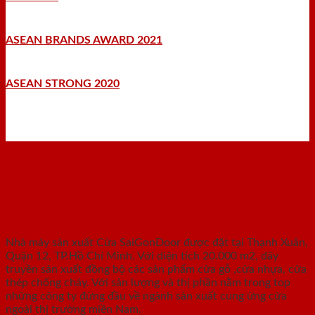
ASEAN BRANDS AWARD 2021
ASEAN STRONG 2020
Nhà máy - Xưởng sản xuất
Nhà máy sản xuất Cửa SaiGonDoor được đặt tại Thạnh Xuân,
Quận 12, TP.Hồ Chí Minh. Với diện tích 20.000 m2, dây
truyền sản xuất đồng bộ các sản phẩm cửa gỗ ,cửa nhựa, cửa
thép chống cháy. Với sản lượng và thị phần nằm trong top
những công ty đứng đầu về ngành sản xuất cung ứng cửa
ngoài thị trường miền Nam.