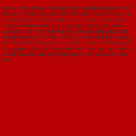
Bên cạnh dây truyền công nghệ hiện đại,
SaiGonDoor
còn có
đội ngũ kỹ thuật viên lành nghề nhiều năm trong lĩnh vực sản
xuất đồ gỗ nội thất gỗ tự nhiên. Với dòng gỗ tự nhiên dòng
sản phẩm
SaiGonDoor
đã có mặt đáp ứng trong rất nhiều
công trình lớn nhỏ. Hệ thống sản phẩm của
SaiGonDoor
đa
dạng phong phú với nhiều chất liệu cửa dễ dàng đáp ứng mọi
yêu cầu từ khách hàng và các chủ đầu tư dự án. Với dòng gỗ
công nghiệp chịu nước đang chiếm vị trí chủ đạo, tiên phong
với thị phần dẫn đầu trong toàn ngành kinh doanh sản xuất
cửa.