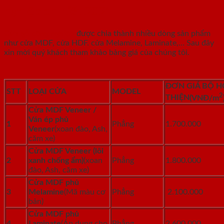
nghiệp chi tiết 2021
Cửa gỗ công nghiệp
được chia thành nhiều dòng sản phẩm
như cửa MDF, cửa HDF. cửa Melamine, Laminate,… Sau đây
xin mời quý khách tham khảo bảng giá của chúng tôi.
ĐƠN GIÁ BỘ H
STT
LOẠI CỬA
MODEL
2
THIỆN
(VNĐ/m
Cửa MDF Veneer /
Ván ép phủ
1
Phẳng
1.700.000
Veneer
(xoan đào, Ash,
căm xe)
Cửa MDF Veneer (lõi
2
xanh chống ẩm)
(xoan
Phẳng
1.800.000
đào, Ash, căm xe)
Cửa MDF phủ
3
Melamine
(Mã màu cơ
Phẳng
2.100.000
bản)
Cửa MDF phủ
4
Laminate
(Áp dụng cho
Phẳng
2.600.000