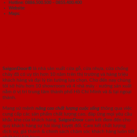
Hotline:
0886.500.500 – 0855.400.400
Website:
https://ecodoor.vn
Maps:
ECODOOR
SAIGONDOOR - NHÀ SẢN XUẤT CỬA
GỖ, CỬA NHỰA, CỬA CHỐNG CHÁY
SaigonDoor®
là nhà sản xuất cửa gỗ, cửa nhựa, cửa chống
cháy
đã có uy tín hơn 10 năm trên thị trường và hàng triệu
khách hàng và đại lý tin tưởng lựa chọn. Cho đến nay chúng
tôi sở hữu hơn 10 showroom và 4 nhà máy - xưởng sản xuất
nằm ở vị trí trung tâm thành phố Hồ Chí Minh và & tại ngoại
thành.
Mang sứ mệnh
nâng cao chất lượng cuộc sống
thông qua việc
cung cấp các sản phẩm chất lượng cao, đáp ứng mọi yêu cầu
khắc khe của khách hàng.
SaigonDoor
cam kết đem đến cho
quý khách hàng sự hài lòng tuyệt đối. Cam kết chất lượng
dịch vụ, giá thành & chính sách chăm sóc khách hàng luôn tốt