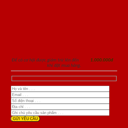
ĐĂNG KÝ NHẬN TƯ VẤN
Để có cơ hội được giảm trừ lên đến
1.000.000đ
khi đặt mua hàng.