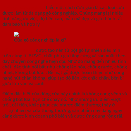
Cửa gỗ công nghiệp
hiểu một cách đơn giản là các loại cửa
được làm từ đa dạng gỗ công nghiệp. Chúng mang lại nhiều
tính năng ưu việt, độ bền cao, mẫu mã đẹp và giá thành rất
đảm bảo và hợp lý.
Cửa gỗ công nghiệp là gì?
Gỗ công nghiệp
được tạo nên từ bột gỗ tự nhiên siêu mịn
trộn cùng tỉ lệ PVC, chất phụ gia tăng cứng và sản xuất theo
dây chuyền công nghệ hiện đại. Nhờ đó mang đến nhiều tính
chất, đặc tính nổi bật như chống lão hóa, chống nước, chống
nhiệt, không bắt lửa… Bề mặt gỗ được hoàn thiện nhờ công
nghệ hút chân không, giúp tạo độ liên kết chắc chắn, bền bỉ
giữa lớp vân và cánh.
Điểm đặc biệt của dòng cửa này chính là không cong vênh và
chống bắt lửa, hạn chế cháy nổ. Nhờ những ưu điểm vượt
trội, cải tiến, khắc phục các nhược điểm thường thấy ở
cửa
gỗ
tự nhiên và cửa thông thường, sản phẩm này đang ngày
càng được kinh doanh phổ biến và được ứng dụng rộng rãi.