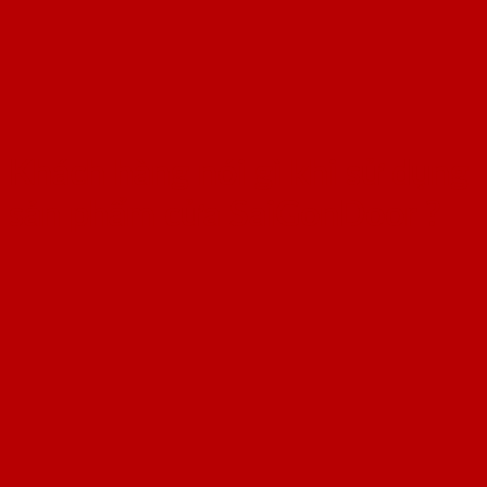
Khách hàng nói gì khi sử dụng
sản phẩm cửa SaiGonDoor ?