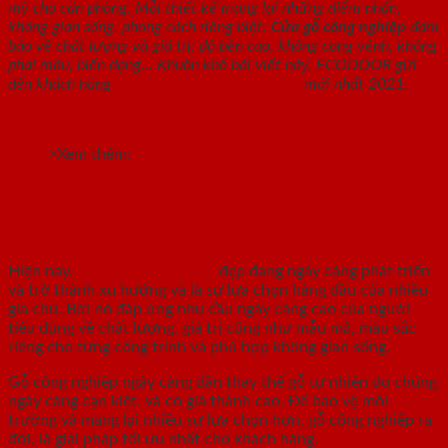
mỹ cho căn phòng. Mỗi thiết kế mang lại những điểm nhấn,
không gian sống, phong cách riêng biệt.
Cửa gỗ công nghiệp
đảm
bảo về chất lượng và giá trị: độ bền cao, không cong vênh, không
phai màu, biến dạng… Khuôn khổ bài viết này, ECODOOR gửi
đến khách hàng
báo giá cửa gỗ công nghiệp
mới nhất 2021.
>Xem thêm:
Cửa gỗ công nghiệp là gì?
1.Tìm hiểu khái niệm Cửa gỗ công
nghiệp?
Hiện nay,
cửa gỗ công nghiệp
đẹp đang ngày càng phát triển
và trở thành xu hướng và là sự lựa chọn hàng đầu của nhiều
gia chủ. Bởi nó đáp ứng nhu cầu ngày càng cao của người
tiêu dùng về chất lượng, giá trị cũng như mẫu mã, màu sắc
riêng cho từng công trình và phù hợp không gian sống.
Gỗ công nghiệp ngày càng dần thay thế gỗ tự nhiên do chúng
ngày càng cạn kiệt, và có giá thành cao. Để bảo vệ môi
trường và mang lại nhiều sự lựa chọn hơn, gỗ công nghiệp ra
đời, là giải pháp tối ưu nhất cho khách hàng.