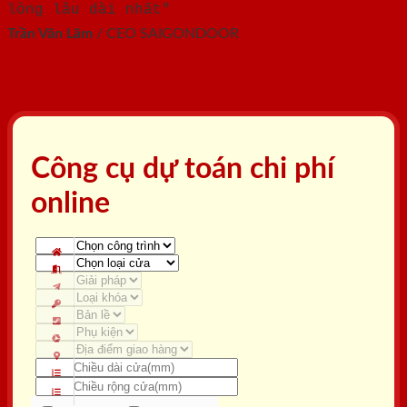
lòng lâu dài nhất"
Trần Văn Lãm
/
CEO SAIGONDOOR
Công cụ dự toán chi phí
online