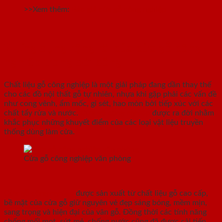
>>Xem thêm:
Báo giá cửa gỗ công nghiệp
2.Ứng dụng rộng rãi của cửa gỗ công
nghiệp trong đời sống
Chất liệu gỗ công nghiệp là một giải pháp đang dần thay thế
cho các đồ nội thất gỗ tự nhiên, nhựa khi gặp phải các vấn đề
như cong vênh, ẩm mốc, gỉ sét, hao mòn bởi tiếp xúc với các
chất tẩy rửa và nước.
Cửa gỗ công nghiệp
được ra đời nhằm
khắc phục những khuyết điểm của các loại vật liệu truyền
thống dùng làm cửa.
Cửa gỗ công nghiệp văn phòng
Cửa gỗ công nghiệp
được sản xuất từ chất liệu gỗ cao cấp,
bề mặt của cửa gỗ giữ nguyên vẻ đẹp sáng bóng, mềm mịn,
sang trọng và hiện đại của vân gỗ. Đồng thời các tính năng
chống mối mọt, sứt mẻ, chống nước cũng đã được cải tiến