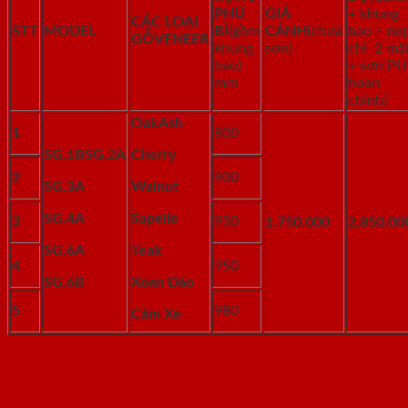
PHỦ
GIÁ
+ khung
CÁC LOẠI
STT
MODEL
BÌ
(gồm
CÁNH
(chưa
bao + nẹ
GỖ
VENEER
khung
sơn)
chỉ 2 mặ
bao)
+ sơn PU
mm
hoàn
chỉnh)
Oak
Ash
1
800
SG.1B
SG.2A
Cherry
2
900
SG.3A
Walnut
SG.4A
Sapelle
3
930
1.750.000
2.850.00
SG.6A
Teak
4
950
SG.6B
Xoan Đào
5
980
Căm Xe
2.3. Cửa gỗ mdf veneer/ mdf melamine/ mdf (plastic)
laminate