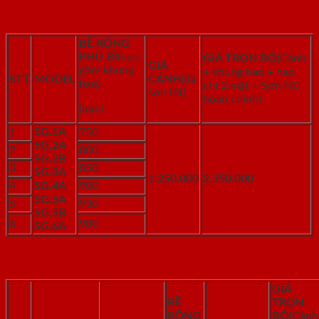
2.1. Cửa gỗ công nghiệp HDF Sơn giá rẻ
BỀ RỘNG
PHỦ BÌ
(bao
GIÁ TRỌN BỘ
(Cánh
GIÁ
gồm khung
+ khung bao + nẹp
STT
MODEL
CÁNH
(đã
bao)
chỉ 2 mặt + Sơn NC
sơn lót)
hoàn chỉnh)
(mm)
SG.1A
1
750
SG.2A
2
800
SG.2B
3
850
SG.3A
1.250.000
2.350.000
4
SG.4A
900
SG.5A
5
930
SG.5B
6
980
SG.6A
2.2. Cửa gỗ công nghiệp HDF veneer giá rẻ
GIÁ
BỀ
TRỌN
RỘNG
BỘ
(Cánh