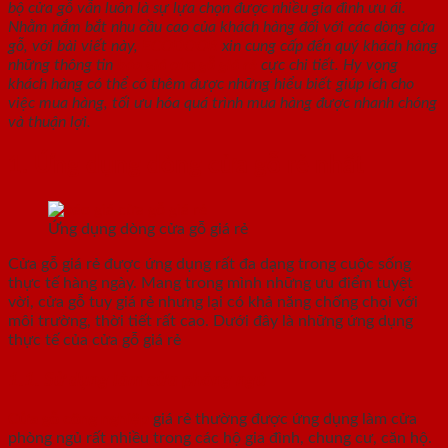
bộ cửa gỗ vẫn luôn là sự lựa chọn được nhiều gia đình ưu ái.
Nhằm nắm bắt nhu cầu cao của khách hàng đối với các dòng cửa
gỗ, với bài viết này,
ECODOOR
xin cung cấp đến quý khách hàng
những thông tin
báo giá cửa gỗ giá rẻ
cực chi tiết. Hy vọng
khách hàng có thể có thêm được những hiểu biết giúp ích cho
việc mua hàng, tối ưu hóa quá trình mua hàng được nhanh chóng
và thuận lợi.
1. Ứng dụng dòng cửa gỗ rẻ nhất
Ứng dụng dòng cửa gỗ giá rẻ
Cửa gỗ giá rẻ được ứng dụng rất đa dạng trong cuộc sống
thực tế hàng ngày. Mang trong mình những ưu điểm tuyệt
vời, cửa gỗ tuy giá rẻ nhưng lại có khả năng chống chọi với
môi trường, thời tiết rất cao. Dưới đây là những ứng dụng
thực tế của cửa gỗ giá rẻ
1.1. Sử dụng làm cửa phòng ngủ
Cửa gỗ công nghiệp
giá rẻ thường được ứng dụng làm cửa
phòng ngủ rất nhiều trong các hộ gia đình, chung cư, căn hộ.