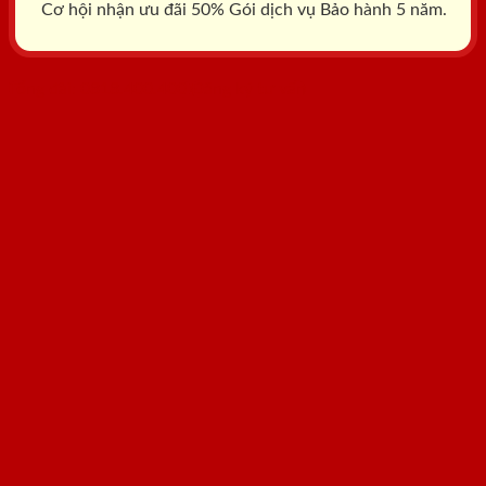
Cơ hội nhận ưu đãi 50% Gói dịch vụ Bảo hành 5 năm.
Tổng đài: 0818.400.400
Đăng ký tư vấn