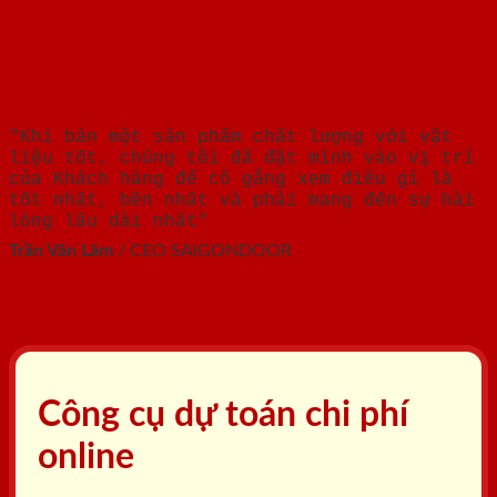
"Khi bán một sản phẩm chất lượng với vật
liệu tốt, chúng tôi đã đặt mình vào vị trí
của Khách hàng để cố gắng xem điều gì là
tốt nhất, bền nhất và phải mang đến sự hài
lòng lâu dài nhất"
Trần Văn Lãm
/
CEO SAIGONDOOR
Công cụ dự toán chi phí
online