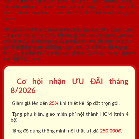
khách hàng và đại lý tin tưởng lựa chọn. Cho đến nay chúng
tôi sở hữu hơn 10 showroom và 4 nhà máy - xưởng sản xuất
nằm ở vị trí trung tâm thành phố Hồ Chí Minh và & tại ngoại
thành.
Mang sứ mệnh
nâng cao chất lượng cuộc sống
thông qua việc
cung cấp các sản phẩm chất lượng cao, đáp ứng mọi yêu cầu
khắc khe của khách hàng.
SaigonDoor
cam kết đem đến cho
quý khách hàng sự hài lòng tuyệt đối. Cam kết chất lượng
dịch vụ, giá thành & chính sách chăm sóc khách hàng luôn tốt
nhất tại Việt Nam.
Cơ hội nhận ƯU ĐÃI tháng
8/2026
Giảm giá lên đến
25%
khi thiết kế lắp đặt trọn gói.
Tặng phụ kiện, giao miễn phí nội thành HCM (trên 4
bộ).
Tặng đồ dùng thông minh nội thất trị giá
250.000đ.