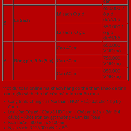
cận
650.000 2
Lá sách Ô gió
ô gió
dưới/bộ
Lá Sách
5
550.000 1
Lá sách Ô gió
ô gió
dưới/bộ
650.000
Cao 40cm
VNĐ/bộ
750.000
6
Bông gió, ô fix
(5 ly)
Cao 50cm
VNĐ/bộ
850.000
Cao 60cm
VNĐ/bộ
Một dự toán online mà khách hàng có thể tham khảo để tính
toán ngân sách cho bộ cửa mà mình muốn mua
Công trình: Chung cư ( Nội thành HCM + Lắp đặt cho 1 bộ bộ
đơn )
Loại cửa: Cửa gỗ ( Cửa gỗ HDF sơn + Chốt an toàn + Bản lề 4
cái/bộ + Khóa tròn tay gạt thường + Làm kín Foam )
Kích thước: 800mm x 2100mm
Ngân sách: 3.126.000 VND / BỘ