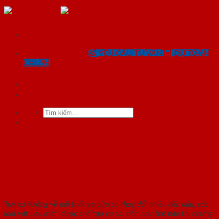
Skip
to
content
SaiGonDoor®
Tin tức
0818.400.400
YÊU CẦU TƯ VẤN
DỰ TOÁN
CHI PHÍ
Báo giá Cửa gỗ giá rẻ nhất
SaiGonDoor®
Tìm
kiếm:
Tuy xu hướng về nội thất và cửa có thay đổi nhiều đến đâu, các
loại vật liệu mới được chế tạo và cải tiến như thế nào thì những