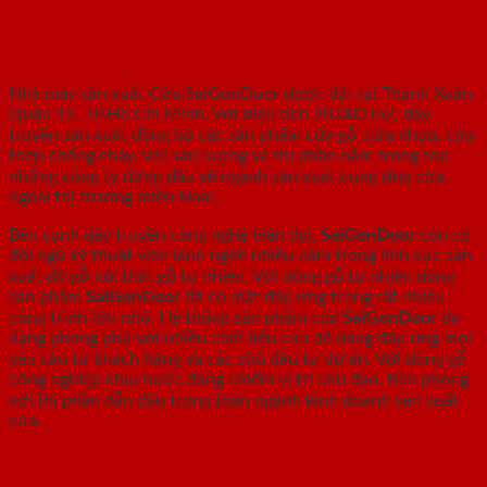
Nhà máy - Xưởng sản xuất
Nhà máy sản xuất Cửa SaiGonDoor được đặt tại Thạnh Xuân,
Quận 12, TP.Hồ Chí Minh. Với diện tích 20.000 m2, dây
truyền sản xuất đồng bộ các sản phẩm cửa gỗ ,cửa nhựa, cửa
thép chống cháy. Với sản lượng và thị phần nằm trong top
những công ty đứng đầu về ngành sản xuất cung ứng cửa
ngoài thị trường miền Nam.
Bên cạnh dây truyền công nghệ hiện đại,
SaiGonDoor
còn có
đội ngũ kỹ thuật viên lành nghề nhiều năm trong lĩnh vực sản
xuất đồ gỗ nội thất gỗ tự nhiên. Với dòng gỗ tự nhiên dòng
sản phẩm
SaiGonDoor
đã có mặt đáp ứng trong rất nhiều
công trình lớn nhỏ. Hệ thống sản phẩm của
SaiGonDoor
đa
dạng phong phú với nhiều chất liệu cửa dễ dàng đáp ứng mọi
yêu cầu từ khách hàng và các chủ đầu tư dự án. Với dòng gỗ
công nghiệp chịu nước đang chiếm vị trí chủ đạo, tiên phong
với thị phần dẫn đầu trong toàn ngành kinh doanh sản xuất
cửa.