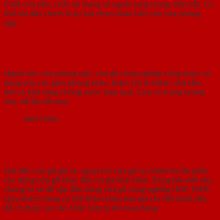
Chất cửa bền, chắc lại mang vẻ ngoài sang trọng, bắt mắt. Có
thể nói đây chính là sự lựa chọn hoàn hảo cho cửa phòng
ngủ.
1.2. Sử dụng làm cửa thông phòng, cửa văn phòng,
thậm chí là cửa nhà vệ sinh, toilet, wc.
Ngoài làm cửa phòng ngủ, cửa gỗ công nghiệp cũng được sử
dụng cho các gian phòng khác, thậm chí là toilet, nhà tắm,
bởi có khả năng chống nước hiệu quả. Cửa có trọng lượng
nhẹ, dễ lắp dễ mua.
Xem thêm:
Cửa gỗ phòng ngủ là gì?. Lưu ý khi
chọn mua cửa gỗ phòng ngủ
2. Báo giá cửa gỗ giá rẻ
Nói đến cửa gỗ giá rẻ, ngoại trừ cửa gỗ tự nhiên thì đa phần
các dòng cửa gỗ khác đều có giá khá mềm. Trong bài viết này,
chúng ta sẽ đề cập đến dòng cửa gỗ công nghiệp HDF, MDF.
Qúy khách hàng có thể tham khảo báo giá chi tiết dưới đây
để có được sự cân nhắc hợp lý khi mua hàng.