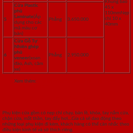
Khung bao
Cửa Plastic
45 x
phủ
110mmNẹp
Laminate
(Áp
chỉ 10 x
5
Phẳng
3.650.000
dụng cho các
40mm
mã màu cơ
bản)
Cửa Gỗ Tự
Nhiên ghép
phủ
6
Phẳng
2.950.000
veneer
(xoan
đào, Ash, căm
xe)
Xem thêm:
Cửa gỗ công nghiệp giá rẻ | Chịu nước
– Mẫu đẹp 2021
3. Báo giá phụ kiện cửa kèm theo
Phụ kiện cửa gồm có nẹp chỉ chạy, bản lề, khóa, tay nắm cửa,
chặn cửa, mắt thần, tay đẩy hơi…Gía cả sẽ dao động theo
những loại phụ kiện đi kèm, khách hàng có thể cân nhắc theo
điều kiện kinh tế và sở thích riêng.