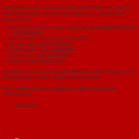
Trong một bộ cửa sẽ có một số phụ kiện đi kèm như nẹp chỉ
chạy, bản lề, khóa, tay nắm cửa, chặn cửa,… với giá tham
khảo như sau:
Khóa tay tùy xuất xứ và chất lượng sẽ có giá từ 200.000 VNĐ/BỘ
– 9.800.000VNĐ
Bản lề có giá từ 30.000 VNĐ-40.000VNĐ
Tay nắm cửa có giá 150.000VNĐ
Chỉ khung bao có giá 200.000VNĐ
Chốt an toàn có giá 90.000VNĐ
Chốt âm có giá 200.000 VNĐ
Và ngoài ra còn có các loại phụ kiện khác, khách hàng có thể
lựa chọn theo ý thích và ngân sách của mình
Lưu ý: dùng HDF siêu chống ẩm thì giá sẽ cộng thêm
200.000đ/m2
Xem thêm:
CỬA GỖ GIA PHÁT DOOR
4. Cách tính giá bộ cửa gỗ giá rẻ đơn
giản khi thi công