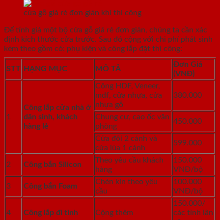
cửa gỗ giá rẻ đơn giản khi thi công
Để tính giá một bộ cửa gỗ giá rẻ đơn giản, chúng ta cần xác
định kích thước cửa trước. Sau đó cộng với chi phí phát sinh
kèm theo gồm có: phụ kiện và công lắp đặt thi công:
Đơn Giá
STT
HẠNG MỤC
MÔ TẢ
(VNĐ)
Công HDF, Veneer,
mdf, cửa nhựa, cửa
380.000
nhựa gỗ
Công lắp cửa nhà ở
1
dân sinh, khách
Chung cư, cao ốc văn
450.000
hàng lẻ
phòng
Cửa đôi 2 cánh và
599.000
cửa lùa 1 cánh
Theo yêu cầu khách
150.000
2
Công bắn Silicon
hàng
VNĐ/bộ
Chèn kín theo yêu
100.000
3
Công bắn Foam
cầu
VNĐ/bộ
150.000/
4
Công lắp đi tỉnh
Cộng thêm
các tỉnh lân