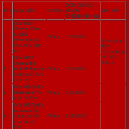
ĐƠN GIÁ BỘ
STT
LOẠI CỬA
MODEL
HOÀN
CHI TIẾT
THIỆN
(VNĐ/m
2
)
Cửa MDF
Veneer / Ván
ép phủ
1
Phẳng
1.750.000
Veneer
(xoan
Khung bao
đào, Ash, căm
40 x
xe)
110mmNẹp
chỉ 10 x
Cửa MDF
40mm
Veneer (lõi
2
xanh chống ẩm)
Phẳng
1.850.000
(xoan đào, Ash,
căm xe)
Cửa MDF phủ
3
Melamine
(Mã
Phẳng
2.150.000
màu cơ bản)
Cửa MDF phủ
Laminate
(Áp
4
dụng cho các
Phẳng
2.650.000
mã màu cơ
bản)