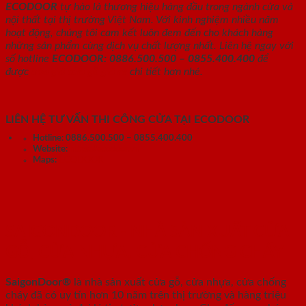
ECODOOR
tự hào là thương hiệu hàng đầu trong ngành cửa và
nội thất tại thị trường Việt Nam. Với kinh nghiệm nhiều năm
hoạt động, chúng tôi cam kết luôn đem đến cho khách hàng
những sản phẩm cùng dịch vụ chất lượng nhất. Liên hệ ngay với
số hotline
ECODOOR:
0886.500.500 – 0855.400.400
để
được
báo giá cửa gỗ giá rẻ
chi tiết hơn nhé.
LIÊN HỆ TƯ VẤN THI CÔNG CỬA TẠI ECODOOR
Hotline:
0886.500.500 – 0855.400.400
Website:
https://ecodoor.vn
Maps:
ECODOOR
SAIGONDOOR - NHÀ SẢN XUẤT CỬA
GỖ, CỬA NHỰA, CỬA CHỐNG CHÁY
SaigonDoor®
là nhà sản xuất cửa gỗ, cửa nhựa, cửa chống
cháy
đã có uy tín hơn 10 năm trên thị trường và hàng triệu