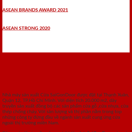
ASEAN BRANDS AWARD 2021
ASEAN STRONG 2020
Nhà máy - Xưởng sản xuất
Nhà máy sản xuất Cửa SaiGonDoor được đặt tại Thạnh Xuân,
Quận 12, TP.Hồ Chí Minh. Với diện tích 20.000 m2, dây
truyền sản xuất đồng bộ các sản phẩm cửa gỗ ,cửa nhựa, cửa
thép chống cháy. Với sản lượng và thị phần nằm trong top
những công ty đứng đầu về ngành sản xuất cung ứng cửa
ngoài thị trường miền Nam.