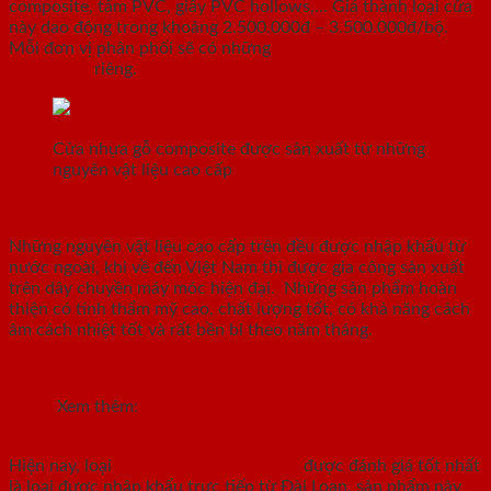
composite, tấm PVC, giấy PVC hollows,… Giá thành loại cửa
này dao động trong khoảng 2.500.000đ – 3.500.000đ/bộ.
Mỗi đơn vị phân phối sẽ có những
báo giá cửa nhựa gỗ
composite
riêng.
Cửa nhựa gỗ composite được sản xuất từ những
nguyên vật liệu cao cấp
Những nguyên vật liệu cao cấp trên đều được nhập khẩu từ
nước ngoài, khi về đến Việt Nam thì được gia công sản xuất
trên dây chuyền máy móc hiện đại. Những sản phẩm hoàn
thiện có tính thẩm mỹ cao, chất lượng tốt, có khả năng cách
âm cách nhiệt tốt và rất bền bỉ theo năm tháng.
Xem thêm:
Bật mí 5 lý do bạn nên lựa chọn cửa
nhựa composite giả gỗ của SaigonDoor
Hiện nay, loại
cửa nhựa gỗ composite
được đánh giá tốt nhất
là loại được nhập khẩu trực tiếp từ Đài Loan, sản phẩm này