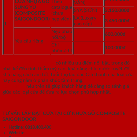
CỬA NHỰA GỖ
Theo
VÂN)
SUNG YU
catalogue
SYA (SƠN)
3.150.000đ
(COMPOSITE
(chưa
LX (Luxyry
SAIGONDOOR)
nẹp viền)
3.450.000đ
1
cao cấp)
Nẹp phào
600.000đ
nổi/bộ
Yêu cầu riêng
Chỉ
100.000đ
nhôm/chỉ
Cửa nhựa gỗ composite
có nhiều ưu điểm nổi bật, trong đó
phải kể đến tính thẩm mỹ cao, khả năng chịu nước tuyệt đối,
khả năng cách âm tốt, tuổi thọ lâu dài. Giá thành của loại cửa
này cũng nằm ở phân khúc tầm trung.
Báo giá cửa nhựa gỗ
composite
nêu trên sẽ giúp khách hàng dễ dàng so sánh giá
giữa các loại cửa để đưa ra lựa chọn phù hợp nhất.
TƯ VẤN LẮP ĐẶT CỬA TẠI CỬ NHỰA GỖ COMPOSITE
SAIGONDOOR
Hotline
:
0818.400.400
Website
:
Https://saigondoor.vn