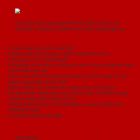
Cửa nhựa gỗ composite HÀN QUỐC là loại cửa
nội thất có nhiều ưu điểm và có tính ứng dụng cao
Có khả năng chịu nước tuyệt đối,
Không cong vênh, không co ngót, không bị ăn mòn,…
Chống nấm mốc, kháng khuẩn.
Hệ gioăng cao su giúp cửa đóng mở êm ái, tăng cường khả năng
cách nhiệt, cách âm.
Được sản xuất với đa dạng kiểu dáng, màu sắc, mang tới cho
khách hàng nhiều sự lựa chọn
Bắt lửa chậm, hạn chế lửa lan rộng khi xảy ra hỏa hoạn
Hệ nẹp khuôn thông minh của cửa phù hợp với nhiều độ dày
tường, mang lại tính thẩm mỹ cao.
Thời gian lão hóa lâu, do đó thời gian sử dụng cũng lâu dài
(khoảng 50 năm
Chi phí lắp đặt khá tiết kiệm
Xem thêm:
Cửa nhựa composite là gì
?