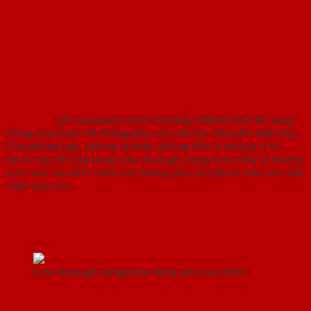
IV. ỨNG DỤNG CỬA NHỰA GỖ
COMPOSITE
Cửa nhựa
gỗ composite được thường thiết kế tinh tế, sang
trọng, phù hợp với không gian các căn hộ, nhà phố, biệt thự.
Cửa phòng ngủ, phòng vệ sinh, phòng tắm là những vị trí
thích hợp để ứng dụng cửa nhựa gỗ composite. Đây là những
vị trí yêu cầu tính thẩm mỹ, không yêu cầu độ an toàn và chắc
chắn quá cao.
Cửa nhựa gỗ composite dùng làm cửa chính