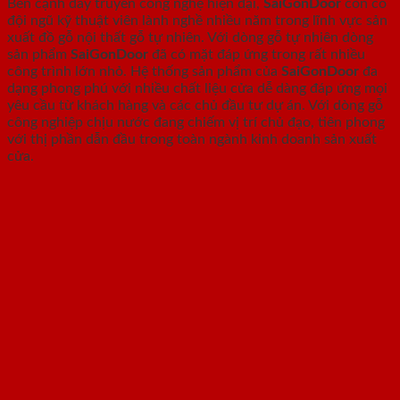
Bên cạnh dây truyền công nghệ hiện đại,
SaiGonDoor
còn có
đội ngũ kỹ thuật viên lành nghề nhiều năm trong lĩnh vực sản
xuất đồ gỗ nội thất gỗ tự nhiên. Với dòng gỗ tự nhiên dòng
sản phẩm
SaiGonDoor
đã có mặt đáp ứng trong rất nhiều
công trình lớn nhỏ. Hệ thống sản phẩm của
SaiGonDoor
đa
dạng phong phú với nhiều chất liệu cửa dễ dàng đáp ứng mọi
yêu cầu từ khách hàng và các chủ đầu tư dự án. Với dòng gỗ
công nghiệp chịu nước đang chiếm vị trí chủ đạo, tiên phong
với thị phần dẫn đầu trong toàn ngành kinh doanh sản xuất
cửa.