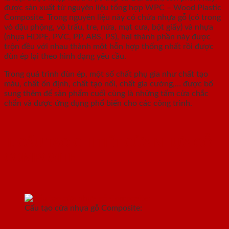
được sản xuất từ nguyên liệu tổng hợp WPC – Wood Plastic
Composite. Trong nguyên liệu này có chứa nhựa gỗ (có trong
vỏ đậu phộng, vỏ trấu, tre, nứa, mạt cưa, bột giấy) và nhựa
(nhựa HDPE, PVC, PP, ABS, PS), hai thành phần này được
trộn đều với nhau thành một hỗn hợp thống nhất rồi được
đùn ép lại theo hình dạng yêu cầu.
Trong quá trình đùn ép, một số chất phụ gia như chất tạo
màu, chất ổn định, chất tạo nổi, chất gia cường,… được bổ
sung thêm để sản phẩm cuối cùng là những tấm cửa chắc
chắn và được ứng dụng phổ biến cho các công trình.
II. CẤU TẠO CHI TIẾT CỬA NHỰA GỖ
COMPOSITE
Cấu tạo cửa nhựa gỗ Composite: