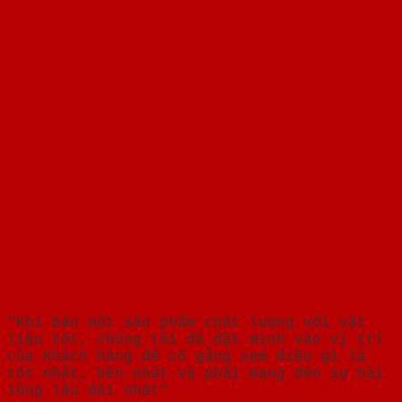
"Khi bán một sản phẩm chất lượng với vật
liệu tốt, chúng tôi đã đặt mình vào vị trí
của Khách hàng để cố gắng xem điều gì là
tốt nhất, bền nhất và phải mang đến sự hài
lòng lâu dài nhất"