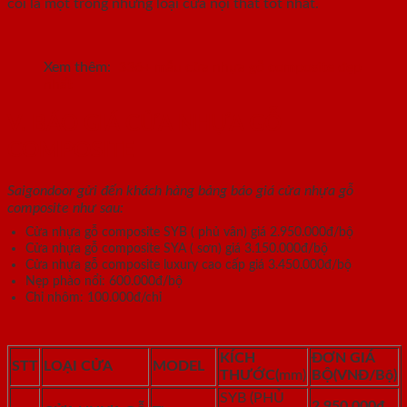
coi là một trong những loại cửa nội thất tốt nhất.
Xem thêm:
336+ mẫu cửa nhựa gỗ composite đẹp
nhất
V. BÁO GIÁ CỬA NHỰA GỖ
COMPOSITE
Saigondoor gửi đến khách hàng bảng báo giá cửa nhựa gỗ
composite như sau:
Cửa nhựa gỗ composite SYB ( phủ vân) giá 2.950.000đ/bộ
Cửa nhựa gỗ composite SYA ( sơn) giá 3.150.000đ/bộ
Cửa nhựa gỗ composite luxury cao cấp giá 3.450.000đ/bộ
Nẹp phào nổi: 600.000đ/bộ
Chỉ nhôm: 100.000đ/chỉ
KÍCH
ĐƠN GIÁ
STT
LOẠI CỬA
MODEL
THƯỚC
(
mm)
BỘ
(VNĐ/Bộ)
SYB (PHỦ
2.950.000đ