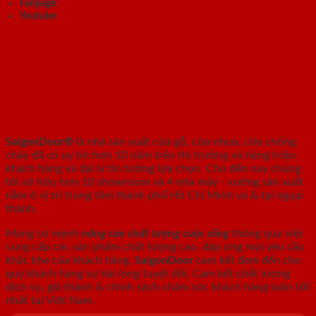
Fanpage
:
https://www.facebook.com/SaigonDoor/
Youtube
:
https://www.youtube.com/c/SAIGONDOOR
SAIGONDOOR - NHÀ SẢN XUẤT CỬA
GỖ, CỬA NHỰA, CỬA CHỐNG CHÁY
SaigonDoor®
là nhà sản xuất cửa gỗ, cửa nhựa, cửa chống
cháy
đã có uy tín hơn 10 năm trên thị trường và hàng triệu
khách hàng và đại lý tin tưởng lựa chọn. Cho đến nay chúng
tôi sở hữu hơn 10 showroom và 4 nhà máy - xưởng sản xuất
nằm ở vị trí trung tâm thành phố Hồ Chí Minh và & tại ngoại
thành.
Mang sứ mệnh
nâng cao chất lượng cuộc sống
thông qua việc
cung cấp các sản phẩm chất lượng cao, đáp ứng mọi yêu cầu
khắc khe của khách hàng.
SaigonDoor
cam kết đem đến cho
quý khách hàng sự hài lòng tuyệt đối. Cam kết chất lượng
dịch vụ, giá thành & chính sách chăm sóc khách hàng luôn tốt
nhất tại Việt Nam.