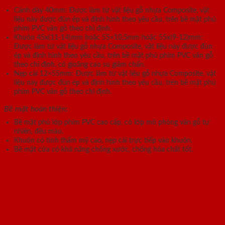
Cánh dày 40mm: Được làm từ vật liệu gỗ nhựa Composite, vật
liệu này được đùn ép và định hình theo yêu cầu, trên bề mặt phủ
phim PVC vân gỗ theo chỉ định.
Khuôn 45x(11-14)mm hoặc 55×10,5mm hoặc 55x(9-12)mm:
Được làm từ vật liệu gỗ nhựa Composite, vật liệu này được đùn
ép và định hình theo yêu cầu, trên bề mặt phủ phim PVC vân gỗ
theo chỉ định, có gioăng cao su giảm chấn.
Nẹp cài 12×55mm: Được làm từ vật liệu gỗ nhựa Composite, vật
liệu này được đùn ép và định hình theo yêu cầu, trên bề mặt phủ
phim PVC vân gỗ theo chỉ định.
Bề mặt hoàn thiện:
Bề mặt phủ lớp phim PVC cao cấp, có lớp mô phỏng vân gỗ tự
nhiên, đều màu.
Khuôn có tính thẩm mỹ cao, nẹp cài trực tiếp vào khuôn.
Bề mặt cửa có khả năng chống xước, chống hóa chất tốt.
III. ƯU ĐIỂM CỬA NHỰA GỖ
COMPOSITE