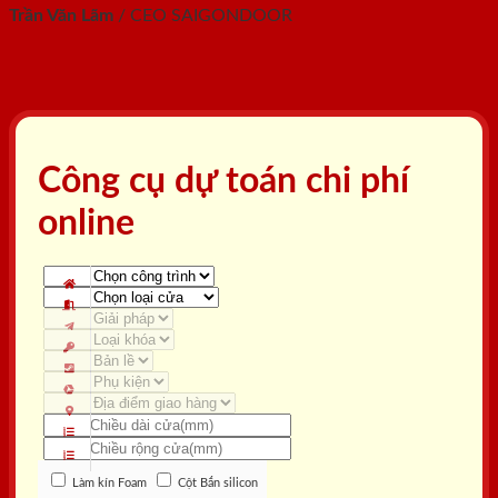
Trần Văn Lãm
/
CEO SAIGONDOOR
Công cụ dự toán chi phí
online
Làm kín Foam
Cột Bắn silicon