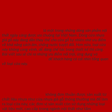
BÁO GIÁ CỬA NHỰA GỖ COMPOSITE
CHI TIẾT
Cửa nhựa gỗ composite
là một trong những dòng sản phẩm nội
thất ngày càng được ưa chuộng tại Việt Nam. Dòng cửa nhựa
giả gỗ này đang dần thay thế cho cửa gỗ tự nhiên nhờ ưu điểm
về khả năng cách âm, chống nước tuyệt đối. Hơn nữa, loại cửa
này không cong vênh, dễ dàng chế tác trong thiết kế thi công.
Bài viết sau sẽ chỉ ra những ưu điểm nổi trội, ứng dụng và
báo
giá cửa nhựa gỗ composite
để khách hàng có cái nhìn tổng quan
về loại cửa này.
I. CỬA NHỰA GIẢ GỖ LÀ GÌ?
Cửa nhựa gỗ composite
không đơn thuần được sản xuất từ
chất liệu nhựa như cửa nhựa giả gỗ thông thưởng mà để làm
ra loại cửa này, các đơn vị sản xuất còn sử dụng những loại
vật liệu mới, cao cấp trong ngành nội thất như tấm