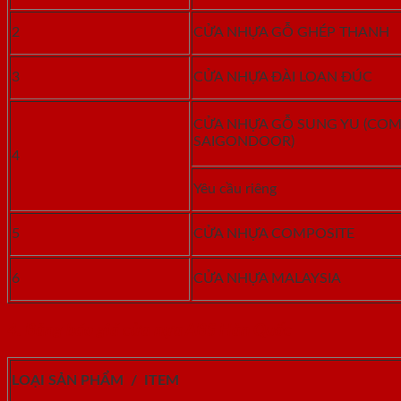
2
CỬA NHỰA GỖ GHÉP THANH
3
CỬA NHỰA ĐÀI LOAN ĐÚC
CỬA NHỰA GỖ SUNG YU (COM
SAIGONDOOR)
4
Yêu cầu riêng
5
CỬA NHỰA COMPOSITE
6
CỬA NHỰA MALAYSIA
4. Bảng báo giá cửa nựa ABS Hàn Quốc
LOẠI SẢN PHẨM / ITEM