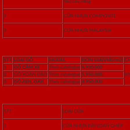
Yêu cầu riêng
2
CỬA NHỰA COMPOSITE
3
CỬA NHỰA MALAYSIA
2. Bảng báo giá cửa gỗ tự nhiên
STT
LOẠI GỖ
MODEL
ĐƠN GIÁ
(VNĐ/m
2
)
CH
1
GỖ CĂM XE
Theo catalogue
6.950.000
2
GỖ XOAN ĐÀO
Theo catalogue
5.950.000
Kh
3
GỖ ASH, OAK
Theo catalogue
4.950.000
STT
LOẠI CỬA
1
CỬA NHỰA ĐÀI LOAN GHÉP