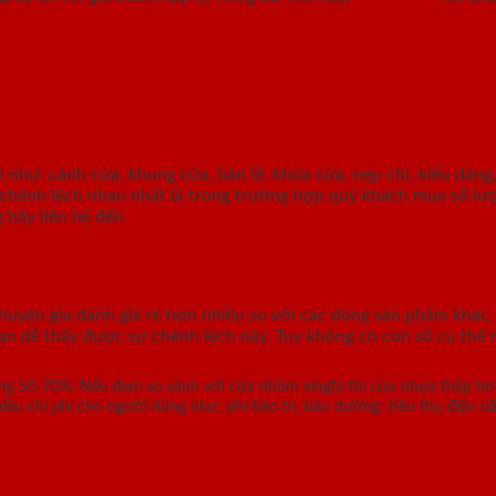
 như: cánh cửa, khung cửa, bản lề, khóa cửa, nẹp chỉ, kiểu dáng,
 chênh lệch nhau nhất là trong trường hợp quý khách mua số lượn
g hãy liên hệ đến
Saigondoor.
uyên gia đánh giá rẻ hơn nhiều so với các dòng sản phẩm khác. 
ạn dễ thấy được sự chênh lệch này. Tuy không có con số cụ thể 
oảng 50-70%. Nếu đem so sánh với cửa nhôm xingfa thì cửa nhựa thấp h
nhiều chi phí cho người dùng như: phí bảo trì, bảo dưỡng; tiêu thụ điện 