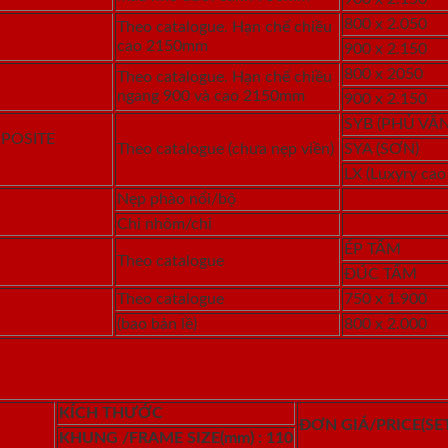
800 x 2.050
Theo catalogue. Hạn chế chiều
cao 2150mm
900 x 2.150
800 x 2050
Theo catalogue. Hạn chế chiều
ngang 900 và cao 2150mm
900 x 2.150
SYB (PHỦ VÂN
POSITE
Theo catalogue (chưa nẹp viền)
SYA (SƠN)
LX (Luxyry cao
Nẹp phào nổi/bộ
Chỉ nhôm/chỉ
ÉP TẤM
Theo catalogue
ĐÚC TẤM
Theo catalogue
750 x 1.900
(bao bản lề)
800 x 2.000
KÍCH THƯỚC
ĐƠN GIÁ/PRICE
(SE
KHUNG /FRAME SIZE(mm)
: 110