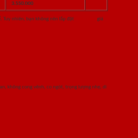
3.550.000
. Tuy nhiên, bạn không nên lắp đặt
cửa toilet
giá
an, không cong vênh, co ngót, trọng lượng nhẹ, di