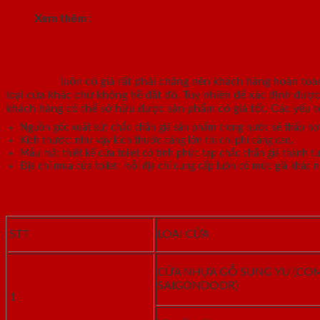
Xem thêm
:
Top 50 mẫu cửa toilet đẹp
II. BẢNG BÁO GIÁ CỬA TOILET HIỆN N
Cửa toilet
luôn có giá rất phải chăng nên khách hàng hoàn toà
loại cửa khác chứ không hề đắt đỏ. Tuy nhiên để xác định được 
khách hàng có thể sở hữu được sản phẩm có giá tốt. Các yếu tố 
Nguồn gốc xuất xứ: chắc chắn giá sản phẩm trong nước sẽ thấp hơ
Kích thước: như vậy kích thước càng lớn thì chi phí càng cao.
Mẫu mã: thiết kế cửa toilet có tính phức tạp chắc chắn giá thành 
Địa chỉ mua cửa toilet: mỗi địa chỉ cung cấp luôn có mức giá khác 
1.Bảng báo giá cửa nhựa Composite
STT
LOẠI CỬA
CỬA NHỰA GỖ SUNG YU (CO
SAIGONDOOR)
1