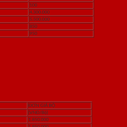
100
4.300.000
5.500.000
850
950
ĐƠN GIÁ BỘ
(VNĐ/Bộ)
1.850.000
1.950.000