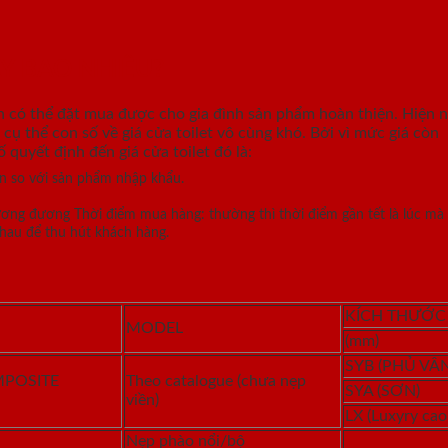
AY BAO NHIÊU?
n có thể đặt mua được cho gia đình sản phẩm hoàn thiện. Hiện na
cụ thể con số về giá cửa toilet vô cùng khó. Bởi vì mức giá còn
quyết định đến giá cửa toilet đó là:
n so với sản phẩm nhập khẩu.
tương đương Thời điểm mua hàng: thường thì thời điểm gần tết là lúc mà
nhau để thu hút khách hàng.
KÍCH THƯỚC
MODEL
(mm)
SYB (PHỦ VÂN
MPOSITE
Theo catalogue (chưa nẹp
SYA (SƠN)
viền)
LX (Luxyry cao
Nẹp phào nổi/bộ