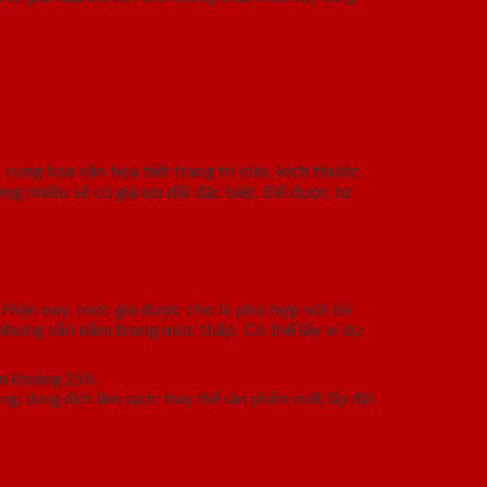
 cung hoa văn họa tiết trang trí cửa, kích thước
g nhiều sẽ có giá ưu đãi đặc biệt. Để được tư
Hiện nay, mức giá được cho là phù hợp với tài
nhưng vẫn nằm trong mức thấp. Có thể lấy ví dụ
ơn khoảng 25%.
năng; dung dịch làm sạch; thay thế sản phẩm mới; lắp đặt