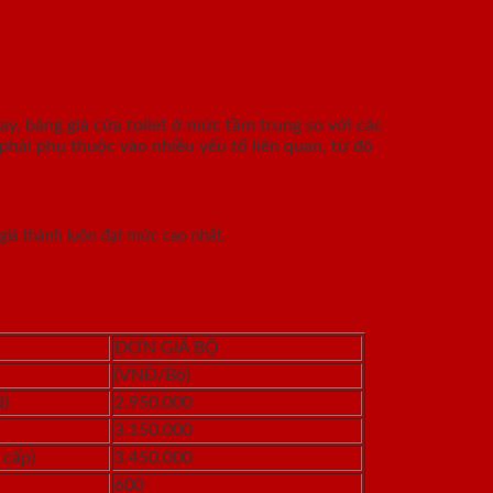
y, bảng giá cửa toilet ở mức tầm trung so với các
 phải phụ thuộc vào nhiều yếu tố liên quan, từ đó
 giá thành luôn đạt mức cao nhất.
ĐƠN GIÁ BỘ
(VNĐ/Bộ)
)
2.950.000
3.150.000
 cấp)
3.450.000
600