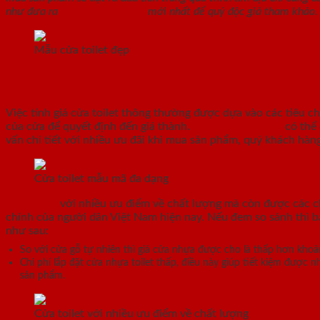
như đưa ra
báo giá cửa toilet
mới nhất để quý độc giả tham khảo.
Mẫu cửa toilet đẹp
I. CỬA TOILET GIÁ NHƯ THẾ NÀO?
Việc tính giá cửa toilet thông thường được dựa vào các tiêu chí
của cửa để quyết định đến giá thành.
Báo giá cửa toilet
có thể
vấn chi tiết với nhiều ưu đãi khi mua sản phẩm, quý khách hàn
Cửa toilet mẫu mã đa dạng
Cửa toilet
với nhiều ưu điểm về chất lượng mà còn được các ch
chính của người dân Việt Nam hiện nay. Nếu đem so sánh thì b
như sau:
So với cửa gỗ tự nhiên thì giá cửa nhựa được cho là thấp hơn kh
Chi phí lắp đặt cửa nhựa toilet thấp, điều này giúp tiết kiệm được 
sản phẩm.
Cửa toilet với nhiều ưu điểm về chất lượng