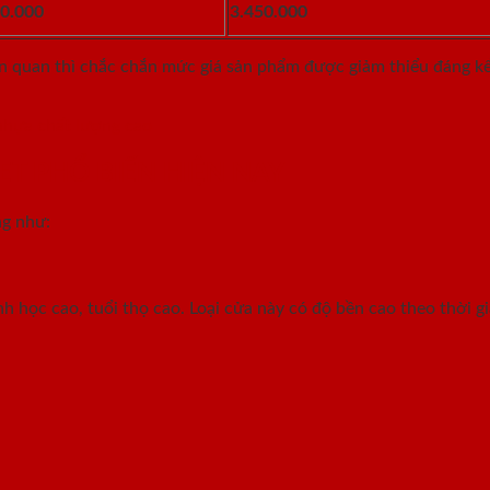
50.000
3.450.000
ên quan thì chắc chắn mức giá sản phẩm được giảm thiểu đáng kể
nhựa chất lượng cao
LET PHỔ BIẾN HIỆN NAY
ng như:
 học cao, tuổi thọ cao. Loại cửa này có độ bền cao theo thời gi