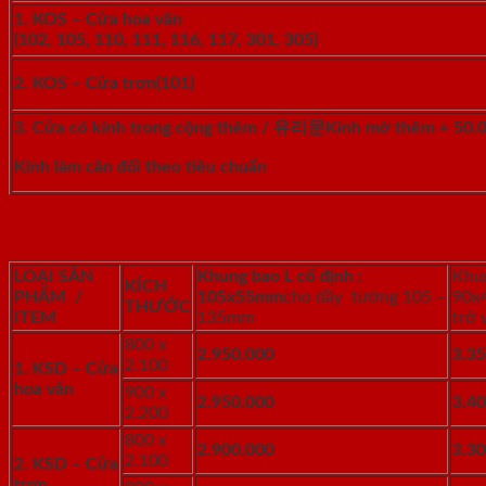
1. KOS –
Cửa hoa văn
(102, 105, 110, 111, 116, 117, 301, 305)
2. KOS – Cửa trơn
(101)
3. Cửa có kính trong cộng thêm / 유리문
Kính mờ thêm + 50.
Kính làm cân đối theo tiêu chuẩn
LOẠI SẢN
Khung bao L cố định :
Khu
KÍCH
PHẨM /
105x55mm
cho dầy tường 105 –
90x
THƯỚC
ITEM
135mm
trở 
800 x
2.950.000
3.3
2.100
1. KSD –
Cửa
hoa văn
900 x
2.950.000
3.4
2.200
800 x
2.900.000
3.3
2.100
2. KSD – Cửa
trơn