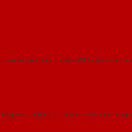
ả năng thích nghi với môi trường ẩm ướt, nơi có nhiều ánh nắng 
 chống nước, cong vênh, khả năng cách âm, cách nhiệt hiệu quả, 