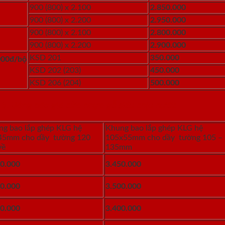
900 (800) x 2.100
2.850.000
900 (800) x 2.200
2.950.000
900 (800) x 2.100
2.800.000
900 (800) x 2.200
2.900.000
KSD 201
350.000
000đ/bộ
KSD 202 (203)
450.000
KSD 206 (204)
500.000
5. Bảng báo giá cửa nhựa gỗ siêu chịu nước
ng bao lắp ghép KLG hệ
Khung bao lắp ghép KLG hệ
45mm cho dầy tường 120
105x55mm cho dầy tường 105 –
về
135mm
50.000
3.450.000
00.000
3.500.000
00.000
3.400.000