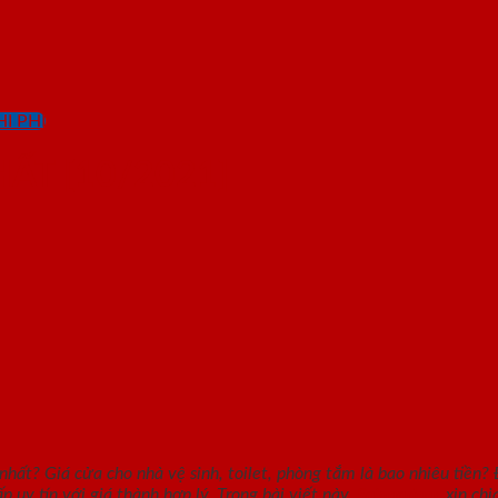
I PHÍ
ẤT [10/2021]
ất? Giá cửa cho nhà vệ sinh, toilet, phòng tắm là bao nhiêu tiền? 
 uy tín với giá thành hợp lý. Trong bài viết này,
Saigondoor
xin chi