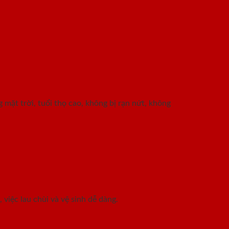
mặt trời, tuổi thọ cao, không bị rạn nứt, không
việc lau chùi và vệ sinh dễ dàng.