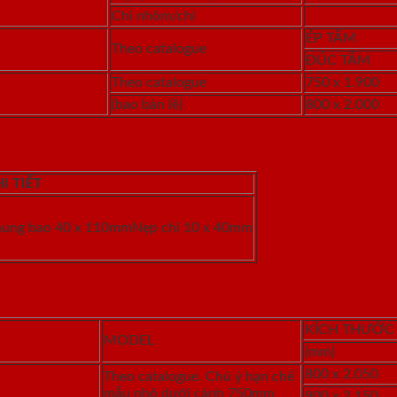
Chỉ nhôm/chỉ
ÉP TẤM
Theo catalogue
ĐÚC TẤM
Theo catalogue
750 x 1.900
(bao bản lề)
800 x 2.000
I TIẾT
ung bao 40 x 110mmNẹp chỉ 10 x 40mm
3. Bảng báo giá cửa nhựa vân gỗ cao cấp
KÍCH THƯỚC
MODEL
(mm)
800 x 2.050
Theo catalogue. Chú ý hạn chế
mẫu nhỏ dưới cánh 750mm
900 x 2.150