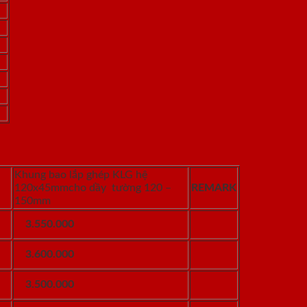
Khung bao lắp ghép KLG hệ
120x45mmcho dầy tường 120 –
REMARK
150mm
3.550.000
3.600.000
3.500.000