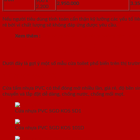
900 x
2.950.000
3.3
2.200
Nếu người tiêu dùng tính toán cẩn thận kỹ lưỡng các yếu tố li
rẻ bởi vì chất lượng sẽ không đáp ứng được yêu cầu.
Xem thêm :
Cửa nhựa toilet | cửa nhựa phòng tắm | cửa 
III. GIỚI THIỆU MỘT SỐ MẪU CỬA TOI
Dưới đây là gợi ý một số mẫu cửa toilet phổ biến trên thị trườ
1. Cửa tấm nhựa PVC
Cửa tấm nhựa PVC có thể đóng mở nhiều lần, giá rẻ, độ bền sinh
chuyển và lắp đặt dễ dàng, chống nước, chống mối mọt.
Cửa nhựa PVC SGD KOS SD1
Cửa nhựa PVC SGD KOS 101D