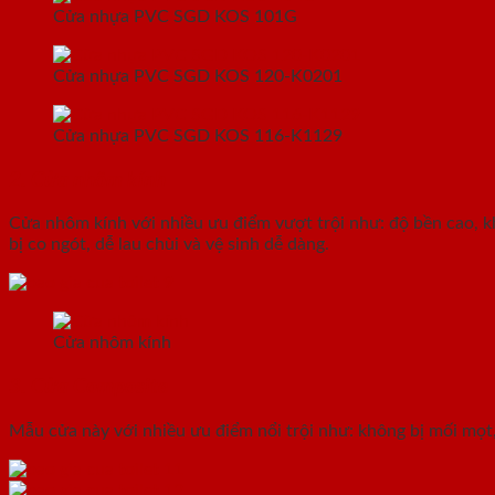
Cửa nhựa PVC SGD KOS 101G
Cửa nhựa PVC SGD KOS 120-K0201
Cửa nhựa PVC SGD KOS 116-K1129
2. Cửa nhôm kính
Cửa nhôm kính với nhiều ưu điểm vượt trội như: độ bền cao, kh
bị co ngót, dễ lau chùi và vệ sinh dễ dàng.
Cửa nhôm kính
3. Cửa Composite
Mẫu cửa này với nhiều ưu điểm nổi trội như: không bị mối mọt,