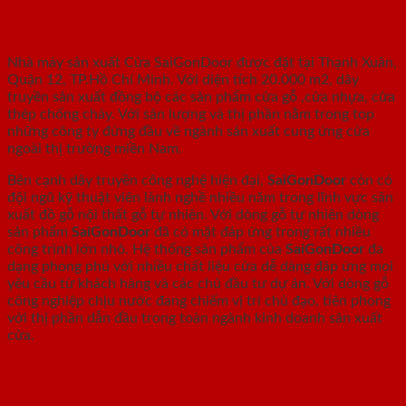
Nhà máy - Xưởng sản xuất
Nhà máy sản xuất Cửa SaiGonDoor được đặt tại Thạnh Xuân,
Quận 12, TP.Hồ Chí Minh. Với diện tích 20.000 m2, dây
truyền sản xuất đồng bộ các sản phẩm cửa gỗ ,cửa nhựa, cửa
thép chống cháy. Với sản lượng và thị phần nằm trong top
những công ty đứng đầu về ngành sản xuất cung ứng cửa
ngoài thị trường miền Nam.
Bên cạnh dây truyền công nghệ hiện đại,
SaiGonDoor
còn có
đội ngũ kỹ thuật viên lành nghề nhiều năm trong lĩnh vực sản
xuất đồ gỗ nội thất gỗ tự nhiên. Với dòng gỗ tự nhiên dòng
sản phẩm
SaiGonDoor
đã có mặt đáp ứng trong rất nhiều
công trình lớn nhỏ. Hệ thống sản phẩm của
SaiGonDoor
đa
dạng phong phú với nhiều chất liệu cửa dễ dàng đáp ứng mọi
yêu cầu từ khách hàng và các chủ đầu tư dự án. Với dòng gỗ
công nghiệp chịu nước đang chiếm vị trí chủ đạo, tiên phong
với thị phần dẫn đầu trong toàn ngành kinh doanh sản xuất
cửa.