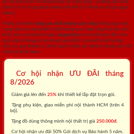
tôi sở hữu hơn 10 showroom và 4 nhà máy - xưởng sản xuất
nằm ở vị trí trung tâm thành phố Hồ Chí Minh và & tại ngoại
thành.
Mang sứ mệnh
nâng cao chất lượng cuộc sống
thông qua việc
cung cấp các sản phẩm chất lượng cao, đáp ứng mọi yêu cầu
khắc khe của khách hàng.
SaigonDoor
cam kết đem đến cho
quý khách hàng sự hài lòng tuyệt đối. Cam kết chất lượng
dịch vụ, giá thành & chính sách chăm sóc khách hàng luôn tốt
nhất tại Việt Nam.
Cơ hội nhận ƯU ĐÃI tháng
8/2026
Giảm giá lên đến
25%
khi thiết kế lắp đặt trọn gói.
Tặng phụ kiện, giao miễn phí nội thành HCM (trên 4
bộ).
Tặng đồ dùng thông minh nội thất trị giá
250.000đ.
Cơ hội nhận ưu đãi 50% Gói dịch vụ Bảo hành 5 năm.