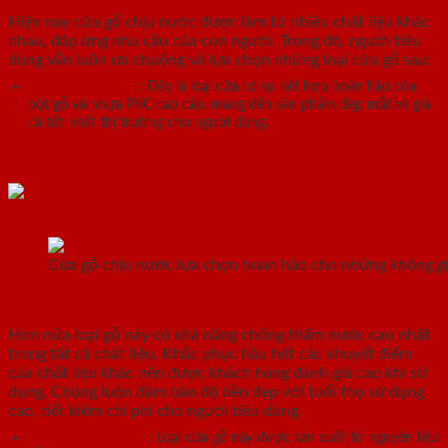
Hiện nay cửa gỗ chịu nước được làm từ nhiều chất liệu khác
nhau, đáp ứng nhu cầu của con người. Trong đó, người tiêu
dùng vẫn luôn ưa chuộng và lựa chọn những loại cửa gỗ sau:
Cửa gỗ composite
: Đây là loại cửa có sự kết hợp hoàn hảo của
bột gỗ và nhựa PVC cao cấp, mang đến sản phẩm đẹp mắt và giá
cả tốt nhất thị trường cho người dùng.
Cửa gỗ chịu nước lựa chọn hoàn hảo cho những không g
Hơn nữa loại gỗ này có khả năng chống thấm nước cao nhất
trong tất cả chất liệu. Khắc phục hầu hết các khuyết điểm
của chất liệu khác nên được khách hàng đánh giá cao khi sử
dụng. Chúng luôn đảm bảo độ bền đẹp với tuổi thọ sử dụng
cao, tiết kiệm chi phí cho người tiêu dùng.
Cửa gỗ công nghiệp
: Loại cửa gỗ này được sản xuất từ nguyên liệu