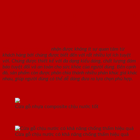
Cửa gỗ chịu nước là gì? Tác dụng không
ngờ của cửa gỗ chịu nước
Cửa gỗ chịu nước là gì
nhận được không ít sự quan tâm từ
khách hàng bởi chúng được biết đến với rất nhiều lợi ích tuyệt
vời. Chúng được thiết kế với đa dạng kiểu dáng, chất lượng đảm
bảo tuyệt đối và an toàn cho sức khỏe của người dùng. Bên cạnh
đó, sản phẩm còn được phân chia thành nhiều phân khúc giá khác
nhau, giúp người dùng có thể dễ dàng đưa ra lựa chọn phù hợp.
Cửa gỗ nhựa composite chịu nước tốt
Cửa gỗ chịu nước có khả năng chống thấm hiệu quả