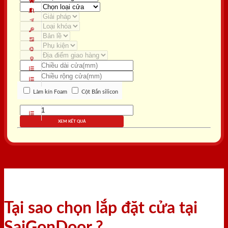
Làm kín Foam
Cột Bắn silicon
XEM KẾT QUẢ
Tại sao chọn lắp đặt cửa tại
SaiGonDoor ?