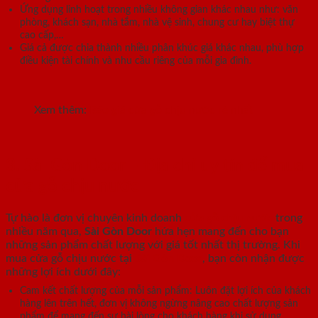
Ứng dụng linh hoạt trong nhiều không gian khác nhau như: văn
phòng, khách sạn, nhà tắm, nhà vệ sinh, chung cư hay biệt thự
cao cấp,…
Giá cả được chia thành nhiều phân khúc giá khác nhau, phù hợp
điều kiện tài chính và nhu cầu riêng của mỗi gia đình.
Xem thêm:
Báo giá cửa gỗ chịu nước rẻ nhất
3. Sài Gòn Door – Địa chỉ uy tín để mua
cửa gỗ chịu nước
Tự hào là đơn vị chuyên kinh doanh
cửa gỗ chịu nước
trong
nhiều năm qua,
Sài Gòn Door
hứa hẹn mang đến cho bạn
những sản phẩm chất lượng với giá tốt nhất thị trường. Khi
mua cửa gỗ chịu nước tại
Sài Gòn Door
, bạn còn nhận được
những lợi ích dưới đây:
Cam kết chất lượng của mỗi sản phẩm: Luôn đặt lợi ích của khách
hàng lên trên hết, đơn vị không ngừng nâng cao chất lượng sản
phẩm để mang đến sự hài lòng cho khách hàng khi sử dụng.