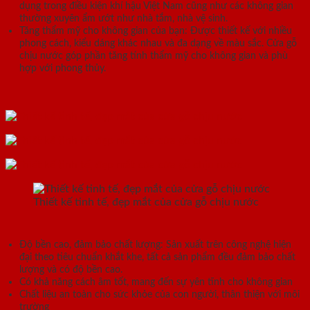
dụng trong điều kiện khí hậu Việt Nam cũng như các không gian
thường xuyên ẩm ướt như nhà tắm, nhà vệ sinh.
Tăng thẩm mỹ cho không gian của bạn: Được thiết kế với nhiều
phong cách, kiểu dáng khác nhau và đa dạng về màu sắc. Cửa gỗ
chịu nước góp phần tăng tính thẩm mỹ cho không gian và phù
hợp với phong thủy.
Thiết kế tinh tế, đẹp mắt của cửa gỗ chịu nước
Độ bền cao, đảm bảo chất lượng: Sản xuất trên công nghệ hiện
đại theo tiêu chuẩn khắt khe, tất cả sản phẩm đều đảm bảo chất
lượng và có độ bền cao.
Có khả năng cách âm tốt, mang đến sự yên tĩnh cho không gian
Chất liệu an toàn cho sức khỏe của con người, thân thiện với môi
trường