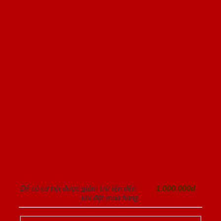
ĐĂNG KÝ NHẬN TƯ VẤN
Để có cơ hội được giảm trừ lên đến
1.000.000đ
khi đặt mua hàng.