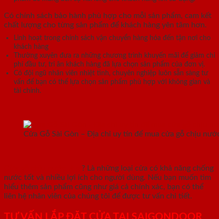
Có chính sách bảo hành phù hợp cho mỗi sản phẩm, cam kết
chất lượng cho từng sản phẩm để khách hàng yên tâm hơn.
Linh hoạt trong chính sách vận chuyển hàng hóa đến tận nơi cho
khách hàng
Thường xuyên đưa ra những chương trình khuyến mãi để giảm chi
phí đầu tư, tri ân khách hàng đã lựa chọn sản phẩm của đơn vị.
Có đội ngũ nhân viên nhiệt tình, chuyên nghiệp luôn sẵn sàng tư
vấn để bạn có thể lựa chọn sản phẩm phù hợp với không gian và
tài chính.
Cửa Gỗ Sài Gòn – Địa chỉ uy tín để mua cửa gỗ chịu nướ
Cửa gỗ chịu nước là gì
? Là những loại cửa có khả năng chống
nước tốt và nhiều lợi ích cho người dùng. Nếu bạn muốn tìm
hiểu thêm sản phẩm cũng như giá cả chính xác, bạn có thể
liên hệ nhân viên của chúng tôi để được tư vấn chi tiết.
TƯ VẤN LẮP ĐẶT CỬA TẠI SAIGONDOOR