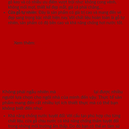
gỗ keo và có nhiều ưu điểm vượt trội như: không cong vênh,
không mối mọt, thiết kế đẹp mắt, giá cả phải chăng,…
Cửa gỗ tự nhiên
: Đây là sản phẩm có giá trị cao và mang đến vẻ
đẹp sang trọng bậc nhất hiện nay. Với chất liệu hoàn toàn là gỗ tự
nhiên, sản phẩm có độ bền cao và khả năng chống hơi nước tốt.
Xem thêm:
So sánh cửa gỗ chịu nước và cửa gỗ
công nghiệp HDF
2. Những ưu điểm vượt trội của cửa gỗ
chịu nước là gì
Không phải ngẫu nhiên mà
cửa gỗ chịu nước
lại được nhiều
người lựa chọn cho ngôi nhà của mình đến vậy. Thực tế sản
phẩm mang đến rất nhiều lợi ích thiết thực mà có thể bạn
không biết đến như:
Khả năng chống nước tuyệt đối: Với cấu tạo phù hợp cho từng
chất liệu, cửa gỗ chịu nước có khả năng chống thấm tuyệt đối
trong những môi trường ẩm thấp. Do đó bạn có thể an tâm sử