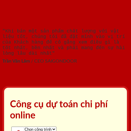
"Khi bán một sản phẩm chất lượng với vật
liệu tốt, chúng tôi đã đặt mình vào vị trí
của Khách hàng để cố gắng xem điều gì là
tốt nhất, bền nhất và phải mang đến sự hài
lòng lâu dài nhất"
Trần Văn Lãm
/
CEO SAIGONDOOR
Công cụ dự toán chi phí
online