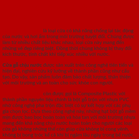
1. Giới thiệu tổng quát về cửa gỗ chịu
nước là gì?
Cửa gỗ chịu nước
là loại cửa có khả năng chống lại tác động
của nước và hơi ẩm trong môi trường tuyệt đối. Chúng được
làm từ nhiều chất liệu khác nhau, loại cửa này mang đến
những vẻ đẹp riêng biệt. Đồng thời chúng không bị thay đổi
kích thước, tính chất khi tiếp xúc nhiều với nước.
Cửa gỗ chịu nước
được sản xuất trên công nghệ tiên tiến và
hiện đại, nghiên cứu kỹ lưỡng về thành phần cũng như cấu
tạo. Do vậy, sản phẩm luôn đảm bảo chất lượng, thân thiện
với môi trường và an toàn cho sức khỏe con người.
Cửa gỗ chịu nước
còn được gọi là Composite Plastic với
thành phần nguyên liệu chính là bột gỗ trộn với nhựa PVC
nhờ công nghệ pha trộn đặc biệt có sự kết hợp với các phụ
gia chọn lọc. Dựa theo công nghệ này, những hạt bột gỗ mềm
mịn được bao bọc hoàn toàn và hòa tan với môi trường nhựa
mang đến khả năng chịu nước hoàn toàn cho người các loại
cửa gỗ không những thế còn giúp cửa không bị cong vênh,
không bị bong tróc kể cả khi bị ngâm lâu ngày trong bể nước.