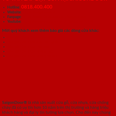
0818.400.400
Hotline
:
Website
:
Https://saigondoor.vn
Fanpage
:
https://www.facebook.com/SaigonDoor/
Youtube
:
https://www.youtube.com/c/SAIGONDOOR
Mời quý khách xem thêm báo giá các dòng cửa khác:
Báo giá cửa nhựa composite
Báo giá cửa nhựa abs Hàn Quốc
Báo giá cửa nhựa Đài Loan
Báo giá cửa nhựa phòng ngủ
Báo giá cửa nhựa phòng vệ sinh
SAIGONDOOR - NHÀ SẢN XUẤT CỬA
GỖ, CỬA NHỰA, CỬA CHỐNG CHÁY
SaigonDoor®
là nhà sản xuất cửa gỗ, cửa nhựa, cửa chống
cháy
đã có uy tín hơn 10 năm trên thị trường và hàng triệu
khách hàng và đại lý tin tưởng lựa chọn. Cho đến nay chúng