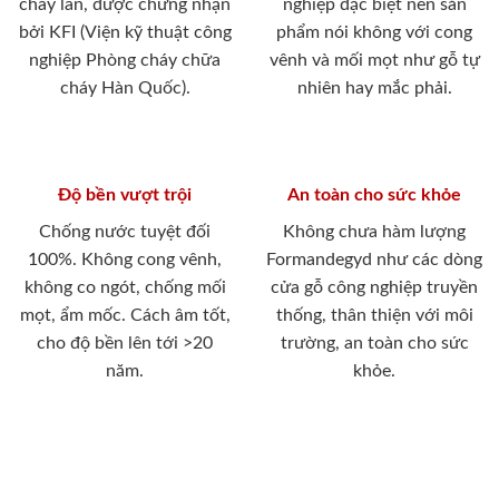
cháy lan, được chứng nhận
nghiệp đặc biệt nên sản
bởi KFI (Viện kỹ thuật công
phẩm nói không với cong
nghiệp Phòng cháy chữa
vênh và mối mọt như gỗ tự
cháy Hàn Quốc).
nhiên hay mắc phải.
Độ bền vượt trội
An toàn cho sức khỏe
Chống nước tuyệt đối
Không chưa hàm lượng
100%. Không cong vênh,
Formandegyd như các dòng
không co ngót, chống mối
cửa gỗ công nghiệp truyền
mọt, ẩm mốc. Cách âm tốt,
thống, thân thiện với môi
cho độ bền lên tới >20
trường, an toàn cho sức
năm.
khỏe.