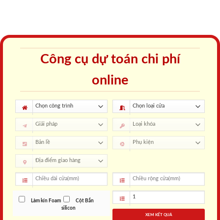
Công cụ dự toán chi phí
online
Làm kín Foam
Cột Bắn
silicon
XEM KẾT QUẢ