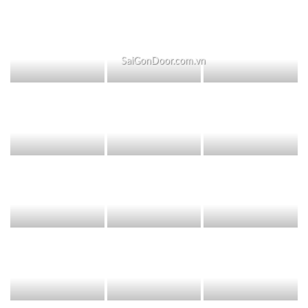
SaiGonDoor.com.vn