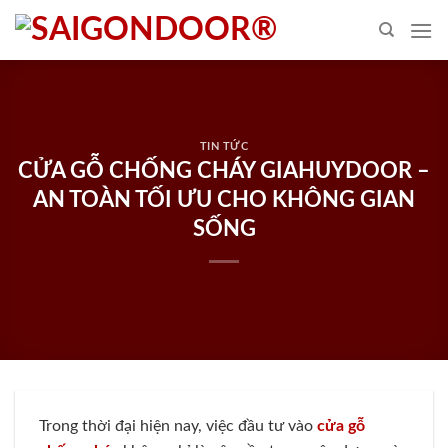
Skip
to
content
TIN TỨC
CỬA GỖ CHỐNG CHÁY GIAHUYDOOR –
AN TOÀN TỐI ƯU CHO KHÔNG GIAN
SỐNG
Trong thời đại hiện nay, việc đầu tư vào
cửa gỗ