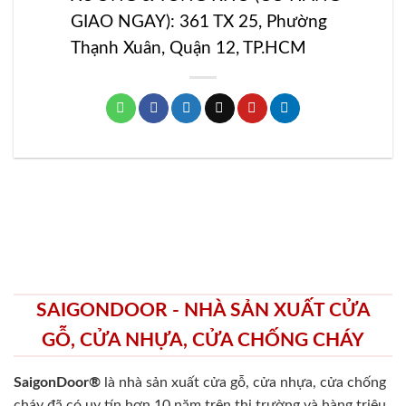
GIAO NGAY): 361 TX 25, Phường
Thạnh Xuân, Quận 12, TP.HCM
SAIGONDOOR - NHÀ SẢN XUẤT CỬA
GỖ, CỬA NHỰA, CỬA CHỐNG CHÁY
SaigonDoor®
là nhà sản xuất cửa gỗ, cửa nhựa, cửa chống
cháy
đã có uy tín hơn 10 năm trên thị trường và hàng triệu