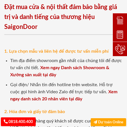
Đặt mua cửa & nội thất đảm bảo bằng giá
trị và danh tiếng của thương hiệu
Đặt lị
SaigonDoor
Dự toá
Hotlin
1. Lựa chọn mẫu và liên hệ để được tư vấn miễn phí
Tìm địa điểm showroom gần nhất của chúng tôi để được
tư vấn chi tiết.
Xem ngay Danh sách Showroom &
Xưởng sản xuất tại đây
Gọi điện/ Nhắn tin đến hotline trên website. Hỗ trợ
cuộc gọi hình ảnh Video Zalo để trực tiếp tư vấn.
Xem
ngay danh sách 20 nhân viên tại đây
2. Hóa đơn và giấy tờ đảm bảo
Sau khi mua hàng quý khách sẽ được cung cấp Hóa đơn
0818.400.400
Dự toán Online