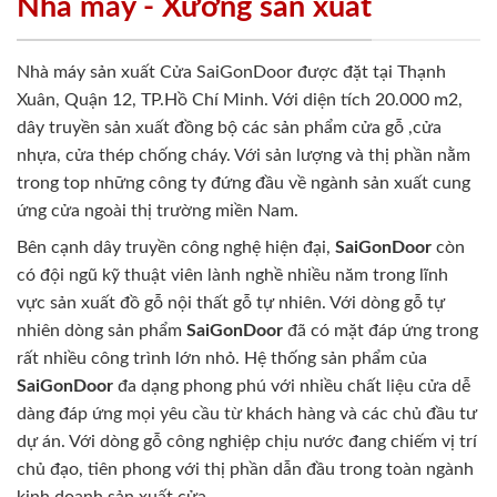
Nhà máy - Xưởng sản xuất
Nhà máy sản xuất Cửa SaiGonDoor được đặt tại Thạnh
Xuân, Quận 12, TP.Hồ Chí Minh. Với diện tích 20.000 m2,
dây truyền sản xuất đồng bộ các sản phẩm cửa gỗ ,cửa
nhựa, cửa thép chống cháy. Với sản lượng và thị phần nằm
trong top những công ty đứng đầu về ngành sản xuất cung
ứng cửa ngoài thị trường miền Nam.
Bên cạnh dây truyền công nghệ hiện đại,
SaiGonDoor
còn
có đội ngũ kỹ thuật viên lành nghề nhiều năm trong lĩnh
vực sản xuất đồ gỗ nội thất gỗ tự nhiên. Với dòng gỗ tự
nhiên dòng sản phẩm
SaiGonDoor
đã có mặt đáp ứng trong
rất nhiều công trình lớn nhỏ. Hệ thống sản phẩm của
SaiGonDoor
đa dạng phong phú với nhiều chất liệu cửa dễ
dàng đáp ứng mọi yêu cầu từ khách hàng và các chủ đầu tư
dự án. Với dòng gỗ công nghiệp chịu nước đang chiếm vị trí
chủ đạo, tiên phong với thị phần dẫn đầu trong toàn ngành