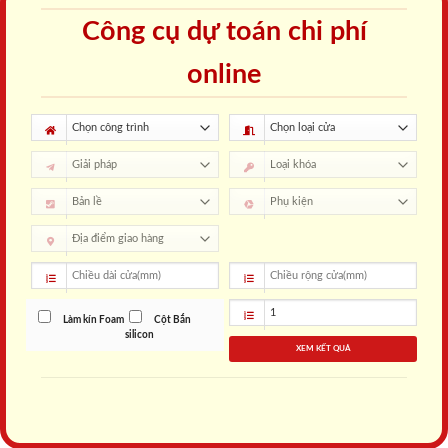
Công cụ dự toán chi phí
online
Làm kín Foam
Cột Bắn
silicon
XEM KẾT QUẢ