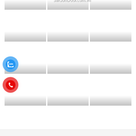
SaiGonDoor.com.vn