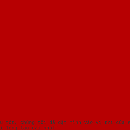
u tốt, chúng tôi đã đặt mình vào vị trí của 
i lòng lâu dài nhất"