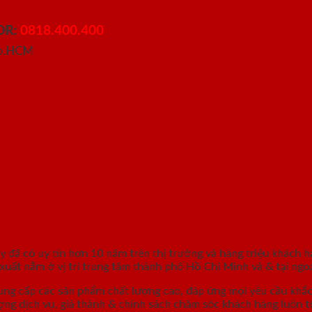
OR:
0818.400.400
 Tp.HCM
GỖ, CỬA NHỰA, CỬA CHỐNG CHÁY
áy
đã có uy tín hơn 10 năm trên thị trường và hàng triệu khách h
ất nằm ở vị trí trung tâm thành phố Hồ Chí Minh và & tại ngoạ
ung cấp các sản phẩm chất lượng cao, đáp ứng mọi yêu cầu khắ
ợng dịch vụ, giá thành & chính sách chăm sóc khách hàng luôn tố