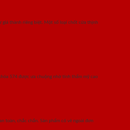
giá thành riêng biệt. Một số loại chốt cửa thịnh
t khóa 574 được ưa chuộng nhờ tính thẩm mỹ cao
c an toàn, chắc chắn. Sản phẩm có vẻ ngoài đơn