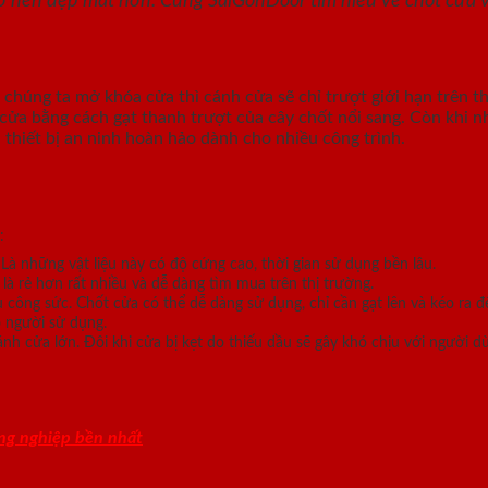
ở nên đẹp mắt hơn. Cùng SaiGonDoor tìm hiểu về chốt cửa v
hi chúng ta mở khóa cửa thì cánh cửa sẽ chỉ trượt giới hạn trê
 cửa bằng cách gạt thanh trượt của cây chốt nổi sang. Còn khi n
 thiết bị an ninh hoàn hảo dành cho nhiều công trình.
t:
 Là những vật liệu này có độ cứng cao, thời gian sử dụng bền lâu.
 là rẻ hơn rất nhiều và dễ dàng tìm mua trên thị trường.
u công sức. Chốt cửa có thể dễ dàng sử dụng, chỉ cần gạt lên và kéo ra 
o người sử dụng.
ánh cửa lớn. Đôi khi cửa bị kẹt do thiếu dầu sẽ gây khó chịu với người 
ông nghiệp bền nhất