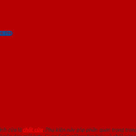
I PHÍ
 nhất tại Quận 2
ánh cửa là
chốt cửa
.
Phụ kiện này góp phần quan trọng trong