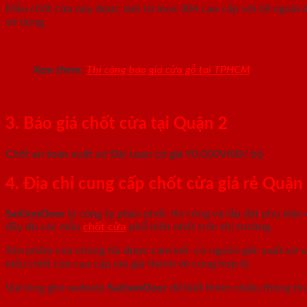
Mẫu chốt cửa này được làm từ Inox 304 cao cấp với bề ngoài dà
sử dụng.
Xem thêm:
Thi công báo giá cửa gỗ tại TPHCM
3. Báo giá chốt cửa tại Quận 2
Chốt an toàn
xuất xứ Đài Loan có giá 90.000VNĐ/ bộ
4. Địa chỉ cung cấp chốt cửa giá rẻ Quậ
SaiGonDoor
là công ty phân phối, thi công và lắp đặt phụ kiện
đầy đủ các mẫu
chốt cửa
phổ biến nhất trên thị trường.
Sản phẩm của chúng tôi được cam kết có nguồn gốc xuất xứ và
mẫu chốt cửa cao cấp mà giá thành vô cùng hợp lý.
Vui lòng ghé website
SaiGonDoor
để biết thêm nhiều thông tin