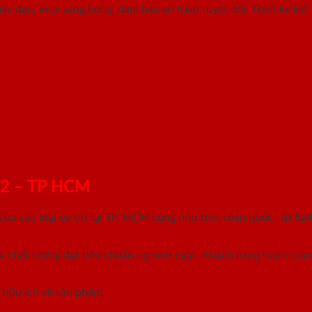
y dặn, inox sáng bóng, đảm bảo an toàn tuyệt đối. Thiết kế kết
n 2 – TP HCM
 cửa các loại uy tín tại TP. HCM cũng như trên toàn quốc. Tại
Sa
 chất lượng đạt tiêu chuẩn nghiêm ngặt. Khách hàng hoàn toàn 
 hữu ích về sản phẩm.