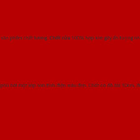
g sản phẩm chất lượng.
Chốt cửa
100% hợp kim gây ấn tượng nhờ 
 phủ bởi một lớp sơn tĩnh điện màu đen. Chốt có độ dài 10cm, đư