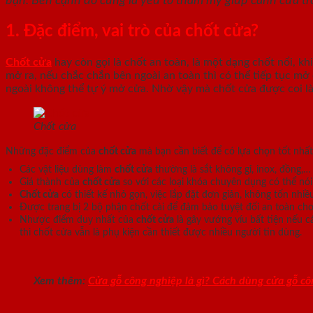
bạn. Bên cạnh đó cũng là yếu tố thẩm mỹ giúp cánh cửa tr
1. Đặc điểm, vai trò của chốt cửa?
Chốt cửa
hay còn gọi là chốt an toàn, là một dạng chốt nổi, k
mở ra, nếu chắc chắn bên ngoài an toàn thì có thể tiếp tục mở
ngoài không thể tự ý mở cửa. Nhờ vậy mà chốt cửa được coi là
Chốt cửa
Những đặc điểm của
chốt cửa
mà bạn cần biết để có lựa chọn tốt nhấ
Các vật liệu dùng làm
chốt cửa
thường là sắt không gỉ, inox, đồng,…
Giá thành của
chốt cửa
so với các loại khóa chuyên dụng có thể nói
Chốt cửa
có thiết kế nhỏ gọn, việc lắp đặt đơn giản, không tốn nhiề
Được trang bị 2 bộ phận chốt cài để đảm bảo tuyệt đối an toàn ch
Nhược điểm duy nhất của
chốt cửa
là gây vướng víu bất tiện nếu c
thì chốt cửa vẫn là phụ kiện cần thiết được nhiều người tin dùng.
Xem thêm:
Cửa gỗ công nghiệp là gì? Cách dùng cửa gỗ c