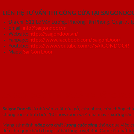
LIÊN HỆ TƯ VẤN THI CÔNG CỬA TẠI SAIGONDO
Địa chỉ: 511 Lê Văn Lương, Phường Tân Phong, Quận 7,
Email:
info@saigondoor.vn
Website:
https://saigondoor.vn/
Fanpage:
https://www.facebook.com/SaigonDoor/
Youtube:
https://www.youtube.com/c/SAIGONDOOR
Maps:
Sài Gòn Door
SAIGONDOOR - NHÀ SẢN XUẤT CỬA 
SaigonDoor®
là nhà sản xuất cửa gỗ, cửa nhựa, cửa chống ch
chúng tôi sở hữu hơn 10 showroom và 4 nhà máy - xưởng sản xu
Mang sứ mệnh
nâng cao chất lượng cuộc sống
thông qua việc c
đến cho quý khách hàng sự hài lòng tuyệt đối. Cam kết chất lư