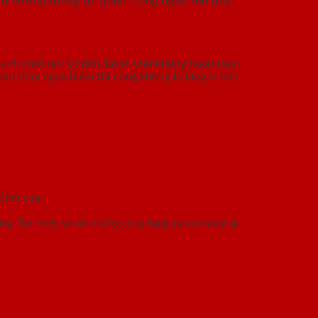
à những thông tin quan trọng ngay sau đây.
n thanh chốt nổi 10 đến 12cm chứ không hoàn toàn
hận thấy nguy hiểm thì cũng không lo lắng vì bên
để mở cửa.
dùng. Tuy nhiên so với những công dụng mà nó mang lại