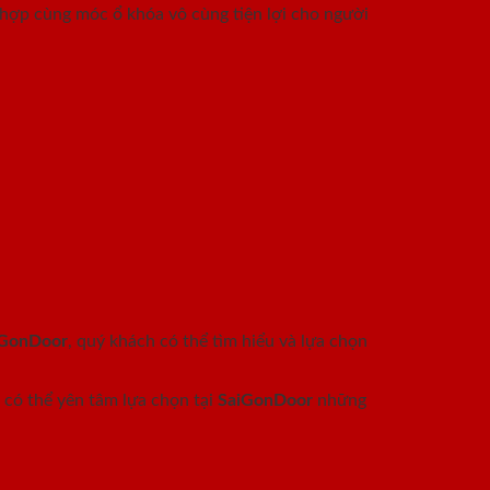
 hợp cùng móc ổ khóa vô cùng tiện lợi cho người
iGonDoor
, quý khách có thể tìm hiểu và lựa chọn
có thể yên tâm lựa chọn tại
SaiGonDoor
những