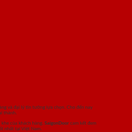
àng và đại lý tin tưởng lựa chọn. Cho đến nay
i thành.
c khe của khách hàng.
SaigonDoor
cam kết đem
t nhất tại Việt Nam.