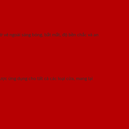
vẻ ngoài sáng bóng, bắt mắt, độ bền chắc và an
ợc ứng dụng cho tất cả các loại cửa, mang lại