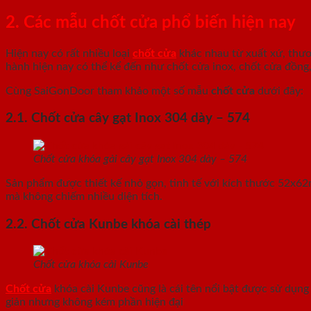
2. Các mẫu chốt cửa phổ biến hiện nay
Hiện nay có rất nhiều loại
chốt cửa
khác nhau từ xuất xứ, thươn
hành hiện nay có thể kể đến như chốt cửa inox, chốt cửa đồn
Cùng SaiGonDoor tham khảo một số mẫu
chốt cửa
dưới đây:
2.1. Chốt cửa cây gạt Inox 304 dày – 574
Chốt cửa khóa gài cây gạt Inox 304 dày – 574
Sản phẩm được thiết kế nhỏ gọn, tinh tế với kích thước 52x6
mà không chiếm nhiều diện tích.
2.2. Chốt cửa Kunbe khóa cài thép
Chốt cửa khóa cài Kunbe
Chốt cửa
khóa cài Kunbe cũng là cái tên nổi bật được sử dụng 
giản nhưng không kém phần hiện đại