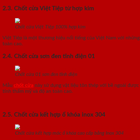
2.3. Chốt cửa Việt Tiệp từ hợp kim
Chốt cửa Việt Tiệp 100% hợp kim
Việt Tiệp là một thương hiệu nổi tiếng của Việt Nam với nhữn
toàn cao.
2.4. Chốt cửa sơn đen tĩnh điện 01
Chốt cửa 01 sơn đen tĩnh điện
Mẫu
chốt cửa
này sử dụng vật liệu tôn thép với bề ngoài được
tính thẩm mỹ và độ an toàn cao.
2.5. Chốt cửa kết hợp ổ khóa inox 304
Chốt cửa kết hợp móc ổ khóa cao cấp bằng Inox 304