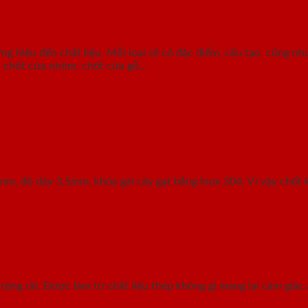
g hiệu đến chất liệu. Mỗi loại sẽ có đặc điểm, cấu tạo cũng như 
g, chốt cửa nhôm, chốt cửa gỗ…
2mm, độ dày 3,5mm, khóa gài cây gạt bằng Inox 304. Vì vậy chố
rộng rãi. Được làm từ chất liệu thép không gỉ mang lại cảm giá