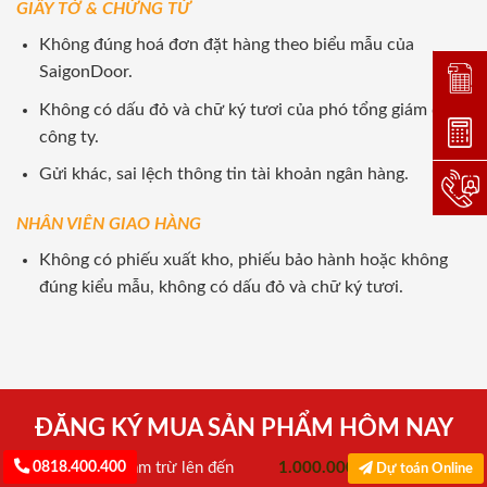
GIẤY TỜ & CHỨNG TỪ
Không đúng hoá đơn đặt hàng theo biểu mẫu của
SaigonDoor.
Đặt lị
Không có dấu đỏ và chữ ký tươi của phó tổng giám đốc
Dự toá
công ty.
Gửi khác, sai lệch thông tin tài khoản ngân hàng.
Hotlin
NHÂN VIÊN GIAO HÀNG
Không có phiếu xuất kho, phiếu bảo hành hoặc không
đúng kiểu mẫu, không có dấu đỏ và chữ ký tươi.
ĐĂNG KÝ MUA SẢN PHẨM HÔM NAY
0818.400.400
Cơ hội được giảm trừ lên đến
1.000.000đ
khi đặt mua
Dự toán Online