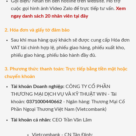
Gọi điện/ Nhắn tin đến hotline trên website. Hỗ trợ
cuộc gọi hình ảnh Video Zalo để trực tiếp tư vấn.
Xem
ngay danh sách 20 nhân viên tại đây
2. Hóa đơn và giấy tờ đảm bảo
Sau khi mua hàng quý khách sẽ được cung cấp Hóa đơn
VAT tài chính hợp lệ, phiếu giao hàng, phiếu xuất kho,
phiếu giao hàng, phiếu bảo hành đầy đủ.
3. Phương thức thanh toán: Trực tiếp bằng tiền mặt hoặc
chuyển khoản
Tài khoản Doanh nghiệp:
CÔNG TY CỔ PHẦN
THƯƠNG MẠI DỊCH VỤ VÀ KỸ THUẬT WIN - Tài
khoản:
0371000440662
- Ngân hàng: Thương Mại Cổ
Phần Ngoại Thương Việt Nam (Vietcombank)
Tài khoản cá nhân:
CEO Trần Văn Lãm
Vietcombank - CN Tân Định: