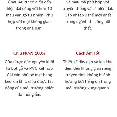
Châu Âu từ cổ điển đến
và mẫu mã phù hợp với
hiện đại cùng với hơn 10
truyền thống và cả hiện đại.
màu vân gỗ tự nhiên. Phù
Cập nhật xu thế mới nhất
hợp với mọi không gian
trong ngành thi công nội
trong nhà bạn.
thất.
Chịu Nước 100%
Cách Âm Tốt
Cửa được đúc nguyên khối
Thiết kế dày dặn và kín khít
từ bột gỗ và PVC kết hợp
đem đến không gian riêng
CN cán phủ bề mặt bằng
tư yên tĩnh không bị ảnh
keo kín khít, chịu được tác
hưởng bới tiếng ồn trong
động của môi trường nhiệt
môi trường xung quanh.
đới nóng ẩm.