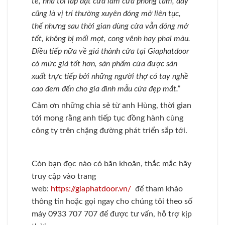
tế, nhà tôi lắp đặt cửa làm cửa phòng tắm, đây
cũng là vị trí thường xuyên đóng mở liên tục,
thế nhưng sau thời gian dùng cửa vẫn đóng mở
tốt, không bị mối mọt, cong vênh hay phai màu.
Điều tiếp nữa về giá thành cửa tại Giaphatdoor
có mức giá tốt hơn, sản phẩm cửa được sản
xuất trực tiếp bởi những người thợ có tay nghề
cao đem đến cho gia đình mẫu cửa đẹp mắt.”
Cảm ơn những chia sẻ từ anh Hùng, thời gian
tới mong rằng anh tiếp tục đồng hành cùng
công ty trên chặng đường phát triển sắp tới.
Còn bạn đọc nào có băn khoăn, thắc mắc hãy
truy cập vào trang
web:
https://giaphatdoor.vn/
để tham khảo
thông tin hoặc gọi ngay cho chúng tôi theo số
máy 0933 707 707 để được tư vấn, hỗ trợ kịp