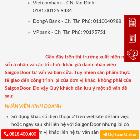
Vietcombank - CN Tân Định:
0181.00125.9434
DongA Bank - CN Tân Phú: 0110040988
Đặt lị
VPbank - CN Tân Phú: 90195751
Dự toá
Hotlin
Gần đây trên thị trường xuất hiện một
số cá nhân và các tổ chức khác giả danh nhân viên
SaigonDoor tư vấn và bán cửa. Tuy nhiên sản phẩm thực
tế giao đến công trình lại của đơn vị khác, không phải của
SaigonDoor. Do vậy Quý khách cần lưu ý một số vấn đề
sau:
NHÂN VIÊN KINH DOANH
Sử dụng khác số điện thoại ở trên website để làm việc
hoặc ngay sau khi liên hệ với SaigonDoor nhưng lại có
nhân viên đơn vị khác liên hệ tư vấn sản phẩm.
0818.400.400
Dự toán Online