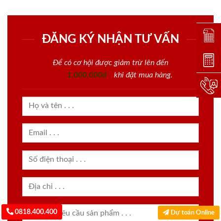
Đặt lị
ĐĂNG KÝ NHẬN TƯ VẤN
Dự toá
Để có cơ hội được giảm trừ lên đến
1.000.000đ
khi đặt mua hàng.
Hotlin
0818.400.400
Dự toán Online