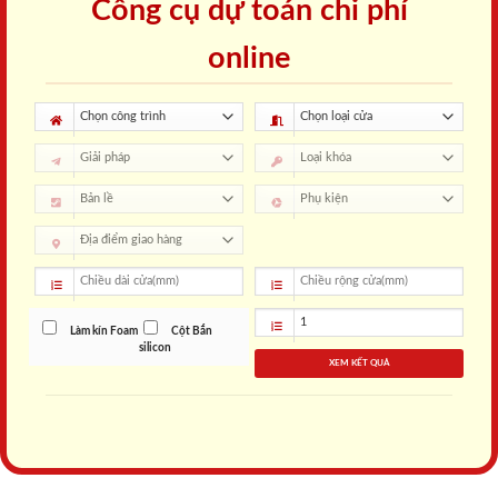
Công cụ dự toán chi phí
online
Làm kín Foam
Cột Bắn
silicon
XEM KẾT QUẢ