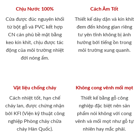
Chịu Nước 100%
Cách Âm Tốt
Cửa được đúc nguyên khối
Thiết kế dày dặn và kín khít
từ bột gỗ và PVC kết hợp
đem đến không gian riêng
CN cán phủ bề mặt bằng
tư yên tĩnh không bị ảnh
keo kín khít, chịu được tác
hưởng bới tiếng ồn trong
động của môi trường nhiệt
môi trường xung quanh.
đới nóng ẩm.
Vật liệu chống cháy
Không cong vênh mối mọt
Cách nhiệt tốt, hạn chế
Thiết kế bằng gỗ công
cháy lan, được chứng nhận
nghiệp đặc biệt nên sản
bởi KFI (Viện kỹ thuật công
phẩm nói không với cong
nghiệp Phòng cháy chữa
vênh và mối mọt như gỗ tự
cháy Hàn Quốc).
nhiên hay mắc phải.