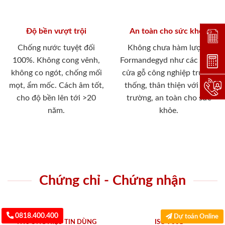
Độ bền vượt trội
An toàn cho sức khỏe
Đặt lị
Chống nước tuyệt đối
Không chưa hàm lượng
100%. Không cong vênh,
Formandegyd như các dòng
Dự toá
không co ngót, chống mối
cửa gỗ công nghiệp truyền
mọt, ẩm mốc. Cách âm tốt,
thống, thân thiện với môi
Hotlin
cho độ bền lên tới >20
trường, an toàn cho sức
năm.
khỏe.
Chứng chỉ - Chứng nhận
0818.400.400
Dự toán Online
THƯƠNG HIỆU TIN DÙNG
ISO 9001