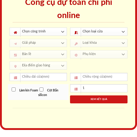
Công cụ dự toán chi phí
online
Làm kín Foam
Cột Bắn
silicon
XEM KẾT QUẢ