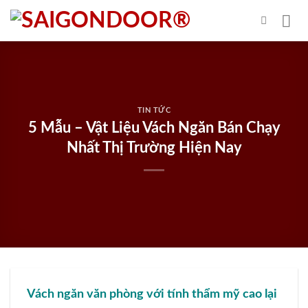
Skip
to
content
TIN TỨC
5 Mẫu – Vật Liệu Vách Ngăn Bán Chạy
Nhất Thị Trường Hiện Nay
Vách ngăn
văn phòng với tính thẩm mỹ cao lại