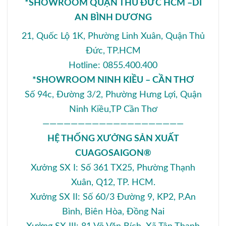
*SHOWROOM QUẬN THỦ ĐỨC HCM –DĨ
AN BÌNH DƯƠNG
21, Quốc Lộ 1K, Phường Linh Xuân, Quận Thủ
Đức, TP.HCM
Hotline: 0855.400.400
*SHOWROOM NINH KIỀU – CẦN THƠ
Số 94c, Đường 3/2, Phường Hưng Lợi, Quận
Ninh Kiều,TP Cần Thơ
————————————————————
HỆ THỐNG XƯỞNG SẢN XUẤT
CUAGOSAIGON®
Xưởng SX I: Số 361 TX25, Phường Thạnh
Xuân, Q12, TP. HCM.
Xưởng SX II: Số 60/3 Đường 9, KP2, P.An
Bình, Biên Hòa, Đồng Nai