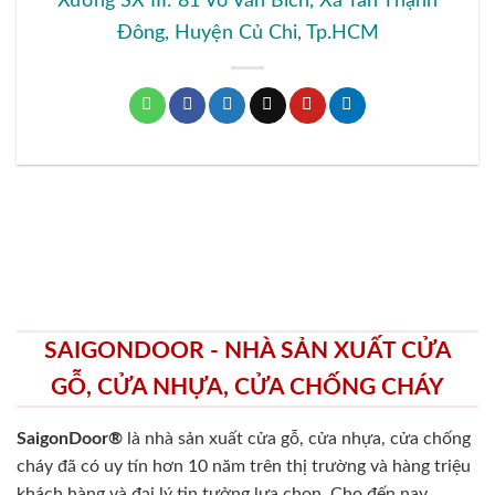
Xưởng SX III: 81 Võ Văn Bích, Xã Tân Thạnh
Đông, Huyện Củ Chi, Tp.HCM
SAIGONDOOR - NHÀ SẢN XUẤT CỬA
GỖ, CỬA NHỰA, CỬA CHỐNG CHÁY
SaigonDoor®
là nhà sản xuất cửa gỗ, cửa nhựa, cửa chống
cháy
đã có uy tín hơn 10 năm trên thị trường và hàng triệu
khách hàng và đại lý tin tưởng lựa chọn. Cho đến nay