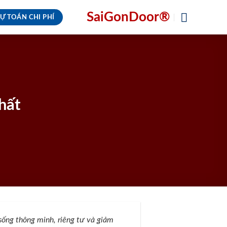
SaiGonDoor®
Ự TOÁN CHI PHÍ
nhất
sống thông minh, riêng tư và giảm