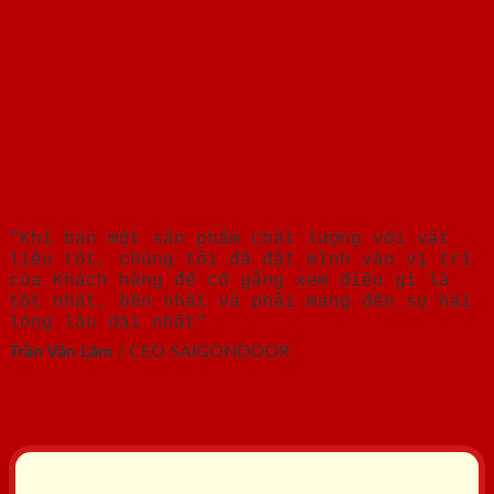
"Khi bán một sản phẩm chất lượng với vật
liệu tốt, chúng tôi đã đặt mình vào vị trí
của Khách hàng để cố gắng xem điều gì là
tốt nhất, bền nhất và phải mang đến sự hài
lòng lâu dài nhất"
Trần Văn Lãm
/
CEO SAIGONDOOR