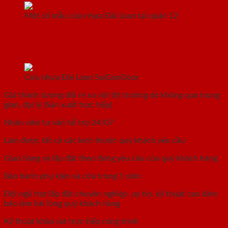
Một số mẫu cửa nhựa Đài Loan tại quận 12
Tại sao nên mua cửa nhựa Đài Loan giá rẻ tại quận
12 của SaiGonDoor
Cửa nhựa Đài Loan SaiGonDoor
Giá thành tương đối rẻ so với thị trường do không qua trung
gian, đại lý (Sản xuất trực tiếp)
Nhân viên tư vấn hỗ trợ 24/07
Làm được tất cả các kích thước quý khách yêu cầu
Giao hàng và lắp đặt theo đúng yêu cầu của quý khách hàng
Bảo hành phụ kiện và cửa trong 1 năm
Đội ngũ thợ lắp đặt chuyên nghiệp, uy tín, kỹ thuật cao đảm
bảo làm hài lòng quý khách hàng
Kỹ thuật khảo sát trực tiếp công trình