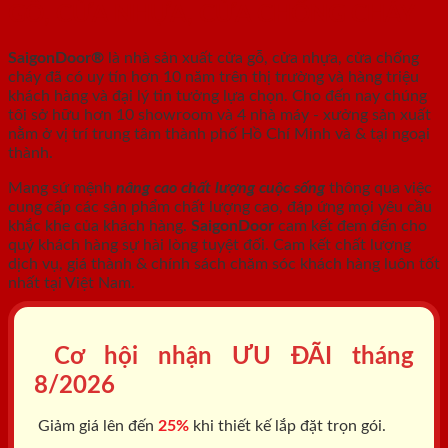
GỖ, CỬA NHỰA, CỬA CHỐNG CHÁY
SaigonDoor®
là nhà sản xuất cửa gỗ, cửa nhựa, cửa chống
cháy
đã có uy tín hơn 10 năm trên thị trường và hàng triệu
khách hàng và đại lý tin tưởng lựa chọn. Cho đến nay chúng
tôi sở hữu hơn 10 showroom và 4 nhà máy - xưởng sản xuất
nằm ở vị trí trung tâm thành phố Hồ Chí Minh và & tại ngoại
thành.
Mang sứ mệnh
nâng cao chất lượng cuộc sống
thông qua việc
cung cấp các sản phẩm chất lượng cao, đáp ứng mọi yêu cầu
khắc khe của khách hàng.
SaigonDoor
cam kết đem đến cho
quý khách hàng sự hài lòng tuyệt đối. Cam kết chất lượng
dịch vụ, giá thành & chính sách chăm sóc khách hàng luôn tốt
nhất tại Việt Nam.
Cơ hội nhận ƯU ĐÃI tháng
8/2026
Giảm giá lên đến
25%
khi thiết kế lắp đặt trọn gói.