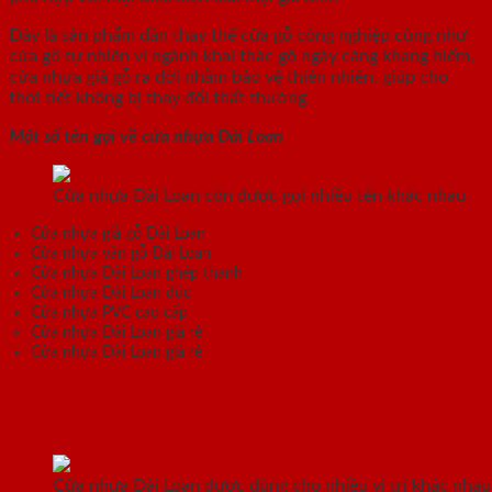
Đây là sản phẩm dần thay thế cửa gỗ công nghiệp cũng như
cửa gỗ tự nhiên vì ngành khai thác gỗ ngày càng khang hiếm,
cửa nhựa giả gỗ ra đời nhằm bảo vệ thiên nhiên, giúp cho
thời tiết không bị thay đổi thất thường
Một số tên gọi về cửa nhựa Đài Loan
Cửa nhựa Đài Loan còn được gọi nhiều tên khác nhau
Cửa nhựa giả gỗ Đài Loan
Cửa nhựa vân gỗ Đài Loan
Cửa nhựa Đài Loan ghép thanh
Cửa nhựa Đài Loan đúc
Cửa nhựa PVC cao cấp
Cửa nhựa Đài Loan giá rẻ
Cửa nhựa Đài Loan giá rẻ
Cửa nhựa Đài Loan tại quận 12 có thể dùng cho vị
trí nào?
Cửa nhựa Đài Loan được dùng cho nhiều vị trí khác nhau