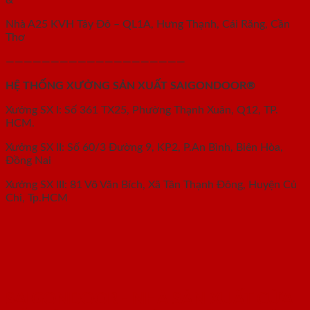
&
Nhà A25 KVH Tây Đô – QL1A, Hưng Thạnh, Cái Răng, Cần
Thơ
————————————————————
HỆ THỐNG XƯỞNG SẢN XUẤT SAIGONDOOR®
Xưởng SX I: Số 361 TX25, Phường Thạnh Xuân, Q12, TP.
HCM.
Xưởng SX II: Số 60/3 Đường 9, KP2, P.An Bình, Biên Hòa,
Đồng Nai
Xưởng SX III: 81 Võ Văn Bích, Xã Tân Thạnh Đông, Huyện Củ
Chi, Tp.HCM
SAIGONDOOR - NHÀ SẢN XUẤT CỬA