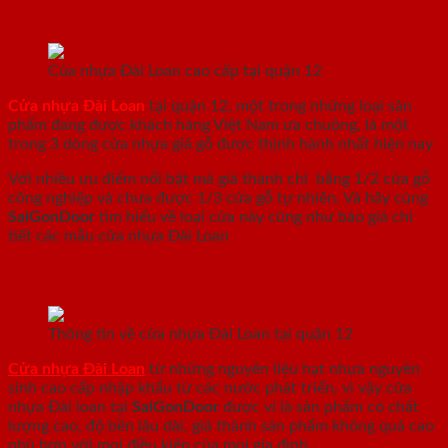
nhựa giả gỗ cao cấp
Của nhựa Đài Loan cao cấp tại quận 12
Cửa nhựa Đài Loan
tại quận 12, một trong những loại sản
phẩm đang được khách hàng Việt Nam ưa chuộng, là một
trong 3 dòng cửa nhựa giả gỗ được thịnh hành nhất hiện nay
Với nhiều ưu điểm nổi bật mà giá thành chỉ bằng 1/2 cửa gỗ
công nghiệp và chưa được 1/3 cửa gỗ tự nhiên. Và hãy cùng
SaiGonDoor
tìm hiểu về loại cửa này cũng như báo giá chi
tiết các mẫu cửa nhựa Đài Loan
Sơ lược về cửa nhựa Đài Loan tại quận 12
Thông tin về cửa nhựa Đài Loan tại quận 12
Cửa nhựa Đài Loan
từ những nguyên liệu hạt nhựa nguyên
sinh cao cấp nhập khẩu từ các nước phát triển, vì vậy cửa
nhựa Đài loan tại
SaiGonDoor
được ví là sản phẩm có chất
lượng cao, độ bền lâu dài, giá thành sản phẩm không quá cao
phù hợp với mọi điều kiện của mọi gia đình