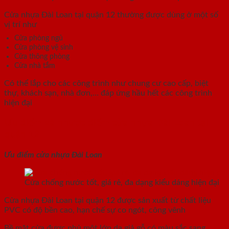
Cửa nhựa Đài Loan tại quận 12 thường được dùng ở một số
vị trí như
Cửa phòng ngủ
Cửa phòng vệ sinh
Cửa thông phòng
Cửa nhà tắm
Có thể lắp cho các công trình như chung cư cao cấp, biệt
thự, khách sạn, nhà đơn,… đáp ứng hầu hết các công trình
hiện đại
Ưu điểm và nhược điểm cửa nhựa Đài Loan tại
quận 12
Ưu điểm cửa nhựa Đài Loan
Cửa chống nước tốt, giá rẻ, đa dạng kiểu dáng hiện đại
Cửa nhựa Đài Loan tại quận 12 được sản xuất từ chất liệu
PVC có độ bền cao, hạn chế sự co ngót, công vênh
Bề mặt cửa được phủ một lớp da giả gỗ có màu sắc sang