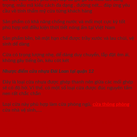
trọng, mẫu mã kiểu cách đa dạng , đường nét,.. đáp ứng yêu
cầu về tính thẩm mỹ cửa từng khách hàng
Sản phẩm có khả năng chống nước và mối mọt cực kỳ tốt
phù hợp với điều kiện thời tiết nóng ẩm tại Việt Nam
Sản phẩm bền, bề mặt hạn chế được trầy xước và lau chùi, vệ
sinh dể dàng
Cửa có trọng lượng nhẹ, dể dàng duy chuyển, lắp đặt êm ái,
không gây tiếng ồn, kêu cót két
Nhược điểm cửa nhựa Đài Loan tại quận 12
Đây là loại cửa nhựa được ghép thanh nên giữa các mối ghép
sẽ có độ hở. Vì thế, có một số loại cửa được đúc nguyên tấm
nen rất chắc chắn
Loại cửa này phù hợp làm cửa phòng ngủ,
cửa thông phòng
,
cửa nhà vệ sinh,….
Báo giá cửa nhựa Đài Loan giá rẻ đúc và ghép
thanh tại quận 12