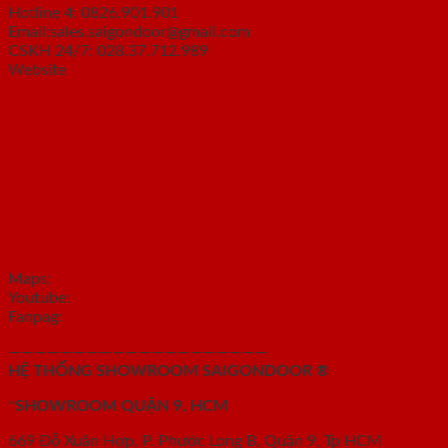
Hotline 4: 0826.901.901
Email:sales.saigondoor@gmail.com
CSKH 24/7: 028.37.712.989
Website
https://saigondoor.com.vn
https://saigondoor.vn/
https://saigondoor.net/
https://cuagosaigon.com/
https://giahuydoor.com/
https://giahuydoor.vn
https://giaphatdoor.vn/
https://famidoor.com/
https://famidoor.vn
https://wincorp.com.vn/
Maps:
Sài Gòn Door
Youtube:
Sài Gòn Door
Fanpag:
Sài Gòn Door
————————————————————
HỆ THỐNG SHOWROOM SAIGONDOOR ®
*
SHOWROOM QUẬN 9, HCM
669 Đỗ Xuân Hợp, P. Phước Long B, Quận 9, Tp HCM