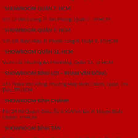
*SHOWROOM QUẬN 7, HCM
511 Lê Văn Lương, P. Tân Phong, Quận 7, TP.HCM
*SHOWROOM QUẬN 9, HCM
535 Đỗ Xuân Hợp, P. Phước Long B, Quận 9, TP.HCM
*SHOWROOM QUẬN 12, HCM
Vườn Lài, Phường An Phú Đông, Quận 12, Tp HCM
*SHOWROOM BÌNH LỢI – PHẠM VĂN ĐỒNG
615 Phạm Văn Đồng, Phường Hiệp Bình Chánh, Quận Thủ
Đức, TP.HCM
*SHOWROOM BÌNH CHÁNH
F6/ 24 R8 Quách Điêu, Ấp 6 Xã Vĩnh Lộc A, Huyện Bình
Chánh. TPHCM
*SHOWROOM BÌNH TÂN