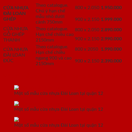
Theo catalogue.
800 x 2.050
1.950.000
CỬA NHỰA
Chú ý hạn chế
ĐÀI LOAN
mẫu nhỏ dưới
GHÉP
900 x 2.150
1.999.000
cánh 750mm
CỬA NHỰA
Theo catalogue.
800 x 2.050
2.890.000
GỖ GHÉP
Hạn chế chiều cao
900 x 2.150
2.990.000
THANH
2150mm
Theo catalogue.
800 x 2050
1.990.000
CỬA NHỰA
Hạn chế chiều
ĐÀI LOAN
ngang 900 và cao
ĐÚC
900 x 2.150
2.390.000
2150mm
Một số mẫu cửa nhựa Đài Loan giá rẻ tại quận 12
Một số mẫu cửa nhựa Đài Loan tại quận 12
Một số mẫu cửa nhựa Đài Loan tại quận 12
Một số mẫu cửa nhựa Đài Loan tại quận 12