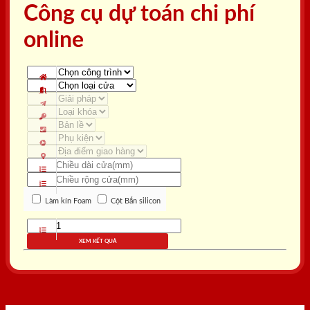
Công cụ dự toán chi phí
online
Làm kín Foam
Cột Bắn silicon
XEM KẾT QUẢ