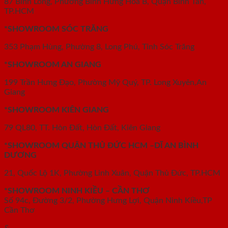
87 Bình Long, Phường Bình Hưng Hòa B, Quận Bình Tân,
TP.HCM
*SHOWROOM SÓC TRĂNG
353 Phạm Hùng, Phường 8, Long Phú, Tỉnh Sóc Trăng
*SHOWROOM AN GIANG
199 Trần Hưng Đạo, Phường Mỹ Quý, TP. Long Xuyên,An
Giang
*SHOWROOM KIÊN GIANG
79 QL80, TT. Hòn Đất, Hòn Đất, Kiên Giang
*SHOWROOM QUẬN THỦ ĐỨC HCM –DĨ AN BÌNH
DƯƠNG
21, Quốc Lộ 1K, Phường Linh Xuân, Quận Thủ Đức, TP.HCM
*SHOWROOM NINH KIỀU – CẦN THƠ
Số 94c, Đường 3/2, Phường Hưng Lợi, Quận Ninh Kiều,TP
Cần Thơ