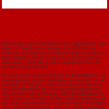
Nhà máy - Xưởng sản xuất
Nhà máy sản xuất Cửa SaiGonDoor được đặt tại Thạnh Xuân,
Quận 12, TP.Hồ Chí Minh. Với diện tích 20.000 m2, dây
truyền sản xuất đồng bộ các sản phẩm cửa gỗ ,cửa nhựa, cửa
thép chống cháy. Với sản lượng và thị phần nằm trong top
những công ty đứng đầu về ngành sản xuất cung ứng cửa
ngoài thị trường miền Nam.
Bên cạnh dây truyền công nghệ hiện đại,
SaiGonDoor
còn có
đội ngũ kỹ thuật viên lành nghề nhiều năm trong lĩnh vực sản
xuất đồ gỗ nội thất gỗ tự nhiên. Với dòng gỗ tự nhiên dòng
sản phẩm
SaiGonDoor
đã có mặt đáp ứng trong rất nhiều
công trình lớn nhỏ. Hệ thống sản phẩm của
SaiGonDoor
đa
dạng phong phú với nhiều chất liệu cửa dễ dàng đáp ứng mọi
yêu cầu từ khách hàng và các chủ đầu tư dự án. Với dòng gỗ
công nghiệp chịu nước đang chiếm vị trí chủ đạo, tiên phong