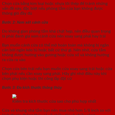
Chọn cửa bằng kim loại hoặc nhựa lõi thép để tránh những
vấn đề này, đặc biệt nếu phòng tắm của bạn không được
thông gió đầy đủ
Bước 2: Xem xét cánh cửa
Do không gian phòng tắm khá chật hẹp, nên điều quan trọng
là phải đánh giá xem cánh cửa nên xoay sang phải hay trái
Bạn muốn cánh cửa có thể mở hoàn toàn mà không bị ngăn
cản bởi ngăn kéo tủ hoặc bất cứ thứ gì. Nên nhớ, cửa tắm
không được hướng vào gương hoặc cửa sổ và không hướng
ra cửa ra vào
Chọn cửa bên trái nếu bạn muốn cửa xoay sang trái hoặc cửa
bên phải nếu cần xoay sang phải. Hãy ghi nhớ điều này khi
chọn phụ kiện hoặc thi công lắp đặt cử
Bước 3: Đo kích thước thông thủy
Kiểm tra kích thước cửa sao cho phù hợp nhất
Cửa và khung nhà tắm bạn nên mua nhỏ hơn 1/8 inch so với