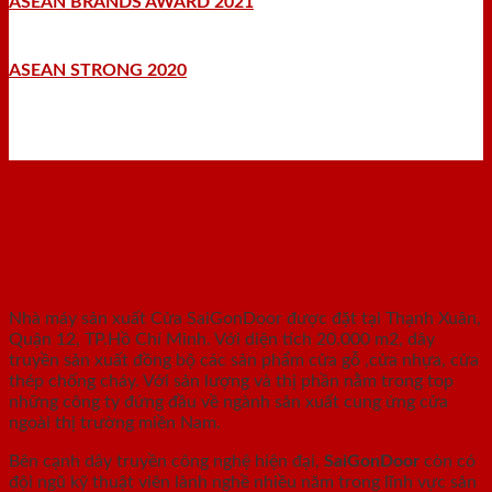
ASEAN BRANDS AWARD 2021
ASEAN STRONG 2020
Nhà máy - Xưởng sản xuất
Nhà máy sản xuất Cửa SaiGonDoor được đặt tại Thạnh Xuân,
Quận 12, TP.Hồ Chí Minh. Với diện tích 20.000 m2, dây
truyền sản xuất đồng bộ các sản phẩm cửa gỗ ,cửa nhựa, cửa
thép chống cháy. Với sản lượng và thị phần nằm trong top
những công ty đứng đầu về ngành sản xuất cung ứng cửa
ngoài thị trường miền Nam.
Bên cạnh dây truyền công nghệ hiện đại,
SaiGonDoor
còn có
đội ngũ kỹ thuật viên lành nghề nhiều năm trong lĩnh vực sản