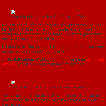
hỏng
Mẫu cửa phòng tắm đẹp và chất lượng 2022
Mỗi căn nhà đều cần đến và có ít nhất 1 phòng tắm. Bởi nhà
tắm không chỉ là nơi gột rửa đi những bụi bẩn, những thứ
không cần thiết mà còn là nơi riêng tư, xả stress, giũ bỏ mệt
nhọc sau 1 ngày làm việc vất vả
Do nhà tắm là 1 khu vực đặc biệt, nên bạn cần cẩn thận chọn
lựa các loại cửa chất lượng, chắc chắn
Vì thế,
SaiGonDoor
sẽ chia sẻ đến bạn những mẫu
cửa phòng
tắm đẹp
, không lo bị hỏng trong bài viết dưới đây
Những chú ý khi mua cửa phòng tắm
Một số lưu ý cần quan tâm khi mua cửa phòng tắm
Thông thường nhà tắm được đặt ở những nơi khuất tầm nhìn
nhất, bởi thế, nhiều người thường xuyên không chú ý đến
khu vực này