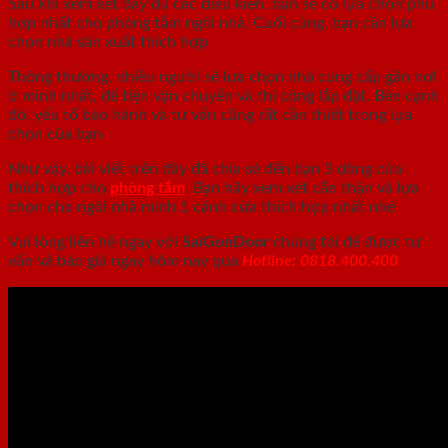
Sau khi xem xét đầy đủ các điều kiện, bạn sẽ có lựa chọn phù
hợp nhất cho phòng tắm ngôi nhà. Cuối cùng, bạn cần lựa
chọn nhà sản xuất thích hợp
Thông thường, nhiều người sẽ lựa chọn nhà cung cấp gần nơi
ở mình nhất, để tiện vận chuyển và thi công lắp đặt. Bên cạnh
đó, yếu tố bảo hành và tư vấn cũng rất cần thiết trong lựa
chọn của bạn
Như vậy, bài viết trên đây đã chia sẻ đến bạn 3 dòng cửa
thích hợp cho
phòng tắm
. Bạn hãy xem xét cẩn thận và lựa
chọn cho ngôi nhà mình 1 cánh cửa thích hợp nhất nhé
Vui lòng liên hệ ngay với
SaiGonDoor
chúng tôi để được tư
vấn và báo giá ngay hôm nay qua
Hotline: 0818.400.400