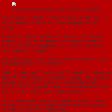
Cửa phòng tắm cao cấp – cửa nhựa gỗ Composite
Cửa nhựa gỗ Composite là dòng cửa nhựa cao cấp nhất – có
nhiều khác biệt so với các loại cửa nhựa giả gỗ trên thị
trường
Mọi nguyên vật liệu như tấm PVC, giấy PVC Hollows, tấm
Composite,… đều thuộc hạng cao cấp được nhập khẩu từ
nước ngoài về Việt Nam gia công sản xuất trên dây chuyền
công nghệ máy móc hiện đại
Cho ra thành phẩm cửa nhựa gỗ chất lượng, độ bền lâu, giá
hợp lý lại cách âm và cách nhiệt tốt
Chất liệu chính tạo nên cửa gỗ nhựa Composite giá rẻ là nhựa
gỗ (WPC – Wood Plastic Composite), bao gồm nhựa gỗ lấy từ
bột giấy, vỏ đậu phộng, mạt cưa,… và nhựa (nhựa HDPE,
PVC, PP, ABS, PS) trộn đều với nhau thành rồi được đưa vào
máy ép lại theo hình dạng, thiết kế theo yêu cầu
Quá trình ép tạo hình cửa gỗ Composite sẽ có thêm một số
chất phụ gia như chất phụ gia Cellulose, chất tạo màu, chất
ổn định, chất tạo nổi, chất gia cường,…