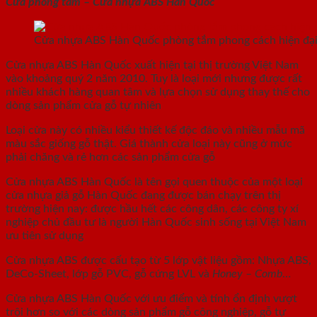
Cửa phòng tắm – Cửa nhựa ABS Hàn Quốc
Cửa nhựa ABS Hàn Quốc phòng tắm phong cách hiện đạ
Cửa nhựa ABS Hàn Quốc xuất hiện tại thị trường Việt Nam
vào khoảng quý 2 năm 2010. Tuy là loại mới nhưng được rất
nhiều khách hàng quan tâm và lựa chọn sử dụng thay thế cho
dòng sản phẩm cửa gỗ tự nhiên
Loại cửa này có nhiều kiểu thiết kế độc đáo và nhiều mẫu mã
màu sắc giống gỗ thật. Giá thành cửa loại này cũng ở mức
phải chăng và rẻ hơn các sản phẩm cửa gỗ
Cửa nhựa ABS Hàn Quốc là tên gọi quen thuộc của một loại
cửa nhựa giả gỗ Hàn Quốc đang được bán chạy trên thị
trường hiện nay: được hầu hết các công dân, các công ty xí
nghiệp chủ đầu tư là người Hàn Quốc sinh sống tại Việt Nam
ưu tiên sử dụng
Cửa nhựa ABS được cấu tạo từ 5 lớp vật liệu gồm: Nhựa ABS,
DeCo-Sheet, lớp gỗ PVC, gỗ cứng LVL và
Honey – Comb
…
Cửa nhựa ABS Hàn Quốc với ưu điểm và tính ổn định vượt
trội hơn so với các dòng sản phẩm gỗ công nghiệp, gỗ tự