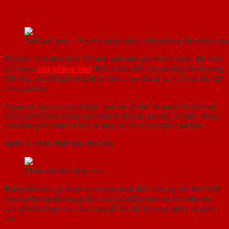
5 bước để chọn cửa tắm đẹp, phù hợp
SaiGonDoor – 5 bước giúp chọn cửa phòng tắm thích hợ
Đôi khi, chủ nhà phải đối mặt với một vài thách thức đặc biệt
khi chọn
cửa phòng tắm
. Bởi vì hầu hết các phòng tắm tương
đối nhỏ, có thể gây khó khăn khi chọn đúng kích cỡ và lắp đặt
cho cửa tắm
Ngoài ra, bạn còn phải bận tâm về độ ẩm và nước hoặc hóa
chất có thể làm hỏng cửa nhanh chóng. Do đó, 5 bước chọn
cửa tắm phù hợp có thể sẽ giúp được khó khăn của bạn
Bước 1: Chọn chất liệu cho cửa
Chọn vật liệu làm cửa
Trong khi cửa gỗ được lựa chọn phổ biến của người dân Việt,
nhưng không phù hợp lắm cho cửa tắm bởi nó khi tiếp xúc
với môi trường nhà tắm, cửa gỗ rất dễ bị cong vênh và giãn
nở