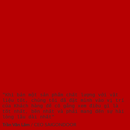
"Khi bán một sản phẩm chất lượng với vật
liệu tốt, chúng tôi đã đặt mình vào vị trí
của Khách hàng để cố gắng xem điều gì là
tốt nhất, bền nhất và phải mang đến sự hài
lòng lâu dài nhất"
Trần Văn Lãm
/
CEO SAIGONDOOR