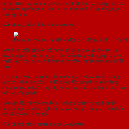
nhiên. Nên loại cửa nhựa ABS rất thích hợp sử dụng cho cửa
ra vào căn phòng như khách sạn, nhà nghỉ, cửa phòng ngủ,
cửa vệ sinh…
Cửa phòng tắm – Cửa nhựa Đài Loan
Mẫu cửa phòng tắm giá rẻ giúp tiết kiệm chi phí – cửa n
Nếu bạn không muốn bỏ ra với số tiền lớn cho phòng tắm,
hay đơn giản là cần sự gọn nhẹ, kiểu dáng kết hợp giữa ô kính
và lá sách độc đáo có thể tìm đến với các mẫu cửa nhựa Đài
Loan
Cửa nhựa Đài Loan được làm từ nhựa PVC cao cấp chống
nước và chịu lực tốt sau đó được đúc dựa theo hình dạng
khuôn có sẵn dưới nhiệt độ và áp suất cao tạo thành chất liệu
bền và cứng chắc
Loại vật liệu này có ưu điểm là chống thấm nước, bề mặt
nhựa được dán lên một tấm da gải vân gỗ mang lại tính thẩm
mỹ và chống trầy xước
Cửa phòng tắm – cửa nhựa gỗ Composite