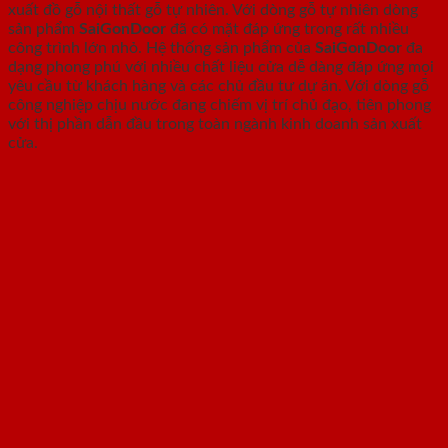
xuất đồ gỗ nội thất gỗ tự nhiên. Với dòng gỗ tự nhiên dòng
sản phẩm
SaiGonDoor
đã có mặt đáp ứng trong rất nhiều
công trình lớn nhỏ. Hệ thống sản phẩm của
SaiGonDoor
đa
dạng phong phú với nhiều chất liệu cửa dễ dàng đáp ứng mọi
yêu cầu từ khách hàng và các chủ đầu tư dự án. Với dòng gỗ
công nghiệp chịu nước đang chiếm vị trí chủ đạo, tiên phong
với thị phần dẫn đầu trong toàn ngành kinh doanh sản xuất
cửa.