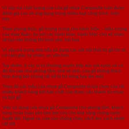
Vì vậy mà chất lượng của cửa gỗ nhựa Composite luôn được
đánh giá cao và ứng dụng trong nhiều loại công trình hiện
nay
Theo phong thủy, gỗ tượng trưng cho hành Mộc – biểu tượng
của mùa Xuân. So với các hành khác, hành Mộc chủ về nhân,
sẽ tạo nên không khí bình yên, hài hòa
Vì vậy mà trong nhà nếu sử dụng các vật nội thất từ gỗ thì sẽ
có cảm giác tự nhiên, an yên hơn
Tuy nhiên, ở các vị trí thường xuyên tiếp xúc với nước và có
độ ẩm cao như phòng tắm, nhà vệ sinh, cửa gỗ không thích
hợp dùng bởi chúng rất dễ bị hư hỏng hay ẩm mốc
Theo đó các mẫu cửa nhựa gỗ Composite là lựa chọn của rất
nhiều khách hàng bởi bản chất cửa được cấu thành từ nhựa
và bột gỗ
Việc sử dụng cửa nhựa gỗ Composite cho phòng tắm, khách
hàng hoàn toàn yên tâm bởi cửa cho khả năng chống nước
tuyệt đối. Ngoài ra, cửa còn chống cháy, cách âm, cách nhiệt
rất tốt