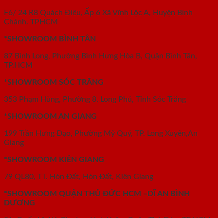
F6/ 24 R8 Quách Điêu, Ấp 6 Xã Vĩnh Lộc A, Huyện Bình
Chánh. TPHCM
*SHOWROOM BÌNH TÂN
87 Bình Long, Phường Bình Hưng Hòa B, Quận Bình Tân,
TP.HCM
*SHOWROOM SÓC TRĂNG
353 Phạm Hùng, Phường 8, Long Phú, Tỉnh Sóc Trăng
*SHOWROOM AN GIANG
199 Trần Hưng Đạo, Phường Mỹ Quý, TP. Long Xuyên,An
Giang
*SHOWROOM KIÊN GIANG
79 QL80, TT. Hòn Đất, Hòn Đất, Kiên Giang
*SHOWROOM QUẬN THỦ ĐỨC HCM –DĨ AN BÌNH
DƯƠNG