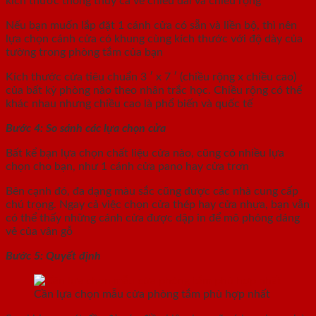
kích thước thông thủy cả về chiều dài và chiều rộng
Nếu bạn muốn lắp đặt 1 cánh cửa có sẵn và liền bộ, thì nên
lựa chọn cánh cửa có khung cùng kích thước với độ dày của
tường trong phòng tắm của bạn
Kích thước cửa tiêu chuẩn 3 ′ x 7 ′ (chiều rộng x chiều cao)
của bất kỳ phòng nào theo nhân trắc học. Chiều rộng có thể
khác nhau nhưng chiều cao là phổ biến và quốc tế
Bước 4: So sánh các lựa chọn cửa
Bất kể bạn lựa chọn chất liệu cửa nào, cũng có nhiều lựa
chọn cho bạn, như 1 cánh cửa pano hay cửa trơn
Bên cạnh đó, đa dạng màu sắc cũng được các nhà cung cấp
chú trọng. Ngay cả việc chọn cửa thép hay cửa nhựa, bạn vẫn
có thể thấy những cánh cửa được dập in để mô phỏng dáng
vẻ của vân gỗ
Bước 5: Quyết định
Cần lựa chọn mẫu cửa phòng tắm phù hợp nhất