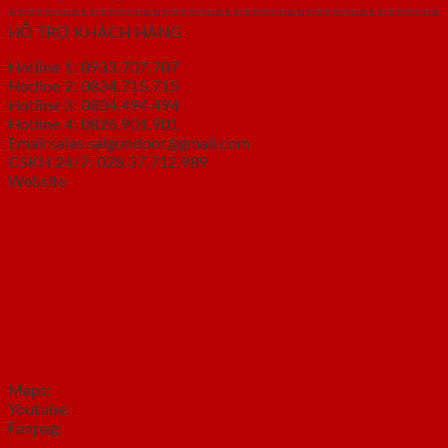
================================================
HỖ TRỢ KHÁCH HÀNG
Hotline 1: 0933.707.707
Hotline 2: 0834.715.715
Hotline 3: 0834.494.494
Hotline 4: 0826.901.901
Email:sales.saigondoor@gmail.com
CSKH 24/7: 028.37.712.989
Website
https://saigondoor.com.vn
https://saigondoor.vn/
https://saigondoor.net/
https://cuagosaigon.com/
https://giahuydoor.com/
https://giahuydoor.vn
https://giaphatdoor.vn/
https://famidoor.com/
https://famidoor.vn
https://wincorp.com.vn/
Maps:
Sài Gòn Door
Youtube:
Sài Gòn Door
Fanpag:
Sài Gòn Door