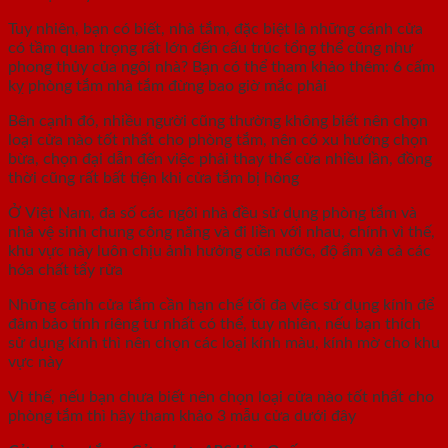
Tuy nhiên, bạn có biết, nhà tắm, đặc biệt là những cánh cửa
có tầm quan trọng rất lớn đến cấu trúc tổng thể cũng như
phong thủy của ngôi nhà? Bạn có thể tham khảo thêm: 6 cấm
kỵ phòng tắm nhà tắm đừng bao giờ mắc phải
Bên cạnh đó, nhiều người cũng thường không biết nên chọn
loại cửa nào tốt nhất cho phòng tắm, nên có xu hướng chọn
bừa, chọn đại dẫn đến việc phải thay thế cửa nhiều lần, đồng
thời cũng rất bất tiện khi cửa tắm bị hỏng
Ở Việt Nam, đa số các ngôi nhà đều sử dụng phòng tắm và
nhà vệ sinh chung công năng và đi liền với nhau, chính vì thế,
khu vực này luôn chịu ảnh hưởng của nước, độ ẩm và cả các
hóa chất tẩy rửa
Những cánh cửa tắm cần hạn chế tối đa việc sử dụng kính để
đảm bảo tính riêng tư nhất có thể, tuy nhiên, nếu bạn thích
sử dụng kính thì nên chọn các loại kính màu, kính mờ cho khu
vực này
Vì thế, nếu bạn chưa biết nên chọn loại cửa nào tốt nhất cho
phòng tắm thì hãy tham khảo 3 mẫu cửa dưới đây