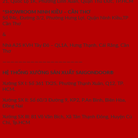
21, Quốc Lộ 1K, Phường Linh Xuân, Quận Thủ Đức, TP.HCM
*SHOWROOM NINH KIỀU – CẦN THƠ
Số 94c, Đường 3/2, Phường Hưng Lợi, Quận Ninh Kiều,TP
Cần Thơ
&
Nhà A25 KVH Tây Đô – QL1A, Hưng Thạnh, Cái Răng, Cần
Thơ
————————————————————
HỆ THỐNG XƯỞNG SẢN XUẤT SAIGONDOOR®
Xưởng SX I: Số 361 TX25, Phường Thạnh Xuân, Q12, TP.
HCM.
Xưởng SX II: Số 60/3 Đường 9, KP2, P.An Bình, Biên Hòa,
Đồng Nai
Xưởng SX III: 81 Võ Văn Bích, Xã Tân Thạnh Đông, Huyện Củ
Chi, Tp.HCM