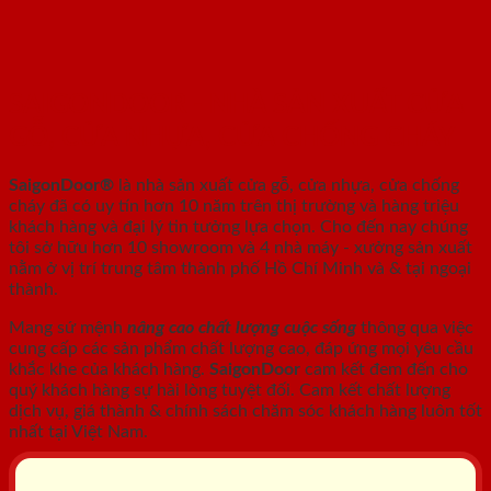
SAIGONDOOR - NHÀ SẢN XUẤT CỬA
GỖ, CỬA NHỰA, CỬA CHỐNG CHÁY
SaigonDoor®
là nhà sản xuất cửa gỗ, cửa nhựa, cửa chống
cháy
đã có uy tín hơn 10 năm trên thị trường và hàng triệu
khách hàng và đại lý tin tưởng lựa chọn. Cho đến nay chúng
tôi sở hữu hơn 10 showroom và 4 nhà máy - xưởng sản xuất
nằm ở vị trí trung tâm thành phố Hồ Chí Minh và & tại ngoại
thành.
Mang sứ mệnh
nâng cao chất lượng cuộc sống
thông qua việc
cung cấp các sản phẩm chất lượng cao, đáp ứng mọi yêu cầu
khắc khe của khách hàng.
SaigonDoor
cam kết đem đến cho
quý khách hàng sự hài lòng tuyệt đối. Cam kết chất lượng
dịch vụ, giá thành & chính sách chăm sóc khách hàng luôn tốt
nhất tại Việt Nam.