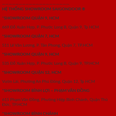
————————————————————
HỆ THỐNG SHOWROOM SAIGONDOOR ®
*
SHOWROOM QUẬN 9, HCM
669 Đỗ Xuân Hợp, P. Phước Long B, Quận 9, Tp HCM
*SHOWROOM QUẬN 7, HCM
511 Lê Văn Lương, P. Tân Phong, Quận 7, TP.HCM
*SHOWROOM QUẬN 9, HCM
535 Đỗ Xuân Hợp, P. Phước Long B, Quận 9, TP.HCM
*SHOWROOM QUẬN 12, HCM
Vườn Lài, Phường An Phú Đông, Quận 12, Tp HCM
*SHOWROOM BÌNH LỢI – PHẠM VĂN ĐỒNG
615 Phạm Văn Đồng, Phường Hiệp Bình Chánh, Quận Thủ
Đức, TP.HCM
*SHOWROOM BÌNH CHÁNH