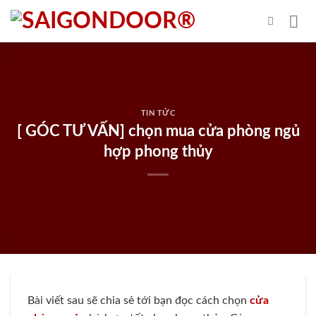
Skip
to
content
TIN TỨC
[ GÓC TƯ VẤN] chọn mua cửa phòng ngủ
hợp phong thủy
Bài viết sau sẽ chia sẻ tới bạn đọc cách chọn
cửa