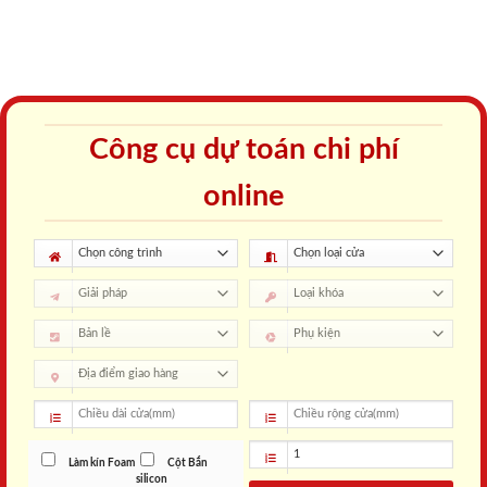
Công cụ dự toán chi phí
online
Làm kín Foam
Cột Bắn
silicon