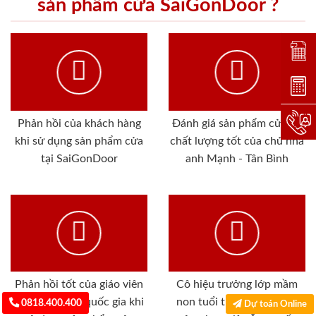
sản phẩm cửa SaiGonDoor ?
Đặt lị
Dự toá
Hotlin
Phản hồi của khách hàng
Đánh giá sản phẩm cửa gỗ
khi sử dụng sản phẩm cửa
chất lượng tốt của chủ nhà
tại SaiGonDoor
anh Mạnh - Tân Bình
Phản hồi tốt của giáo viên
Cô hiệu trưởng lớp mầm
luyện thi thpt quốc gia khi
non tuổi thơ khi sử dụng
0818.400.400
Dự toán Online