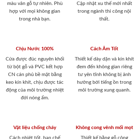
màu vân gỗ tự nhiên. Phù
Cập nhật xu thế mới nhất
hợp với mọi không gian
trong ngành thi công nội
trong nhà bạn.
thất.
Chịu Nước 100%
Cách Âm Tốt
Cửa được đúc nguyên khối
Thiết kế dày dặn và kín khít
từ bột gỗ và PVC kết hợp
đem đến không gian riêng
CN cán phủ bề mặt bằng
tư yên tĩnh không bị ảnh
keo kín khít, chịu được tác
hưởng bới tiếng ồn trong
động của môi trường nhiệt
môi trường xung quanh.
đới nóng ẩm.
Vật liệu chống cháy
Không cong vênh mối mọt
Cách nhiệt tốt, hạn chế
Thiết kế bằng gỗ công