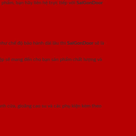
 phẩm, bạn hãy liên hệ trực tiếp với
SaiGonDoor
như chế độ bảo hành dài lâu thì
SaiGonDoor
sẽ là
hiệp sẽ mang đến cho bạn sản phẩm chất lượng và
nh cửa, gioăng cao su và các phụ kiện kèm theo