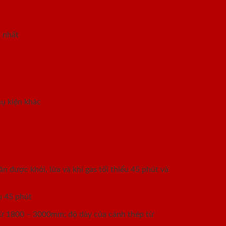
 nhất
hụ kiện khác
được khói, lửa và khí gas tối thiểu 45 phút và
u 45 phút
 từ 1800 – 3000mm; độ dày của cánh thép từ