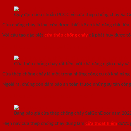
Quy định tiêu chuẩn PCCC về cửa thép chống cháy Sai
Cửa chống cháy là loại cửa được thiết kế có khả năng chịu lư
Với cấu tạo đặc biệt
cửa thép chống cháy
đã phát huy được tố
Cửa thép chống cháy có tốt không?
Cửa thép chống cháy rất bền, với khả năng ngăn cháy và 
Cửa thép chống cháy là một trong những công cụ có khả năng 
Ngoài ra, chúng còn đảm bảo an toàn trước những sự tấn công, 
Cửa thép chống cháy giá bao nhiêu?
Bảng báo giá cửa thép chống cháy SaiGonDoor năm 202
Hiện nay cửa thép chống cháy dùng làm
cửa thoát hiểm
được p