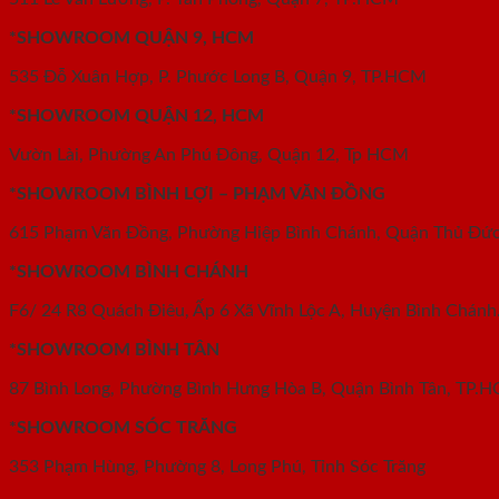
*SHOWROOM QUẬN 9, HCM
535 Đỗ Xuân Hợp, P. Phước Long B, Quận 9, TP.HCM
*SHOWROOM QUẬN 12, HCM
Vườn Lài, Phường An Phú Đông, Quận 12, Tp HCM
*SHOWROOM BÌNH LỢI – PHẠM VĂN ĐỒNG
615 Phạm Văn Đồng, Phường Hiệp Bình Chánh, Quận Thủ Đứ
*SHOWROOM BÌNH CHÁNH
F6/ 24 R8 Quách Điêu, Ấp 6 Xã Vĩnh Lộc A, Huyện Bình Chá
*SHOWROOM BÌNH TÂN
87 Bình Long, Phường Bình Hưng Hòa B, Quận Bình Tân, TP.
*SHOWROOM SÓC TRĂNG
353 Phạm Hùng, Phường 8, Long Phú, Tỉnh Sóc Trăng