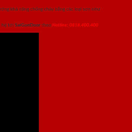
 cường khả năng chống cháy bằng các loại sơn như
 hệ tới
SaiGonDoor
theo
Hotline: 0818.400.400