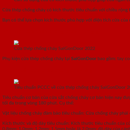
Cửa thép chống cháy có kích thước tiêu chuẩn với chiều rộn
Bạn có thể lựa chọn kích thước phù hợp với diện tích cửa củ
Phụ kiện cửa thép chống cháy những gì?
Cửa thép chống cháy SaiGonDoor 2022
Phụ kiện cửa thép chống cháy tại
SaiGonDoor
bao gồm: tay co 
Tiêu chuẩn cửa thép chống cháy là gì?
Tiêu chuẩn PCCC về cửa thép chống cháy SaiGonDoor 
Tiêu chuẩn cơ bản của cửa sắt chống cháy cơ bản hiện nay đượ
tối đa trong vòng 180 phút. Cụ thể:
Vật liệu chống cháy đảm bảo tiêu chuẩn: Cửa chống cháy phải đ
Kích thước và độ dày tiêu chuẩn: Kích thước tiêu chuẩn của 
0,8mm; 1,0mm; 1,2mm; 1,5mm hoặc là 2,0mm; độ dày của cán