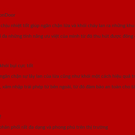
GonDoor
̉a, chịu nhiệt tốt giúp ngăn chặn lửa và khói cháy lan ra những khu
i đa những tính năng ưu việt của mình từ đó thu hút được đông
khói bụi cực tốt
ngăn chặn sự lây lan của lửa cũng như khói một cách hiệu quả t
xâm nhập trái phép từ bên ngoài, từ đó đảm bảo an toàn cho tài
2
hân phối rất đa dạng và phong phú trên thị trường