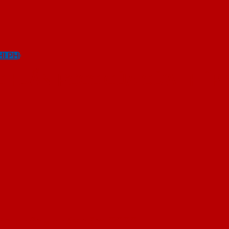
I PHÍ
 CHUẨN PCCC CỦA CỬA THÉP
hép chống cháy năm 2022