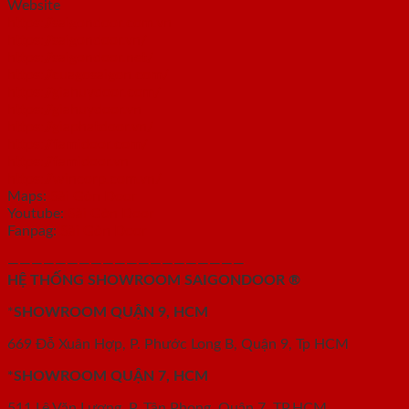
Website
https://saigondoor.com.vn
https://saigondoor.vn/
https://saigondoor.net/
https://cuagosaigon.com/
https://giahuydoor.com/
https://giahuydoor.vn
https://giaphatdoor.vn/
https://famidoor.com/
https://famidoor.vn
https://wincorp.com.vn/
Maps:
Sài Gòn Door
Youtube:
Sài Gòn Door
Fanpag:
Sài Gòn Door
————————————————————
HỆ THỐNG SHOWROOM SAIGONDOOR ®
*
SHOWROOM QUẬN 9, HCM
669 Đỗ Xuân Hợp, P. Phước Long B, Quận 9, Tp HCM
*SHOWROOM QUẬN 7, HCM
511 Lê Văn Lương, P. Tân Phong, Quận 7, TP.HCM