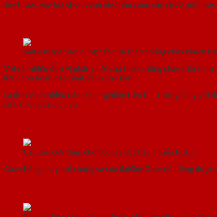
Tùy thuộc vào lựa chọn cũng như nhà cung cấp sẽ có một mức giá
Nên mua cửa thép chống cháy ở đâu?
SaiGonDoor nơi cung cấp cửa thép chống cháy khách h
Với rất nhiều đơn vị phân phối cửa thép chống cháy trên thị t
lựa chọn hoàn hảo nhất dành cho bạn
Là đơn vị có nhiều năm kinh nghiệm trên thị trường cùng với 
sự hài lòng về dịch vụ
Cấu tạo cửa thép chống cháy là gì?
Cấu tạo cửa thép chống cháy đạt tiêu chuẩn PCCC
Cửa chống cháy nói chung và của
SaiGonDoor
nói riêng được 
Kích thước cửa thép chống cháy bao nhiêu?
Cần sử dụng cửa có kích thước phù hợp giúp cửa ngăn c