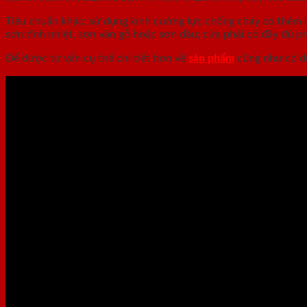
Tiêu chuẩn khác: sử dụng kính cường lực chống cháy có thêm lư
sơn tĩnh nhiệt, sơn vân gỗ hoặc sơn dầu; cửa phải có đầy đủ p
Để được tư vấn cụ thể chi tiết hơn về
sản phẩm
cũng như có đư