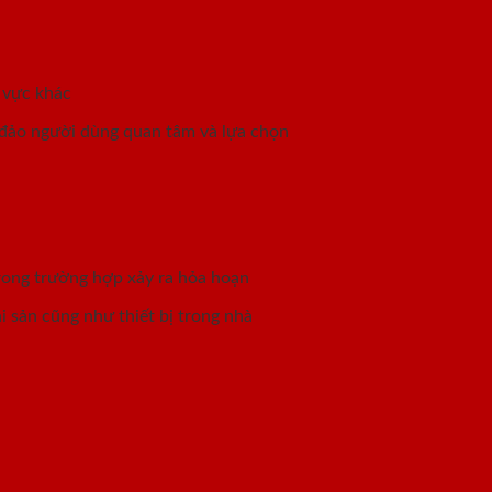
 vực khác
 đảo người dùng quan tâm và lựa chọn
rong trường hợp xảy ra hỏa hoạn
 sản cũng như thiết bị trong nhà