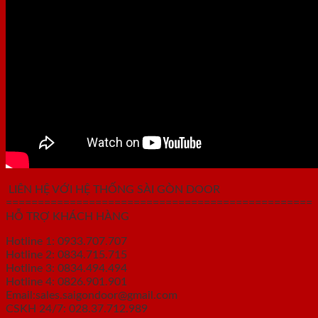
LIÊN HỆ VỚI HỆ THỐNG SÀI GÒN DOOR
================================================
HỖ TRỢ KHÁCH HÀNG
Hotline 1: 0933.707.707
Hotline 2: 0834.715.715
Hotline 3: 0834.494.494
Hotline 4: 0826.901.901
Email:sales.saigondoor@gmail.com
CSKH 24/7: 028.37.712.989