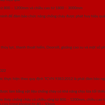
g từ 800 – 1200mm và chiều cao từ 1800 – 3000mm
a mình để đảm bảo chức năng chống cháy được phát huy hiệu quả
thủy lực, thanh thoát hiểm, Doorsill, gioăng cao su và một số p
2022
c thực hiện theo quy định TCVN 9383:2012 là phải đảm bảo ngăn 
ược làm bằng vật liệu chống cháy có khả năng chịu lửa tối thiể
cửa thép chống cháy có chiều rộng từ 800 – 1200mm, chiều cao
h cửa trong khoảng từ 40 – 50mm