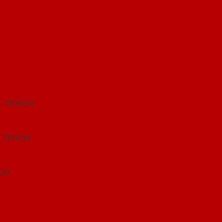
c, TP.HCM
nh. TPHCM
HCM