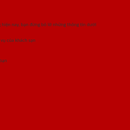
hiện nay, bạn đừng bỏ lỡ những thông tin dưới
 vụ của khách sạn
 bạn