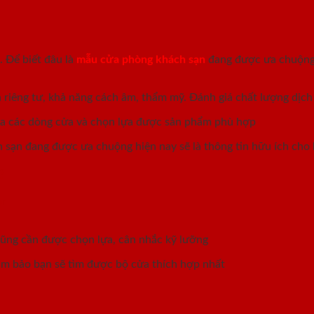
 Để biết đâu là
mẫu cửa phòng khách sạn
đang được ưa chuộng 
 riêng tư, khả năng cách âm, thẩm mỹ. Đánh giá chất lượng dịch
của các dòng cửa và chọn lựa được sản phẩm phù hợp
sạn đang được ưa chuộng hiện nay sẽ là thông tin hữu ích cho
?
 cũng cần được chọn lựa, cân nhắc kỹ lưỡng
ảm bảo bạn sẽ tìm được bộ cửa thích hợp nhất