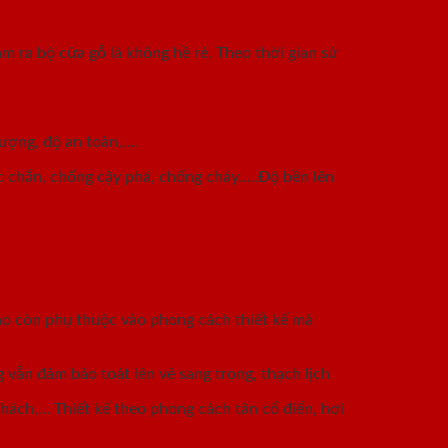
àm ra bộ cửa gỗ là không hề rẻ. Theo thời gian sử
ượng, độ an toàn,….
c chắn, chống cậy phá, chống cháy…..Độ bền lên
nào còn phụ thuộc vào phong cách thiết kế mà
 vẫn đảm bảo toát lên vẻ sang trọng, thạch lịch
khách,… Thiết kế theo phong cách tân cổ điển, hơi