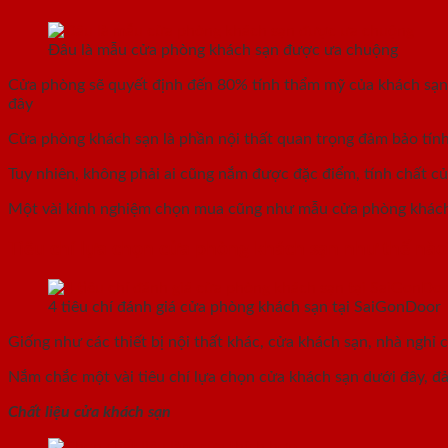
Đâu là mẫu cửa phòng khách sạn được ưa chuộng
Cửa phòng sẽ quyết định đến 80% tính thẩm mỹ của khách sạn.
đây
Cửa phòng khách sạn là phần nội thất quan trọng đảm bảo tính
Tuy nhiên, không phải ai cũng nắm được đặc điểm, tính chất 
Một vài kinh nghiệm chọn mua cũng như mẫu cửa phòng khách 
Tiêu chí lựa chọn cửa phòng khách sạn như thế nào
4 tiêu chí đánh giá cửa phòng khách sạn tại SaiGonDoor
Giống như các thiết bị nội thất khác, cửa khách sạn, nhà nghỉ
Nắm chắc một vài tiêu chí lựa chọn cửa khách sạn dưới đây, đ
Chất liệu cửa khách sạn