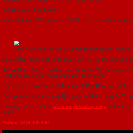
Cửa chính mặt tiền 4 cánh
Mang nhiều ưu điểm trong thiết kế lẫn chất lượng. Mẫu mã cửa
Đơn vị sản xuất và thi công cửa phòng khách sạn, 
Đơn vị thi công lắp đặt cửa phòng khách sạn tốt nhất tại
SaiGonDoor
được biết tới là đơn vị sản xuất và thi công cửa 
SaiGonDoor
từng là chủ thầu thiết kế và lắp đặt của nhiều cô
chất lượng sản phẩm cũng như năng lực thi công
Các mẫu mã cửa phòng khách sạn tại
SaiGonDoor
cực kỳ đa dạ
Đội ngũ tư vấn giàu kinh nghiệm, phục vụ khách hàng 24/7, man
Trên đây là một vài mẫu
cửa phòng khách sạn đẹp
chất lượng 
nhất!
Hotline: 0818.400.400