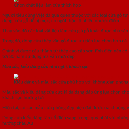
Chọn chất liệu làm cửa thích hợp
Người tiêu dùng Việt đã quá quen thuộc với các loại cửa gỗ tự n
dụng, cửa gỗ dễ bị mục, co ngót, bộc lộ nhiều nhược điểm
Thay vào đó các loại vật liệu làm cửa giả gỗ khác được nhà sả
Trong đó, dòng cửa thép vân gỗ được ưu tiên lựa chọn hơn cả.
Chính vì được cấu thành từ thép cao cấp sơn tĩnh điện nên có
tới 30 năm sử dụng mà vẫn mới đẹp
Màu sắc, kiểu dáng cửa nhà nghỉ, khách sạn
Kiểu dáng và màu sắc cửa phù hợp với không gian phong c
Màu sắc và kiểu dáng cửa cực kì đa dạng đáp ứng lựa chọn cho
khách sạn hướng tới
Hiện tại, có các mẫu cửa phòng đẹp hiện đại được ưa chuộng vớ
Dòng cửa kiểu dáng tân cổ điển sang trọng, quý phái với những
hướng châu Âu