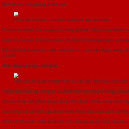
Kích thước cửa phòng khách sạn
Chọn kích thước cửa phòng khách sạn phù hợp
Đa số các dòng cửa ra vào cho từng phòng riêng trong khách s
Loại cửa 1 cánh sẽ là phù hợp cho hầu hết phòng khách sạn min
Đối với khách sạn lớn, villa, nhà khách….cao cấp, hạng sang, 
1 cánh
Khả năng cách âm, chống ồn
Một yếu tố quan trọng khác là cửa cần đảm bảo cách âm 
Nhằm đảm bảo sự riêng tư và thoải mái cho khách hàng, cửa p
Và cửa thép vân gỗ là dòng sản phẩm được nhiều công trình lắ
Cửa thép vân gỗ hiện đại được bơm Foam đặc vào cánh và khung
Đem tới độ chắc chắn hơn cho cửa, không ọp ẹp, khả năng cá