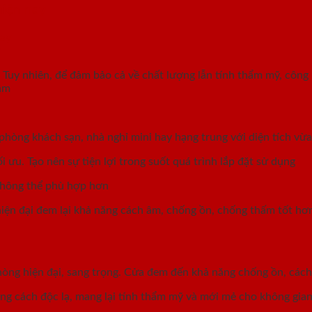
hiện nay
Tuy nhiên, để đảm bảo cả về chất lượng lẫn tính thẩm mỹ, công
âm
hòng khách sạn, nhà nghỉ mini hay hạng trung với diện tích vừ
ưu. Tạo nên sự tiện lợi trong suốt quá trình lắp đặt sử dụng
 không thể phù hợp hơn
iện đại đem lại khả năng cách âm, chống ồn, chống thấm tốt hơn
òng hiện đại, sang trọng. Cửa đem đến khả năng chống ồn, cách
ong cách độc lạ, mang lại tính thẩm mỹ và mới mẻ cho không gia