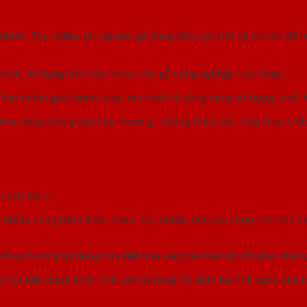
hiên. Tuy nhiên, tài nguyên gỗ đang dần cạn kiệt và chi phí để l
n xuất sử dụng như cửa nhựa, cửa gỗ công nghiệp, cửa thép,…
 Sản phẩm giúp hoàn thiện mọi mặt về công năng sử dụng, chất l
 khả năng chống oxy hóa, hoen gỉ. chống thấm tốt. Cửa thép chắ
ách bài trí
 nhiều công trình khác nhau. Tuy nhiên, nên lựa chọn như thế 
i xu hướng sử dụng họa tiết hoa văn trên bề mặt tối giản nhưng
 họa tiết chạm khắc tinh xảo thường lắp đặt cho nhà nghỉ, nhà 