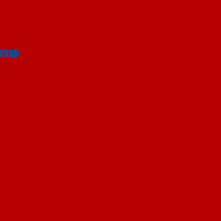
I PHÍ
IÚP ĐÁNH GIÁ CHỌN MẪU C
ỘNG
được ưa chuộng