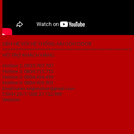
LIÊN HỆ VỚI HỆ THỐNG SÀI GÒN DOOR
================================================
HỖ TRỢ KHÁCH HÀNG
Hotline 1: 0933.707.707
Hotline 2: 0834.715.715
Hotline 3: 0834.494.494
Hotline 4: 0826.901.901
Email:sales.saigondoor@gmail.com
CSKH 24/7: 028.37.712.989
Website
https://saigondoor.com.vn
https://saigondoor.vn/
https://saigondoor.net/
https://cuagosaigon.com/
https://giahuydoor.com/