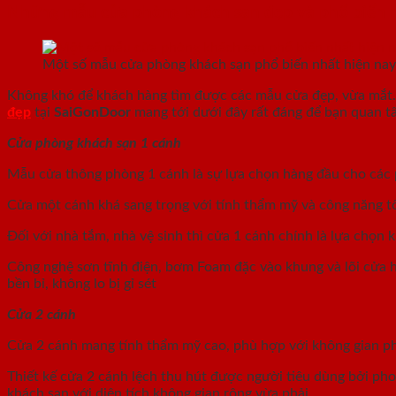
Những mẫu cửa phòng khách sạn đẹp và phổ biến 
Một số mẫu cửa phòng khách sạn phổ biến nhất hiện nay
Không khó để khách hàng tìm được các mẫu cửa đẹp, vừa mắt. 
đẹp
tại
SaiGonDoor
mang tới dưới đây rất đáng để bạn quan t
Cửa phòng khách sạn 1 cánh
Mẫu cửa thông phòng 1 cánh là sự lựa chọn hàng đầu cho các p
Cửa một cánh khá sang trọng với tính thẩm mỹ và công năng tối 
Đối với nhà tắm, nhà vệ sinh thì cửa 1 cánh chính là lựa chọn
Công nghệ sơn tĩnh điện, bơm Foam đặc vào khung và lõi cửa h
bền bỉ, không lo bị gỉ sét
Cửa 2 cánh
Cửa 2 cánh mang tính thẩm mỹ cao, phù hợp với không gian ph
Thiết kế cửa 2 cánh lệch thu hút được người tiêu dùng bởi ph
khách sạn với diện tích không gian rộng vừa phải