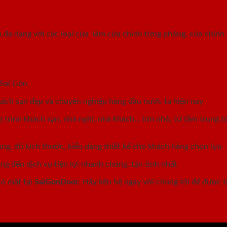
 đa dạng với các loại cửa làm cửa chính từng phòng, cửa chính 
nhà nghỉ, nhà khách chuyên nghiệp
 Sài Gòn
khách sạn đẹp và chuyên nghiệp hàng đầu nước ta hiện nay
ng trình khách sạn, nhà nghỉ, nhà khách… lớn nhỏ, từ tầm trung 
ng, đủ kích thước, kiểu dáng thiết kế cho khách hàng chọn lựa
g đến dịch vụ tiện lợi nhanh chóng, tận tình nhất
có mặt tại
SaiGonDoor
. Hãy liên hệ ngay với chúng tôi để được 