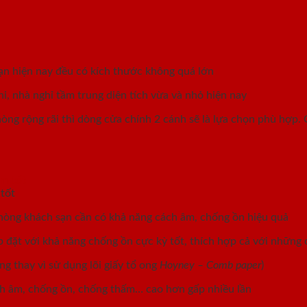
ạn hiện nay đều có kích thước không quá lớn
i, nhà nghỉ tầm trung diện tích vừa và nhỏ hiện nay
phòng rộng rãi thì dòng cửa chính 2 cánh sẽ là lựa chọn phù hợ
tốt
hòng khách sạn cần có khả năng cách âm, chống ồn hiệu quả
p đặt với khả năng chống ồn cực kỳ tốt, thích hợp cả với nhữn
 thay vì sử dụng lõi giấy tổ ong
Hoyney – Comb paper
)
ch âm, chống ồn, chống thấm… cao hơn gấp nhiều lần