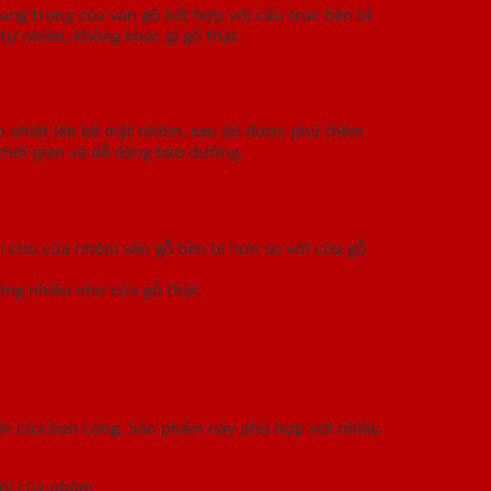
ang trọng của vân gỗ kết hợp với cấu trúc bền bỉ
tự nhiên, không khác gì gỗ thật.
p nhiệt lên bề mặt nhôm, sau đó được phủ thêm
thời gian và dễ dàng bảo dưỡng.
àm cho cửa nhôm vân gỗ bền bỉ hơn so với cửa gỗ
ỡng nhiều như cửa gỗ thật.
đến cửa ban công. Sản phẩm này phù hợp với nhiều
rội của nhôm.