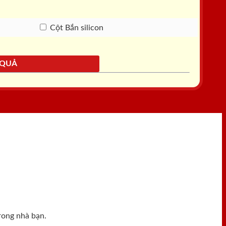
Cột Bắn silicon
 QUẢ
rong nhà bạn.