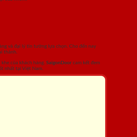
àng và đại lý tin tưởng lựa chọn. Cho đến nay
i thành.
c khe của khách hàng.
SaigonDoor
cam kết đem
t nhất tại Việt Nam.