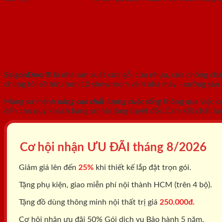
SAIGONDOOR - NHÀ SẢN XUẤT CỬA 
SaigonDoor®
là nhà sản xuất cửa gỗ, cửa nhựa, cửa chống ch
chúng tôi sở hữu hơn 10 showroom và 4 nhà máy - xưởng sản xu
Mang sứ mệnh
nâng cao chất lượng cuộc sống
thông qua việc c
đến cho quý khách hàng sự hài lòng tuyệt đối. Cam kết chất lư
Cơ hội nhận ƯU ĐÃI tháng
8/2026
Giảm giá lên đến
25%
khi thiết kế lắp đặt trọn gói.
Tặng phụ kiện, giao miễn phí nội thành HCM (trên 4 bộ).
Tặng đồ dùng thông minh nội thất trị giá
250.000đ.
Cơ hội nhận ưu đãi 50% Gói dịch vụ Bảo hành 5 năm.