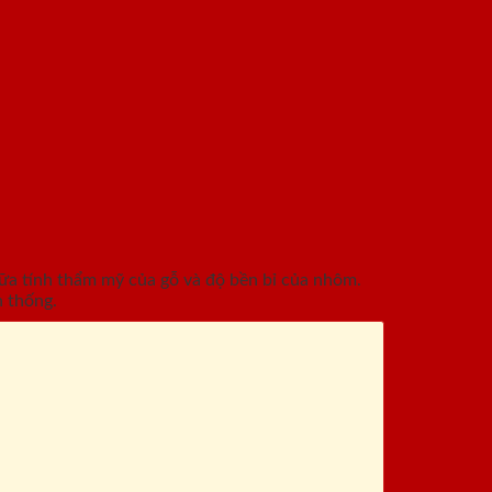
ữa tính thẩm mỹ của gỗ và độ bền bỉ của nhôm.
 thống.