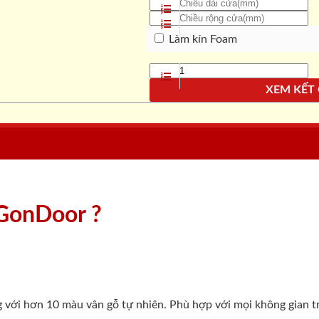
Làm kín Foam
XEM KẾT
aiGonDoor ?
g với hơn 10 màu vân gỗ tự nhiên. Phù hợp với mọi không gian t