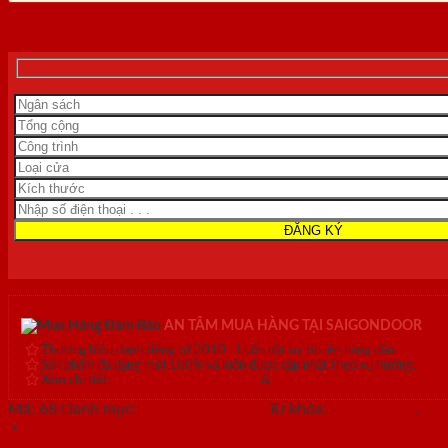
0818.400.400
AN TÂM MUA HÀNG TẠI SAIGONDOOR
Thương hiệu danh tiếng từ 2010 - Luôn đặt uy tín lên hàng đầu.
Sản phẩm đa dạng mới 100% và luôn được cập nhật theo xu hướng.
Xem chi tiết:
Hệ thống 20+ Showroom
&
30+ nhân viên tư vấn >
Mã:
68
Danh mục:
Cửa nhôm vân gỗ
Từ khóa:
cửa hiện đại
,
cửa
Mô tả