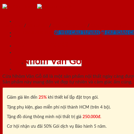
Skip
to
content
SaiGonDoor®
Trang chủ
/
Sản phẩm
/
Cửa chống cháy
/
Cửa nhôm vân gỗ
0818.400.400
YÊU CẦU TƯ VẤN
DỰ TOÁN CH
SaiGonDoor®
Cửa Nhôm Vân Gỗ 68
Tìm
kiếm:
Cửa Nhôm Vân Gỗ 68 là một sản phẩm nội thất ngày càng được ư
Sản phẩm này mang đến vẻ đẹp tự nhiên và cảm giác ấm cúng,
Giảm giá lên đến
25%
khi thiết kế lắp đặt trọn gói.
Tặng phụ kiện, giao miễn phí nội thành HCM (trên 4 bộ).
Tặng đồ dùng thông minh nội thất trị giá
250.000đ.
Cơ hội nhận ưu đãi 50% Gói dịch vụ Bảo hành 5 năm.