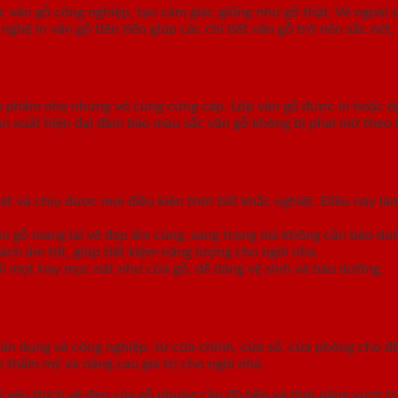
vân gỗ công nghiệp, tạo cảm giác giống như gỗ thật. Vẻ ngoài s
 in vân gỗ tiên tiến giúp các chi tiết vân gỗ trở nên sắc nét, 
 phẩm nhẹ nhưng vô cùng cứng cáp. Lớp vân gỗ được in hoặc é
n xuất hiện đại đảm bảo màu sắc vân gỗ không bị phai mờ theo 
t và chịu được mọi điều kiện thời tiết khắc nghiệt. Điều này l
vân gỗ mang lại vẻ đẹp ấm cúng, sang trọng mà không cần bảo dư
ách âm tốt, giúp tiết kiệm năng lượng cho ngôi nhà.
i mọt hay mục nát như cửa gỗ, dễ dàng vệ sinh và bảo dưỡng.
dân dụng và công nghiệp, từ cửa chính, cửa sổ, cửa phòng cho 
n thẩm mỹ và nâng cao giá trị cho ngôi nhà.
 yêu thích vẻ đẹp của gỗ nhưng cần độ bền và tính năng vượt t