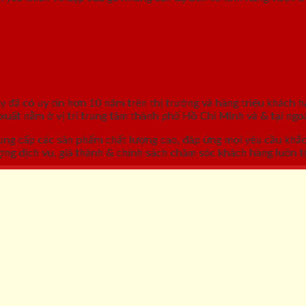
GỖ, CỬA NHỰA, CỬA CHỐNG CHÁY
áy
đã có uy tín hơn 10 năm trên thị trường và hàng triệu khách h
ất nằm ở vị trí trung tâm thành phố Hồ Chí Minh và & tại ngoạ
ung cấp các sản phẩm chất lượng cao, đáp ứng mọi yêu cầu khắ
ợng dịch vụ, giá thành & chính sách chăm sóc khách hàng luôn tố