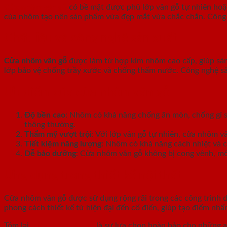
Cửa nhôm vân gỗ
có bề mặt được phủ lớp vân gỗ tự nhiên hoặc 
của nhôm tạo nên sản phẩm vừa đẹp mắt vừa chắc chắn. Công nghệ
Chất liệu và công nghệ sản xuất
Cửa nhôm vân gỗ
được làm từ hợp kim nhôm cao cấp, giúp sản
lớp bảo vệ chống trầy xước và chống thấm nước. Công nghệ sả
Ưu điểm của cửa nhôm vân gỗ
Độ bền cao
: Nhôm có khả năng chống ăn mòn, chống gỉ sé
thông thường.
Thẩm mỹ vượt trội
: Với lớp vân gỗ tự nhiên, cửa nhôm 
Tiết kiệm năng lượng
: Nhôm có khả năng cách nhiệt và c
Dễ bảo dưỡng
: Cửa nhôm vân gỗ không bị cong vênh, mố
Ứng dụng trong thiết kế nội thất
Cửa nhôm vân gỗ được sử dụng rộng rãi trong các công trình 
phong cách thiết kế từ hiện đại đến cổ điển, giúp tạo điểm nhấ
Tóm lại,
cửa nhôm vân gỗ
là sự lựa chọn hoàn hảo cho những ai