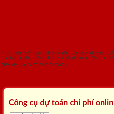
"Khi bán một sản phẩm chất lượng với vật liệ
là tốt nhất, bền nhất và phải mang đến sự hà
Trần Văn Lãm
/
CEO SAIGONDOOR
Công cụ dự toán chi phí onli