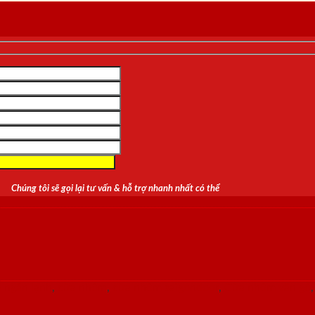
Chúng tôi sẽ gọi lại tư vấn & hỗ trợ nhanh nhất có thể
 ngăn lạnh
,
cửa nhôm
,
cửa nhôm saigondoor
,
Cửa nhôm vân gỗ