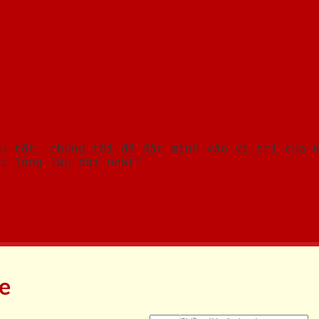
u tốt, chúng tôi đã đặt mình vào vị trí của 
i lòng lâu dài nhất"
ne