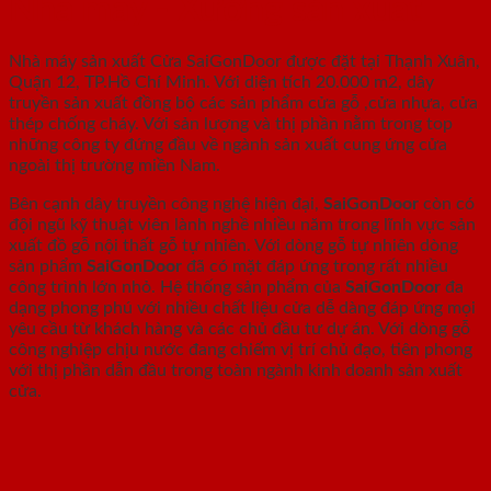
Nhà máy - Xưởng sản xuất
Nhà máy sản xuất Cửa SaiGonDoor được đặt tại Thạnh Xuân,
Quận 12, TP.Hồ Chí Minh. Với diện tích 20.000 m2, dây
truyền sản xuất đồng bộ các sản phẩm cửa gỗ ,cửa nhựa, cửa
thép chống cháy. Với sản lượng và thị phần nằm trong top
những công ty đứng đầu về ngành sản xuất cung ứng cửa
ngoài thị trường miền Nam.
Bên cạnh dây truyền công nghệ hiện đại,
SaiGonDoor
còn có
đội ngũ kỹ thuật viên lành nghề nhiều năm trong lĩnh vực sản
xuất đồ gỗ nội thất gỗ tự nhiên. Với dòng gỗ tự nhiên dòng
sản phẩm
SaiGonDoor
đã có mặt đáp ứng trong rất nhiều
công trình lớn nhỏ. Hệ thống sản phẩm của
SaiGonDoor
đa
dạng phong phú với nhiều chất liệu cửa dễ dàng đáp ứng mọi
yêu cầu từ khách hàng và các chủ đầu tư dự án. Với dòng gỗ
công nghiệp chịu nước đang chiếm vị trí chủ đạo, tiên phong
với thị phần dẫn đầu trong toàn ngành kinh doanh sản xuất
cửa.