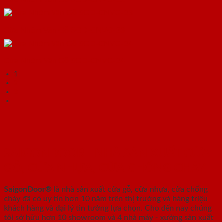
Cửa Nhôm Vân Gỗ SGD-CNVG-33
Cửa Nhôm Vân Gỗ SGD-CNVG-34
1
2
3
SAIGONDOOR - NHÀ SẢN XUẤT CỬA
GỖ, CỬA NHỰA, CỬA CHỐNG CHÁY
SaigonDoor®
là nhà sản xuất cửa gỗ, cửa nhựa, cửa chống
cháy
đã có uy tín hơn 10 năm trên thị trường và hàng triệu
khách hàng và đại lý tin tưởng lựa chọn. Cho đến nay chúng
tôi sở hữu hơn 10 showroom và 4 nhà máy - xưởng sản xuất