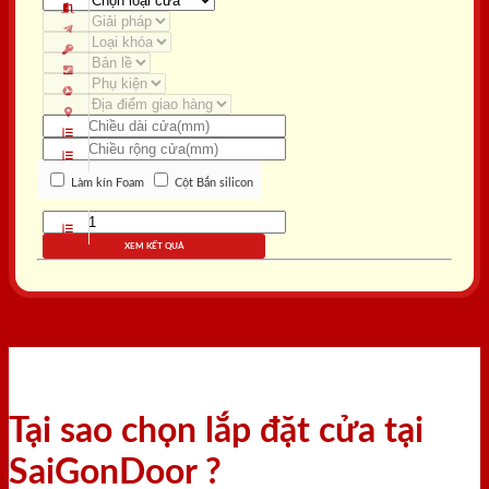
Làm kín Foam
Cột Bắn silicon
XEM KẾT QUẢ
Tại sao chọn lắp đặt cửa tại
SaiGonDoor ?