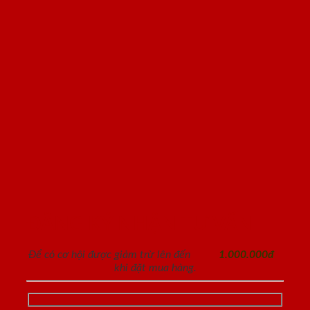
ĐĂNG KÝ NHẬN TƯ VẤN
Để có cơ hội được giảm trừ lên đến
1.000.000đ
khi đặt mua hàng.