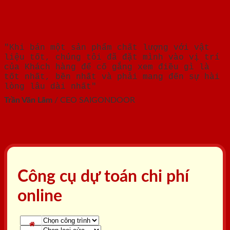
"Khi bán một sản phẩm chất lượng với vật
liệu tốt, chúng tôi đã đặt mình vào vị trí
của Khách hàng để cố gắng xem điều gì là
tốt nhất, bền nhất và phải mang đến sự hài
lòng lâu dài nhất"
Trần Văn Lãm
/
CEO SAIGONDOOR
Công cụ dự toán chi phí
online