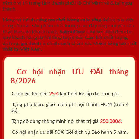
nằm ở vị trí trung tâm thành phố Hồ Chí Minh và & tại ngoại
thành.
Mang sứ mệnh
nâng cao chất lượng cuộc sống
thông qua việc
cung cấp các sản phẩm chất lượng cao, đáp ứng mọi yêu cầu
khắc khe của khách hàng.
SaigonDoor
cam kết đem đến cho
quý khách hàng sự hài lòng tuyệt đối. Cam kết chất lượng
dịch vụ, giá thành & chính sách chăm sóc khách hàng luôn tốt
nhất tại Việt Nam.
Cơ hội nhận ƯU ĐÃI tháng
8/2026
Giảm giá lên đến
25%
khi thiết kế lắp đặt trọn gói.
Tặng phụ kiện, giao miễn phí nội thành HCM (trên 4
bộ).
Tặng đồ dùng thông minh nội thất trị giá
250.000đ.
Cơ hội nhận ưu đãi 50% Gói dịch vụ Bảo hành 5 năm.