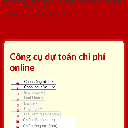
tốt nhất, bền nhất và phải mang đến sự hài
lòng lâu dài nhất"
Trần Văn Lãm
/
CEO SAIGONDOOR
Công cụ dự toán chi phí
online