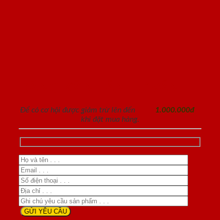
ĐĂNG KÝ NHẬN TƯ VẤN
Để có cơ hội được giảm trừ lên đến
1.000.000đ
khi đặt mua hàng.