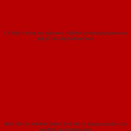
Cô hiệu trưởng lớp mầm non tuổi thơ khi sử dụng cửa nhựa
giả gỗ cao cấp SaiGonDoor
Phản hồi của anh thợ Tattoo Top5 khi sử dụng sản phẩm cửa,
nội thất của SaiGonDoor