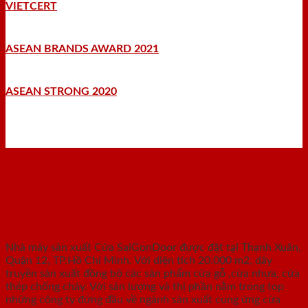
VIETCERT
ASEAN BRANDS AWARD 2021
ASEAN STRONG 2020
Nhà máy - Xưởng sản xuất
Nhà máy sản xuất Cửa SaiGonDoor được đặt tại Thạnh Xuân,
Quận 12, TP.Hồ Chí Minh. Với diện tích 20.000 m2, dây
truyền sản xuất đồng bộ các sản phẩm cửa gỗ ,cửa nhựa, cửa
thép chống cháy. Với sản lượng và thị phần nằm trong top
những công ty đứng đầu về ngành sản xuất cung ứng cửa