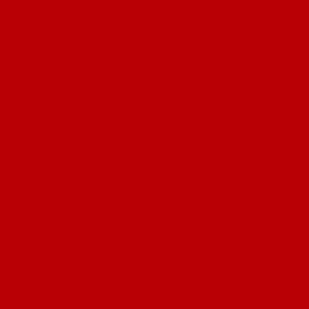
Khách hàng nói gì khi sử dụng
sản phẩm cửa SaiGonDoor ?