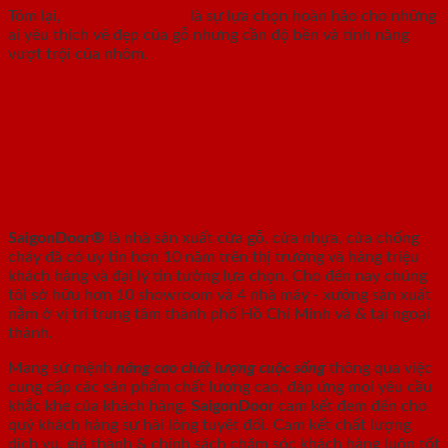
Tóm lại,
cửa nhôm vân gỗ
là sự lựa chọn hoàn hảo cho những
ai yêu thích vẻ đẹp của gỗ nhưng cần độ bền và tính năng
vượt trội của nhôm.
SAIGONDOOR - NHÀ SẢN XUẤT CỬA
GỖ, CỬA NHỰA, CỬA CHỐNG CHÁY
SaigonDoor®
là nhà sản xuất cửa gỗ, cửa nhựa, cửa chống
cháy
đã có uy tín hơn 10 năm trên thị trường và hàng triệu
khách hàng và đại lý tin tưởng lựa chọn. Cho đến nay chúng
tôi sở hữu hơn 10 showroom và 4 nhà máy - xưởng sản xuất
nằm ở vị trí trung tâm thành phố Hồ Chí Minh và & tại ngoại
thành.
Mang sứ mệnh
nâng cao chất lượng cuộc sống
thông qua việc
cung cấp các sản phẩm chất lượng cao, đáp ứng mọi yêu cầu
khắc khe của khách hàng.
SaigonDoor
cam kết đem đến cho
quý khách hàng sự hài lòng tuyệt đối. Cam kết chất lượng
dịch vụ, giá thành & chính sách chăm sóc khách hàng luôn tốt