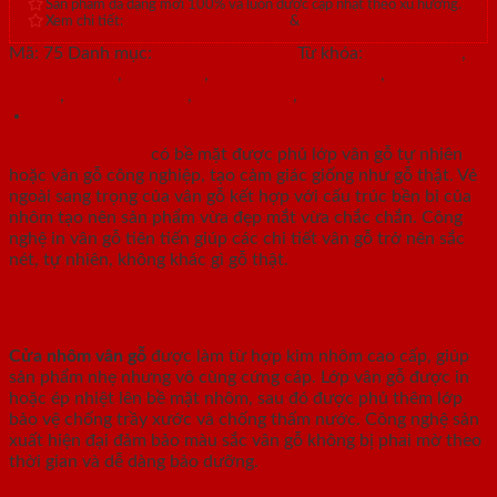
Sản phẩm đa dạng mới 100% và luôn được cập nhật theo xu hướng.
Xem chi tiết:
Hệ thống 20+ Showroom
&
30+ nhân viên tư vấn >
Mã:
75
Danh mục:
Cửa nhôm vân gỗ
Từ khóa:
cửa hiện đại
,
cửa ngăn lạnh
,
cửa nhôm
,
cửa nhôm saigondoor
,
Cửa nhôm
vân gỗ
,
cửa saigondoor
,
cửa trang trí
,
cửa vân gỗ
Mô tả
Cửa nhôm vân gỗ
có bề mặt được phủ lớp vân gỗ tự nhiên
hoặc vân gỗ công nghiệp, tạo cảm giác giống như gỗ thật. Vẻ
ngoài sang trọng của vân gỗ kết hợp với cấu trúc bền bỉ của
nhôm tạo nên sản phẩm vừa đẹp mắt vừa chắc chắn. Công
nghệ in vân gỗ tiên tiến giúp các chi tiết vân gỗ trở nên sắc
nét, tự nhiên, không khác gì gỗ thật.
Chất liệu và công nghệ sản xuất
Cửa nhôm vân gỗ
được làm từ hợp kim nhôm cao cấp, giúp
sản phẩm nhẹ nhưng vô cùng cứng cáp. Lớp vân gỗ được in
hoặc ép nhiệt lên bề mặt nhôm, sau đó được phủ thêm lớp
bảo vệ chống trầy xước và chống thấm nước. Công nghệ sản
xuất hiện đại đảm bảo màu sắc vân gỗ không bị phai mờ theo
thời gian và dễ dàng bảo dưỡng.