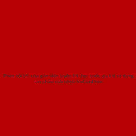
Phản hồi tốt của giáo viên luyện thi thpt quốc gia khi sử dụng
sản phẩm cửa nhựa SaiGonDoor