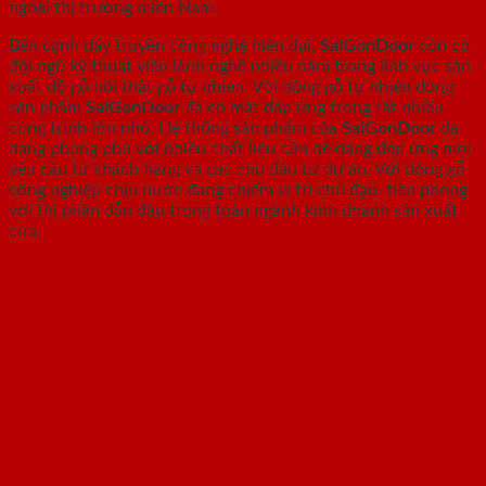
ngoài thị trường miền Nam.
Bên cạnh dây truyền công nghệ hiện đại,
SaiGonDoor
còn có
đội ngũ kỹ thuật viên lành nghề nhiều năm trong lĩnh vực sản
xuất đồ gỗ nội thất gỗ tự nhiên. Với dòng gỗ tự nhiên dòng
sản phẩm
SaiGonDoor
đã có mặt đáp ứng trong rất nhiều
công trình lớn nhỏ. Hệ thống sản phẩm của
SaiGonDoor
đa
dạng phong phú với nhiều chất liệu cửa dễ dàng đáp ứng mọi
yêu cầu từ khách hàng và các chủ đầu tư dự án. Với dòng gỗ
công nghiệp chịu nước đang chiếm vị trí chủ đạo, tiên phong
với thị phần dẫn đầu trong toàn ngành kinh doanh sản xuất
cửa.