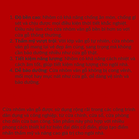
Ưu điểm của cửa nhôm vân gỗ
Độ bền cao
: Nhôm có khả năng chống ăn mòn, chống gỉ
sét và chịu được mọi điều kiện thời tiết khắc nghiệt.
Điều này làm cho cửa nhôm vân gỗ bền bỉ hơn so với
cửa gỗ thông thường.
Thẩm mỹ vượt trội
: Với lớp vân gỗ tự nhiên, cửa nhôm
vân gỗ mang lại vẻ đẹp ấm cúng, sang trọng mà không
cần bảo dưỡng nhiều như cửa gỗ thật.
Tiết kiệm năng lượng
: Nhôm có khả năng cách nhiệt và
cách âm tốt, giúp tiết kiệm năng lượng cho ngôi nhà.
Dễ bảo dưỡng
: Cửa nhôm vân gỗ không bị cong vênh,
mối mọt hay mục nát như cửa gỗ, dễ dàng vệ sinh và
bảo dưỡng.
Ứng dụng trong thiết kế nội thất
Cửa nhôm vân gỗ được sử dụng rộng rãi trong các công trình
dân dụng và công nghiệp, từ cửa chính, cửa sổ, cửa phòng
cho đến cửa ban công. Sản phẩm này phù hợp với nhiều
phong cách thiết kế từ hiện đại đến cổ điển, giúp tạo điểm
nhấn thẩm mỹ và nâng cao giá trị cho ngôi nhà.