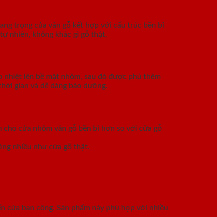
ang trọng của vân gỗ kết hợp với cấu trúc bền bỉ
tự nhiên, không khác gì gỗ thật.
p nhiệt lên bề mặt nhôm, sau đó được phủ thêm
thời gian và dễ dàng bảo dưỡng.
àm cho cửa nhôm vân gỗ bền bỉ hơn so với cửa gỗ
ỡng nhiều như cửa gỗ thật.
đến cửa ban công. Sản phẩm này phù hợp với nhiều