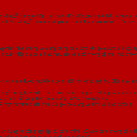
vân gỗ công nghiệp, tạo cảm giác giống như gỗ thật. Vẻ ngoài s
 in vân gỗ tiên tiến giúp các chi tiết vân gỗ trở nên sắc nét, 
 phẩm nhẹ nhưng vô cùng cứng cáp. Lớp vân gỗ được in hoặc é
n xuất hiện đại đảm bảo màu sắc vân gỗ không bị phai mờ theo 
t và chịu được mọi điều kiện thời tiết khắc nghiệt. Điều này l
vân gỗ mang lại vẻ đẹp ấm cúng, sang trọng mà không cần bảo dư
ách âm tốt, giúp tiết kiệm năng lượng cho ngôi nhà.
i mọt hay mục nát như cửa gỗ, dễ dàng vệ sinh và bảo dưỡng.
dân dụng và công nghiệp, từ cửa chính, cửa sổ, cửa phòng cho 
n thẩm mỹ và nâng cao giá trị cho ngôi nhà.