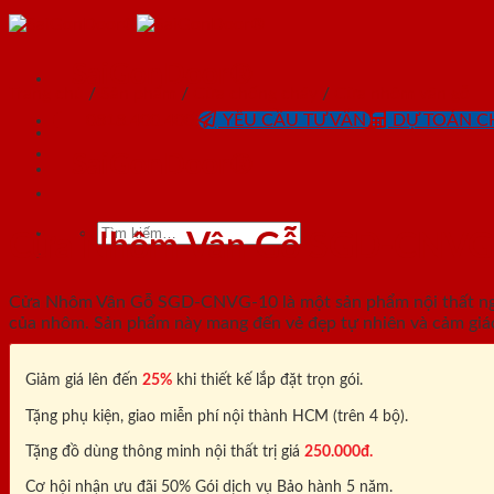
Skip
to
content
SaiGonDoor®
Trang chủ
/
Sản phẩm
/
Cửa chống cháy
/
Cửa nhôm vân gỗ
0818.400.400
YÊU CẦU TƯ VẤN
DỰ TOÁN CH
SaiGonDoor®
Tìm
Cửa Nhôm Vân Gỗ SGD-CNVG
kiếm:
Cửa Nhôm Vân Gỗ SGD-CNVG-10 là một sản phẩm nội thất ngày 
của nhôm. Sản phẩm này mang đến vẻ đẹp tự nhiên và cảm giá
Giảm giá lên đến
25%
khi thiết kế lắp đặt trọn gói.
Tặng phụ kiện, giao miễn phí nội thành HCM (trên 4 bộ).
Tặng đồ dùng thông minh nội thất trị giá
250.000đ.
Cơ hội nhận ưu đãi 50% Gói dịch vụ Bảo hành 5 năm.