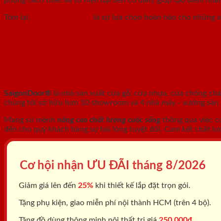
Tóm lại,
cửa nhôm vân gỗ
là sự lựa chọn hoàn hảo cho những ai
SAIGONDOOR - NHÀ SẢN XUẤT CỬA 
SaigonDoor®
là nhà sản xuất cửa gỗ, cửa nhựa, cửa chống ch
chúng tôi sở hữu hơn 10 showroom và 4 nhà máy - xưởng sản xu
Mang sứ mệnh
nâng cao chất lượng cuộc sống
thông qua việc c
đến cho quý khách hàng sự hài lòng tuyệt đối. Cam kết chất lư
Cơ hội nhận ƯU ĐÃI tháng
8/2026
Giảm giá lên đến
25%
khi thiết kế lắp đặt trọn gói.
Tặng phụ kiện, giao miễn phí nội thành HCM (trên 4 bộ).
Tặng đồ dùng thông minh nội thất trị giá
250.000đ.