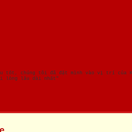
u tốt, chúng tôi đã đặt mình vào vị trí của 
i lòng lâu dài nhất"
ne