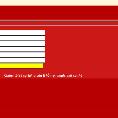
Chúng tôi sẽ gọi lại tư vấn & hỗ trợ nhanh nhất có thể
 hiện đại
,
cửa ngăn lạnh
,
cửa nhôm
,
cửa nhôm saigondoor
,
Cửa 