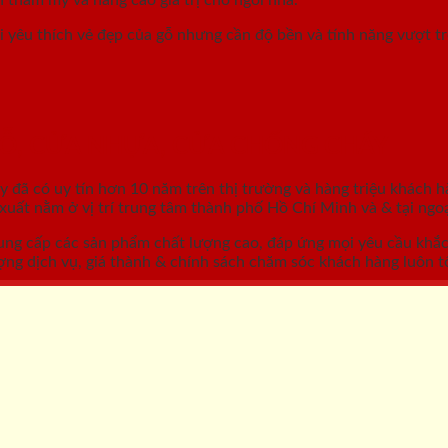
 yêu thích vẻ đẹp của gỗ nhưng cần độ bền và tính năng vượt t
GỖ, CỬA NHỰA, CỬA CHỐNG CHÁY
áy
đã có uy tín hơn 10 năm trên thị trường và hàng triệu khách h
ất nằm ở vị trí trung tâm thành phố Hồ Chí Minh và & tại ngoạ
ung cấp các sản phẩm chất lượng cao, đáp ứng mọi yêu cầu khắ
ợng dịch vụ, giá thành & chính sách chăm sóc khách hàng luôn tố