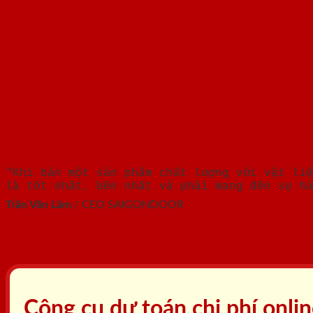
"Khi bán một sản phẩm chất lượng với vật liệ
là tốt nhất, bền nhất và phải mang đến sự hà
Trần Văn Lãm
/
CEO SAIGONDOOR
Công cụ dự toán chi phí onli