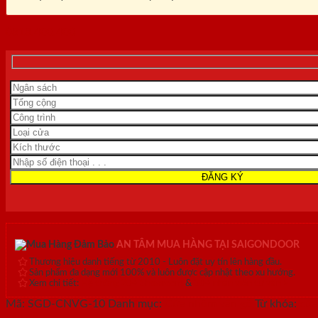
0818.400.400
AN TÂM MUA HÀNG TẠI SAIGONDOOR
Thương hiệu danh tiếng từ 2010 - Luôn đặt uy tín lên hàng đầu.
Sản phẩm đa dạng mới 100% và luôn được cập nhật theo xu hướng.
Xem chi tiết:
Hệ thống 20+ Showroom
&
30+ nhân viên tư vấn >
Mã:
SGD-CNVG-10
Danh mục:
Cửa nhôm vân gỗ
Từ khóa:
cửa
vân gỗ