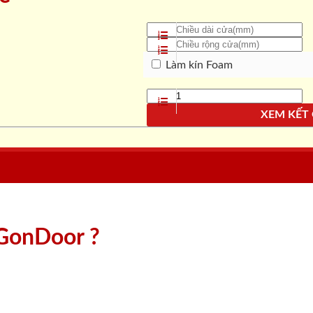
Làm kín Foam
XEM KẾT
aiGonDoor ?