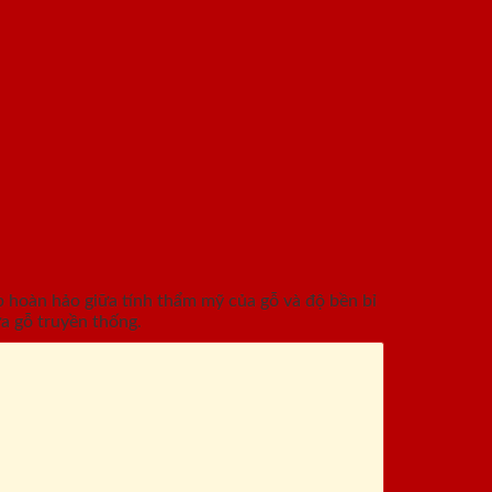
hoàn hảo giữa tính thẩm mỹ của gỗ và độ bền bỉ
a gỗ truyền thống.