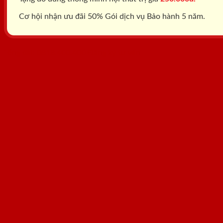
Cơ hội nhận ưu đãi 50% Gói dịch vụ Bảo hành 5 năm.
Tổng đài: 0818.400.400
Đăng ký tư vấn