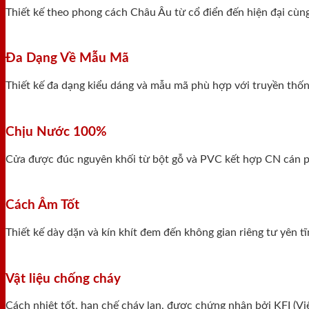
Thiết kế theo phong cách Châu Âu từ cổ điển đến hiện đại cùn
Đa Dạng Về Mẫu Mã
Thiết kế đa dạng kiểu dáng và mẫu mã phù hợp với truyền thống
Chịu Nước 100%
Cửa được đúc nguyên khối từ bột gỗ và PVC kết hợp CN cán ph
Cách Âm Tốt
Thiết kế dày dặn và kín khít đem đến không gian riêng tư yên 
Vật liệu chống cháy
Cách nhiệt tốt, hạn chế cháy lan, được chứng nhận bởi KFI (V