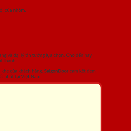
rội của nhôm.
àng và đại lý tin tưởng lựa chọn. Cho đến nay
i thành.
c khe của khách hàng.
SaigonDoor
cam kết đem
t nhất tại Việt Nam.