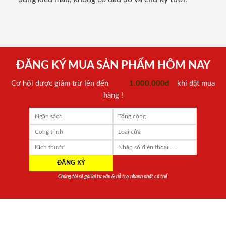
ĐĂNG KÝ MUA SẢN PHẨM HÔM NAY
Cơ hội được giảm trừ lên đến
1.000.000đ
khi đặt mua
hàng !
Chúng tôi sẽ gọi lại tư vấn & hỗ trợ nhanh nhất có thể