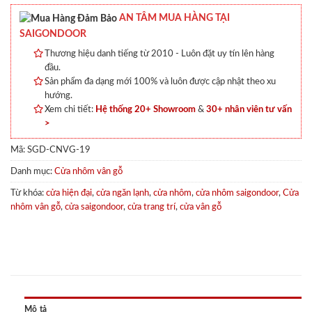
AN TÂM MUA HÀNG TẠI
SAIGONDOOR
Thương hiệu danh tiếng từ 2010 - Luôn đặt uy tín lên hàng
đầu.
Sản phẩm đa dạng mới 100% và luôn được cập nhật theo xu
hướng.
Xem chi tiết:
Hệ thống 20+ Showroom
&
30+ nhân viên tư vấn
>
Mã:
SGD-CNVG-19
Danh mục:
Cửa nhôm vân gỗ
Từ khóa:
cửa hiện đại
,
cửa ngăn lạnh
,
cửa nhôm
,
cửa nhôm saigondoor
,
Cửa
nhôm vân gỗ
,
cửa saigondoor
,
cửa trang trí
,
cửa vân gỗ
Mô tả