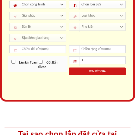
Làm kín Foam
Cột Bắn
silicon
XEM KẾT QUẢ
Tại sao chọn lắp đặt cửa tại