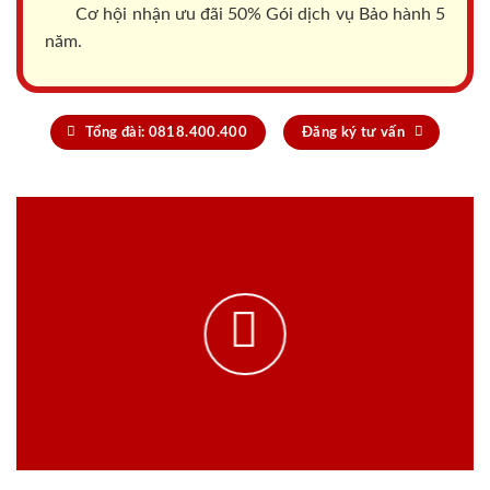
Cơ hội nhận ưu đãi 50% Gói dịch vụ Bảo hành 5
năm.
Tổng đài: 0818.400.400
Đăng ký tư vấn