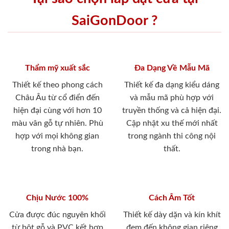
SaiGonDoor ?
Thẩm mỹ xuất sắc
Đa Dạng Về Mẫu Mã
Thiết kế theo phong cách
Thiết kế đa dạng kiểu dáng
Châu Âu từ cổ điển đến
và mẫu mã phù hợp với
hiện đại cùng với hơn 10
truyền thống và cả hiện đại.
màu vân gỗ tự nhiên. Phù
Cập nhật xu thế mới nhất
hợp với mọi không gian
trong ngành thi công nội
trong nhà bạn.
thất.
Chịu Nước 100%
Cách Âm Tốt
Cửa được đúc nguyên khối
Thiết kế dày dặn và kín khít
từ bột gỗ và PVC kết hợp
đem đến không gian riêng