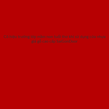
Cô hiệu trưởng lớp mầm non tuổi thơ khi sử dụng cửa nhựa
giả gỗ cao cấp SaiGonDoor