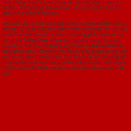
thép chống cháy. Với sản lượng và thị phần nằm trong top
những công ty đứng đầu về ngành sản xuất cung ứng cửa
ngoài thị trường miền Nam.
Bên cạnh dây truyền công nghệ hiện đại,
SaiGonDoor
còn có
đội ngũ kỹ thuật viên lành nghề nhiều năm trong lĩnh vực sản
xuất đồ gỗ nội thất gỗ tự nhiên. Với dòng gỗ tự nhiên dòng
sản phẩm
SaiGonDoor
đã có mặt đáp ứng trong rất nhiều
công trình lớn nhỏ. Hệ thống sản phẩm của
SaiGonDoor
đa
dạng phong phú với nhiều chất liệu cửa dễ dàng đáp ứng mọi
yêu cầu từ khách hàng và các chủ đầu tư dự án. Với dòng gỗ
công nghiệp chịu nước đang chiếm vị trí chủ đạo, tiên phong
với thị phần dẫn đầu trong toàn ngành kinh doanh sản xuất
cửa.