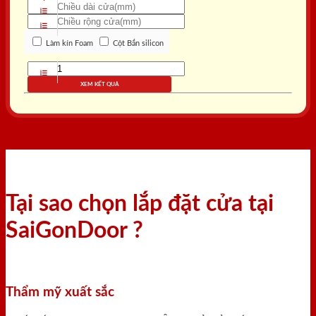
Làm kín Foam
Cột Bắn silicon
XEM KẾT QUẢ
Tại sao chọn lắp đặt cửa tại
SaiGonDoor ?
Thẩm mỹ xuất sắc