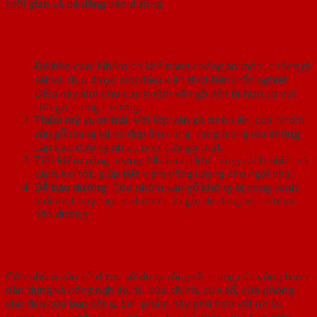
thời gian và dễ dàng bảo dưỡng.
Ưu điểm của cửa nhôm vân gỗ
Độ bền cao
: Nhôm có khả năng chống ăn mòn, chống gỉ
sét và chịu được mọi điều kiện thời tiết khắc nghiệt.
Điều này làm cho cửa nhôm vân gỗ bền bỉ hơn so với
cửa gỗ thông thường.
Thẩm mỹ vượt trội
: Với lớp vân gỗ tự nhiên, cửa nhôm
vân gỗ mang lại vẻ đẹp ấm cúng, sang trọng mà không
cần bảo dưỡng nhiều như cửa gỗ thật.
Tiết kiệm năng lượng
: Nhôm có khả năng cách nhiệt và
cách âm tốt, giúp tiết kiệm năng lượng cho ngôi nhà.
Dễ bảo dưỡng
: Cửa nhôm vân gỗ không bị cong vênh,
mối mọt hay mục nát như cửa gỗ, dễ dàng vệ sinh và
bảo dưỡng.
Ứng dụng trong thiết kế nội thất
Cửa nhôm vân gỗ được sử dụng rộng rãi trong các công trình
dân dụng và công nghiệp, từ cửa chính, cửa sổ, cửa phòng
cho đến cửa ban công. Sản phẩm này phù hợp với nhiều
phong cách thiết kế từ hiện đại đến cổ điển, giúp tạo điểm