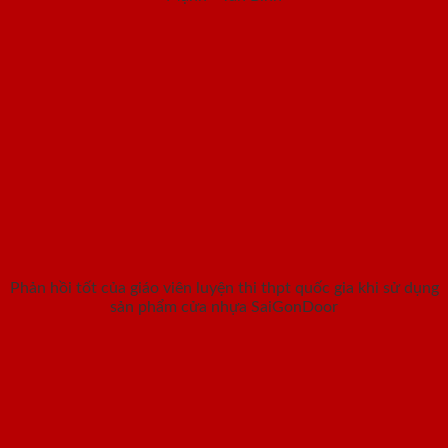
Phản hồi tốt của giáo viên luyện thi thpt quốc gia khi sử dụng
sản phẩm cửa nhựa SaiGonDoor