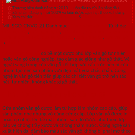
AN TÂM MUA HÀNG TẠI SAIGONDOOR
Thương hiệu danh tiếng từ 2010 - Luôn đặt uy tín lên hàng đầu.
Sản phẩm đa dạng mới 100% và luôn được cập nhật theo xu hướng.
Xem chi tiết:
Hệ thống 20+ Showroom
&
30+ nhân viên tư vấn >
Mã:
SGD-CNVG-21
Danh mục:
Cửa nhôm vân gỗ
Từ khóa:
cửa hiện đại
,
cửa ngăn lạnh
,
cửa nhôm
,
cửa nhôm saigondoor
,
Cửa nhôm vân gỗ
,
cửa saigondoor
,
cửa trang trí
,
cửa vân gỗ
Mô tả
Cửa nhôm vân gỗ
có bề mặt được phủ lớp vân gỗ tự nhiên
hoặc vân gỗ công nghiệp, tạo cảm giác giống như gỗ thật. Vẻ
ngoài sang trọng của vân gỗ kết hợp với cấu trúc bền bỉ của
nhôm tạo nên sản phẩm vừa đẹp mắt vừa chắc chắn. Công
nghệ in vân gỗ tiên tiến giúp các chi tiết vân gỗ trở nên sắc
nét, tự nhiên, không khác gì gỗ thật.
Chất liệu và công nghệ sản xuất
Cửa nhôm vân gỗ
được làm từ hợp kim nhôm cao cấp, giúp
sản phẩm nhẹ nhưng vô cùng cứng cáp. Lớp vân gỗ được in
hoặc ép nhiệt lên bề mặt nhôm, sau đó được phủ thêm lớp
bảo vệ chống trầy xước và chống thấm nước. Công nghệ sản
xuất hiện đại đảm bảo màu sắc vân gỗ không bị phai mờ theo