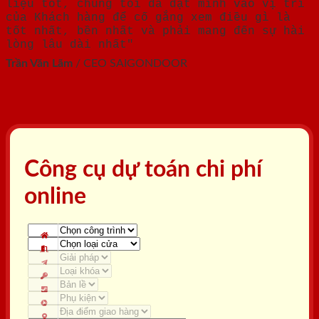
liệu tốt, chúng tôi đã đặt mình vào vị trí
của Khách hàng để cố gắng xem điều gì là
tốt nhất, bền nhất và phải mang đến sự hài
lòng lâu dài nhất"
Trần Văn Lãm
/
CEO SAIGONDOOR
Công cụ dự toán chi phí
online