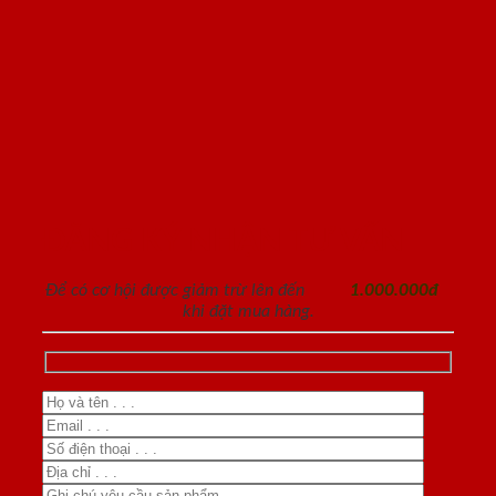
ĐĂNG KÝ NHẬN TƯ VẤN
Để có cơ hội được giảm trừ lên đến
1.000.000đ
khi đặt mua hàng.