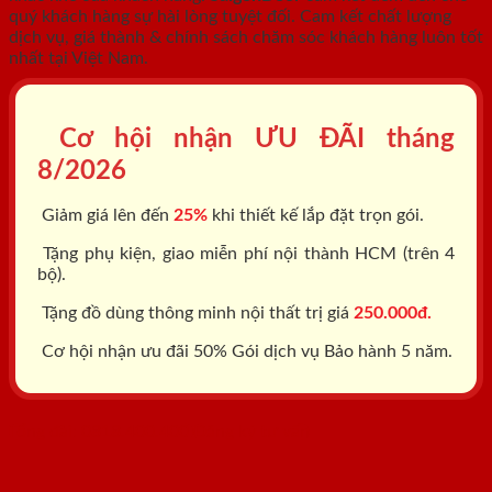
quý khách hàng sự hài lòng tuyệt đối. Cam kết chất lượng
dịch vụ, giá thành & chính sách chăm sóc khách hàng luôn tốt
nhất tại Việt Nam.
Cơ hội nhận ƯU ĐÃI tháng
8/2026
Giảm giá lên đến
25%
khi thiết kế lắp đặt trọn gói.
Tặng phụ kiện, giao miễn phí nội thành HCM (trên 4
bộ).
Tặng đồ dùng thông minh nội thất trị giá
250.000đ.
Cơ hội nhận ưu đãi 50% Gói dịch vụ Bảo hành 5 năm.
Tổng đài: 0818.400.400
Đăng ký tư vấn