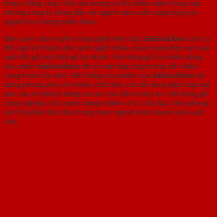
thép chống cháy. Với sản lượng và thị phần nằm trong top
những công ty đứng đầu về ngành sản xuất cung ứng cửa
ngoài thị trường miền Nam.
Bên cạnh dây truyền công nghệ hiện đại,
SaiGonDoor
còn có
đội ngũ kỹ thuật viên lành nghề nhiều năm trong lĩnh vực sản
xuất đồ gỗ nội thất gỗ tự nhiên. Với dòng gỗ tự nhiên dòng
sản phẩm
SaiGonDoor
đã có mặt đáp ứng trong rất nhiều
công trình lớn nhỏ. Hệ thống sản phẩm của
SaiGonDoor
đa
dạng phong phú với nhiều chất liệu cửa dễ dàng đáp ứng mọi
yêu cầu từ khách hàng và các chủ đầu tư dự án. Với dòng gỗ
công nghiệp chịu nước đang chiếm vị trí chủ đạo, tiên phong
với thị phần dẫn đầu trong toàn ngành kinh doanh sản xuất
cửa.