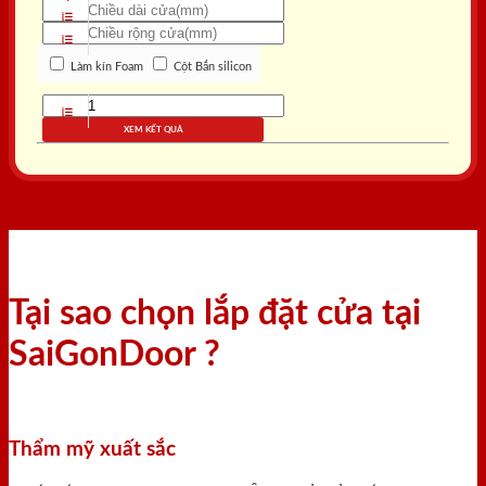
Làm kín Foam
Cột Bắn silicon
XEM KẾT QUẢ
Tại sao chọn lắp đặt cửa tại
SaiGonDoor ?
Thẩm mỹ xuất sắc