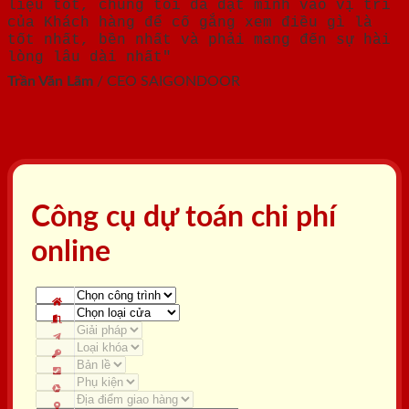
liệu tốt, chúng tôi đã đặt mình vào vị trí
của Khách hàng để cố gắng xem điều gì là
tốt nhất, bền nhất và phải mang đến sự hài
lòng lâu dài nhất"
Trần Văn Lãm
/
CEO SAIGONDOOR
Công cụ dự toán chi phí
online