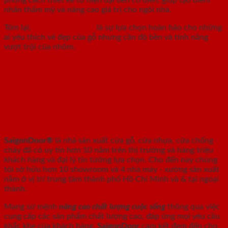
nhấn thẩm mỹ và nâng cao giá trị cho ngôi nhà.
Tóm lại,
cửa nhôm vân gỗ
là sự lựa chọn hoàn hảo cho những
ai yêu thích vẻ đẹp của gỗ nhưng cần độ bền và tính năng
vượt trội của nhôm.
SAIGONDOOR - NHÀ SẢN XUẤT CỬA
GỖ, CỬA NHỰA, CỬA CHỐNG CHÁY
SaigonDoor®
là nhà sản xuất cửa gỗ, cửa nhựa, cửa chống
cháy
đã có uy tín hơn 10 năm trên thị trường và hàng triệu
khách hàng và đại lý tin tưởng lựa chọn. Cho đến nay chúng
tôi sở hữu hơn 10 showroom và 4 nhà máy - xưởng sản xuất
nằm ở vị trí trung tâm thành phố Hồ Chí Minh và & tại ngoại
thành.
Mang sứ mệnh
nâng cao chất lượng cuộc sống
thông qua việc
cung cấp các sản phẩm chất lượng cao, đáp ứng mọi yêu cầu
khắc khe của khách hàng.
SaigonDoor
cam kết đem đến cho