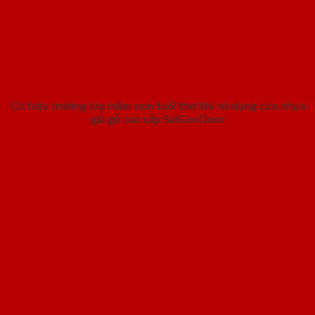
Cô hiệu trưởng lớp mầm non tuổi thơ khi sử dụng cửa nhựa
giả gỗ cao cấp SaiGonDoor