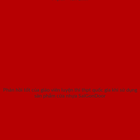
Phản hồi tốt của giáo viên luyện thi thpt quốc gia khi sử dụng
sản phẩm cửa nhựa SaiGonDoor