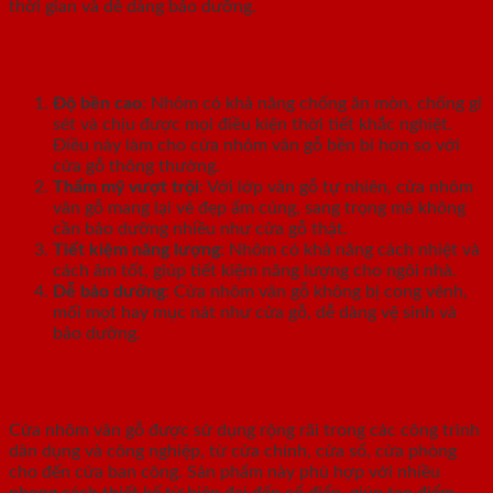
thời gian và dễ dàng bảo dưỡng.
Ưu điểm của cửa nhôm vân gỗ
Độ bền cao
: Nhôm có khả năng chống ăn mòn, chống gỉ
sét và chịu được mọi điều kiện thời tiết khắc nghiệt.
Điều này làm cho cửa nhôm vân gỗ bền bỉ hơn so với
cửa gỗ thông thường.
Thẩm mỹ vượt trội
: Với lớp vân gỗ tự nhiên, cửa nhôm
vân gỗ mang lại vẻ đẹp ấm cúng, sang trọng mà không
cần bảo dưỡng nhiều như cửa gỗ thật.
Tiết kiệm năng lượng
: Nhôm có khả năng cách nhiệt và
cách âm tốt, giúp tiết kiệm năng lượng cho ngôi nhà.
Dễ bảo dưỡng
: Cửa nhôm vân gỗ không bị cong vênh,
mối mọt hay mục nát như cửa gỗ, dễ dàng vệ sinh và
bảo dưỡng.
Ứng dụng trong thiết kế nội thất
Cửa nhôm vân gỗ được sử dụng rộng rãi trong các công trình
dân dụng và công nghiệp, từ cửa chính, cửa sổ, cửa phòng
cho đến cửa ban công. Sản phẩm này phù hợp với nhiều
phong cách thiết kế từ hiện đại đến cổ điển, giúp tạo điểm