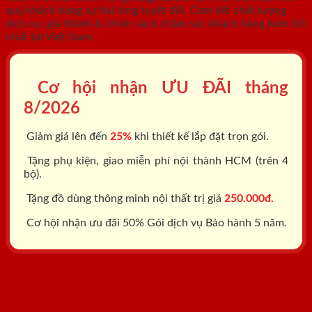
quý khách hàng sự hài lòng tuyệt đối. Cam kết chất lượng
dịch vụ, giá thành & chính sách chăm sóc khách hàng luôn tốt
nhất tại Việt Nam.
Cơ hội nhận ƯU ĐÃI tháng
8/2026
Giảm giá lên đến
25%
khi thiết kế lắp đặt trọn gói.
Tặng phụ kiện, giao miễn phí nội thành HCM (trên 4
bộ).
Tặng đồ dùng thông minh nội thất trị giá
250.000đ.
Cơ hội nhận ưu đãi 50% Gói dịch vụ Bảo hành 5 năm.
Tổng đài: 0818.400.400
Đăng ký tư vấn