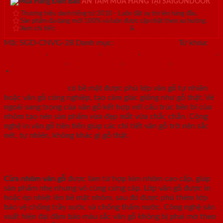
AN TÂM MUA HÀNG TẠI SAIGONDOOR
Thương hiệu danh tiếng từ 2010 - Luôn đặt uy tín lên hàng đầu.
Sản phẩm đa dạng mới 100% và luôn được cập nhật theo xu hướng.
Xem chi tiết:
Hệ thống 20+ Showroom
&
30+ nhân viên tư vấn >
Mã:
SGD-CNVG-28
Danh mục:
Cửa nhôm vân gỗ
Từ khóa:
cửa hiện đại
,
cửa ngăn lạnh
,
cửa nhôm
,
cửa nhôm saigondoor
,
Cửa nhôm vân gỗ
,
cửa saigondoor
,
cửa trang trí
,
cửa vân gỗ
Mô tả
Cửa nhôm vân gỗ
có bề mặt được phủ lớp vân gỗ tự nhiên
hoặc vân gỗ công nghiệp, tạo cảm giác giống như gỗ thật. Vẻ
ngoài sang trọng của vân gỗ kết hợp với cấu trúc bền bỉ của
nhôm tạo nên sản phẩm vừa đẹp mắt vừa chắc chắn. Công
nghệ in vân gỗ tiên tiến giúp các chi tiết vân gỗ trở nên sắc
nét, tự nhiên, không khác gì gỗ thật.
Chất liệu và công nghệ sản xuất
Cửa nhôm vân gỗ
được làm từ hợp kim nhôm cao cấp, giúp
sản phẩm nhẹ nhưng vô cùng cứng cáp. Lớp vân gỗ được in
hoặc ép nhiệt lên bề mặt nhôm, sau đó được phủ thêm lớp
bảo vệ chống trầy xước và chống thấm nước. Công nghệ sản
xuất hiện đại đảm bảo màu sắc vân gỗ không bị phai mờ theo