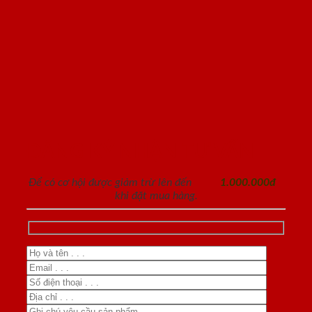
ĐĂNG KÝ NHẬN TƯ VẤN
Để có cơ hội được giảm trừ lên đến
1.000.000đ
khi đặt mua hàng.