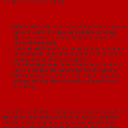
thời gian và dễ dàng bảo dưỡng.
Ưu điểm của cửa nhôm vân gỗ
Độ bền cao
: Nhôm có khả năng chống ăn mòn, chống gỉ
sét và chịu được mọi điều kiện thời tiết khắc nghiệt.
Điều này làm cho cửa nhôm vân gỗ bền bỉ hơn so với
cửa gỗ thông thường.
Thẩm mỹ vượt trội
: Với lớp vân gỗ tự nhiên, cửa nhôm
vân gỗ mang lại vẻ đẹp ấm cúng, sang trọng mà không
cần bảo dưỡng nhiều như cửa gỗ thật.
Tiết kiệm năng lượng
: Nhôm có khả năng cách nhiệt và
cách âm tốt, giúp tiết kiệm năng lượng cho ngôi nhà.
Dễ bảo dưỡng
: Cửa nhôm vân gỗ không bị cong vênh,
mối mọt hay mục nát như cửa gỗ, dễ dàng vệ sinh và
bảo dưỡng.
Ứng dụng trong thiết kế nội thất
Cửa nhôm vân gỗ được sử dụng rộng rãi trong các công trình
dân dụng và công nghiệp, từ cửa chính, cửa sổ, cửa phòng
cho đến cửa ban công. Sản phẩm này phù hợp với nhiều
phong cách thiết kế từ hiện đại đến cổ điển, giúp tạo điểm