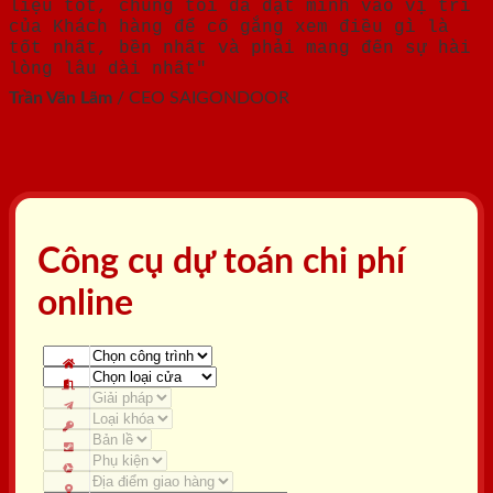
liệu tốt, chúng tôi đã đặt mình vào vị trí
của Khách hàng để cố gắng xem điều gì là
tốt nhất, bền nhất và phải mang đến sự hài
lòng lâu dài nhất"
Trần Văn Lãm
/
CEO SAIGONDOOR
Công cụ dự toán chi phí
online