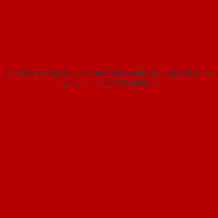
Cô hiệu trưởng lớp mầm non tuổi thơ khi sử dụng cửa nhựa
giả gỗ cao cấp SaiGonDoor