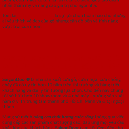
nhấn thẩm mỹ và nâng cao giá trị cho ngôi nhà.
Tóm lại,
cửa nhôm vân gỗ
là sự lựa chọn hoàn hảo cho những
ai yêu thích vẻ đẹp của gỗ nhưng cần độ bền và tính năng
vượt trội của nhôm.
SAIGONDOOR - NHÀ SẢN XUẤT CỬA
GỖ, CỬA NHỰA, CỬA CHỐNG CHÁY
SaigonDoor®
là nhà sản xuất cửa gỗ, cửa nhựa, cửa chống
cháy
đã có uy tín hơn 10 năm trên thị trường và hàng triệu
khách hàng và đại lý tin tưởng lựa chọn. Cho đến nay chúng
tôi sở hữu hơn 10 showroom và 4 nhà máy - xưởng sản xuất
nằm ở vị trí trung tâm thành phố Hồ Chí Minh và & tại ngoại
thành.
Mang sứ mệnh
nâng cao chất lượng cuộc sống
thông qua việc
cung cấp các sản phẩm chất lượng cao, đáp ứng mọi yêu cầu
khắc khe của khách hàng.
SaigonDoor
cam kết đem đến cho