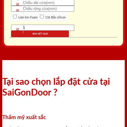
Làm kín Foam
Cột Bắn silicon
XEM KẾT QUẢ
Tại sao chọn lắp đặt cửa tại
SaiGonDoor ?
Thẩm mỹ xuất sắc