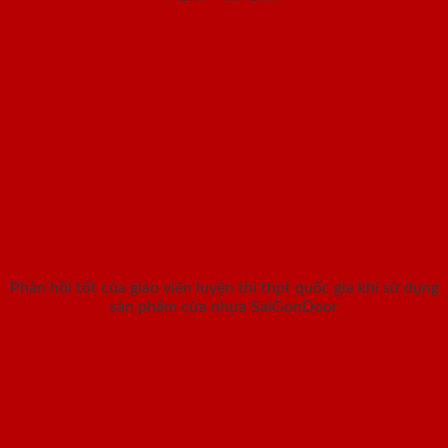
Phản hồi tốt của giáo viên luyện thi thpt quốc gia khi sử dụng
sản phẩm cửa nhựa SaiGonDoor