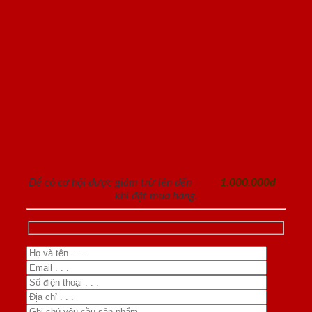
ĐĂNG KÝ NHẬN TƯ VẤN
Để có cơ hội được giảm trừ lên đến
1.000.000đ
khi đặt mua hàng.