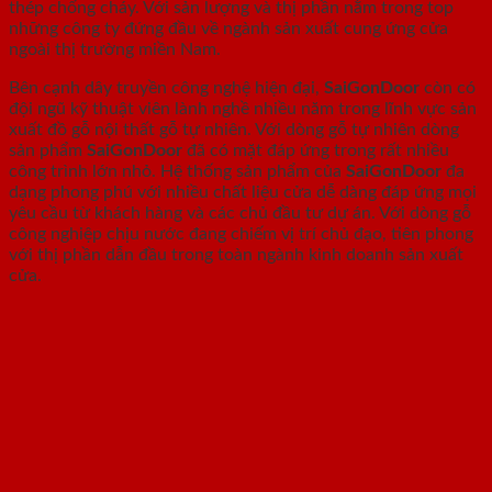
thép chống cháy. Với sản lượng và thị phần nằm trong top
những công ty đứng đầu về ngành sản xuất cung ứng cửa
ngoài thị trường miền Nam.
Bên cạnh dây truyền công nghệ hiện đại,
SaiGonDoor
còn có
đội ngũ kỹ thuật viên lành nghề nhiều năm trong lĩnh vực sản
xuất đồ gỗ nội thất gỗ tự nhiên. Với dòng gỗ tự nhiên dòng
sản phẩm
SaiGonDoor
đã có mặt đáp ứng trong rất nhiều
công trình lớn nhỏ. Hệ thống sản phẩm của
SaiGonDoor
đa
dạng phong phú với nhiều chất liệu cửa dễ dàng đáp ứng mọi
yêu cầu từ khách hàng và các chủ đầu tư dự án. Với dòng gỗ
công nghiệp chịu nước đang chiếm vị trí chủ đạo, tiên phong
với thị phần dẫn đầu trong toàn ngành kinh doanh sản xuất
cửa.