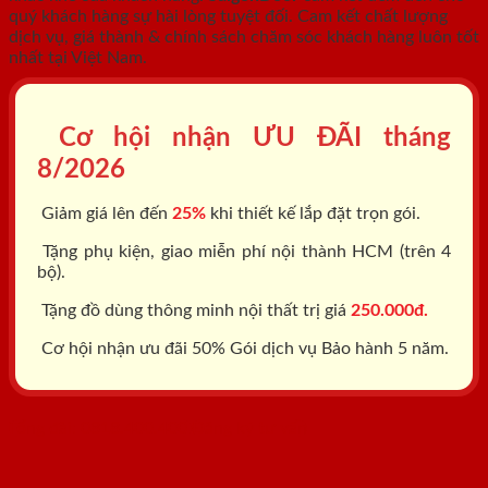
quý khách hàng sự hài lòng tuyệt đối. Cam kết chất lượng
dịch vụ, giá thành & chính sách chăm sóc khách hàng luôn tốt
nhất tại Việt Nam.
Cơ hội nhận ƯU ĐÃI tháng
8/2026
Giảm giá lên đến
25%
khi thiết kế lắp đặt trọn gói.
Tặng phụ kiện, giao miễn phí nội thành HCM (trên 4
bộ).
Tặng đồ dùng thông minh nội thất trị giá
250.000đ.
Cơ hội nhận ưu đãi 50% Gói dịch vụ Bảo hành 5 năm.
Tổng đài: 0818.400.400
Đăng ký tư vấn