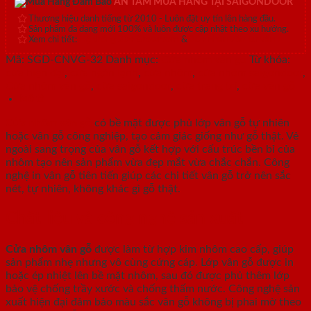
AN TÂM MUA HÀNG TẠI SAIGONDOOR
Thương hiệu danh tiếng từ 2010 - Luôn đặt uy tín lên hàng đầu.
Sản phẩm đa dạng mới 100% và luôn được cập nhật theo xu hướng.
Xem chi tiết:
Hệ thống 20+ Showroom
&
30+ nhân viên tư vấn >
Mã:
SGD-CNVG-32
Danh mục:
Cửa nhôm vân gỗ
Từ khóa:
cửa hiện đại
,
cửa ngăn lạnh
,
cửa nhôm
,
cửa nhôm saigondoor
,
Cửa nhôm vân gỗ
,
cửa saigondoor
,
cửa trang trí
,
cửa vân gỗ
Mô tả
Cửa nhôm vân gỗ
có bề mặt được phủ lớp vân gỗ tự nhiên
hoặc vân gỗ công nghiệp, tạo cảm giác giống như gỗ thật. Vẻ
ngoài sang trọng của vân gỗ kết hợp với cấu trúc bền bỉ của
nhôm tạo nên sản phẩm vừa đẹp mắt vừa chắc chắn. Công
nghệ in vân gỗ tiên tiến giúp các chi tiết vân gỗ trở nên sắc
nét, tự nhiên, không khác gì gỗ thật.
Chất liệu và công nghệ sản xuất
Cửa nhôm vân gỗ
được làm từ hợp kim nhôm cao cấp, giúp
sản phẩm nhẹ nhưng vô cùng cứng cáp. Lớp vân gỗ được in
hoặc ép nhiệt lên bề mặt nhôm, sau đó được phủ thêm lớp
bảo vệ chống trầy xước và chống thấm nước. Công nghệ sản
xuất hiện đại đảm bảo màu sắc vân gỗ không bị phai mờ theo