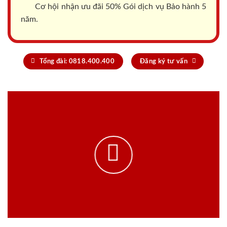
Cơ hội nhận ưu đãi 50% Gói dịch vụ Bảo hành 5
năm.
Tổng đài: 0818.400.400
Đăng ký tư vấn