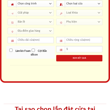
Làm kín Foam
Cột Bắn
silicon
XEM KẾT QUẢ
Tại sao chọn lắp đặt cửa tại