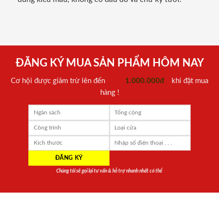
ĐĂNG KÝ MUA SẢN PHẨM HÔM NAY
Cơ hội được giảm trừ lên đến
1.000.000đ
khi đặt mua
hàng !
Chúng tôi sẽ gọi lại tư vấn & hỗ trợ nhanh nhất có thể