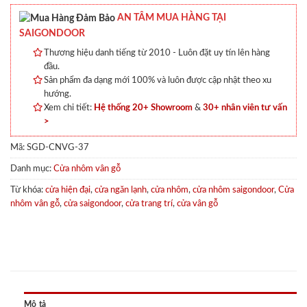
AN TÂM MUA HÀNG TẠI
SAIGONDOOR
Thương hiệu danh tiếng từ 2010 - Luôn đặt uy tín lên hàng
đầu.
Sản phẩm đa dạng mới 100% và luôn được cập nhật theo xu
hướng.
Xem chi tiết:
Hệ thống 20+ Showroom
&
30+ nhân viên tư vấn
>
Mã:
SGD-CNVG-37
Danh mục:
Cửa nhôm vân gỗ
Từ khóa:
cửa hiện đại
,
cửa ngăn lạnh
,
cửa nhôm
,
cửa nhôm saigondoor
,
Cửa
nhôm vân gỗ
,
cửa saigondoor
,
cửa trang trí
,
cửa vân gỗ
Mô tả