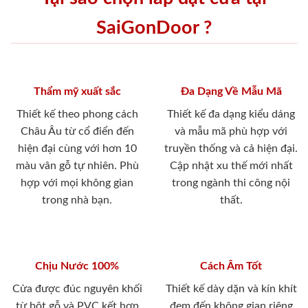
SaiGonDoor ?
Thẩm mỹ xuất sắc
Đa Dạng Về Mẫu Mã
Thiết kế theo phong cách
Thiết kế đa dạng kiểu dáng
Châu Âu từ cổ điển đến
và mẫu mã phù hợp với
hiện đại cùng với hơn 10
truyền thống và cả hiện đại.
màu vân gỗ tự nhiên. Phù
Cập nhật xu thế mới nhất
hợp với mọi không gian
trong ngành thi công nội
trong nhà bạn.
thất.
Chịu Nước 100%
Cách Âm Tốt
Cửa được đúc nguyên khối
Thiết kế dày dặn và kín khít
từ bột gỗ và PVC kết hợp
đem đến không gian riêng