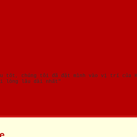
u tốt, chúng tôi đã đặt mình vào vị trí của 
i lòng lâu dài nhất"
ne