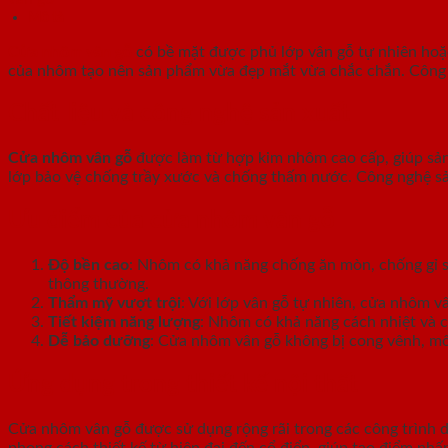
Mô tả
Cửa nhôm vân gỗ
có bề mặt được phủ lớp vân gỗ tự nhiên hoặc 
của nhôm tạo nên sản phẩm vừa đẹp mắt vừa chắc chắn. Công nghệ
Chất liệu và công nghệ sản xuất
Cửa nhôm vân gỗ
được làm từ hợp kim nhôm cao cấp, giúp sản
lớp bảo vệ chống trầy xước và chống thấm nước. Công nghệ sả
Ưu điểm của cửa nhôm vân gỗ
Độ bền cao
: Nhôm có khả năng chống ăn mòn, chống gỉ sé
thông thường.
Thẩm mỹ vượt trội
: Với lớp vân gỗ tự nhiên, cửa nhôm 
Tiết kiệm năng lượng
: Nhôm có khả năng cách nhiệt và c
Dễ bảo dưỡng
: Cửa nhôm vân gỗ không bị cong vênh, mố
Ứng dụng trong thiết kế nội thất
Cửa nhôm vân gỗ được sử dụng rộng rãi trong các công trình 
phong cách thiết kế từ hiện đại đến cổ điển, giúp tạo điểm nhấ