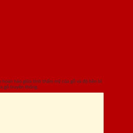
hoàn hảo giữa tính thẩm mỹ của gỗ và độ bền bỉ
a gỗ truyền thống.