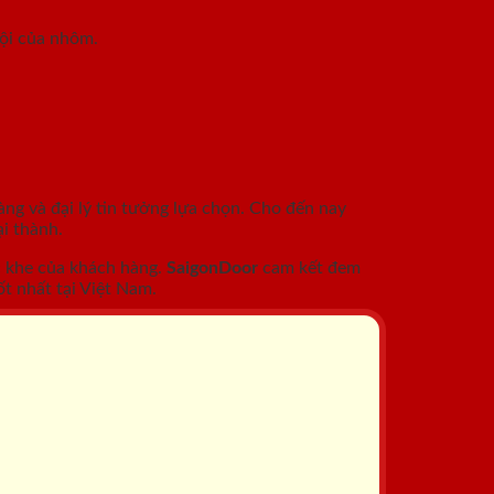
rội của nhôm.
àng và đại lý tin tưởng lựa chọn. Cho đến nay
i thành.
c khe của khách hàng.
SaigonDoor
cam kết đem
t nhất tại Việt Nam.