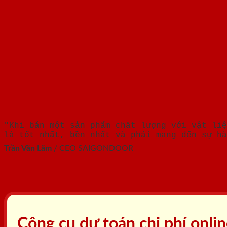
"Khi bán một sản phẩm chất lượng với vật liệ
là tốt nhất, bền nhất và phải mang đến sự hà
Trần Văn Lãm
/
CEO SAIGONDOOR
Công cụ dự toán chi phí onli