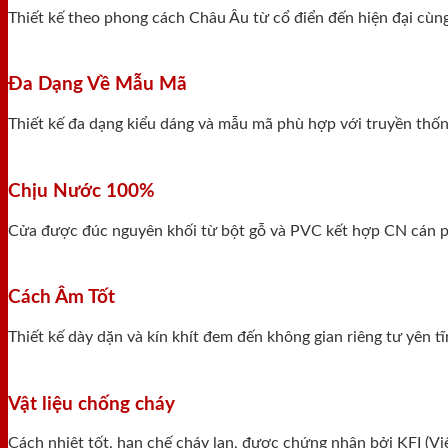
Thiết kế theo phong cách Châu Âu từ cổ điển đến hiện đại cùn
Đa Dạng Về Mẫu Mã
Thiết kế đa dạng kiểu dáng và mẫu mã phù hợp với truyền thống
Chịu Nước 100%
Cửa được đúc nguyên khối từ bột gỗ và PVC kết hợp CN cán ph
Cách Âm Tốt
Thiết kế dày dặn và kín khít đem đến không gian riêng tư yên 
Vật liệu chống cháy
Cách nhiệt tốt, hạn chế cháy lan, được chứng nhận bởi KFI (V