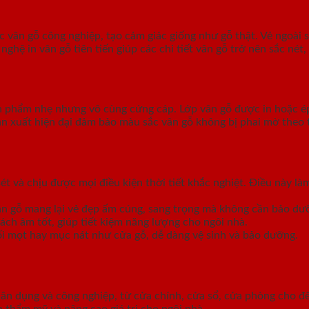
vân gỗ công nghiệp, tạo cảm giác giống như gỗ thật. Vẻ ngoài s
 in vân gỗ tiên tiến giúp các chi tiết vân gỗ trở nên sắc nét, 
 phẩm nhẹ nhưng vô cùng cứng cáp. Lớp vân gỗ được in hoặc é
n xuất hiện đại đảm bảo màu sắc vân gỗ không bị phai mờ theo 
t và chịu được mọi điều kiện thời tiết khắc nghiệt. Điều này l
vân gỗ mang lại vẻ đẹp ấm cúng, sang trọng mà không cần bảo dư
ách âm tốt, giúp tiết kiệm năng lượng cho ngôi nhà.
i mọt hay mục nát như cửa gỗ, dễ dàng vệ sinh và bảo dưỡng.
dân dụng và công nghiệp, từ cửa chính, cửa sổ, cửa phòng cho 
n thẩm mỹ và nâng cao giá trị cho ngôi nhà.