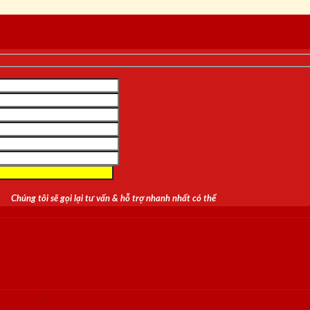
Chúng tôi sẽ gọi lại tư vấn & hỗ trợ nhanh nhất có thể
 hiện đại
,
cửa ngăn lạnh
,
cửa nhôm
,
cửa nhôm saigondoor
,
Cửa 