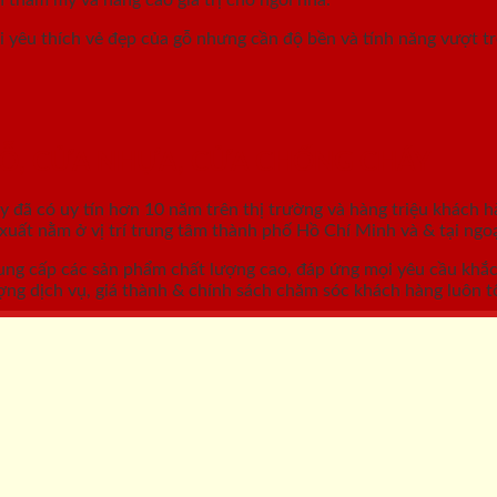
 yêu thích vẻ đẹp của gỗ nhưng cần độ bền và tính năng vượt t
GỖ, CỬA NHỰA, CỬA CHỐNG CHÁY
áy
đã có uy tín hơn 10 năm trên thị trường và hàng triệu khách h
ất nằm ở vị trí trung tâm thành phố Hồ Chí Minh và & tại ngoạ
ung cấp các sản phẩm chất lượng cao, đáp ứng mọi yêu cầu khắ
ợng dịch vụ, giá thành & chính sách chăm sóc khách hàng luôn tố