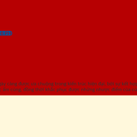
I PHÍ
-41
càng được ưa chuộng trong kiến trúc hiện đại, bởi sự kết hợp 
c ấm cúng, đồng thời khắc phục được những nhược điểm của cử