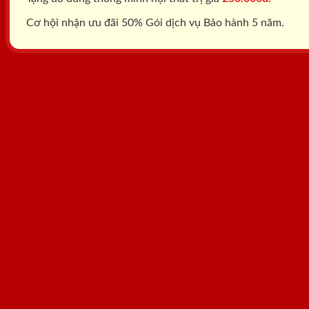
Cơ hội nhận ưu đãi 50% Gói dịch vụ Bảo hành 5 năm.
Tổng đài: 0818.400.400
Đăng ký tư vấn