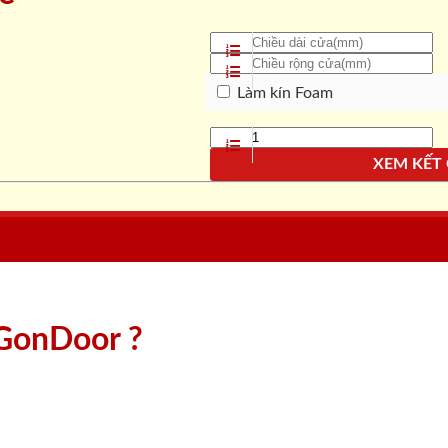
Làm kín Foam
XEM KẾT
aiGonDoor ?