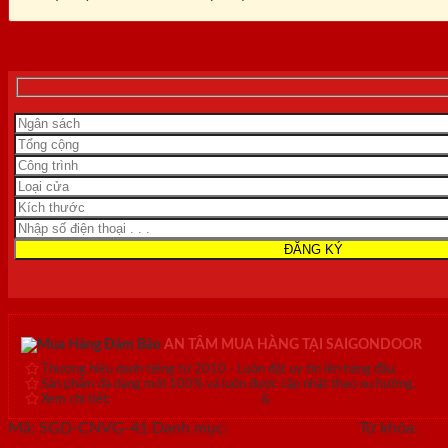
0818.400.400
AN TÂM MUA HÀNG TẠI SAIGONDOOR
Thương hiệu danh tiếng từ 2010 - Luôn đặt uy tín lên hàng đầu.
Sản phẩm đa dạng mới 100% và luôn được cập nhật theo xu hướng.
Xem chi tiết:
Hệ thống 20+ Showroom
&
30+ nhân viên tư vấn >
Mã:
SGD-CNVG-41
Danh mục:
Cửa nhôm vân gỗ
Từ khóa:
cửa
vân gỗ