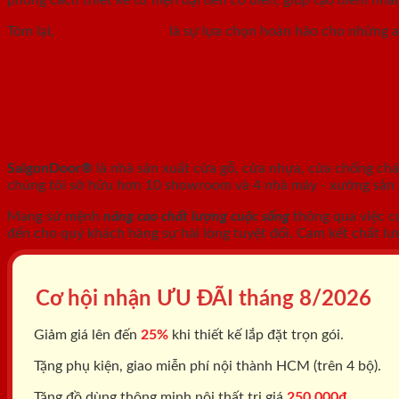
Tóm lại,
cửa nhôm vân gỗ
là sự lựa chọn hoàn hảo cho những ai
SAIGONDOOR - NHÀ SẢN XUẤT CỬA 
SaigonDoor®
là nhà sản xuất cửa gỗ, cửa nhựa, cửa chống ch
chúng tôi sở hữu hơn 10 showroom và 4 nhà máy - xưởng sản xu
Mang sứ mệnh
nâng cao chất lượng cuộc sống
thông qua việc c
đến cho quý khách hàng sự hài lòng tuyệt đối. Cam kết chất lư
Cơ hội nhận ƯU ĐÃI tháng
8/2026
Giảm giá lên đến
25%
khi thiết kế lắp đặt trọn gói.
Tặng phụ kiện, giao miễn phí nội thành HCM (trên 4 bộ).
Tặng đồ dùng thông minh nội thất trị giá
250.000đ.