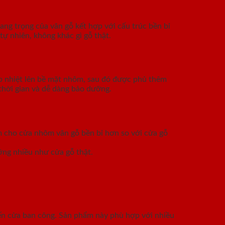
ang trọng của vân gỗ kết hợp với cấu trúc bền bỉ
tự nhiên, không khác gì gỗ thật.
p nhiệt lên bề mặt nhôm, sau đó được phủ thêm
thời gian và dễ dàng bảo dưỡng.
àm cho cửa nhôm vân gỗ bền bỉ hơn so với cửa gỗ
ỡng nhiều như cửa gỗ thật.
đến cửa ban công. Sản phẩm này phù hợp với nhiều