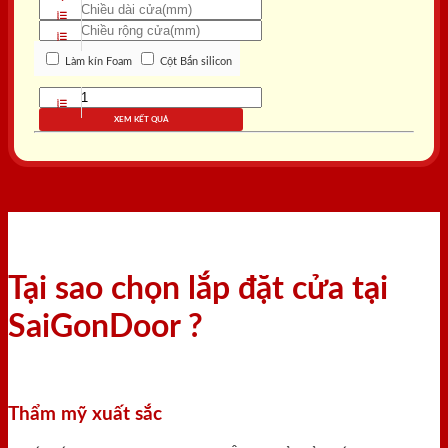
Làm kín Foam
Cột Bắn silicon
XEM KẾT QUẢ
Tại sao chọn lắp đặt cửa tại
SaiGonDoor ?
Thẩm mỹ xuất sắc