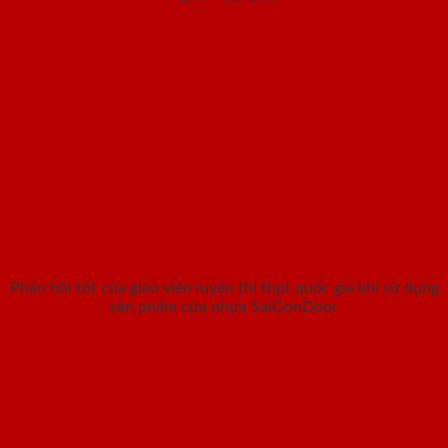
Phản hồi tốt của giáo viên luyện thi thpt quốc gia khi sử dụng
sản phẩm cửa nhựa SaiGonDoor