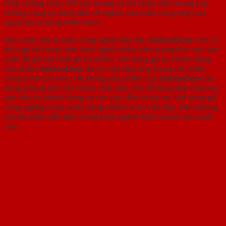
thép chống cháy. Với sản lượng và thị phần nằm trong top
những công ty đứng đầu về ngành sản xuất cung ứng cửa
ngoài thị trường miền Nam.
Bên cạnh dây truyền công nghệ hiện đại,
SaiGonDoor
còn có
đội ngũ kỹ thuật viên lành nghề nhiều năm trong lĩnh vực sản
xuất đồ gỗ nội thất gỗ tự nhiên. Với dòng gỗ tự nhiên dòng
sản phẩm
SaiGonDoor
đã có mặt đáp ứng trong rất nhiều
công trình lớn nhỏ. Hệ thống sản phẩm của
SaiGonDoor
đa
dạng phong phú với nhiều chất liệu cửa dễ dàng đáp ứng mọi
yêu cầu từ khách hàng và các chủ đầu tư dự án. Với dòng gỗ
công nghiệp chịu nước đang chiếm vị trí chủ đạo, tiên phong
với thị phần dẫn đầu trong toàn ngành kinh doanh sản xuất
cửa.