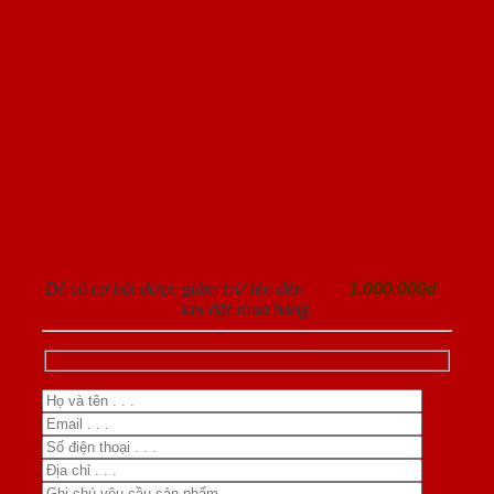
ĐĂNG KÝ NHẬN TƯ VẤN
Để có cơ hội được giảm trừ lên đến
1.000.000đ
khi đặt mua hàng.