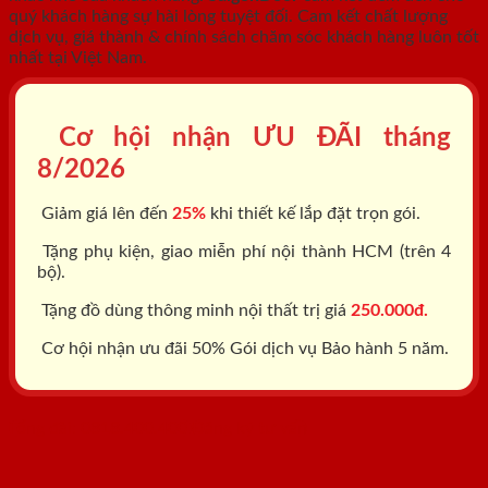
quý khách hàng sự hài lòng tuyệt đối. Cam kết chất lượng
dịch vụ, giá thành & chính sách chăm sóc khách hàng luôn tốt
nhất tại Việt Nam.
Cơ hội nhận ƯU ĐÃI tháng
8/2026
Giảm giá lên đến
25%
khi thiết kế lắp đặt trọn gói.
Tặng phụ kiện, giao miễn phí nội thành HCM (trên 4
bộ).
Tặng đồ dùng thông minh nội thất trị giá
250.000đ.
Cơ hội nhận ưu đãi 50% Gói dịch vụ Bảo hành 5 năm.
Tổng đài: 0818.400.400
Đăng ký tư vấn