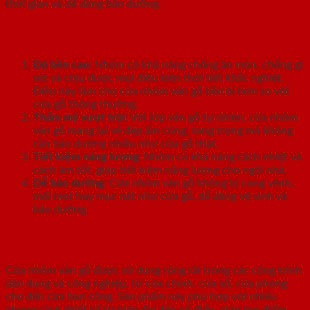
thời gian và dễ dàng bảo dưỡng.
Ưu điểm của cửa nhôm vân gỗ
Độ bền cao
: Nhôm có khả năng chống ăn mòn, chống gỉ
sét và chịu được mọi điều kiện thời tiết khắc nghiệt.
Điều này làm cho cửa nhôm vân gỗ bền bỉ hơn so với
cửa gỗ thông thường.
Thẩm mỹ vượt trội
: Với lớp vân gỗ tự nhiên, cửa nhôm
vân gỗ mang lại vẻ đẹp ấm cúng, sang trọng mà không
cần bảo dưỡng nhiều như cửa gỗ thật.
Tiết kiệm năng lượng
: Nhôm có khả năng cách nhiệt và
cách âm tốt, giúp tiết kiệm năng lượng cho ngôi nhà.
Dễ bảo dưỡng
: Cửa nhôm vân gỗ không bị cong vênh,
mối mọt hay mục nát như cửa gỗ, dễ dàng vệ sinh và
bảo dưỡng.
Ứng dụng trong thiết kế nội thất
Cửa nhôm vân gỗ được sử dụng rộng rãi trong các công trình
dân dụng và công nghiệp, từ cửa chính, cửa sổ, cửa phòng
cho đến cửa ban công. Sản phẩm này phù hợp với nhiều
phong cách thiết kế từ hiện đại đến cổ điển, giúp tạo điểm