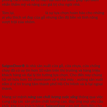
nhấn thẩm mỹ và nâng cao giá trị cho ngôi nhà.
Tóm lại,
cửa nhôm vân gỗ
là sự lựa chọn hoàn hảo cho những
ai yêu thích vẻ đẹp của gỗ nhưng cần độ bền và tính năng
vượt trội của nhôm.
SAIGONDOOR - NHÀ SẢN XUẤT CỬA
GỖ, CỬA NHỰA, CỬA CHỐNG CHÁY
SaigonDoor®
là nhà sản xuất cửa gỗ, cửa nhựa, cửa chống
cháy
đã có uy tín hơn 10 năm trên thị trường và hàng triệu
khách hàng và đại lý tin tưởng lựa chọn. Cho đến nay chúng
tôi sở hữu hơn 10 showroom và 4 nhà máy - xưởng sản xuất
nằm ở vị trí trung tâm thành phố Hồ Chí Minh và & tại ngoại
thành.
Mang sứ mệnh
nâng cao chất lượng cuộc sống
thông qua việc
cung cấp các sản phẩm chất lượng cao, đáp ứng mọi yêu cầu
khắc khe của khách hàng.
SaigonDoor
cam kết đem đến cho