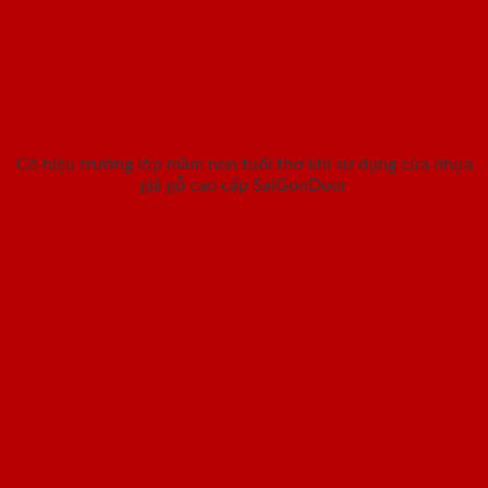
Cô hiệu trưởng lớp mầm non tuổi thơ khi sử dụng cửa nhựa
giả gỗ cao cấp SaiGonDoor