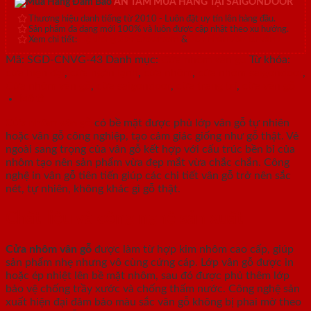
AN TÂM MUA HÀNG TẠI SAIGONDOOR
Thương hiệu danh tiếng từ 2010 - Luôn đặt uy tín lên hàng đầu.
Sản phẩm đa dạng mới 100% và luôn được cập nhật theo xu hướng.
Xem chi tiết:
Hệ thống 20+ Showroom
&
30+ nhân viên tư vấn >
Mã:
SGD-CNVG-43
Danh mục:
Cửa nhôm vân gỗ
Từ khóa:
cửa hiện đại
,
cửa ngăn lạnh
,
cửa nhôm
,
cửa nhôm saigondoor
,
Cửa nhôm vân gỗ
,
cửa saigondoor
,
cửa trang trí
,
cửa vân gỗ
Mô tả
Cửa nhôm vân gỗ
có bề mặt được phủ lớp vân gỗ tự nhiên
hoặc vân gỗ công nghiệp, tạo cảm giác giống như gỗ thật. Vẻ
ngoài sang trọng của vân gỗ kết hợp với cấu trúc bền bỉ của
nhôm tạo nên sản phẩm vừa đẹp mắt vừa chắc chắn. Công
nghệ in vân gỗ tiên tiến giúp các chi tiết vân gỗ trở nên sắc
nét, tự nhiên, không khác gì gỗ thật.
Chất liệu và công nghệ sản xuất
Cửa nhôm vân gỗ
được làm từ hợp kim nhôm cao cấp, giúp
sản phẩm nhẹ nhưng vô cùng cứng cáp. Lớp vân gỗ được in
hoặc ép nhiệt lên bề mặt nhôm, sau đó được phủ thêm lớp
bảo vệ chống trầy xước và chống thấm nước. Công nghệ sản
xuất hiện đại đảm bảo màu sắc vân gỗ không bị phai mờ theo