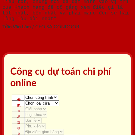
liệu tốt, chúng tôi đã đặt mình vào vị trí
của Khách hàng để cố gắng xem điều gì là
tốt nhất, bền nhất và phải mang đến sự hài
lòng lâu dài nhất"
Trần Văn Lãm
/
CEO SAIGONDOOR
Công cụ dự toán chi phí
online