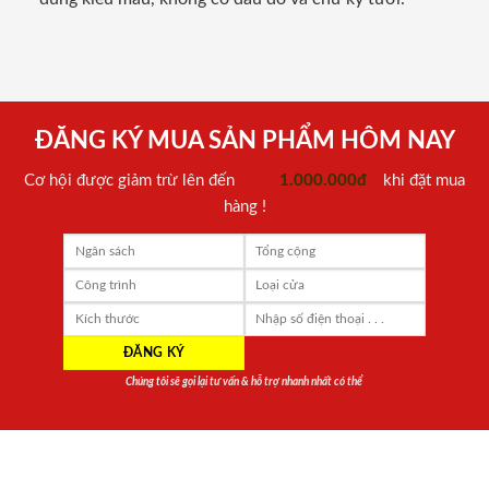
ĐĂNG KÝ MUA SẢN PHẨM HÔM NAY
Cơ hội được giảm trừ lên đến
1.000.000đ
khi đặt mua
hàng !
Chúng tôi sẽ gọi lại tư vấn & hỗ trợ nhanh nhất có thể