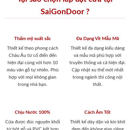
SaiGonDoor ?
Thẩm mỹ xuất sắc
Đa Dạng Về Mẫu Mã
Thiết kế theo phong cách
Thiết kế đa dạng kiểu dáng
Châu Âu từ cổ điển đến
và mẫu mã phù hợp với
hiện đại cùng với hơn 10
truyền thống và cả hiện đại.
màu vân gỗ tự nhiên. Phù
Cập nhật xu thế mới nhất
hợp với mọi không gian
trong ngành thi công nội
trong nhà bạn.
thất.
Chịu Nước 100%
Cách Âm Tốt
Cửa được đúc nguyên khối
Thiết kế dày dặn và kín khít
từ bột gỗ và PVC kết hợp
đem đến không gian riêng