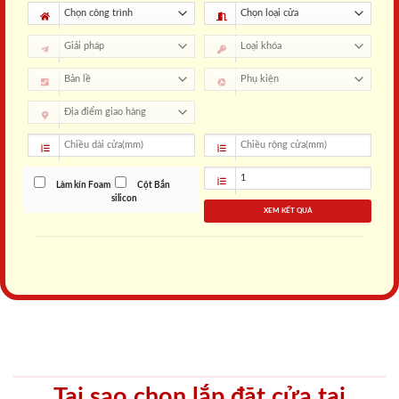
Làm kín Foam
Cột Bắn
silicon
XEM KẾT QUẢ
Tại sao chọn lắp đặt cửa tại