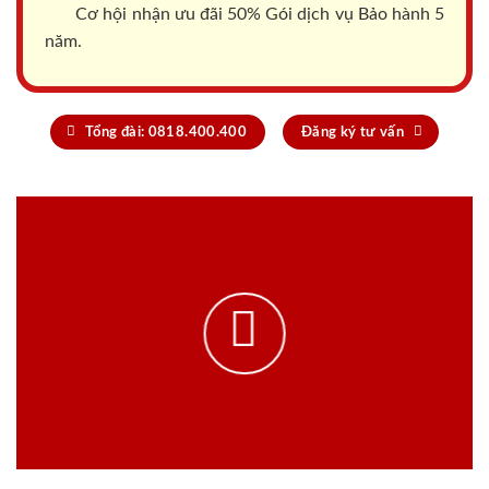
Cơ hội nhận ưu đãi 50% Gói dịch vụ Bảo hành 5
năm.
Tổng đài: 0818.400.400
Đăng ký tư vấn