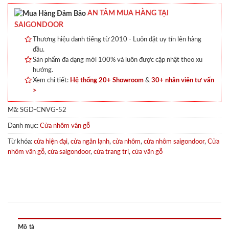
AN TÂM MUA HÀNG TẠI
SAIGONDOOR
Thương hiệu danh tiếng từ 2010 - Luôn đặt uy tín lên hàng
đầu.
Sản phẩm đa dạng mới 100% và luôn được cập nhật theo xu
hướng.
Xem chi tiết:
Hệ thống 20+ Showroom
&
30+ nhân viên tư vấn
>
Mã:
SGD-CNVG-52
Danh mục:
Cửa nhôm vân gỗ
Từ khóa:
cửa hiện đại
,
cửa ngăn lạnh
,
cửa nhôm
,
cửa nhôm saigondoor
,
Cửa
nhôm vân gỗ
,
cửa saigondoor
,
cửa trang trí
,
cửa vân gỗ
Mô tả