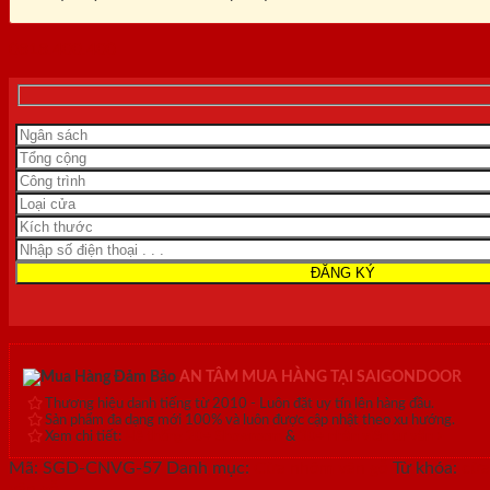
0818.400.400
AN TÂM MUA HÀNG TẠI SAIGONDOOR
Thương hiệu danh tiếng từ 2010 - Luôn đặt uy tín lên hàng đầu.
Sản phẩm đa dạng mới 100% và luôn được cập nhật theo xu hướng.
Xem chi tiết:
Hệ thống 20+ Showroom
&
30+ nhân viên tư vấn >
Mã:
SGD-CNVG-57
Danh mục:
Cửa nhôm vân gỗ
Từ khóa:
cửa
vân gỗ