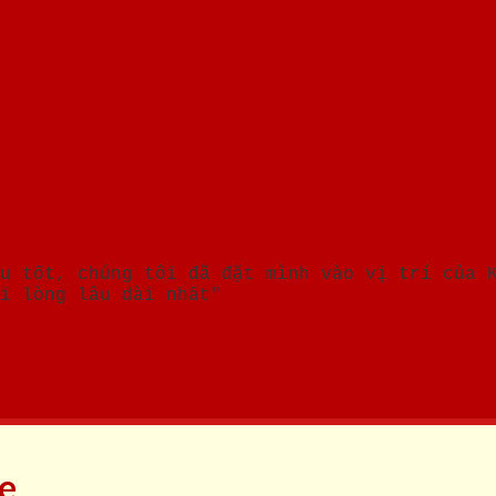
u tốt, chúng tôi đã đặt mình vào vị trí của 
i lòng lâu dài nhất"
ne