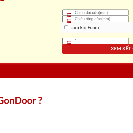
Làm kín Foam
XEM KẾT
aiGonDoor ?