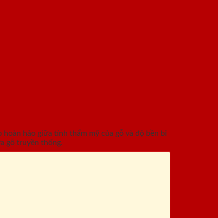
hoàn hảo giữa tính thẩm mỹ của gỗ và độ bền bỉ
a gỗ truyền thống.