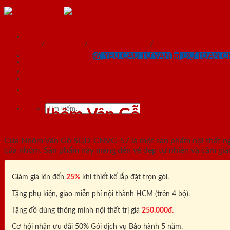
Skip
to
content
SaiGonDoor®
Trang chủ
/
Sản phẩm
/
Cửa chống cháy
/
Cửa nhôm vân gỗ
0818.400.400
YÊU CẦU TƯ VẤN
DỰ TOÁN CH
SaiGonDoor®
Tìm
Cửa Nhôm Vân Gỗ SGD-CNVG
kiếm:
Cửa Nhôm Vân Gỗ SGD-CNVG-57 là một sản phẩm nội thất ngày 
của nhôm. Sản phẩm này mang đến vẻ đẹp tự nhiên và cảm giá
Giảm giá lên đến
25%
khi thiết kế lắp đặt trọn gói.
Tặng phụ kiện, giao miễn phí nội thành HCM (trên 4 bộ).
Tặng đồ dùng thông minh nội thất trị giá
250.000đ.
Cơ hội nhận ưu đãi 50% Gói dịch vụ Bảo hành 5 năm.