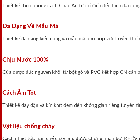
Thiết kế theo phong cách Châu Âu từ cổ điển đến hiện đại cùn
Đa Dạng Về Mẫu Mã
Thiết kế đa dạng kiểu dáng và mẫu mã phù hợp với truyền thống
Chịu Nước 100%
Cửa được đúc nguyên khối từ bột gỗ và PVC kết hợp CN cán ph
Cách Âm Tốt
Thiết kế dày dặn và kín khít đem đến không gian riêng tư yên 
Vật liệu chống cháy
Cách nhiệt tốt, hạn chế cháy lan, được chứng nhận bởi KFI (V