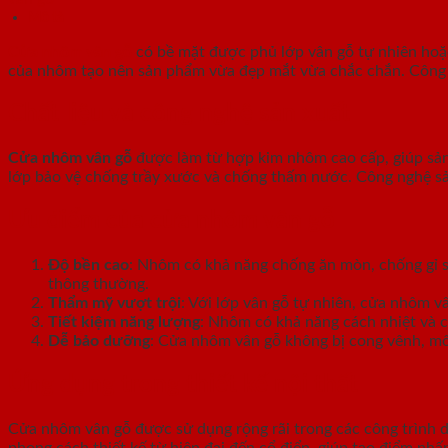
Mô tả
Cửa nhôm vân gỗ
có bề mặt được phủ lớp vân gỗ tự nhiên hoặc 
của nhôm tạo nên sản phẩm vừa đẹp mắt vừa chắc chắn. Công nghệ
Chất liệu và công nghệ sản xuất
Cửa nhôm vân gỗ
được làm từ hợp kim nhôm cao cấp, giúp sản
lớp bảo vệ chống trầy xước và chống thấm nước. Công nghệ sả
Ưu điểm của cửa nhôm vân gỗ
Độ bền cao
: Nhôm có khả năng chống ăn mòn, chống gỉ sé
thông thường.
Thẩm mỹ vượt trội
: Với lớp vân gỗ tự nhiên, cửa nhôm 
Tiết kiệm năng lượng
: Nhôm có khả năng cách nhiệt và c
Dễ bảo dưỡng
: Cửa nhôm vân gỗ không bị cong vênh, mố
Ứng dụng trong thiết kế nội thất
Cửa nhôm vân gỗ được sử dụng rộng rãi trong các công trình 
phong cách thiết kế từ hiện đại đến cổ điển, giúp tạo điểm nhấ