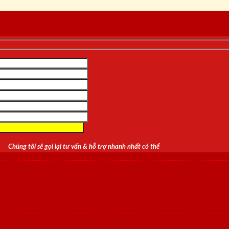
Chúng tôi sẽ gọi lại tư vấn & hỗ trợ nhanh nhất có thể
 hiện đại
,
cửa ngăn lạnh
,
cửa nhôm
,
cửa nhôm saigondoor
,
Cửa 