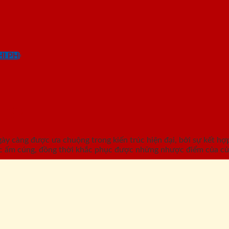
I PHÍ
-57
càng được ưa chuộng trong kiến trúc hiện đại, bởi sự kết hợp 
c ấm cúng, đồng thời khắc phục được những nhược điểm của cử