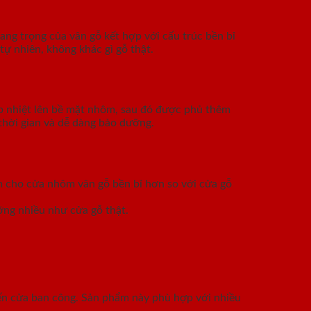
ang trọng của vân gỗ kết hợp với cấu trúc bền bỉ
tự nhiên, không khác gì gỗ thật.
p nhiệt lên bề mặt nhôm, sau đó được phủ thêm
thời gian và dễ dàng bảo dưỡng.
àm cho cửa nhôm vân gỗ bền bỉ hơn so với cửa gỗ
ỡng nhiều như cửa gỗ thật.
đến cửa ban công. Sản phẩm này phù hợp với nhiều