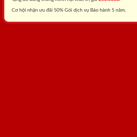
Cơ hội nhận ưu đãi 50% Gói dịch vụ Bảo hành 5 năm.
Tổng đài: 0818.400.400
Đăng ký tư vấn