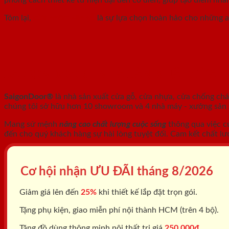
Tóm lại,
cửa nhôm vân gỗ
là sự lựa chọn hoàn hảo cho những ai
SAIGONDOOR - NHÀ SẢN XUẤT CỬA 
SaigonDoor®
là nhà sản xuất cửa gỗ, cửa nhựa, cửa chống ch
chúng tôi sở hữu hơn 10 showroom và 4 nhà máy - xưởng sản xu
Mang sứ mệnh
nâng cao chất lượng cuộc sống
thông qua việc c
đến cho quý khách hàng sự hài lòng tuyệt đối. Cam kết chất lư
Cơ hội nhận ƯU ĐÃI tháng
8/2026
Giảm giá lên đến
25%
khi thiết kế lắp đặt trọn gói.
Tặng phụ kiện, giao miễn phí nội thành HCM (trên 4 bộ).
Tặng đồ dùng thông minh nội thất trị giá
250.000đ.