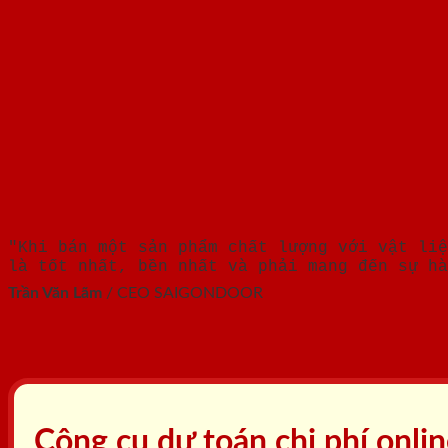
"Khi bán một sản phẩm chất lượng với vật liệ
là tốt nhất, bền nhất và phải mang đến sự hà
Trần Văn Lãm
/
CEO SAIGONDOOR
Công cụ dự toán chi phí onli