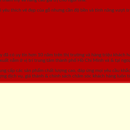
 yêu thích vẻ đẹp của gỗ nhưng cần độ bền và tính năng vượt t
GỖ, CỬA NHỰA, CỬA CHỐNG CHÁY
áy
đã có uy tín hơn 10 năm trên thị trường và hàng triệu khách h
ất nằm ở vị trí trung tâm thành phố Hồ Chí Minh và & tại ngoạ
ung cấp các sản phẩm chất lượng cao, đáp ứng mọi yêu cầu khắ
ợng dịch vụ, giá thành & chính sách chăm sóc khách hàng luôn tố