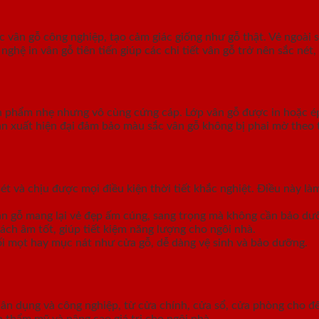
vân gỗ công nghiệp, tạo cảm giác giống như gỗ thật. Vẻ ngoài s
 in vân gỗ tiên tiến giúp các chi tiết vân gỗ trở nên sắc nét, 
 phẩm nhẹ nhưng vô cùng cứng cáp. Lớp vân gỗ được in hoặc é
n xuất hiện đại đảm bảo màu sắc vân gỗ không bị phai mờ theo 
t và chịu được mọi điều kiện thời tiết khắc nghiệt. Điều này l
vân gỗ mang lại vẻ đẹp ấm cúng, sang trọng mà không cần bảo dư
ách âm tốt, giúp tiết kiệm năng lượng cho ngôi nhà.
i mọt hay mục nát như cửa gỗ, dễ dàng vệ sinh và bảo dưỡng.
dân dụng và công nghiệp, từ cửa chính, cửa sổ, cửa phòng cho 
n thẩm mỹ và nâng cao giá trị cho ngôi nhà.