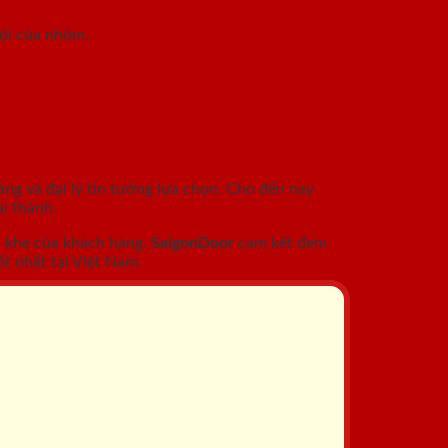
rội của nhôm.
àng và đại lý tin tưởng lựa chọn. Cho đến nay
i thành.
c khe của khách hàng.
SaigonDoor
cam kết đem
t nhất tại Việt Nam.