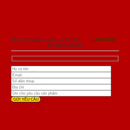
ĐĂNG KÝ NHẬN TƯ VẤN
Để có cơ hội được giảm trừ lên đến
1.000.000đ
khi đặt mua hàng.