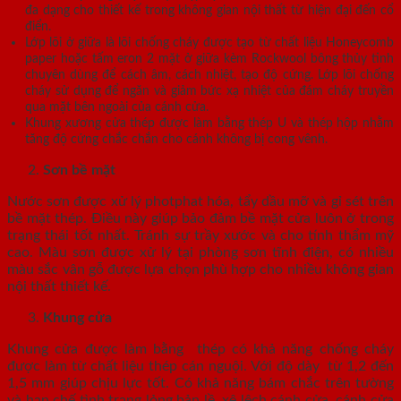
đa dạng cho thiết kế trong không gian nội thất từ hiện đại đến cổ
điển.
Lớp lõi ở giữa là lõi chống cháy được tạo từ chất liệu Honeycomb
paper hoặc tấm eron 2 mặt ở giữa kèm Rockwool bông thủy tinh
chuyên dùng để cách âm, cách nhiệt, tạo độ cứng. Lớp lõi chống
cháy sử dụng để ngăn và giảm bức xạ nhiệt của đám cháy truyền
qua mặt bên ngoài của cánh cửa.
Khung xương cửa thép được làm bằng thép U và thép hộp nhằm
tăng độ cứng chắc chắn cho cánh không bị cong vênh.
Sơn bề mặt
Nước sơn được xử lý photphat hóa, tẩy dầu mỡ và gỉ sét trên
bề mặt thép. Điều này giúp bảo đảm bề mặt cửa luôn ở trong
trạng thái tốt nhất. Tránh sự trầy xước và cho tính thẩm mỹ
cao. Màu sơn được xử lý tại phòng sơn tĩnh điện, có nhiều
màu sắc vân gỗ được lựa chọn phù hợp cho nhiều không gian
nội thất thiết kế.
Khung cửa
Khung cửa được làm bằng thép có khả năng chống cháy
được làm từ chất liệu thép cán nguội. Với độ dày từ 1,2 đến
1,5 mm giúp chịu lực tốt. Có khả năng bám chắc trên tường
và hạn chế tình trạng lỏng bản lề, xệ lệch cánh cửa, cánh cửa