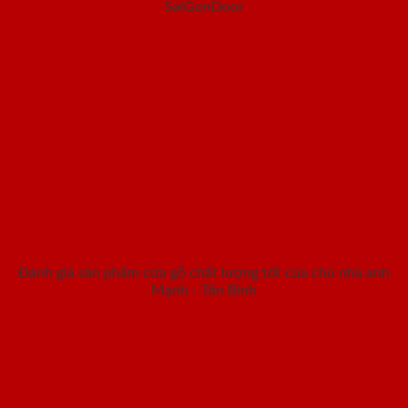
SaiGonDoor
Đánh giá sản phẩm cửa gỗ chất lượng tốt của chủ nhà anh
Mạnh - Tân Bình