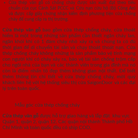
Cửa thép vân gỗ có chống cháy được sản xuất đạt theo tiêu
chuẩn của cục Cảnh Sát PCCC và Cứu nạn cứu hộ (Bộ Công An)
và được cấp giấy chứng nhận kiểm định phương tiện cửa chống
cháy để cung cấp ra thị trường.
Cửa thép vân gỗ
bao gồm cửa thép chống cháy, cửa thoát
hiểm là một trong những sản phẩm cần thiết ngăn cháy lan,
ngăn khói khi có 1 đám cháy nhỏ xảy ra và chúng ta có đủ
thời gian để di chuyển tài sản và chạy thoát thoát nạn. Cửa
thép chống cháy không những là sản phẩm bảo vệ tính mạng
con người khi có cháy xảy ra, bảo vệ tài sản chống trộm cấp
cho ngôi nhà của bạn và các thành viên trong gia đình mà nó
còn là điểm nhấn tô đẹp thêm không gian nội thất. Để biết
thêm thông tin chi tiết về cửa thép chống cháy, mời quý
khách liên hệ với hệ thống siêu thị cửa SaigonDoor và các đại
lý trên toàn quốc.
Mẫu góc cửa thép chống cháy
Cửa thép vân gỗ
được hỗ trợ giao hàng và lắp đặt khu vực
Quận 1, quận 2, quận 12, Các quận nội thành Thành phố Hồ
Chí Minh và toàn quốc đều có ship COD.