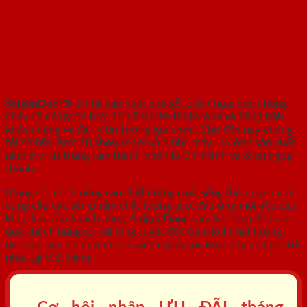
SAIGONDOOR - NHÀ SẢN XUẤT CỬA
GỖ, CỬA NHỰA, CỬA CHỐNG CHÁY
SaigonDoor®
là nhà sản xuất cửa gỗ, cửa nhựa, cửa chống
cháy
đã có uy tín hơn 10 năm trên thị trường và hàng triệu
khách hàng và đại lý tin tưởng lựa chọn. Cho đến nay chúng
tôi sở hữu hơn 10 showroom và 4 nhà máy - xưởng sản xuất
nằm ở vị trí trung tâm thành phố Hồ Chí Minh và & tại ngoại
thành.
Mang sứ mệnh
nâng cao chất lượng cuộc sống
thông qua việc
cung cấp các sản phẩm chất lượng cao, đáp ứng mọi yêu cầu
khắc khe của khách hàng.
SaigonDoor
cam kết đem đến cho
quý khách hàng sự hài lòng tuyệt đối. Cam kết chất lượng
dịch vụ, giá thành & chính sách chăm sóc khách hàng luôn tốt
nhất tại Việt Nam.