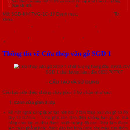
Sản phẩm đa dạng mới 100% và luôn được cập nhật theo xu hướng.
Xem chi tiết:
Hệ thống 20+ Showroom
&
30+ nhân viên tư vấn >
Mã:
SGD-KM.TVG-1C-19
Danh mục:
Cửa thép vân gỗ
Từ
khóa:
cửa sổ
,
cửa thép an toàn
,
cửa thép chống cháy
,
cửa
thép chung cư
,
cửa thép gỗ
,
cửa thép hiện đại
,
cửa thép nhà
chính
,
cửa thép sơn màu
,
cửa thép thông dụng
,
cửa thép
thông phòng
,
cửa thép vân gỗ
,
cửa vòm
,
cửa vòm cong
Mô tả
Thông tin về Cửa thép vân gỗ SGD 1
Cửa thép vân gỗ
SGD 1 chất lượng hàng đầu 0933.707707
CỬA THÉP VÂN GỖ
– CẤU TẠO VÀ SỬ DỤNG
Cấu tạo cửa thép chống cháy gồm 5 bộ phận như sau:
Cánh cửa
gồm 3 lớp
Bề mặt ngoài cùng được tạo nên bởi 2 tấm thép phủ vân gỗ có độ
dày từ 0.7mm – 1.2m phủ sơn tĩnh điện chống han gỉ, có khả
năng chịu lực và chịu được nhiệt cường độ cao. Thép tấm được
làm cánh phẳng hoặc được dập tạo hình Pano cho mẫu cửa thêm