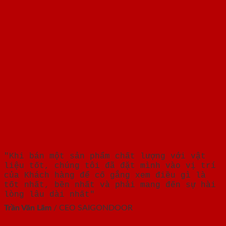
"Khi bán một sản phẩm chất lượng với vật
liệu tốt, chúng tôi đã đặt mình vào vị trí
của Khách hàng để cố gắng xem điều gì là
tốt nhất, bền nhất và phải mang đến sự hài
lòng lâu dài nhất"
Trần Văn Lãm
/
CEO SAIGONDOOR