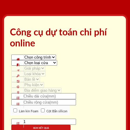
Công cụ dự toán chi phí
online
Làm kín Foam
Cột Bắn silicon
XEM KẾT QUẢ