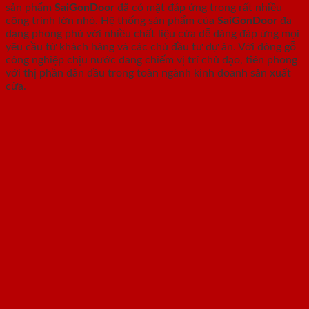
sản phẩm
SaiGonDoor
đã có mặt đáp ứng trong rất nhiều
công trình lớn nhỏ. Hệ thống sản phẩm của
SaiGonDoor
đa
dạng phong phú với nhiều chất liệu cửa dễ dàng đáp ứng mọi
yêu cầu từ khách hàng và các chủ đầu tư dự án. Với dòng gỗ
công nghiệp chịu nước đang chiếm vị trí chủ đạo, tiên phong
với thị phần dẫn đầu trong toàn ngành kinh doanh sản xuất
cửa.