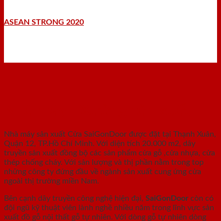
ASEAN STRONG 2020
Nhà máy - Xưởng sản xuất
Nhà máy sản xuất Cửa SaiGonDoor được đặt tại Thạnh Xuân,
Quận 12, TP.Hồ Chí Minh. Với diện tích 20.000 m2, dây
truyền sản xuất đồng bộ các sản phẩm cửa gỗ ,cửa nhựa, cửa
thép chống cháy. Với sản lượng và thị phần nằm trong top
những công ty đứng đầu về ngành sản xuất cung ứng cửa
ngoài thị trường miền Nam.
Bên cạnh dây truyền công nghệ hiện đại,
SaiGonDoor
còn có
đội ngũ kỹ thuật viên lành nghề nhiều năm trong lĩnh vực sản
xuất đồ gỗ nội thất gỗ tự nhiên. Với dòng gỗ tự nhiên dòng