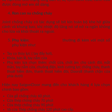
được đóng mở em dễ dàng.
Ron cao su chống cháy
Joint chống cháy có tác dụng sẽ bít kín toàn bộ khe hở giữa
cánh và khung bao, khi nhiệt độ tăng nó sẽ nở ra ngăn không
cho lửa và khói thoát ra ngoài.
Phụ kiện:
Cửa thép vân gỗ
thường đi kèm với một số
phụ kiện như:
Tay co thủy lực ( tay đẩy hơi),
Khóa, bản lề, tay nắm cửa
Phụ kiện lựa chọn thêm: chốt cửa, chốt âm cho cánh đôi, mắt
thần, tay nắm cửa, chuông điện, kính cường lực chống cháy, thanh
thoát hiểm đơn, thanh thoát hiểm đôi, Doorsill (thanh chặn cửa
phía dưới)
Hiện nay SaigonDoor mang đến cho khách hàng 4 lựa chọn
chính bao gồm:
Cửa gỗ chống cháy 60 phút.
Cửa thép chống cháy 70 phút
Cửa thép chống cháy 90 phút
Và cửa Thép chống cháy 120 phút cao cấp.