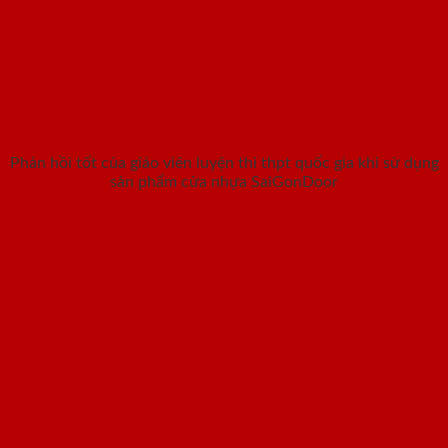
Phản hồi tốt của giáo viên luyện thi thpt quốc gia khi sử dụng
sản phẩm cửa nhựa SaiGonDoor