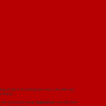
àng và đại lý tin tưởng lựa chọn. Cho đến nay
i thành.
c khe của khách hàng.
SaigonDoor
cam kết đem