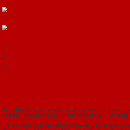
Cửa Thép Vân Gỗ SGD-KM.TVG-1C-37n.
Cửa Thép Vân Gỗ SGD-KM.TVG-1C-38n.
Cửa Thép Vân Gỗ SGD-KM.TVG-1C-39n.
1
2
3
4
SAIGONDOOR - NHÀ SẢN XUẤT CỬA 
SaigonDoor®
là nhà sản xuất cửa gỗ, cửa nhựa, cửa chống ch
chúng tôi sở hữu hơn 10 showroom và 4 nhà máy - xưởng sản xu
Mang sứ mệnh
nâng cao chất lượng cuộc sống
thông qua việc c