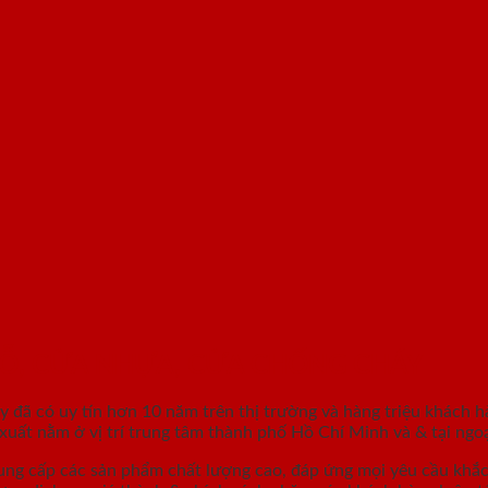
GỖ, CỬA NHỰA, CỬA CHỐNG CHÁY
áy
đã có uy tín hơn 10 năm trên thị trường và hàng triệu khách h
ất nằm ở vị trí trung tâm thành phố Hồ Chí Minh và & tại ngoạ
ung cấp các sản phẩm chất lượng cao, đáp ứng mọi yêu cầu khắ