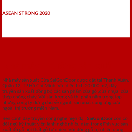
ASEAN STRONG 2020
Nhà máy - Xưởng sản xuất
Nhà máy sản xuất Cửa SaiGonDoor được đặt tại Thạnh Xuân,
Quận 12, TP.Hồ Chí Minh. Với diện tích 20.000 m2, dây
truyền sản xuất đồng bộ các sản phẩm cửa gỗ ,cửa nhựa, cửa
thép chống cháy. Với sản lượng và thị phần nằm trong top
những công ty đứng đầu về ngành sản xuất cung ứng cửa
ngoài thị trường miền Nam.
Bên cạnh dây truyền công nghệ hiện đại,
SaiGonDoor
còn có
đội ngũ kỹ thuật viên lành nghề nhiều năm trong lĩnh vực sản
xuất đồ gỗ nội thất gỗ tự nhiên. Với dòng gỗ tự nhiên dòng