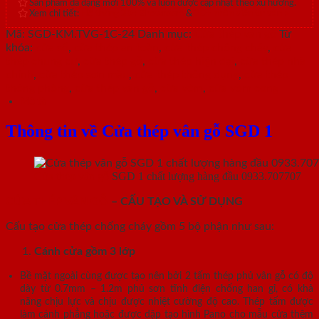
Sản phẩm đa dạng mới 100% và luôn được cập nhật theo xu hướng.
Xem chi tiết:
Hệ thống 20+ Showroom
&
30+ nhân viên tư vấn >
Mã:
SGD-KM.TVG-1C-24
Danh mục:
Cửa thép vân gỗ
Từ
khóa:
cửa sổ
,
cửa thép an toàn
,
cửa thép chống cháy
,
cửa
thép chung cư
,
cửa thép gỗ
,
cửa thép hiện đại
,
cửa thép nhà
chính
,
cửa thép sơn màu
,
cửa thép thông dụng
,
cửa thép
thông phòng
,
cửa thép vân gỗ
,
cửa vòm
,
cửa vòm cong
Mô tả
Thông tin về Cửa thép vân gỗ SGD 1
Cửa thép vân gỗ
SGD 1 chất lượng hàng đầu 0933.707707
CỬA THÉP VÂN GỖ
– CẤU TẠO VÀ SỬ DỤNG
Cấu tạo cửa thép chống cháy gồm 5 bộ phận như sau:
Cánh cửa
gồm 3 lớp
Bề mặt ngoài cùng được tạo nên bởi 2 tấm thép phủ vân gỗ có độ
dày từ 0.7mm – 1.2m phủ sơn tĩnh điện chống han gỉ, có khả
năng chịu lực và chịu được nhiệt cường độ cao. Thép tấm được
làm cánh phẳng hoặc được dập tạo hình Pano cho mẫu cửa thêm