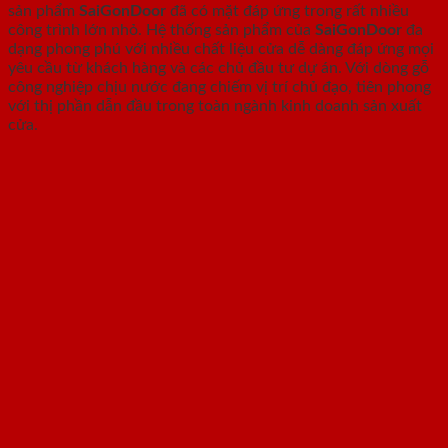
sản phẩm
SaiGonDoor
đã có mặt đáp ứng trong rất nhiều
công trình lớn nhỏ. Hệ thống sản phẩm của
SaiGonDoor
đa
dạng phong phú với nhiều chất liệu cửa dễ dàng đáp ứng mọi
yêu cầu từ khách hàng và các chủ đầu tư dự án. Với dòng gỗ
công nghiệp chịu nước đang chiếm vị trí chủ đạo, tiên phong
với thị phần dẫn đầu trong toàn ngành kinh doanh sản xuất
cửa.