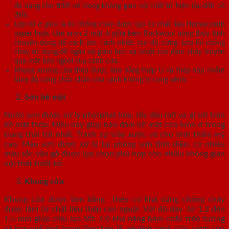
đa dạng cho thiết kế trong không gian nội thất từ hiện đại đến cổ
điển.
Lớp lõi ở giữa là lõi chống cháy được tạo từ chất liệu Honeycomb
paper hoặc tấm eron 2 mặt ở giữa kèm Rockwool bông thủy tinh
chuyên dùng để cách âm, cách nhiệt, tạo độ cứng. Lớp lõi chống
cháy sử dụng để ngăn và giảm bức xạ nhiệt của đám cháy truyền
qua mặt bên ngoài của cánh cửa.
Khung xương cửa thép được làm bằng thép U và thép hộp nhằm
tăng độ cứng chắc chắn cho cánh không bị cong vênh.
Sơn bề mặt
Nước sơn được xử lý photphat hóa, tẩy dầu mỡ và gỉ sét trên
bề mặt thép. Điều này giúp bảo đảm bề mặt cửa luôn ở trong
trạng thái tốt nhất. Tránh sự trầy xước và cho tính thẩm mỹ
cao. Màu sơn được xử lý tại phòng sơn tĩnh điện, có nhiều
màu sắc vân gỗ được lựa chọn phù hợp cho nhiều không gian
nội thất thiết kế.
Khung cửa
Khung cửa được làm bằng thép có khả năng chống cháy
được làm từ chất liệu thép cán nguội. Với độ dày từ 1,2 đến
1,5 mm giúp chịu lực tốt. Có khả năng bám chắc trên tường
và hạn chế tình trạng lỏng bản lề, xệ lệch cánh cửa, cánh cửa