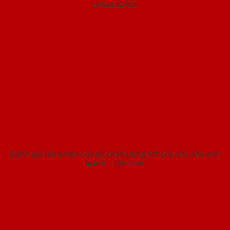
SaiGonDoor
Đánh giá sản phẩm cửa gỗ chất lượng tốt của chủ nhà anh
Mạnh - Tân Bình