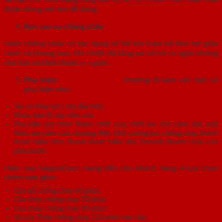
được đóng mở em dễ dàng.
Ron cao su chống cháy
Joint chống cháy có tác dụng sẽ bít kín toàn bộ khe hở giữa
cánh và khung bao, khi nhiệt độ tăng nó sẽ nở ra ngăn không
cho lửa và khói thoát ra ngoài.
Phụ kiện:
Cửa thép vân gỗ
thường đi kèm với một số
phụ kiện như:
Tay co thủy lực ( tay đẩy hơi),
Khóa, bản lề, tay nắm cửa
Phụ kiện lựa chọn thêm: chốt cửa, chốt âm cho cánh đôi, mắt
thần, tay nắm cửa, chuông điện, kính cường lực chống cháy, thanh
thoát hiểm đơn, thanh thoát hiểm đôi, Doorsill (thanh chặn cửa
phía dưới)
Hiện nay SaigonDoor mang đến cho khách hàng 4 lựa chọn
chính bao gồm:
Cửa gỗ chống cháy 60 phút.
Cửa thép chống cháy 70 phút
Cửa thép chống cháy 90 phút
Và cửa Thép chống cháy 120 phút cao cấp.