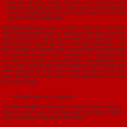
Cửa thép vân gỗ có chống cháy được sản xuất đạt theo tiêu
chuẩn của cục Cảnh Sát PCCC và Cứu nạn cứu hộ (Bộ Công An)
và được cấp giấy chứng nhận kiểm định phương tiện cửa chống
cháy để cung cấp ra thị trường.
Cửa thép vân gỗ
bao gồm cửa thép chống cháy, cửa thoát
hiểm là một trong những sản phẩm cần thiết ngăn cháy lan,
ngăn khói khi có 1 đám cháy nhỏ xảy ra và chúng ta có đủ
thời gian để di chuyển tài sản và chạy thoát thoát nạn. Cửa
thép chống cháy không những là sản phẩm bảo vệ tính mạng
con người khi có cháy xảy ra, bảo vệ tài sản chống trộm cấp
cho ngôi nhà của bạn và các thành viên trong gia đình mà nó
còn là điểm nhấn tô đẹp thêm không gian nội thất. Để biết
thêm thông tin chi tiết về cửa thép chống cháy, mời quý
khách liên hệ với hệ thống siêu thị cửa SaigonDoor và các đại
lý trên toàn quốc.
Mẫu góc cửa thép chống cháy
Cửa thép vân gỗ
được hỗ trợ giao hàng và lắp đặt khu vực
Quận 1, quận 2, quận 12, Các quận nội thành Thành phố Hồ
Chí Minh và toàn quốc đều có ship COD.