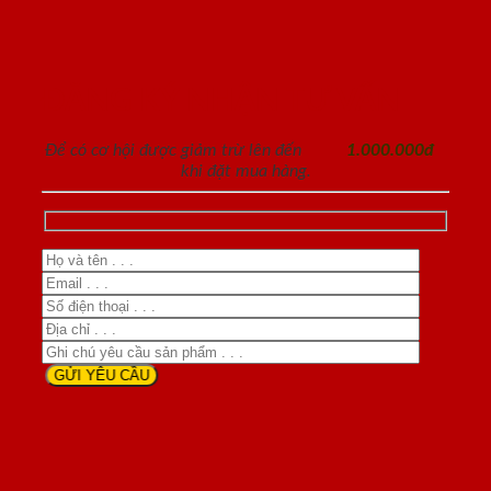
ĐĂNG KÝ NHẬN TƯ VẤN
Để có cơ hội được giảm trừ lên đến
1.000.000đ
khi đặt mua hàng.