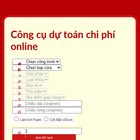
Công cụ dự toán chi phí
online
Làm kín Foam
Cột Bắn silicon
XEM KẾT QUẢ