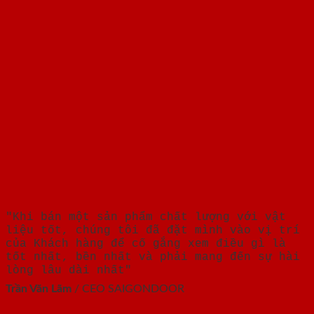
"Khi bán một sản phẩm chất lượng với vật
liệu tốt, chúng tôi đã đặt mình vào vị trí
của Khách hàng để cố gắng xem điều gì là
tốt nhất, bền nhất và phải mang đến sự hài
lòng lâu dài nhất"
Trần Văn Lãm
/
CEO SAIGONDOOR