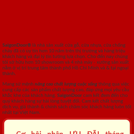
SAIGONDOOR - NHÀ SẢN XUẤT CỬA
GỖ, CỬA NHỰA, CỬA CHỐNG CHÁY
SaigonDoor®
là nhà sản xuất cửa gỗ, cửa nhựa, cửa chống
cháy
đã có uy tín hơn 10 năm trên thị trường và hàng triệu
khách hàng và đại lý tin tưởng lựa chọn. Cho đến nay chúng
tôi sở hữu hơn 10 showroom và 4 nhà máy - xưởng sản xuất
nằm ở vị trí trung tâm thành phố Hồ Chí Minh và & tại ngoại
thành.
Mang sứ mệnh
nâng cao chất lượng cuộc sống
thông qua việc
cung cấp các sản phẩm chất lượng cao, đáp ứng mọi yêu cầu
khắc khe của khách hàng.
SaigonDoor
cam kết đem đến cho
quý khách hàng sự hài lòng tuyệt đối. Cam kết chất lượng
dịch vụ, giá thành & chính sách chăm sóc khách hàng luôn tốt
nhất tại Việt Nam.