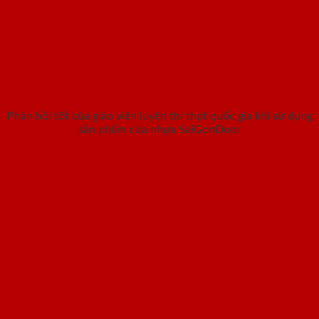
Phản hồi tốt của giáo viên luyện thi thpt quốc gia khi sử dụng
sản phẩm cửa nhựa SaiGonDoor