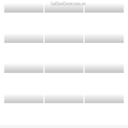
SaiGonDoor.com.vn