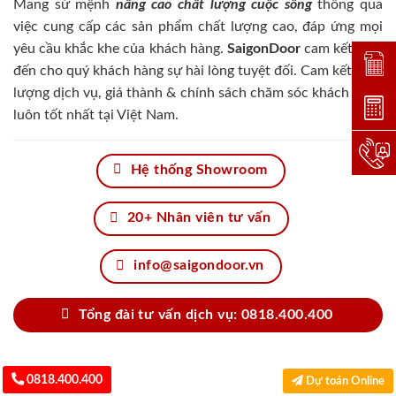
Mang sứ mệnh
nâng cao chất lượng cuộc sống
thông qua
việc cung cấp các sản phẩm chất lượng cao, đáp ứng mọi
yêu cầu khắc khe của khách hàng.
SaigonDoor
cam kết đem
Đặt lị
đến cho quý khách hàng sự hài lòng tuyệt đối. Cam kết chất
lượng dịch vụ, giá thành & chính sách chăm sóc khách hàng
Dự toá
luôn tốt nhất tại Việt Nam.
Hotlin
Hệ thống Showroom
20+ Nhân viên tư vấn
info@saigondoor.vn
Tổng đài tư vấn dịch vụ: 0818.400.400
0818.400.400
Dự toán Online