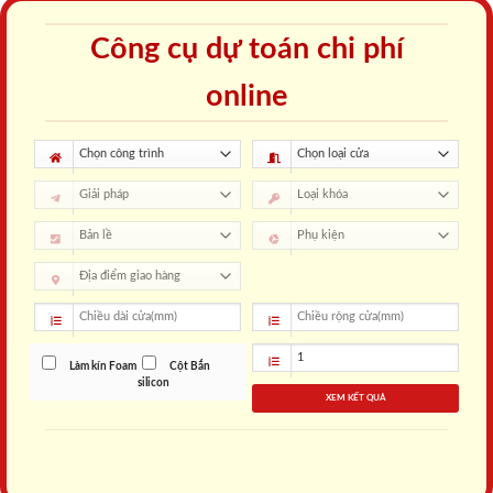
Công cụ dự toán chi phí
online
Làm kín Foam
Cột Bắn
silicon
XEM KẾT QUẢ