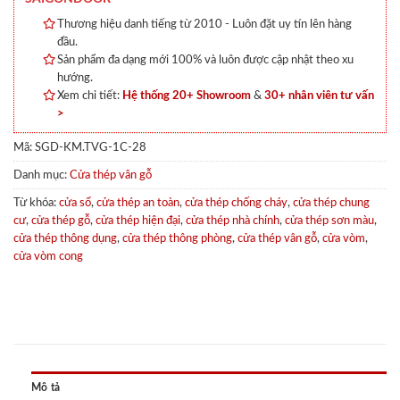
Thương hiệu danh tiếng từ 2010 - Luôn đặt uy tín lên hàng
đầu.
Sản phẩm đa dạng mới 100% và luôn được cập nhật theo xu
hướng.
Xem chi tiết:
Hệ thống 20+ Showroom
&
30+ nhân viên tư vấn
>
Mã:
SGD-KM.TVG-1C-28
Danh mục:
Cửa thép vân gỗ
Từ khóa:
cửa sổ
,
cửa thép an toàn
,
cửa thép chống cháy
,
cửa thép chung
cư
,
cửa thép gỗ
,
cửa thép hiện đại
,
cửa thép nhà chính
,
cửa thép sơn màu
,
cửa thép thông dụng
,
cửa thép thông phòng
,
cửa thép vân gỗ
,
cửa vòm
,
cửa vòm cong
Mô tả