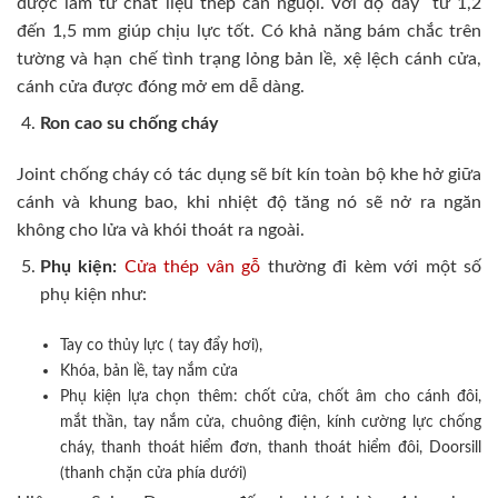
được làm từ chất liệu thép cán nguội. Với độ dày từ 1,2
đến 1,5 mm giúp chịu lực tốt. Có khả năng bám chắc trên
tường và hạn chế tình trạng lỏng bản lề, xệ lệch cánh cửa,
cánh cửa được đóng mở em dễ dàng.
Ron cao su chống cháy
Joint chống cháy có tác dụng sẽ bít kín toàn bộ khe hở giữa
cánh và khung bao, khi nhiệt độ tăng nó sẽ nở ra ngăn
không cho lửa và khói thoát ra ngoài.
Phụ kiện:
Cửa thép vân gỗ
thường đi kèm với một số
phụ kiện như:
Tay co thủy lực ( tay đẩy hơi),
Khóa, bản lề, tay nắm cửa
Phụ kiện lựa chọn thêm: chốt cửa, chốt âm cho cánh đôi,
mắt thần, tay nắm cửa, chuông điện, kính cường lực chống
cháy, thanh thoát hiểm đơn, thanh thoát hiểm đôi, Doorsill
(thanh chặn cửa phía dưới)