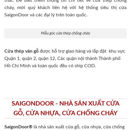
thất. Để biết thêm thông tin chi tiết về cửa thép chống
cháy, mời quý khách liên hệ với hệ thống siêu thị cửa
SaigonDoor và các đại lý trên toàn quốc.
Mẫu góc cửa thép chống cháy
Cửa thép vân gỗ
được hỗ trợ giao hàng và lắp đặt khu vực
Quận 1, quận 2, quận 12, Các quận nội thành Thành phố
Hồ Chí Minh và toàn quốc đều có ship COD.
SAIGONDOOR - NHÀ SẢN XUẤT CỬA
GỖ, CỬA NHỰA, CỬA CHỐNG CHÁY
SaigonDoor®
là nhà sản xuất cửa gỗ, cửa nhựa, cửa chống