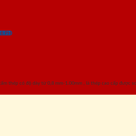
I PHÍ
G-1C-3
m thép có độ dày từ 0,8 mm-1.00mm , là thép cao cấp được sơn