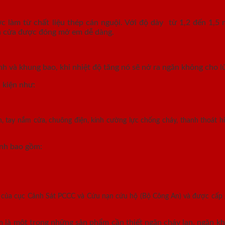
làm từ chất liệu thép cán nguội. Với độ dày từ 1,2 đến 1,5 
ánh cửa được đóng mở em dễ dàng.
nh và khung bao, khi nhiệt độ tăng nó sẽ nở ra ngăn không cho lử
 kiện như:
, tay nắm cửa, chuông điện, kính cường lực chống cháy, thanh thoát hi
ính bao gồm:
n của cục Cảnh Sát PCCC và Cứu nạn cứu hộ (Bộ Công An) và được cấp
là một trong những sản phẩm cần thiết ngăn cháy lan, ngăn khó