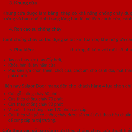
Khung cửa
Khung cửa được làm bằng thép có khả năng chống cháy được 
tường và hạn chế tình trạng lỏng bản lề, xệ lệch cánh cửa, c
Ron cao su chống cháy
Joint chống cháy có tác dụng sẽ bít kín toàn bộ khe hở giữa cá
Phụ kiện:
Cửa thép vân gỗ
thường đi kèm với một số phụ
Tay co thủy lực ( tay đẩy hơi),
Khóa, bản lề, tay nắm cửa
Phụ kiện lựa chọn thêm: chốt cửa, chốt âm cho cánh đôi, mắt thần
phía dưới)
Hiện nay SaigonDoor mang đến cho khách hàng 4 lựa chọn ch
Cửa gỗ chống cháy 60 phút.
Cửa thép chống cháy 70 phút
Cửa thép chống cháy 90 phút
Và cửa Thép chống cháy 120 phút cao cấp.
Cửa thép vân gỗ có chống cháy được sản xuất đạt theo tiêu chuẩ
để cung cấp ra thị trường.
Cửa thép vân gỗ
bao gồm cửa thép chống cháy, cửa thoát hiểm 