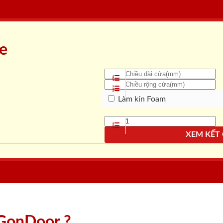
ne
Làm kín Foam
XEM KẾT
aiGonDoor ?