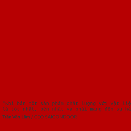
"Khi bán một sản phẩm chất lượng với vật liệ
là tốt nhất, bền nhất và phải mang đến sự hà
Trần Văn Lãm
/
CEO SAIGONDOOR