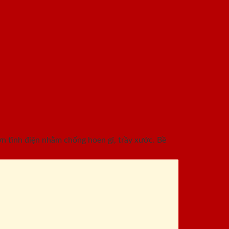
 tĩnh điện nhằm chống hoen gỉ, trầy xước. Bề