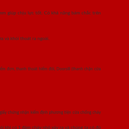
mm giúp chịu lực tốt. Có khả năng bám chắc trên
a và khói thoát ra ngoài.
ểm đơn, thanh thoát hiểm đôi, Doorsill (thanh chặn cửa
 giấy chứng nhận kiểm định phương tiện cửa chống cháy
i khi có 1 đám cháy nhỏ xảy ra và chúng ta có đủ