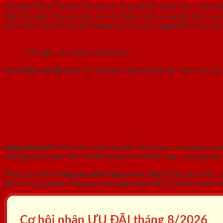
thời gian để di chuyển tài sản và chạy thoát thoát nạn. Cửa t
cấp cho ngôi nhà của bạn và các thành viên trong gia đình mà 
quý khách liên hệ với hệ thống siêu thị cửa SaigonDoor và các 
Mẫu góc cửa thép chống cháy
Cửa thép vân gỗ
được hỗ trợ giao hàng và lắp đặt khu vực Q
SAIGONDOOR - NHÀ SẢN XUẤT CỬA 
SaigonDoor®
là nhà sản xuất cửa gỗ, cửa nhựa, cửa chống ch
chúng tôi sở hữu hơn 10 showroom và 4 nhà máy - xưởng sản xu
Mang sứ mệnh
nâng cao chất lượng cuộc sống
thông qua việc c
đến cho quý khách hàng sự hài lòng tuyệt đối. Cam kết chất lư
Cơ hội nhận ƯU ĐÃI tháng
8/2026