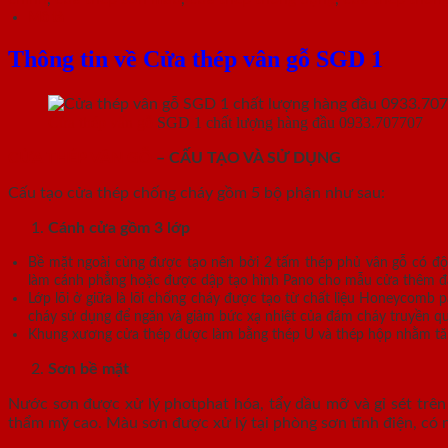
Mô tả
Thông tin về Cửa thép vân gỗ SGD 1
Cửa thép vân gỗ
SGD 1 chất lượng hàng đầu 0933.707707
CỬA THÉP VÂN GỖ
– CẤU TẠO VÀ SỬ DỤNG
Cấu tạo cửa thép chống cháy gồm 5 bộ phận như sau:
Cánh cửa
gồm 3 lớp
Bề mặt ngoài cùng được tạo nên bởi 2 tấm thép phủ vân gỗ có độ
làm cánh phẳng hoặc được dập tạo hình Pano cho mẫu cửa thêm đa dạ
Lớp lõi ở giữa là lõi chống cháy được tạo từ chất liệu Honeycomb
cháy sử dụng để ngăn và giảm bức xạ nhiệt của đám cháy truyền q
Khung xương cửa thép được làm bằng thép U và thép hộp nhằm tăn
Sơn bề mặt
Nước sơn được xử lý photphat hóa, tẩy dầu mỡ và gỉ sét trên 
thẩm mỹ cao. Màu sơn được xử lý tại phòng sơn tĩnh điện, có 