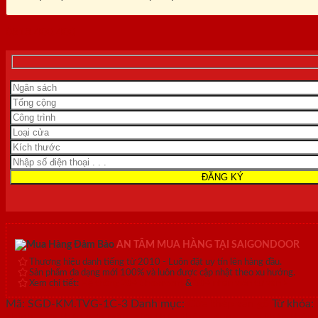
0818.400.400
AN TÂM MUA HÀNG TẠI SAIGONDOOR
Thương hiệu danh tiếng từ 2010 - Luôn đặt uy tín lên hàng đầu.
Sản phẩm đa dạng mới 100% và luôn được cập nhật theo xu hướng.
Xem chi tiết:
Hệ thống 20+ Showroom
&
30+ nhân viên tư vấn >
Mã:
SGD-KM.TVG-1C-3
Danh mục:
Cửa thép vân gỗ
Từ khóa:
chính
,
cửa thép sơn màu
,
cửa thép thông dụng
,
cửa thép thôn