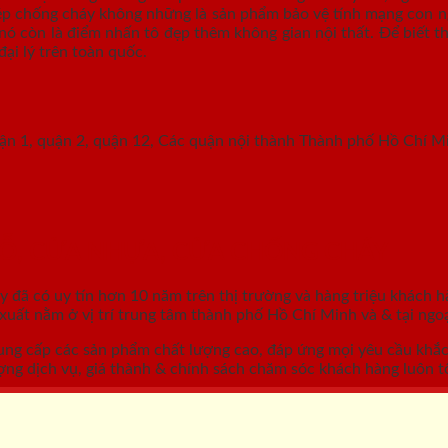
hép chống cháy không những là sản phẩm bảo vệ tính mạng con ng
nó còn là điểm nhấn tô đẹp thêm không gian nội thất. Để biết th
đại lý trên toàn quốc.
uận 1, quận 2, quận 12, Các quận nội thành Thành phố Hồ Chí M
GỖ, CỬA NHỰA, CỬA CHỐNG CHÁY
áy
đã có uy tín hơn 10 năm trên thị trường và hàng triệu khách h
ất nằm ở vị trí trung tâm thành phố Hồ Chí Minh và & tại ngoạ
ung cấp các sản phẩm chất lượng cao, đáp ứng mọi yêu cầu khắ
ợng dịch vụ, giá thành & chính sách chăm sóc khách hàng luôn tố