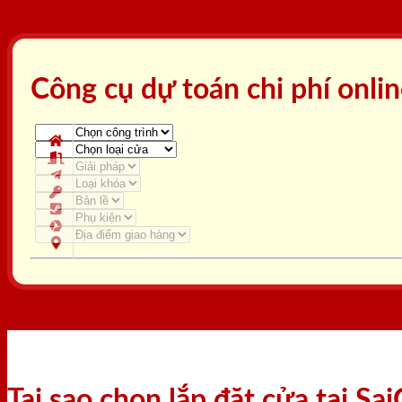
Công cụ dự toán chi phí onli
Tại sao chọn lắp đặt cửa tại S