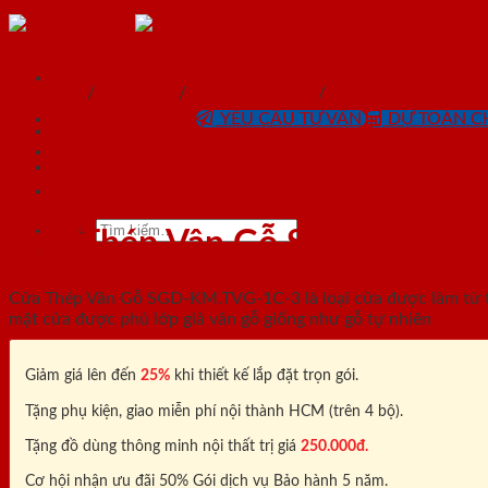
Skip
to
content
SaiGonDoor®
Trang chủ
/
Sản phẩm
/
Cửa chống cháy
/
Cửa thép vân gỗ
0818.400.400
YÊU CẦU TƯ VẤN
DỰ TOÁN CH
SaiGonDoor®
Tìm
Cửa Thép Vân Gỗ SGD-KM.TV
kiếm:
Cửa Thép Vân Gỗ SGD-KM.TVG-1C-3 là loại cửa được làm từ tấ
mặt cửa được phủ lớp giả vân gỗ giống như gỗ tự nhiên
Giảm giá lên đến
25%
khi thiết kế lắp đặt trọn gói.
Tặng phụ kiện, giao miễn phí nội thành HCM (trên 4 bộ).
Tặng đồ dùng thông minh nội thất trị giá
250.000đ.
Cơ hội nhận ưu đãi 50% Gói dịch vụ Bảo hành 5 năm.