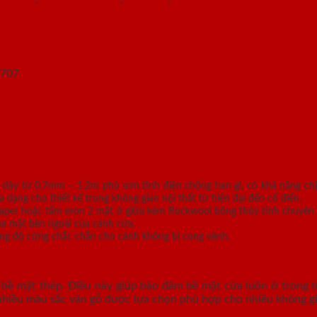
 dày từ 0.7mm – 1.2m phủ sơn tĩnh điện chống han gỉ, có khả năng ch
ng cho thiết kế trong không gian nội thất từ hiện đại đến cổ điển.
 paper hoặc tấm eron 2 mặt ở giữa kèm Rockwool bông thủy tinh chuyên 
ua mặt bên ngoài của cánh cửa.
g độ cứng chắc chắn cho cánh không bị cong vênh.
bề mặt thép. Điều này giúp bảo đảm bề mặt cửa luôn ở trong tr
nhiều màu sắc vân gỗ được lựa chọn phù hợp cho nhiều không gia