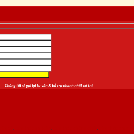
Chúng tôi sẽ gọi lại tư vấn & hỗ trợ nhanh nhất có thể
cửa sổ
,
cửa thép an toàn
,
cửa thép chống cháy
,
cửa thép chung 
g phòng
,
cửa thép vân gỗ
,
cửa vòm
,
cửa vòm cong