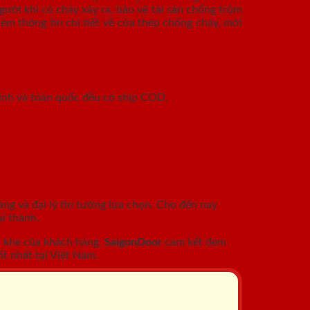
ười khi có cháy xảy ra, bảo vệ tài sản chống trộm
êm thông tin chi tiết về cửa thép chống cháy, mời
inh và toàn quốc đều có ship COD.
àng và đại lý tin tưởng lựa chọn. Cho đến nay
i thành.
c khe của khách hàng.
SaigonDoor
cam kết đem
t nhất tại Việt Nam.