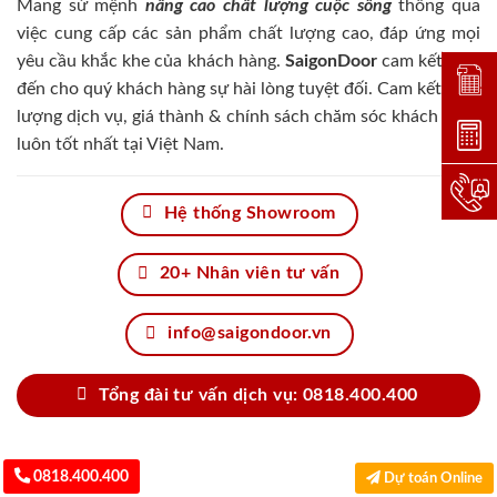
Mang sứ mệnh
nâng cao chất lượng cuộc sống
thông qua
việc cung cấp các sản phẩm chất lượng cao, đáp ứng mọi
yêu cầu khắc khe của khách hàng.
SaigonDoor
cam kết đem
Đặt lị
đến cho quý khách hàng sự hài lòng tuyệt đối. Cam kết chất
lượng dịch vụ, giá thành & chính sách chăm sóc khách hàng
Dự toá
luôn tốt nhất tại Việt Nam.
Hotlin
Hệ thống Showroom
20+ Nhân viên tư vấn
info@saigondoor.vn
Tổng đài tư vấn dịch vụ: 0818.400.400
0818.400.400
Dự toán Online