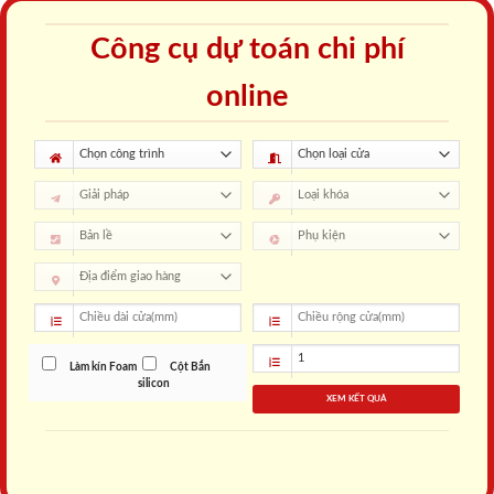
Công cụ dự toán chi phí
online
Làm kín Foam
Cột Bắn
silicon
XEM KẾT QUẢ