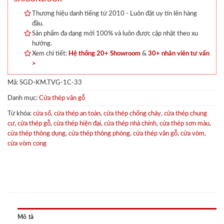
Thương hiệu danh tiếng từ 2010 - Luôn đặt uy tín lên hàng
đầu.
Sản phẩm đa dạng mới 100% và luôn được cập nhật theo xu
hướng.
Xem chi tiết:
Hệ thống 20+ Showroom
&
30+ nhân viên tư vấn
>
Mã:
SGD-KM.TVG-1C-33
Danh mục:
Cửa thép vân gỗ
Từ khóa:
cửa sổ
,
cửa thép an toàn
,
cửa thép chống cháy
,
cửa thép chung
cư
,
cửa thép gỗ
,
cửa thép hiện đại
,
cửa thép nhà chính
,
cửa thép sơn màu
,
cửa thép thông dụng
,
cửa thép thông phòng
,
cửa thép vân gỗ
,
cửa vòm
,
cửa vòm cong
Mô tả