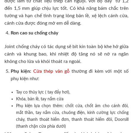
được làm từ chất liệu thép cán nguội. Với độ dày từ 1,2
đến 1,5 mm giúp chịu lực tốt. Có khả năng bám chắc trên
tường và hạn chế tình trạng lỏng bản lề, xệ lệch cánh cửa,
cánh cửa được đóng mở em dễ dàng.
Ron cao su chống cháy
Joint chống cháy có tác dụng sẽ bít kín toàn bộ khe hở giữa
cánh và khung bao, khi nhiệt độ tăng nó sẽ nở ra ngăn
không cho lửa và khói thoát ra ngoài.
Phụ kiện:
Cửa thép vân gỗ
thường đi kèm với một số
phụ kiện như:
Tay co thủy lực ( tay đẩy hơi),
Khóa, bản lề, tay nắm cửa
Phụ kiện lựa chọn thêm: chốt cửa, chốt âm cho cánh đôi,
mắt thần, tay nắm cửa, chuông điện, kính cường lực chống
cháy, thanh thoát hiểm đơn, thanh thoát hiểm đôi, Doorsill
(thanh chặn cửa phía dưới)