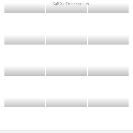
SaiGonDoor.com.vn