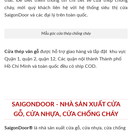
thất. Để biết thêm thông tin chi tiết về cửa thép chống
cháy, mời quý khách liên hệ với hệ thống siêu thị cửa
SaigonDoor và các đại lý trên toàn quốc.
Mẫu góc cửa thép chống cháy
Cửa thép vân gỗ
được hỗ trợ giao hàng và lắp đặt khu vực
Quận 1, quận 2, quận 12, Các quận nội thành Thành phố
Hồ Chí Minh và toàn quốc đều có ship COD.
SAIGONDOOR - NHÀ SẢN XUẤT CỬA
GỖ, CỬA NHỰA, CỬA CHỐNG CHÁY
SaigonDoor®
là nhà sản xuất cửa gỗ, cửa nhựa, cửa chống