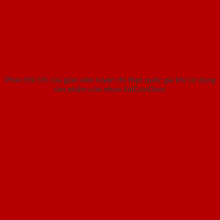
Phản hồi tốt của giáo viên luyện thi thpt quốc gia khi sử dụng
sản phẩm cửa nhựa SaiGonDoor