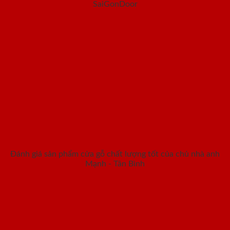
SaiGonDoor
Đánh giá sản phẩm cửa gỗ chất lượng tốt của chủ nhà anh
Mạnh - Tân Bình