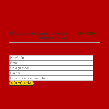
ĐĂNG KÝ NHẬN TƯ VẤN
Để có cơ hội được giảm trừ lên đến
1.000.000đ
khi đặt mua hàng.