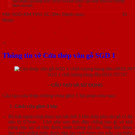
Sản phẩm đa dạng mới 100% và luôn được cập nhật theo xu hướng.
Xem chi tiết:
Hệ thống 20+ Showroom
&
30+ nhân viên tư vấn >
Mã:
SGD-KM.TVG-1C-39n.
Danh mục:
Cửa thép vân gỗ
Từ
khóa:
cửa sổ
,
cửa thép an toàn
,
cửa thép chống cháy
,
cửa
thép chung cư
,
cửa thép gỗ
,
cửa thép hiện đại
,
cửa thép nhà
chính
,
cửa thép sơn màu
,
cửa thép thông dụng
,
cửa thép
thông phòng
,
cửa thép vân gỗ
,
cửa vòm
,
cửa vòm cong
Mô tả
Thông tin về Cửa thép vân gỗ SGD 1
Cửa thép vân gỗ
SGD 1 chất lượng hàng đầu 0933.707707
CỬA THÉP VÂN GỖ
– CẤU TẠO VÀ SỬ DỤNG
Cấu tạo cửa thép chống cháy gồm 5 bộ phận như sau:
Cánh cửa
gồm 3 lớp
Bề mặt ngoài cùng được tạo nên bởi 2 tấm thép phủ vân gỗ có độ
dày từ 0.7mm – 1.2m phủ sơn tĩnh điện chống han gỉ, có khả
năng chịu lực và chịu được nhiệt cường độ cao. Thép tấm được
làm cánh phẳng hoặc được dập tạo hình Pano cho mẫu cửa thêm