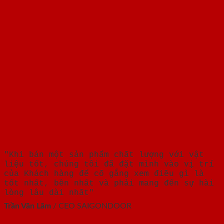
"Khi bán một sản phẩm chất lượng với vật
liệu tốt, chúng tôi đã đặt mình vào vị trí
của Khách hàng để cố gắng xem điều gì là
tốt nhất, bền nhất và phải mang đến sự hài
lòng lâu dài nhất"
Trần Văn Lãm
/
CEO SAIGONDOOR