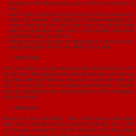
đa dạng cho thiết kế trong không gian nội thất từ hiện đại đến cổ
điển.
Lớp lõi ở giữa là lõi chống cháy được tạo từ chất liệu Honeycomb
paper hoặc tấm eron 2 mặt ở giữa kèm Rockwool bông thủy tinh
chuyên dùng để cách âm, cách nhiệt, tạo độ cứng. Lớp lõi chống
cháy sử dụng để ngăn và giảm bức xạ nhiệt của đám cháy truyền
qua mặt bên ngoài của cánh cửa.
Khung xương cửa thép được làm bằng thép U và thép hộp nhằm
tăng độ cứng chắc chắn cho cánh không bị cong vênh.
Sơn bề mặt
Nước sơn được xử lý photphat hóa, tẩy dầu mỡ và gỉ sét trên
bề mặt thép. Điều này giúp bảo đảm bề mặt cửa luôn ở trong
trạng thái tốt nhất. Tránh sự trầy xước và cho tính thẩm mỹ
cao. Màu sơn được xử lý tại phòng sơn tĩnh điện, có nhiều
màu sắc vân gỗ được lựa chọn phù hợp cho nhiều không gian
nội thất thiết kế.
Khung cửa
Khung cửa được làm bằng thép có khả năng chống cháy
được làm từ chất liệu thép cán nguội. Với độ dày từ 1,2 đến
1,5 mm giúp chịu lực tốt. Có khả năng bám chắc trên tường
và hạn chế tình trạng lỏng bản lề, xệ lệch cánh cửa, cánh cửa