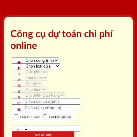
Công cụ dự toán chi phí
online
Làm kín Foam
Cột Bắn silicon
XEM KẾT QUẢ