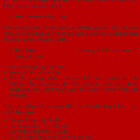
được đóng mở em dễ dàng.
Ron cao su chống cháy
Joint chống cháy có tác dụng sẽ bít kín toàn bộ khe hở giữa
cánh và khung bao, khi nhiệt độ tăng nó sẽ nở ra ngăn không
cho lửa và khói thoát ra ngoài.
Phụ kiện:
Cửa thép vân gỗ
thường đi kèm với một số
phụ kiện như:
Tay co thủy lực ( tay đẩy hơi),
Khóa, bản lề, tay nắm cửa
Phụ kiện lựa chọn thêm: chốt cửa, chốt âm cho cánh đôi, mắt
thần, tay nắm cửa, chuông điện, kính cường lực chống cháy, thanh
thoát hiểm đơn, thanh thoát hiểm đôi, Doorsill (thanh chặn cửa
phía dưới)
Hiện nay SaigonDoor mang đến cho khách hàng 4 lựa chọn
chính bao gồm:
Cửa gỗ chống cháy 60 phút.
Cửa thép chống cháy 70 phút
Cửa thép chống cháy 90 phút
Và cửa Thép chống cháy 120 phút cao cấp.