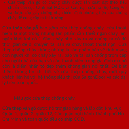
Cửa thép vân gỗ có chống cháy được sản xuất đạt theo tiêu
chuẩn của cục Cảnh Sát PCCC và Cứu nạn cứu hộ (Bộ Công An)
và được cấp giấy chứng nhận kiểm định phương tiện cửa chống
cháy để cung cấp ra thị trường.
Cửa thép vân gỗ
bao gồm cửa thép chống cháy, cửa thoát
hiểm là một trong những sản phẩm cần thiết ngăn cháy lan,
ngăn khói khi có 1 đám cháy nhỏ xảy ra và chúng ta có đủ
thời gian để di chuyển tài sản và chạy thoát thoát nạn. Cửa
thép chống cháy không những là sản phẩm bảo vệ tính mạng
con người khi có cháy xảy ra, bảo vệ tài sản chống trộm cấp
cho ngôi nhà của bạn và các thành viên trong gia đình mà nó
còn là điểm nhấn tô đẹp thêm không gian nội thất. Để biết
thêm thông tin chi tiết về cửa thép chống cháy, mời quý
khách liên hệ với hệ thống siêu thị cửa SaigonDoor và các đại
lý trên toàn quốc.
Mẫu góc cửa thép chống cháy
Cửa thép vân gỗ
được hỗ trợ giao hàng và lắp đặt khu vực
Quận 1, quận 2, quận 12, Các quận nội thành Thành phố Hồ
Chí Minh và toàn quốc đều có ship COD.