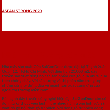
ASEAN STRONG 2020
Nhà máy - Xưởng sản xuất
Nhà máy sản xuất Cửa SaiGonDoor được đặt tại Thạnh Xuân,
Quận 12, TP.Hồ Chí Minh. Với diện tích 20.000 m2, dây
truyền sản xuất đồng bộ các sản phẩm cửa gỗ ,cửa nhựa, cửa
thép chống cháy. Với sản lượng và thị phần nằm trong top
những công ty đứng đầu về ngành sản xuất cung ứng cửa
ngoài thị trường miền Nam.
Bên cạnh dây truyền công nghệ hiện đại,
SaiGonDoor
còn có
đội ngũ kỹ thuật viên lành nghề nhiều năm trong lĩnh vực sản
xuất đồ gỗ nội thất gỗ tự nhiên. Với dòng gỗ tự nhiên dòng