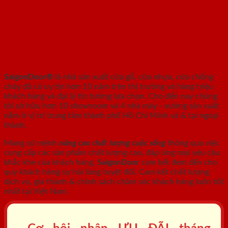
SAIGONDOOR - NHÀ SẢN XUẤT CỬA
GỖ, CỬA NHỰA, CỬA CHỐNG CHÁY
SaigonDoor®
là nhà sản xuất cửa gỗ, cửa nhựa, cửa chống
cháy
đã có uy tín hơn 10 năm trên thị trường và hàng triệu
khách hàng và đại lý tin tưởng lựa chọn. Cho đến nay chúng
tôi sở hữu hơn 10 showroom và 4 nhà máy - xưởng sản xuất
nằm ở vị trí trung tâm thành phố Hồ Chí Minh và & tại ngoại
thành.
Mang sứ mệnh
nâng cao chất lượng cuộc sống
thông qua việc
cung cấp các sản phẩm chất lượng cao, đáp ứng mọi yêu cầu
khắc khe của khách hàng.
SaigonDoor
cam kết đem đến cho
quý khách hàng sự hài lòng tuyệt đối. Cam kết chất lượng
dịch vụ, giá thành & chính sách chăm sóc khách hàng luôn tốt
nhất tại Việt Nam.