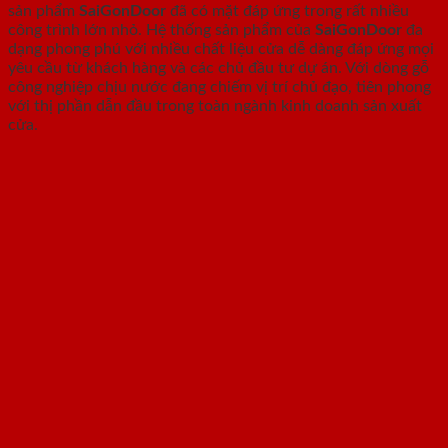
sản phẩm
SaiGonDoor
đã có mặt đáp ứng trong rất nhiều
công trình lớn nhỏ. Hệ thống sản phẩm của
SaiGonDoor
đa
dạng phong phú với nhiều chất liệu cửa dễ dàng đáp ứng mọi
yêu cầu từ khách hàng và các chủ đầu tư dự án. Với dòng gỗ
công nghiệp chịu nước đang chiếm vị trí chủ đạo, tiên phong
với thị phần dẫn đầu trong toàn ngành kinh doanh sản xuất
cửa.