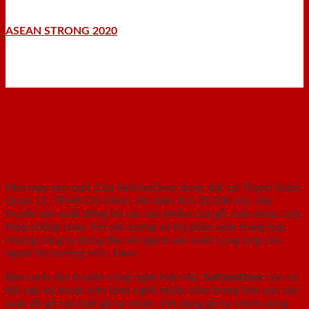
ASEAN STRONG 2020
Nhà máy - Xưởng sản xuất
Nhà máy sản xuất Cửa SaiGonDoor được đặt tại Thạnh Xuân,
Quận 12, TP.Hồ Chí Minh. Với diện tích 20.000 m2, dây
truyền sản xuất đồng bộ các sản phẩm cửa gỗ ,cửa nhựa, cửa
thép chống cháy. Với sản lượng và thị phần nằm trong top
những công ty đứng đầu về ngành sản xuất cung ứng cửa
ngoài thị trường miền Nam.
Bên cạnh dây truyền công nghệ hiện đại,
SaiGonDoor
còn có
đội ngũ kỹ thuật viên lành nghề nhiều năm trong lĩnh vực sản
xuất đồ gỗ nội thất gỗ tự nhiên. Với dòng gỗ tự nhiên dòng