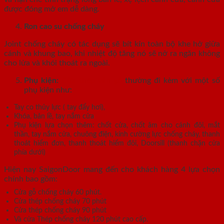
được đóng mở em dễ dàng.
Ron cao su chống cháy
Joint chống cháy có tác dụng sẽ bít kín toàn bộ khe hở giữa
cánh và khung bao, khi nhiệt độ tăng nó sẽ nở ra ngăn không
cho lửa và khói thoát ra ngoài.
Phụ kiện:
Cửa thép vân gỗ
thường đi kèm với một số
phụ kiện như:
Tay co thủy lực ( tay đẩy hơi),
Khóa, bản lề, tay nắm cửa
Phụ kiện lựa chọn thêm: chốt cửa, chốt âm cho cánh đôi, mắt
thần, tay nắm cửa, chuông điện, kính cường lực chống cháy, thanh
thoát hiểm đơn, thanh thoát hiểm đôi, Doorsill (thanh chặn cửa
phía dưới)
Hiện nay SaigonDoor mang đến cho khách hàng 4 lựa chọn
chính bao gồm:
Cửa gỗ chống cháy 60 phút.
Cửa thép chống cháy 70 phút
Cửa thép chống cháy 90 phút
Và cửa Thép chống cháy 120 phút cao cấp.