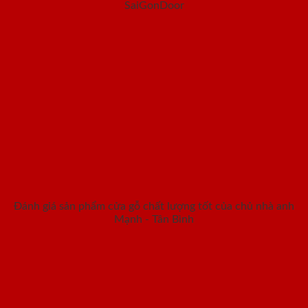
SaiGonDoor
Đánh giá sản phẩm cửa gỗ chất lượng tốt của chủ nhà anh
Mạnh - Tân Bình