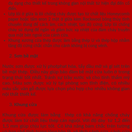
đa dạng cho thiết kế trong không gian nội thất từ hiện đại đến cổ
điển.
Lớp lõi ở giữa là lõi chống cháy được tạo từ chất liệu Honeycomb
paper hoặc tấm eron 2 mặt ở giữa kèm Rockwool bông thủy tinh
chuyên dùng để cách âm, cách nhiệt, tạo độ cứng. Lớp lõi chống
cháy sử dụng để ngăn và giảm bức xạ nhiệt của đám cháy truyền
qua mặt bên ngoài của cánh cửa.
Khung xương cửa thép được làm bằng thép U và thép hộp nhằm
tăng độ cứng chắc chắn cho cánh không bị cong vênh.
Sơn bề mặt
Nước sơn được xử lý photphat hóa, tẩy dầu mỡ và gỉ sét trên
bề mặt thép. Điều này giúp bảo đảm bề mặt cửa luôn ở trong
trạng thái tốt nhất. Tránh sự trầy xước và cho tính thẩm mỹ
cao. Màu sơn được xử lý tại phòng sơn tĩnh điện, có nhiều
màu sắc vân gỗ được lựa chọn phù hợp cho nhiều không gian
nội thất thiết kế.
Khung cửa
Khung cửa được làm bằng thép có khả năng chống cháy
được làm từ chất liệu thép cán nguội. Với độ dày từ 1,2 đến
1,5 mm giúp chịu lực tốt. Có khả năng bám chắc trên tường
và hạn chế tình trạng lỏng bản lề, xệ lệch cánh cửa, cánh cửa