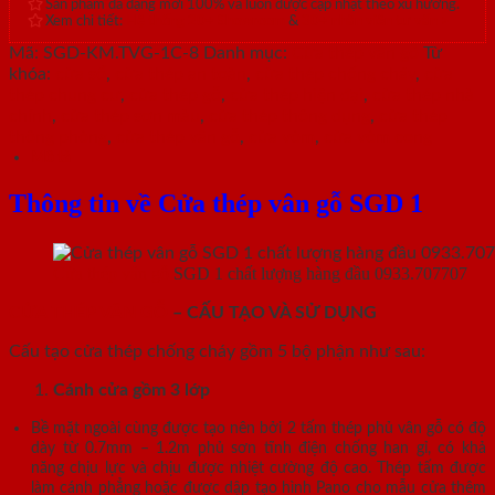
Sản phẩm đa dạng mới 100% và luôn được cập nhật theo xu hướng.
Xem chi tiết:
Hệ thống 20+ Showroom
&
30+ nhân viên tư vấn >
Mã:
SGD-KM.TVG-1C-8
Danh mục:
Cửa thép vân gỗ
Từ
khóa:
cửa sổ
,
cửa thép an toàn
,
cửa thép chống cháy
,
cửa
thép chung cư
,
cửa thép gỗ
,
cửa thép hiện đại
,
cửa thép nhà
chính
,
cửa thép sơn màu
,
cửa thép thông dụng
,
cửa thép
thông phòng
,
cửa thép vân gỗ
,
cửa vòm
,
cửa vòm cong
Mô tả
Thông tin về Cửa thép vân gỗ SGD 1
Cửa thép vân gỗ
SGD 1 chất lượng hàng đầu 0933.707707
CỬA THÉP VÂN GỖ
– CẤU TẠO VÀ SỬ DỤNG
Cấu tạo cửa thép chống cháy gồm 5 bộ phận như sau:
Cánh cửa
gồm 3 lớp
Bề mặt ngoài cùng được tạo nên bởi 2 tấm thép phủ vân gỗ có độ
dày từ 0.7mm – 1.2m phủ sơn tĩnh điện chống han gỉ, có khả
năng chịu lực và chịu được nhiệt cường độ cao. Thép tấm được
làm cánh phẳng hoặc được dập tạo hình Pano cho mẫu cửa thêm