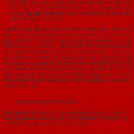
Cửa thép vân gỗ có chống cháy được sản xuất đạt theo tiêu
chuẩn của cục Cảnh Sát PCCC và Cứu nạn cứu hộ (Bộ Công An)
và được cấp giấy chứng nhận kiểm định phương tiện cửa chống
cháy để cung cấp ra thị trường.
Cửa thép vân gỗ
bao gồm cửa thép chống cháy, cửa thoát
hiểm là một trong những sản phẩm cần thiết ngăn cháy lan,
ngăn khói khi có 1 đám cháy nhỏ xảy ra và chúng ta có đủ
thời gian để di chuyển tài sản và chạy thoát thoát nạn. Cửa
thép chống cháy không những là sản phẩm bảo vệ tính mạng
con người khi có cháy xảy ra, bảo vệ tài sản chống trộm cấp
cho ngôi nhà của bạn và các thành viên trong gia đình mà nó
còn là điểm nhấn tô đẹp thêm không gian nội thất. Để biết
thêm thông tin chi tiết về cửa thép chống cháy, mời quý
khách liên hệ với hệ thống siêu thị cửa SaigonDoor và các đại
lý trên toàn quốc.
Mẫu góc cửa thép chống cháy
Cửa thép vân gỗ
được hỗ trợ giao hàng và lắp đặt khu vực
Quận 1, quận 2, quận 12, Các quận nội thành Thành phố Hồ
Chí Minh và toàn quốc đều có ship COD.