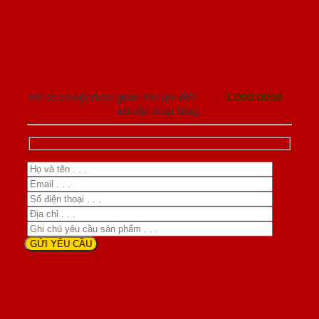
ĐĂNG KÝ NHẬN TƯ VẤN
Để có cơ hội được giảm trừ lên đến
1.000.000đ
khi đặt mua hàng.