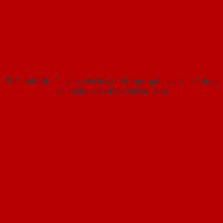
Phản hồi tốt của giáo viên luyện thi thpt quốc gia khi sử dụng
sản phẩm cửa nhựa SaiGonDoor