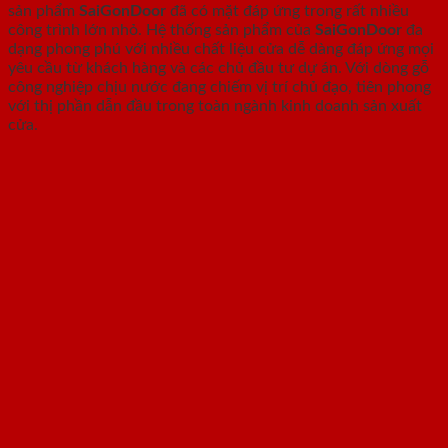
sản phẩm
SaiGonDoor
đã có mặt đáp ứng trong rất nhiều
công trình lớn nhỏ. Hệ thống sản phẩm của
SaiGonDoor
đa
dạng phong phú với nhiều chất liệu cửa dễ dàng đáp ứng mọi
yêu cầu từ khách hàng và các chủ đầu tư dự án. Với dòng gỗ
công nghiệp chịu nước đang chiếm vị trí chủ đạo, tiên phong
với thị phần dẫn đầu trong toàn ngành kinh doanh sản xuất
cửa.