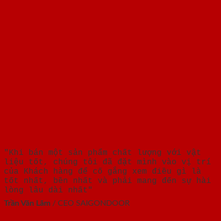
"Khi bán một sản phẩm chất lượng với vật
liệu tốt, chúng tôi đã đặt mình vào vị trí
của Khách hàng để cố gắng xem điều gì là
tốt nhất, bền nhất và phải mang đến sự hài
lòng lâu dài nhất"
Trần Văn Lãm
/
CEO SAIGONDOOR