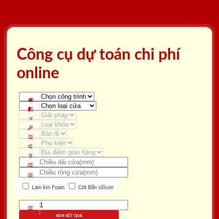
Công cụ dự toán chi phí
online
Làm kín Foam
Cột Bắn silicon
XEM KẾT QUẢ