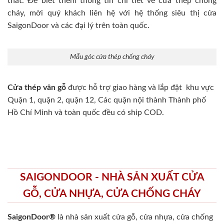
thất. Để biết thêm thông tin chi tiết về cửa thép chống
cháy, mời quý khách liên hệ với hệ thống siêu thị cửa
SaigonDoor và các đại lý trên toàn quốc.
Mẫu góc cửa thép chống cháy
Cửa thép vân gỗ
được hỗ trợ giao hàng và lắp đặt khu vực
Quận 1, quận 2, quận 12, Các quận nội thành Thành phố
Hồ Chí Minh và toàn quốc đều có ship COD.
SAIGONDOOR - NHÀ SẢN XUẤT CỬA
GỖ, CỬA NHỰA, CỬA CHỐNG CHÁY
SaigonDoor®
là nhà sản xuất cửa gỗ, cửa nhựa, cửa chống