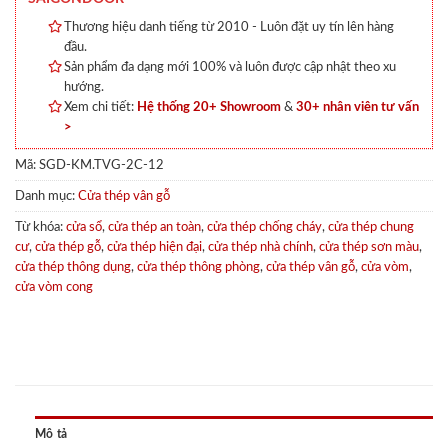
Thương hiệu danh tiếng từ 2010 - Luôn đặt uy tín lên hàng
đầu.
Sản phẩm đa dạng mới 100% và luôn được cập nhật theo xu
hướng.
Xem chi tiết:
Hệ thống 20+ Showroom
&
30+ nhân viên tư vấn
>
Mã:
SGD-KM.TVG-2C-12
Danh mục:
Cửa thép vân gỗ
Từ khóa:
cửa sổ
,
cửa thép an toàn
,
cửa thép chống cháy
,
cửa thép chung
cư
,
cửa thép gỗ
,
cửa thép hiện đại
,
cửa thép nhà chính
,
cửa thép sơn màu
,
cửa thép thông dụng
,
cửa thép thông phòng
,
cửa thép vân gỗ
,
cửa vòm
,
cửa vòm cong
Mô tả