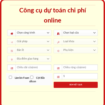
Công cụ dự toán chi phí
online
Làm kín Foam
Cột Bắn
silicon
XEM KẾT QUẢ