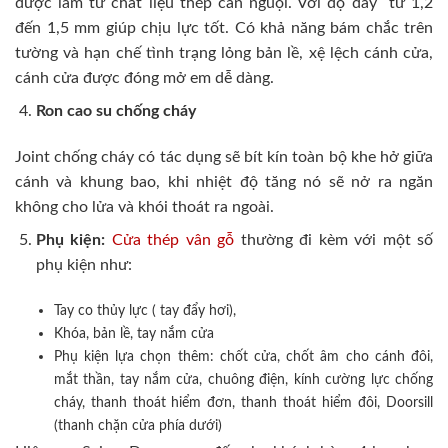
được làm từ chất liệu thép cán nguội. Với độ dày từ 1,2
đến 1,5 mm giúp chịu lực tốt. Có khả năng bám chắc trên
tường và hạn chế tình trạng lỏng bản lề, xệ lệch cánh cửa,
cánh cửa được đóng mở em dễ dàng.
Ron cao su chống cháy
Joint chống cháy có tác dụng sẽ bít kín toàn bộ khe hở giữa
cánh và khung bao, khi nhiệt độ tăng nó sẽ nở ra ngăn
không cho lửa và khói thoát ra ngoài.
Phụ kiện:
Cửa thép vân gỗ
thường đi kèm với một số
phụ kiện như:
Tay co thủy lực ( tay đẩy hơi),
Khóa, bản lề, tay nắm cửa
Phụ kiện lựa chọn thêm: chốt cửa, chốt âm cho cánh đôi,
mắt thần, tay nắm cửa, chuông điện, kính cường lực chống
cháy, thanh thoát hiểm đơn, thanh thoát hiểm đôi, Doorsill
(thanh chặn cửa phía dưới)