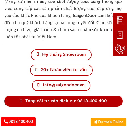
Mang sứ mệnh
nâng cao chất lượng cuộc sống
thông qua
việc cung cấp các sản phẩm chất lượng cao, đáp ứng mọi
yêu cầu khắc khe của khách hàng.
SaigonDoor
cam kết đem
Đặt lị
đến cho quý khách hàng sự hài lòng tuyệt đối. Cam kết chất
lượng dịch vụ, giá thành & chính sách chăm sóc khách hàng
Dự toá
luôn tốt nhất tại Việt Nam.
Hotlin
Hệ thống Showroom
20+ Nhân viên tư vấn
info@saigondoor.vn
Tổng đài tư vấn dịch vụ: 0818.400.400
0818.400.400
Dự toán Online