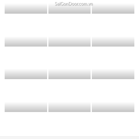
SaiGonDoor.com.vn