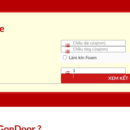
ne
Làm kín Foam
XEM KẾT
aiGonDoor ?