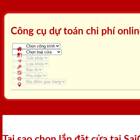
Công cụ dự toán chi phí onli
Tại sao chọn lắp đặt cửa tại S