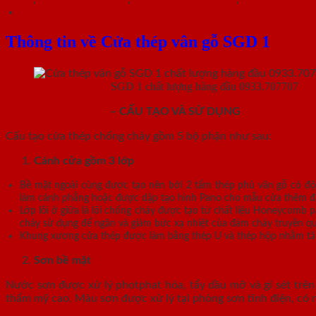
Mô tả
Thông tin về Cửa thép vân gỗ SGD 1
Cửa thép vân gỗ
SGD 1 chất lượng hàng đầu 0933.707707
CỬA THÉP VÂN GỖ
– CẤU TẠO VÀ SỬ DỤNG
Cấu tạo cửa thép chống cháy gồm 5 bộ phận như sau:
Cánh cửa
gồm 3 lớp
Bề mặt ngoài cùng được tạo nên bởi 2 tấm thép phủ vân gỗ có độ
làm cánh phẳng hoặc được dập tạo hình Pano cho mẫu cửa thêm đa dạ
Lớp lõi ở giữa là lõi chống cháy được tạo từ chất liệu Honeycomb
cháy sử dụng để ngăn và giảm bức xạ nhiệt của đám cháy truyền q
Khung xương cửa thép được làm bằng thép U và thép hộp nhằm tăn
Sơn bề mặt
Nước sơn được xử lý photphat hóa, tẩy dầu mỡ và gỉ sét trên 
thẩm mỹ cao. Màu sơn được xử lý tại phòng sơn tĩnh điện, có 