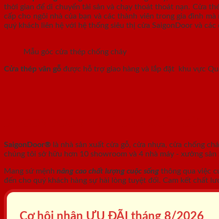
thời gian để di chuyển tài sản và chạy thoát thoát nạn. Cửa t
cấp cho ngôi nhà của bạn và các thành viên trong gia đình mà 
quý khách liên hệ với hệ thống siêu thị cửa SaigonDoor và các 
Mẫu góc cửa thép chống cháy
Cửa thép vân gỗ
được hỗ trợ giao hàng và lắp đặt khu vực Q
SAIGONDOOR - NHÀ SẢN XUẤT CỬA 
SaigonDoor®
là nhà sản xuất cửa gỗ, cửa nhựa, cửa chống ch
chúng tôi sở hữu hơn 10 showroom và 4 nhà máy - xưởng sản xu
Mang sứ mệnh
nâng cao chất lượng cuộc sống
thông qua việc c
đến cho quý khách hàng sự hài lòng tuyệt đối. Cam kết chất lư
Cơ hội nhận ƯU ĐÃI tháng
8/2026