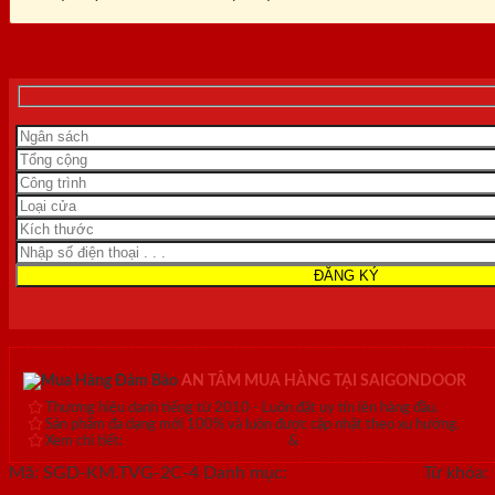
0818.400.400
AN TÂM MUA HÀNG TẠI SAIGONDOOR
Thương hiệu danh tiếng từ 2010 - Luôn đặt uy tín lên hàng đầu.
Sản phẩm đa dạng mới 100% và luôn được cập nhật theo xu hướng.
Xem chi tiết:
Hệ thống 20+ Showroom
&
30+ nhân viên tư vấn >
Mã:
SGD-KM.TVG-2C-4
Danh mục:
Cửa thép vân gỗ
Từ khóa:
chính
,
cửa thép sơn màu
,
cửa thép thông dụng
,
cửa thép thôn