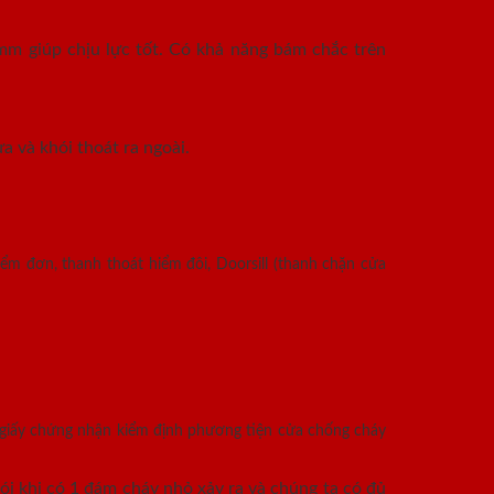
mm giúp chịu lực tốt. Có khả năng bám chắc trên
a và khói thoát ra ngoài.
ểm đơn, thanh thoát hiểm đôi, Doorsill (thanh chặn cửa
 giấy chứng nhận kiểm định phương tiện cửa chống cháy
i khi có 1 đám cháy nhỏ xảy ra và chúng ta có đủ