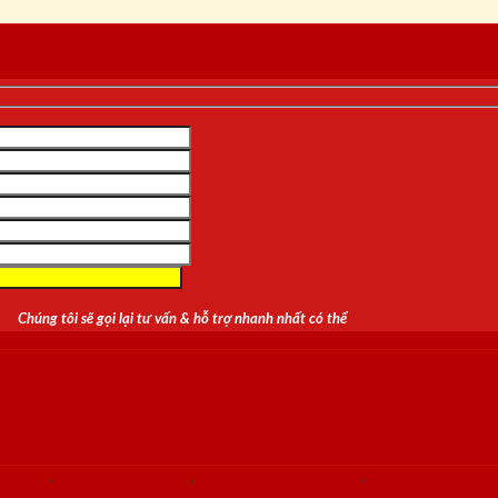
Chúng tôi sẽ gọi lại tư vấn & hỗ trợ nhanh nhất có thể
cửa sổ
,
cửa thép an toàn
,
cửa thép chống cháy
,
cửa thép chung 
g phòng
,
cửa thép vân gỗ
,
cửa vòm
,
cửa vòm cong