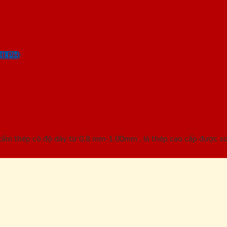
I PHÍ
G-2C-4
m thép có độ dày từ 0,8 mm-1.00mm , là thép cao cấp được sơn