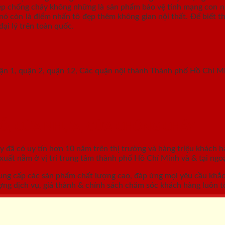
hép chống cháy không những là sản phẩm bảo vệ tính mạng con ng
nó còn là điểm nhấn tô đẹp thêm không gian nội thất. Để biết th
đại lý trên toàn quốc.
uận 1, quận 2, quận 12, Các quận nội thành Thành phố Hồ Chí M
GỖ, CỬA NHỰA, CỬA CHỐNG CHÁY
áy
đã có uy tín hơn 10 năm trên thị trường và hàng triệu khách h
ất nằm ở vị trí trung tâm thành phố Hồ Chí Minh và & tại ngoạ
ung cấp các sản phẩm chất lượng cao, đáp ứng mọi yêu cầu khắ
ợng dịch vụ, giá thành & chính sách chăm sóc khách hàng luôn tố