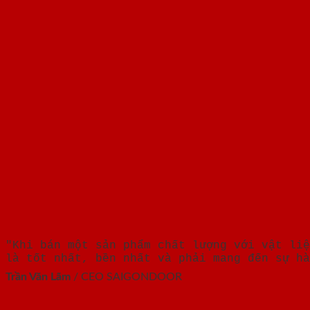
"Khi bán một sản phẩm chất lượng với vật liệ
là tốt nhất, bền nhất và phải mang đến sự hà
Trần Văn Lãm
/
CEO SAIGONDOOR