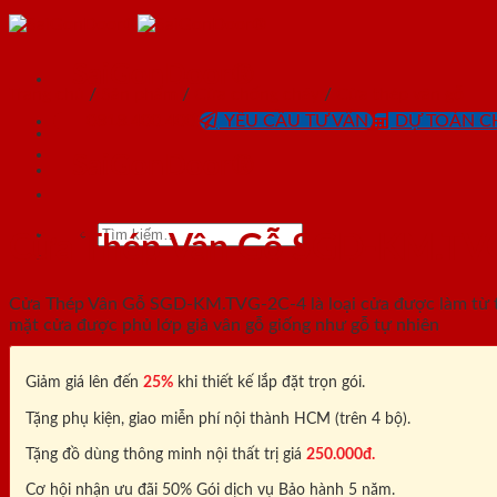
Skip
to
content
SaiGonDoor®
Trang chủ
/
Sản phẩm
/
Cửa chống cháy
/
Cửa thép vân gỗ
0818.400.400
YÊU CẦU TƯ VẤN
DỰ TOÁN CH
SaiGonDoor®
Tìm
Cửa Thép Vân Gỗ SGD-KM.TV
kiếm:
Cửa Thép Vân Gỗ SGD-KM.TVG-2C-4 là loại cửa được làm từ tấ
mặt cửa được phủ lớp giả vân gỗ giống như gỗ tự nhiên
Giảm giá lên đến
25%
khi thiết kế lắp đặt trọn gói.
Tặng phụ kiện, giao miễn phí nội thành HCM (trên 4 bộ).
Tặng đồ dùng thông minh nội thất trị giá
250.000đ.
Cơ hội nhận ưu đãi 50% Gói dịch vụ Bảo hành 5 năm.