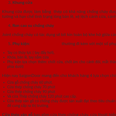
Khung cửa
Khung cửa được làm bằng thép có khả năng chống cháy được 
tường và hạn chế tình trạng lỏng bản lề, xệ lệch cánh cửa, c
Ron cao su chống cháy
Joint chống cháy có tác dụng sẽ bít kín toàn bộ khe hở giữa cá
Phụ kiện:
Cửa thép vân gỗ
thường đi kèm với một số phụ
Tay co thủy lực ( tay đẩy hơi),
Khóa, bản lề, tay nắm cửa
Phụ kiện lựa chọn thêm: chốt cửa, chốt âm cho cánh đôi, mắt thần
phía dưới)
Hiện nay SaigonDoor mang đến cho khách hàng 4 lựa chọn ch
Cửa gỗ chống cháy 60 phút.
Cửa thép chống cháy 70 phút
Cửa thép chống cháy 90 phút
Và cửa Thép chống cháy 120 phút cao cấp.
Cửa thép vân gỗ có chống cháy được sản xuất đạt theo tiêu chuẩ
để cung cấp ra thị trường.
Cửa thép vân gỗ
bao gồm cửa thép chống cháy, cửa thoát hiểm 