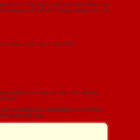
ười khi có cháy xảy ra, bảo vệ tài sản chống trộm
êm thông tin chi tiết về cửa thép chống cháy, mời
inh và toàn quốc đều có ship COD.
àng và đại lý tin tưởng lựa chọn. Cho đến nay
i thành.
c khe của khách hàng.
SaigonDoor
cam kết đem
t nhất tại Việt Nam.