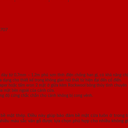
 dày từ 0.7mm – 1.2m phủ sơn tĩnh điện chống han gỉ, có khả năng ch
ng cho thiết kế trong không gian nội thất từ hiện đại đến cổ điển.
 paper hoặc tấm eron 2 mặt ở giữa kèm Rockwool bông thủy tinh chuyên 
ua mặt bên ngoài của cánh cửa.
g độ cứng chắc chắn cho cánh không bị cong vênh.
bề mặt thép. Điều này giúp bảo đảm bề mặt cửa luôn ở trong tr
nhiều màu sắc vân gỗ được lựa chọn phù hợp cho nhiều không gia