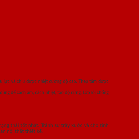
ịu lực và chịu được nhiệt cường độ cao. Thép tấm được
dùng để cách âm, cách nhiệt, tạo độ cứng. Lớp lõi chống
ạng thái tốt nhất. Tránh sự trầy xước và cho tính
n nội thất thiết kế.