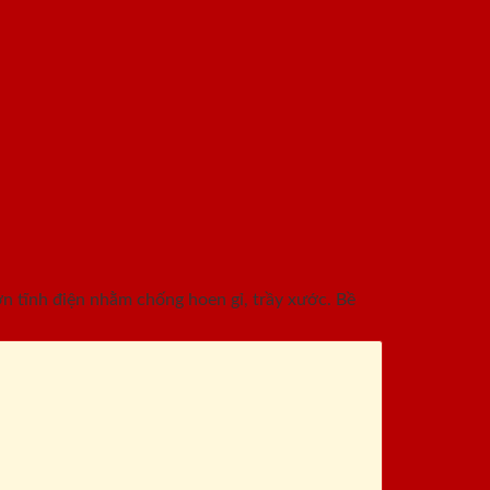
 tĩnh điện nhằm chống hoen gỉ, trầy xước. Bề