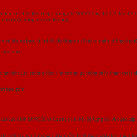
làm từ chất liệu thép cán nguội. Với độ dày từ 1,2 đến 1,5 
ánh cửa được đóng mở em dễ dàng.
nh và khung bao, khi nhiệt độ tăng nó sẽ nở ra ngăn không cho lử
 kiện như:
, tay nắm cửa, chuông điện, kính cường lực chống cháy, thanh thoát hi
ính bao gồm:
n của cục Cảnh Sát PCCC và Cứu nạn cứu hộ (Bộ Công An) và được cấp
là một trong những sản phẩm cần thiết ngăn cháy lan, ngăn khó