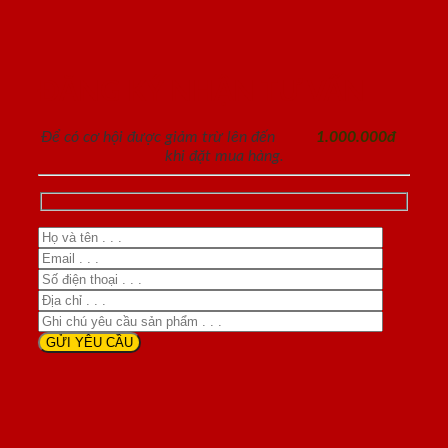
ĐĂNG KÝ NHẬN TƯ VẤN
Để có cơ hội được giảm trừ lên đến
1.000.000đ
khi đặt mua hàng.