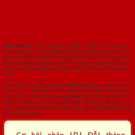
SAIGONDOOR - NHÀ SẢN XUẤT CỬA
GỖ, CỬA NHỰA, CỬA CHỐNG CHÁY
SaigonDoor®
là nhà sản xuất cửa gỗ, cửa nhựa, cửa chống
cháy
đã có uy tín hơn 10 năm trên thị trường và hàng triệu
khách hàng và đại lý tin tưởng lựa chọn. Cho đến nay chúng
tôi sở hữu hơn 10 showroom và 4 nhà máy - xưởng sản xuất
nằm ở vị trí trung tâm thành phố Hồ Chí Minh và & tại ngoại
thành.
Mang sứ mệnh
nâng cao chất lượng cuộc sống
thông qua việc
cung cấp các sản phẩm chất lượng cao, đáp ứng mọi yêu cầu
khắc khe của khách hàng.
SaigonDoor
cam kết đem đến cho
quý khách hàng sự hài lòng tuyệt đối. Cam kết chất lượng
dịch vụ, giá thành & chính sách chăm sóc khách hàng luôn tốt
nhất tại Việt Nam.