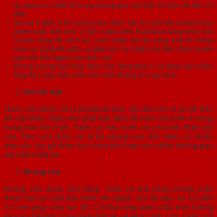
đa dạng cho thiết kế trong không gian nội thất từ hiện đại đến cổ
điển.
Lớp lõi ở giữa là lõi chống cháy được tạo từ chất liệu Honeycomb
paper hoặc tấm eron 2 mặt ở giữa kèm Rockwool bông thủy tinh
chuyên dùng để cách âm, cách nhiệt, tạo độ cứng. Lớp lõi chống
cháy sử dụng để ngăn và giảm bức xạ nhiệt của đám cháy truyền
qua mặt bên ngoài của cánh cửa.
Khung xương cửa thép được làm bằng thép U và thép hộp nhằm
tăng độ cứng chắc chắn cho cánh không bị cong vênh.
Sơn bề mặt
Nước sơn được xử lý photphat hóa, tẩy dầu mỡ và gỉ sét trên
bề mặt thép. Điều này giúp bảo đảm bề mặt cửa luôn ở trong
trạng thái tốt nhất. Tránh sự trầy xước và cho tính thẩm mỹ
cao. Màu sơn được xử lý tại phòng sơn tĩnh điện, có nhiều
màu sắc vân gỗ được lựa chọn phù hợp cho nhiều không gian
nội thất thiết kế.
Khung cửa
Khung cửa được làm bằng thép có khả năng chống cháy
được làm từ chất liệu thép cán nguội. Với độ dày từ 1,2 đến
1,5 mm giúp chịu lực tốt. Có khả năng bám chắc trên tường
và hạn chế tình trạng lỏng bản lề, xệ lệch cánh cửa, cánh cửa