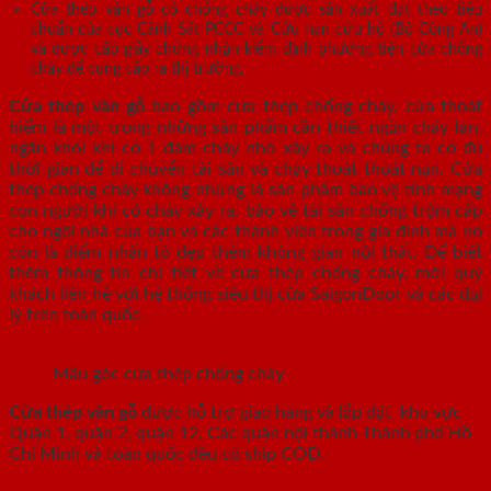
Cửa thép vân gỗ có chống cháy được sản xuất đạt theo tiêu
chuẩn của cục Cảnh Sát PCCC và Cứu nạn cứu hộ (Bộ Công An)
và được cấp giấy chứng nhận kiểm định phương tiện cửa chống
cháy để cung cấp ra thị trường.
Cửa thép vân gỗ
bao gồm cửa thép chống cháy, cửa thoát
hiểm là một trong những sản phẩm cần thiết ngăn cháy lan,
ngăn khói khi có 1 đám cháy nhỏ xảy ra và chúng ta có đủ
thời gian để di chuyển tài sản và chạy thoát thoát nạn. Cửa
thép chống cháy không những là sản phẩm bảo vệ tính mạng
con người khi có cháy xảy ra, bảo vệ tài sản chống trộm cấp
cho ngôi nhà của bạn và các thành viên trong gia đình mà nó
còn là điểm nhấn tô đẹp thêm không gian nội thất. Để biết
thêm thông tin chi tiết về cửa thép chống cháy, mời quý
khách liên hệ với hệ thống siêu thị cửa SaigonDoor và các đại
lý trên toàn quốc.
Mẫu góc cửa thép chống cháy
Cửa thép vân gỗ
được hỗ trợ giao hàng và lắp đặt khu vực
Quận 1, quận 2, quận 12, Các quận nội thành Thành phố Hồ
Chí Minh và toàn quốc đều có ship COD.