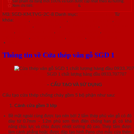
Sản phẩm đa dạng mới 100% và luôn được cập nhật theo xu hướng.
Xem chi tiết:
Hệ thống 20+ Showroom
&
30+ nhân viên tư vấn >
Mã:
SGD-KM.TVG-2C-8
Danh mục:
Cửa thép vân gỗ
Từ
khóa:
cửa sổ
,
cửa thép an toàn
,
cửa thép chống cháy
,
cửa
thép chung cư
,
cửa thép gỗ
,
cửa thép hiện đại
,
cửa thép nhà
chính
,
cửa thép sơn màu
,
cửa thép thông dụng
,
cửa thép
thông phòng
,
cửa thép vân gỗ
,
cửa vòm
,
cửa vòm cong
Mô tả
Thông tin về Cửa thép vân gỗ SGD 1
Cửa thép vân gỗ
SGD 1 chất lượng hàng đầu 0933.707707
CỬA THÉP VÂN GỖ
– CẤU TẠO VÀ SỬ DỤNG
Cấu tạo cửa thép chống cháy gồm 5 bộ phận như sau:
Cánh cửa
gồm 3 lớp
Bề mặt ngoài cùng được tạo nên bởi 2 tấm thép phủ vân gỗ có độ
dày từ 0.7mm – 1.2m phủ sơn tĩnh điện chống han gỉ, có khả
năng chịu lực và chịu được nhiệt cường độ cao. Thép tấm được
làm cánh phẳng hoặc được dập tạo hình Pano cho mẫu cửa thêm