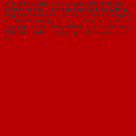
sản phẩm
SaiGonDoor
đã có mặt đáp ứng trong rất nhiều
công trình lớn nhỏ. Hệ thống sản phẩm của
SaiGonDoor
đa
dạng phong phú với nhiều chất liệu cửa dễ dàng đáp ứng mọi
yêu cầu từ khách hàng và các chủ đầu tư dự án. Với dòng gỗ
công nghiệp chịu nước đang chiếm vị trí chủ đạo, tiên phong
với thị phần dẫn đầu trong toàn ngành kinh doanh sản xuất
cửa.