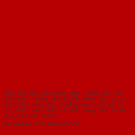
"Khi bán một sản phẩm chất lượng với vật
liệu tốt, chúng tôi đã đặt mình vào vị trí
của Khách hàng để cố gắng xem điều gì là
tốt nhất, bền nhất và phải mang đến sự hài
lòng lâu dài nhất"
Trần Văn Lãm
/
CEO SAIGONDOOR