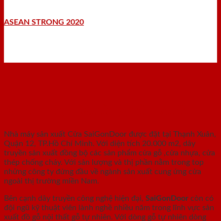
ASEAN STRONG 2020
Nhà máy - Xưởng sản xuất
Nhà máy sản xuất Cửa SaiGonDoor được đặt tại Thạnh Xuân,
Quận 12, TP.Hồ Chí Minh. Với diện tích 20.000 m2, dây
truyền sản xuất đồng bộ các sản phẩm cửa gỗ ,cửa nhựa, cửa
thép chống cháy. Với sản lượng và thị phần nằm trong top
những công ty đứng đầu về ngành sản xuất cung ứng cửa
ngoài thị trường miền Nam.
Bên cạnh dây truyền công nghệ hiện đại,
SaiGonDoor
còn có
đội ngũ kỹ thuật viên lành nghề nhiều năm trong lĩnh vực sản
xuất đồ gỗ nội thất gỗ tự nhiên. Với dòng gỗ tự nhiên dòng