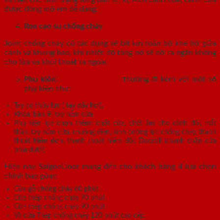
được đóng mở em dễ dàng.
Ron cao su chống cháy
Joint chống cháy có tác dụng sẽ bít kín toàn bộ khe hở giữa
cánh và khung bao, khi nhiệt độ tăng nó sẽ nở ra ngăn không
cho lửa và khói thoát ra ngoài.
Phụ kiện:
Cửa thép vân gỗ
thường đi kèm với một số
phụ kiện như:
Tay co thủy lực ( tay đẩy hơi),
Khóa, bản lề, tay nắm cửa
Phụ kiện lựa chọn thêm: chốt cửa, chốt âm cho cánh đôi, mắt
thần, tay nắm cửa, chuông điện, kính cường lực chống cháy, thanh
thoát hiểm đơn, thanh thoát hiểm đôi, Doorsill (thanh chặn cửa
phía dưới)
Hiện nay SaigonDoor mang đến cho khách hàng 4 lựa chọn
chính bao gồm:
Cửa gỗ chống cháy 60 phút.
Cửa thép chống cháy 70 phút
Cửa thép chống cháy 90 phút
Và cửa Thép chống cháy 120 phút cao cấp.