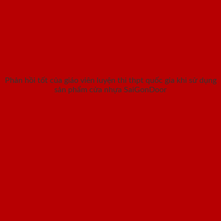
Phản hồi tốt của giáo viên luyện thi thpt quốc gia khi sử dụng
sản phẩm cửa nhựa SaiGonDoor