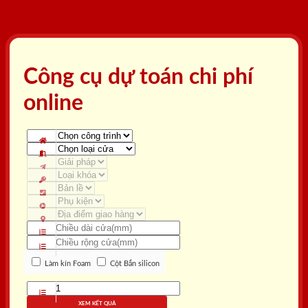
Công cụ dự toán chi phí
online
Làm kín Foam
Cột Bắn silicon
XEM KẾT QUẢ