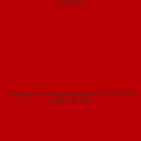
SaiGonDoor
Đánh giá sản phẩm cửa gỗ chất lượng tốt của chủ nhà anh
Mạnh - Tân Bình