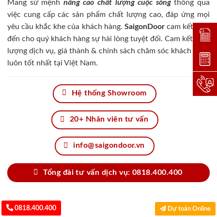
Mang sứ mệnh
nâng cao chất lượng cuộc sống
thông qua
việc cung cấp các sản phẩm chất lượng cao, đáp ứng mọi
yêu cầu khắc khe của khách hàng.
SaigonDoor
cam kết đem
Đặt lị
đến cho quý khách hàng sự hài lòng tuyệt đối. Cam kết chất
lượng dịch vụ, giá thành & chính sách chăm sóc khách hàng
Dự toá
luôn tốt nhất tại Việt Nam.
Hotlin
Hệ thống Showroom
20+ Nhân viên tư vấn
info@saigondoor.vn
Tổng đài tư vấn dịch vụ: 0818.400.400
0818.400.400
Dự toán Online