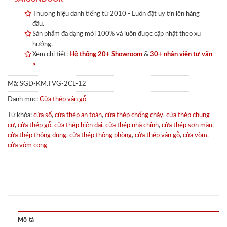
Thương hiệu danh tiếng từ 2010 - Luôn đặt uy tín lên hàng
đầu.
Sản phẩm đa dạng mới 100% và luôn được cập nhật theo xu
hướng.
Xem chi tiết:
Hệ thống 20+ Showroom
&
30+ nhân viên tư vấn
>
Mã:
SGD-KM.TVG-2CL-12
Danh mục:
Cửa thép vân gỗ
Từ khóa:
cửa sổ
,
cửa thép an toàn
,
cửa thép chống cháy
,
cửa thép chung
cư
,
cửa thép gỗ
,
cửa thép hiện đại
,
cửa thép nhà chính
,
cửa thép sơn màu
,
cửa thép thông dụng
,
cửa thép thông phòng
,
cửa thép vân gỗ
,
cửa vòm
,
cửa vòm cong
Mô tả