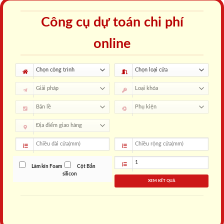
Công cụ dự toán chi phí
online
Làm kín Foam
Cột Bắn
silicon
XEM KẾT QUẢ