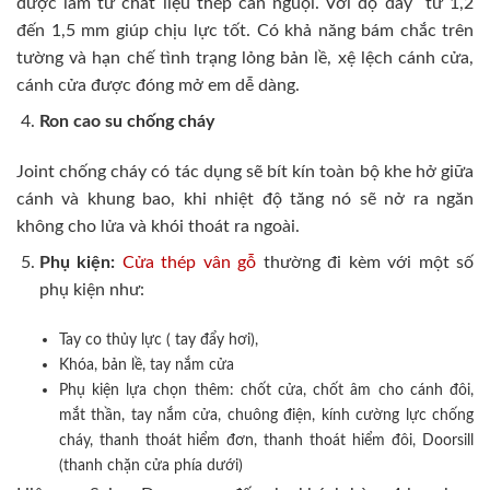
được làm từ chất liệu thép cán nguội. Với độ dày từ 1,2
đến 1,5 mm giúp chịu lực tốt. Có khả năng bám chắc trên
tường và hạn chế tình trạng lỏng bản lề, xệ lệch cánh cửa,
cánh cửa được đóng mở em dễ dàng.
Ron cao su chống cháy
Joint chống cháy có tác dụng sẽ bít kín toàn bộ khe hở giữa
cánh và khung bao, khi nhiệt độ tăng nó sẽ nở ra ngăn
không cho lửa và khói thoát ra ngoài.
Phụ kiện:
Cửa thép vân gỗ
thường đi kèm với một số
phụ kiện như:
Tay co thủy lực ( tay đẩy hơi),
Khóa, bản lề, tay nắm cửa
Phụ kiện lựa chọn thêm: chốt cửa, chốt âm cho cánh đôi,
mắt thần, tay nắm cửa, chuông điện, kính cường lực chống
cháy, thanh thoát hiểm đơn, thanh thoát hiểm đôi, Doorsill
(thanh chặn cửa phía dưới)