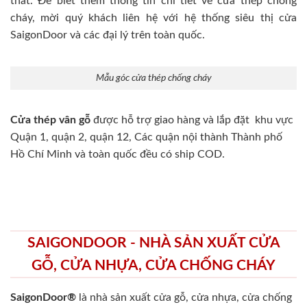
thất. Để biết thêm thông tin chi tiết về cửa thép chống
cháy, mời quý khách liên hệ với hệ thống siêu thị cửa
SaigonDoor và các đại lý trên toàn quốc.
Mẫu góc cửa thép chống cháy
Cửa thép vân gỗ
được hỗ trợ giao hàng và lắp đặt khu vực
Quận 1, quận 2, quận 12, Các quận nội thành Thành phố
Hồ Chí Minh và toàn quốc đều có ship COD.
SAIGONDOOR - NHÀ SẢN XUẤT CỬA
GỖ, CỬA NHỰA, CỬA CHỐNG CHÁY
SaigonDoor®
là nhà sản xuất cửa gỗ, cửa nhựa, cửa chống