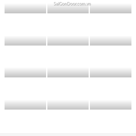
SaiGonDoor.com.vn