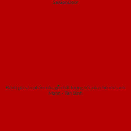
SaiGonDoor
Đánh giá sản phẩm cửa gỗ chất lượng tốt của chủ nhà anh
Mạnh - Tân Bình