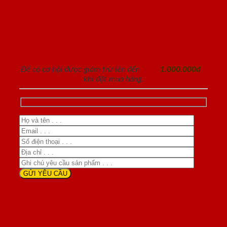
ĐĂNG KÝ NHẬN TƯ VẤN
Để có cơ hội được giảm trừ lên đến
1.000.000đ
khi đặt mua hàng.