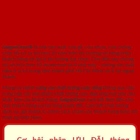
SAIGONDOOR - NHÀ SẢN XUẤT CỬA
GỖ, CỬA NHỰA, CỬA CHỐNG CHÁY
SaigonDoor®
là nhà sản xuất cửa gỗ, cửa nhựa, cửa chống
cháy
đã có uy tín hơn 10 năm trên thị trường và hàng triệu
khách hàng và đại lý tin tưởng lựa chọn. Cho đến nay chúng
tôi sở hữu hơn 10 showroom và 4 nhà máy - xưởng sản xuất
nằm ở vị trí trung tâm thành phố Hồ Chí Minh và & tại ngoại
thành.
Mang sứ mệnh
nâng cao chất lượng cuộc sống
thông qua việc
cung cấp các sản phẩm chất lượng cao, đáp ứng mọi yêu cầu
khắc khe của khách hàng.
SaigonDoor
cam kết đem đến cho
quý khách hàng sự hài lòng tuyệt đối. Cam kết chất lượng
dịch vụ, giá thành & chính sách chăm sóc khách hàng luôn tốt
nhất tại Việt Nam.