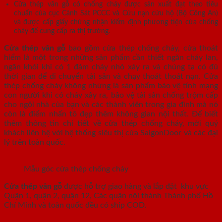
Cửa thép vân gỗ có chống cháy được sản xuất đạt theo tiêu
chuẩn của cục Cảnh Sát PCCC và Cứu nạn cứu hộ (Bộ Công An)
và được cấp giấy chứng nhận kiểm định phương tiện cửa chống
cháy để cung cấp ra thị trường.
Cửa thép vân gỗ
bao gồm cửa thép chống cháy, cửa thoát
hiểm là một trong những sản phẩm cần thiết ngăn cháy lan,
ngăn khói khi có 1 đám cháy nhỏ xảy ra và chúng ta có đủ
thời gian để di chuyển tài sản và chạy thoát thoát nạn. Cửa
thép chống cháy không những là sản phẩm bảo vệ tính mạng
con người khi có cháy xảy ra, bảo vệ tài sản chống trộm cấp
cho ngôi nhà của bạn và các thành viên trong gia đình mà nó
còn là điểm nhấn tô đẹp thêm không gian nội thất. Để biết
thêm thông tin chi tiết về cửa thép chống cháy, mời quý
khách liên hệ với hệ thống siêu thị cửa SaigonDoor và các đại
lý trên toàn quốc.
Mẫu góc cửa thép chống cháy
Cửa thép vân gỗ
được hỗ trợ giao hàng và lắp đặt khu vực
Quận 1, quận 2, quận 12, Các quận nội thành Thành phố Hồ
Chí Minh và toàn quốc đều có ship COD.