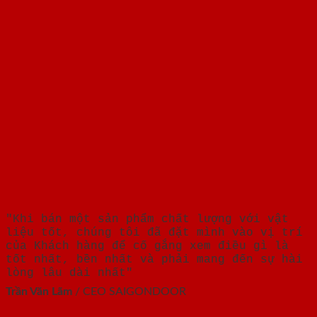
"Khi bán một sản phẩm chất lượng với vật
liệu tốt, chúng tôi đã đặt mình vào vị trí
của Khách hàng để cố gắng xem điều gì là
tốt nhất, bền nhất và phải mang đến sự hài
lòng lâu dài nhất"
Trần Văn Lãm
/
CEO SAIGONDOOR