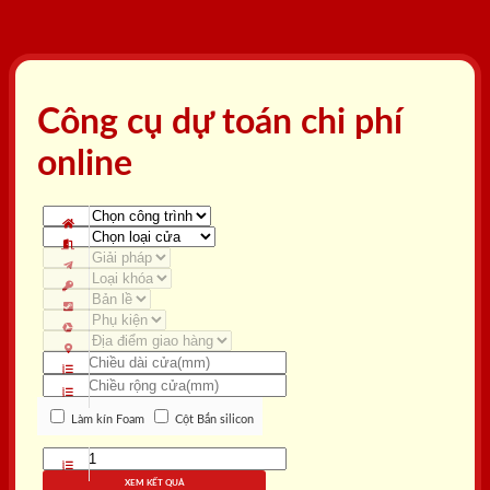
Công cụ dự toán chi phí
online
Làm kín Foam
Cột Bắn silicon
XEM KẾT QUẢ