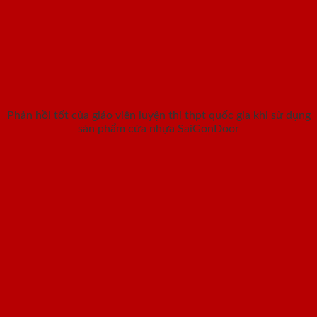
Phản hồi tốt của giáo viên luyện thi thpt quốc gia khi sử dụng
sản phẩm cửa nhựa SaiGonDoor