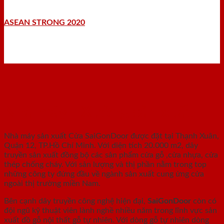
ASEAN STRONG 2020
Nhà máy - Xưởng sản xuất
Nhà máy sản xuất Cửa SaiGonDoor được đặt tại Thạnh Xuân,
Quận 12, TP.Hồ Chí Minh. Với diện tích 20.000 m2, dây
truyền sản xuất đồng bộ các sản phẩm cửa gỗ ,cửa nhựa, cửa
thép chống cháy. Với sản lượng và thị phần nằm trong top
những công ty đứng đầu về ngành sản xuất cung ứng cửa
ngoài thị trường miền Nam.
Bên cạnh dây truyền công nghệ hiện đại,
SaiGonDoor
còn có
đội ngũ kỹ thuật viên lành nghề nhiều năm trong lĩnh vực sản
xuất đồ gỗ nội thất gỗ tự nhiên. Với dòng gỗ tự nhiên dòng