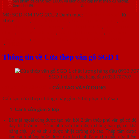
Sản phẩm đa dạng mới 100% và luôn được cập nhật theo xu hướng.
Xem chi tiết:
Hệ thống 20+ Showroom
&
30+ nhân viên tư vấn >
Mã:
SGD-KM.TVG-2CL-2
Danh mục:
Cửa thép vân gỗ
Từ
khóa:
cửa sổ
,
cửa thép an toàn
,
cửa thép chống cháy
,
cửa
thép chung cư
,
cửa thép gỗ
,
cửa thép hiện đại
,
cửa thép nhà
chính
,
cửa thép sơn màu
,
cửa thép thông dụng
,
cửa thép
thông phòng
,
cửa thép vân gỗ
,
cửa vòm
,
cửa vòm cong
Mô tả
Thông tin về Cửa thép vân gỗ SGD 1
Cửa thép vân gỗ
SGD 1 chất lượng hàng đầu 0933.707707
CỬA THÉP VÂN GỖ
– CẤU TẠO VÀ SỬ DỤNG
Cấu tạo cửa thép chống cháy gồm 5 bộ phận như sau:
Cánh cửa
gồm 3 lớp
Bề mặt ngoài cùng được tạo nên bởi 2 tấm thép phủ vân gỗ có độ
dày từ 0.7mm – 1.2m phủ sơn tĩnh điện chống han gỉ, có khả
năng chịu lực và chịu được nhiệt cường độ cao. Thép tấm được
làm cánh phẳng hoặc được dập tạo hình Pano cho mẫu cửa thêm