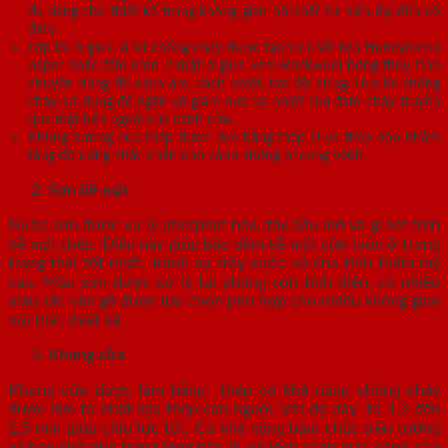
đa dạng cho thiết kế trong không gian nội thất từ hiện đại đến cổ
điển.
Lớp lõi ở giữa là lõi chống cháy được tạo từ chất liệu Honeycomb
paper hoặc tấm eron 2 mặt ở giữa kèm Rockwool bông thủy tinh
chuyên dùng để cách âm, cách nhiệt, tạo độ cứng. Lớp lõi chống
cháy sử dụng để ngăn và giảm bức xạ nhiệt của đám cháy truyền
qua mặt bên ngoài của cánh cửa.
Khung xương cửa thép được làm bằng thép U và thép hộp nhằm
tăng độ cứng chắc chắn cho cánh không bị cong vênh.
Sơn bề mặt
Nước sơn được xử lý photphat hóa, tẩy dầu mỡ và gỉ sét trên
bề mặt thép. Điều này giúp bảo đảm bề mặt cửa luôn ở trong
trạng thái tốt nhất. Tránh sự trầy xước và cho tính thẩm mỹ
cao. Màu sơn được xử lý tại phòng sơn tĩnh điện, có nhiều
màu sắc vân gỗ được lựa chọn phù hợp cho nhiều không gian
nội thất thiết kế.
Khung cửa
Khung cửa được làm bằng thép có khả năng chống cháy
được làm từ chất liệu thép cán nguội. Với độ dày từ 1,2 đến
1,5 mm giúp chịu lực tốt. Có khả năng bám chắc trên tường
và hạn chế tình trạng lỏng bản lề, xệ lệch cánh cửa, cánh cửa