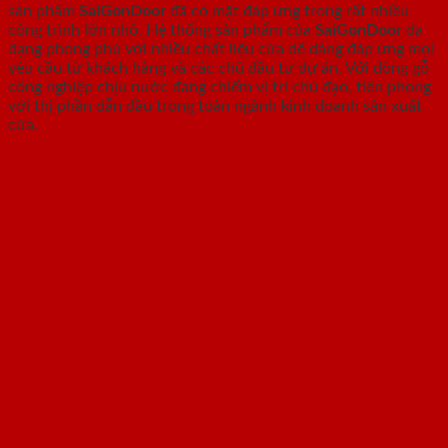
sản phẩm
SaiGonDoor
đã có mặt đáp ứng trong rất nhiều
công trình lớn nhỏ. Hệ thống sản phẩm của
SaiGonDoor
đa
dạng phong phú với nhiều chất liệu cửa dễ dàng đáp ứng mọi
yêu cầu từ khách hàng và các chủ đầu tư dự án. Với dòng gỗ
công nghiệp chịu nước đang chiếm vị trí chủ đạo, tiên phong
với thị phần dẫn đầu trong toàn ngành kinh doanh sản xuất
cửa.