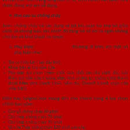
được đóng mở em dễ dàng.
Ron cao su chống cháy
Joint chống cháy có tác dụng sẽ bít kín toàn bộ khe hở giữa
cánh và khung bao, khi nhiệt độ tăng nó sẽ nở ra ngăn không
cho lửa và khói thoát ra ngoài.
Phụ kiện:
Cửa thép vân gỗ
thường đi kèm với một số
phụ kiện như:
Tay co thủy lực ( tay đẩy hơi),
Khóa, bản lề, tay nắm cửa
Phụ kiện lựa chọn thêm: chốt cửa, chốt âm cho cánh đôi, mắt
thần, tay nắm cửa, chuông điện, kính cường lực chống cháy, thanh
thoát hiểm đơn, thanh thoát hiểm đôi, Doorsill (thanh chặn cửa
phía dưới)
Hiện nay SaigonDoor mang đến cho khách hàng 4 lựa chọn
chính bao gồm:
Cửa gỗ chống cháy 60 phút.
Cửa thép chống cháy 70 phút
Cửa thép chống cháy 90 phút
Và cửa Thép chống cháy 120 phút cao cấp.