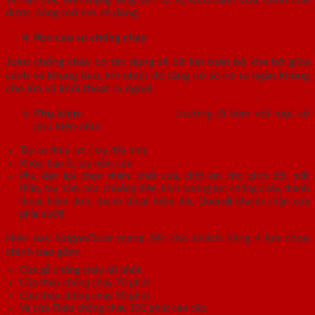
được đóng mở em dễ dàng.
Ron cao su chống cháy
Joint chống cháy có tác dụng sẽ bít kín toàn bộ khe hở giữa
cánh và khung bao, khi nhiệt độ tăng nó sẽ nở ra ngăn không
cho lửa và khói thoát ra ngoài.
Phụ kiện:
Cửa thép vân gỗ
thường đi kèm với một số
phụ kiện như:
Tay co thủy lực ( tay đẩy hơi),
Khóa, bản lề, tay nắm cửa
Phụ kiện lựa chọn thêm: chốt cửa, chốt âm cho cánh đôi, mắt
thần, tay nắm cửa, chuông điện, kính cường lực chống cháy, thanh
thoát hiểm đơn, thanh thoát hiểm đôi, Doorsill (thanh chặn cửa
phía dưới)
Hiện nay SaigonDoor mang đến cho khách hàng 4 lựa chọn
chính bao gồm:
Cửa gỗ chống cháy 60 phút.
Cửa thép chống cháy 70 phút
Cửa thép chống cháy 90 phút
Và cửa Thép chống cháy 120 phút cao cấp.