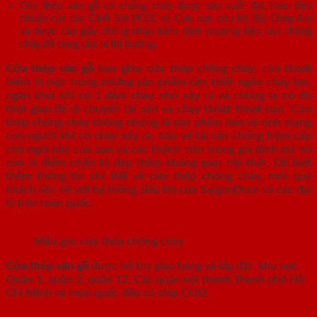
Cửa thép vân gỗ có chống cháy được sản xuất đạt theo tiêu
chuẩn của cục Cảnh Sát PCCC và Cứu nạn cứu hộ (Bộ Công An)
và được cấp giấy chứng nhận kiểm định phương tiện cửa chống
cháy để cung cấp ra thị trường.
Cửa thép vân gỗ
bao gồm cửa thép chống cháy, cửa thoát
hiểm là một trong những sản phẩm cần thiết ngăn cháy lan,
ngăn khói khi có 1 đám cháy nhỏ xảy ra và chúng ta có đủ
thời gian để di chuyển tài sản và chạy thoát thoát nạn. Cửa
thép chống cháy không những là sản phẩm bảo vệ tính mạng
con người khi có cháy xảy ra, bảo vệ tài sản chống trộm cấp
cho ngôi nhà của bạn và các thành viên trong gia đình mà nó
còn là điểm nhấn tô đẹp thêm không gian nội thất. Để biết
thêm thông tin chi tiết về cửa thép chống cháy, mời quý
khách liên hệ với hệ thống siêu thị cửa SaigonDoor và các đại
lý trên toàn quốc.
Mẫu góc cửa thép chống cháy
Cửa thép vân gỗ
được hỗ trợ giao hàng và lắp đặt khu vực
Quận 1, quận 2, quận 12, Các quận nội thành Thành phố Hồ
Chí Minh và toàn quốc đều có ship COD.