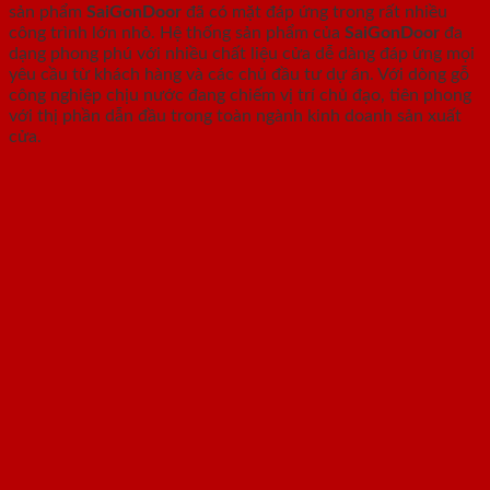
sản phẩm
SaiGonDoor
đã có mặt đáp ứng trong rất nhiều
công trình lớn nhỏ. Hệ thống sản phẩm của
SaiGonDoor
đa
dạng phong phú với nhiều chất liệu cửa dễ dàng đáp ứng mọi
yêu cầu từ khách hàng và các chủ đầu tư dự án. Với dòng gỗ
công nghiệp chịu nước đang chiếm vị trí chủ đạo, tiên phong
với thị phần dẫn đầu trong toàn ngành kinh doanh sản xuất
cửa.