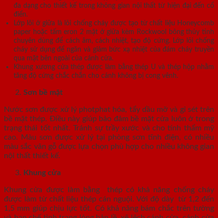
đa dạng cho thiết kế trong không gian nội thất từ hiện đại đến cổ
điển.
Lớp lõi ở giữa là lõi chống cháy được tạo từ chất liệu Honeycomb
paper hoặc tấm eron 2 mặt ở giữa kèm Rockwool bông thủy tinh
chuyên dùng để cách âm, cách nhiệt, tạo độ cứng. Lớp lõi chống
cháy sử dụng để ngăn và giảm bức xạ nhiệt của đám cháy truyền
qua mặt bên ngoài của cánh cửa.
Khung xương cửa thép được làm bằng thép U và thép hộp nhằm
tăng độ cứng chắc chắn cho cánh không bị cong vênh.
Sơn bề mặt
Nước sơn được xử lý photphat hóa, tẩy dầu mỡ và gỉ sét trên
bề mặt thép. Điều này giúp bảo đảm bề mặt cửa luôn ở trong
trạng thái tốt nhất. Tránh sự trầy xước và cho tính thẩm mỹ
cao. Màu sơn được xử lý tại phòng sơn tĩnh điện, có nhiều
màu sắc vân gỗ được lựa chọn phù hợp cho nhiều không gian
nội thất thiết kế.
Khung cửa
Khung cửa được làm bằng thép có khả năng chống cháy
được làm từ chất liệu thép cán nguội. Với độ dày từ 1,2 đến
1,5 mm giúp chịu lực tốt. Có khả năng bám chắc trên tường
và hạn chế tình trạng lỏng bản lề, xệ lệch cánh cửa, cánh cửa