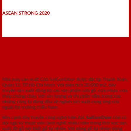
ASEAN STRONG 2020
Nhà máy - Xưởng sản xuất
Nhà máy sản xuất Cửa SaiGonDoor được đặt tại Thạnh Xuân,
Quận 12, TP.Hồ Chí Minh. Với diện tích 20.000 m2, dây
truyền sản xuất đồng bộ các sản phẩm cửa gỗ ,cửa nhựa, cửa
thép chống cháy. Với sản lượng và thị phần nằm trong top
những công ty đứng đầu về ngành sản xuất cung ứng cửa
ngoài thị trường miền Nam.
Bên cạnh dây truyền công nghệ hiện đại,
SaiGonDoor
còn có
đội ngũ kỹ thuật viên lành nghề nhiều năm trong lĩnh vực sản
xuất đồ gỗ nội thất gỗ tự nhiên. Với dòng gỗ tự nhiên dòng