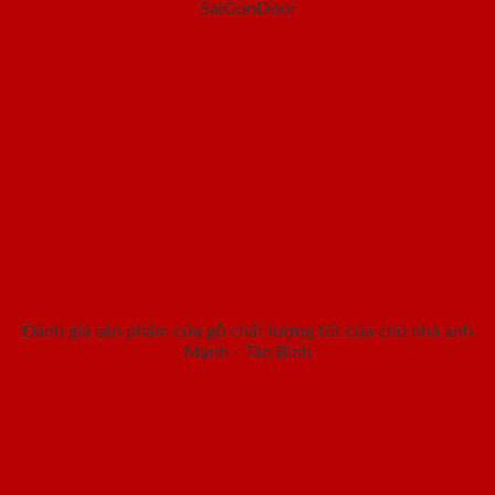
SaiGonDoor
Đánh giá sản phẩm cửa gỗ chất lượng tốt của chủ nhà anh
Mạnh - Tân Bình