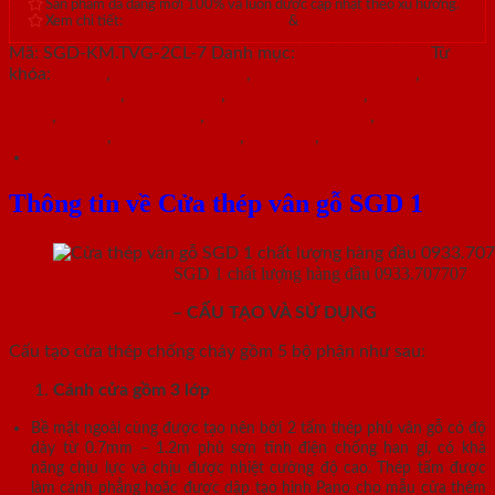
Sản phẩm đa dạng mới 100% và luôn được cập nhật theo xu hướng.
Xem chi tiết:
Hệ thống 20+ Showroom
&
30+ nhân viên tư vấn >
Mã:
SGD-KM.TVG-2CL-7
Danh mục:
Cửa thép vân gỗ
Từ
khóa:
cửa sổ
,
cửa thép an toàn
,
cửa thép chống cháy
,
cửa
thép chung cư
,
cửa thép gỗ
,
cửa thép hiện đại
,
cửa thép nhà
chính
,
cửa thép sơn màu
,
cửa thép thông dụng
,
cửa thép
thông phòng
,
cửa thép vân gỗ
,
cửa vòm
,
cửa vòm cong
Mô tả
Thông tin về Cửa thép vân gỗ SGD 1
Cửa thép vân gỗ
SGD 1 chất lượng hàng đầu 0933.707707
CỬA THÉP VÂN GỖ
– CẤU TẠO VÀ SỬ DỤNG
Cấu tạo cửa thép chống cháy gồm 5 bộ phận như sau:
Cánh cửa
gồm 3 lớp
Bề mặt ngoài cùng được tạo nên bởi 2 tấm thép phủ vân gỗ có độ
dày từ 0.7mm – 1.2m phủ sơn tĩnh điện chống han gỉ, có khả
năng chịu lực và chịu được nhiệt cường độ cao. Thép tấm được
làm cánh phẳng hoặc được dập tạo hình Pano cho mẫu cửa thêm