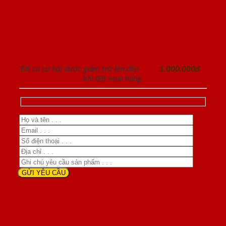
ĐĂNG KÝ NHẬN TƯ VẤN
Để có cơ hội được giảm trừ lên đến
1.000.000đ
khi đặt mua hàng.