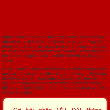
SAIGONDOOR - NHÀ SẢN XUẤT CỬA
GỖ, CỬA NHỰA, CỬA CHỐNG CHÁY
SaigonDoor®
là nhà sản xuất cửa gỗ, cửa nhựa, cửa chống
cháy
đã có uy tín hơn 10 năm trên thị trường và hàng triệu
khách hàng và đại lý tin tưởng lựa chọn. Cho đến nay chúng
tôi sở hữu hơn 10 showroom và 4 nhà máy - xưởng sản xuất
nằm ở vị trí trung tâm thành phố Hồ Chí Minh và & tại ngoại
thành.
Mang sứ mệnh
nâng cao chất lượng cuộc sống
thông qua việc
cung cấp các sản phẩm chất lượng cao, đáp ứng mọi yêu cầu
khắc khe của khách hàng.
SaigonDoor
cam kết đem đến cho
quý khách hàng sự hài lòng tuyệt đối. Cam kết chất lượng
dịch vụ, giá thành & chính sách chăm sóc khách hàng luôn tốt
nhất tại Việt Nam.