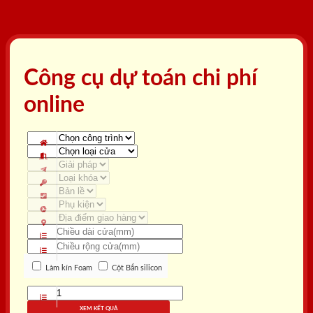
Công cụ dự toán chi phí
online
Làm kín Foam
Cột Bắn silicon
XEM KẾT QUẢ