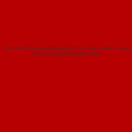
Phản hồi tốt của giáo viên luyện thi thpt quốc gia khi sử dụng
sản phẩm cửa nhựa SaiGonDoor