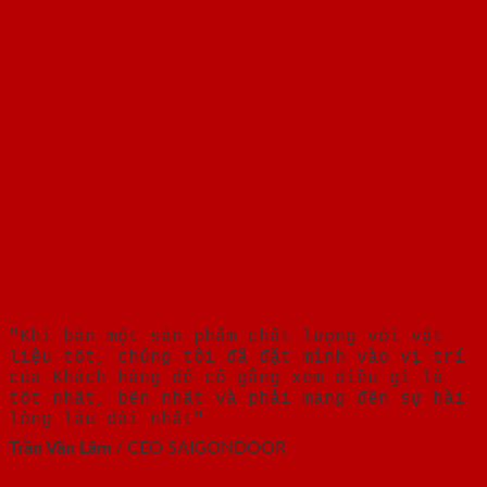
"Khi bán một sản phẩm chất lượng với vật
liệu tốt, chúng tôi đã đặt mình vào vị trí
của Khách hàng để cố gắng xem điều gì là
tốt nhất, bền nhất và phải mang đến sự hài
lòng lâu dài nhất"
Trần Văn Lãm
/
CEO SAIGONDOOR