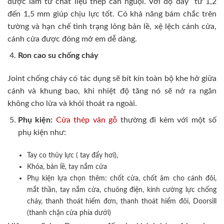
được làm từ chất liệu thép cán nguội. Với độ dày từ 1,2
đến 1,5 mm giúp chịu lực tốt. Có khả năng bám chắc trên
tường và hạn chế tình trạng lỏng bản lề, xệ lệch cánh cửa,
cánh cửa được đóng mở em dễ dàng.
Ron cao su chống cháy
Joint chống cháy có tác dụng sẽ bít kín toàn bộ khe hở giữa
cánh và khung bao, khi nhiệt độ tăng nó sẽ nở ra ngăn
không cho lửa và khói thoát ra ngoài.
Phụ kiện:
Cửa thép vân gỗ
thường đi kèm với một số
phụ kiện như:
Tay co thủy lực ( tay đẩy hơi),
Khóa, bản lề, tay nắm cửa
Phụ kiện lựa chọn thêm: chốt cửa, chốt âm cho cánh đôi,
mắt thần, tay nắm cửa, chuông điện, kính cường lực chống
cháy, thanh thoát hiểm đơn, thanh thoát hiểm đôi, Doorsill
(thanh chặn cửa phía dưới)