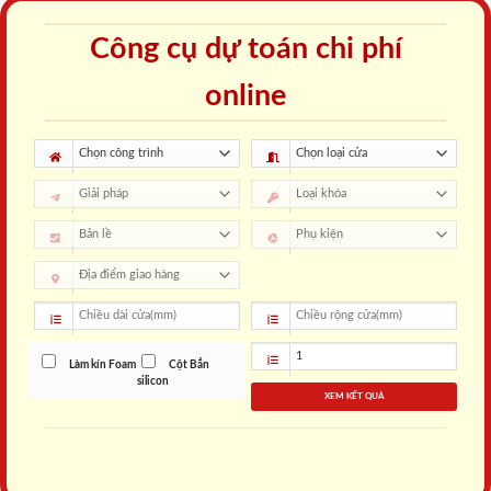
Công cụ dự toán chi phí
online
Làm kín Foam
Cột Bắn
silicon
XEM KẾT QUẢ