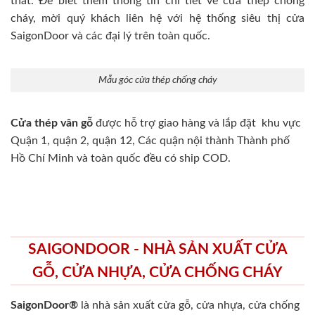
thất. Để biết thêm thông tin chi tiết về cửa thép chống
cháy, mời quý khách liên hệ với hệ thống siêu thị cửa
SaigonDoor và các đại lý trên toàn quốc.
Mẫu góc cửa thép chống cháy
Cửa thép vân gỗ
được hỗ trợ giao hàng và lắp đặt khu vực
Quận 1, quận 2, quận 12, Các quận nội thành Thành phố
Hồ Chí Minh và toàn quốc đều có ship COD.
SAIGONDOOR - NHÀ SẢN XUẤT CỬA
GỖ, CỬA NHỰA, CỬA CHỐNG CHÁY
SaigonDoor®
là nhà sản xuất cửa gỗ, cửa nhựa, cửa chống