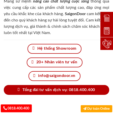
Mang sứ mệnh
nâng cao chất lượng cuộc sống
thông qua
việc cung cấp các sản phẩm chất lượng cao, đáp ứng mọi
yêu cầu khắc khe của khách hàng.
SaigonDoor
cam kết đem
Đặt lị
đến cho quý khách hàng sự hài lòng tuyệt đối. Cam kết chất
lượng dịch vụ, giá thành & chính sách chăm sóc khách hàng
Dự toá
luôn tốt nhất tại Việt Nam.
Hotlin
Hệ thống Showroom
20+ Nhân viên tư vấn
info@saigondoor.vn
Tổng đài tư vấn dịch vụ: 0818.400.400
0818.400.400
Dự toán Online