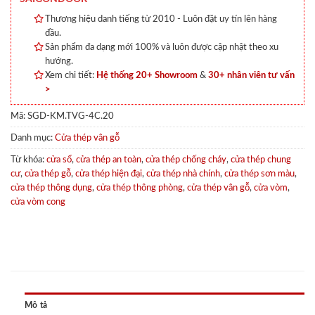
Thương hiệu danh tiếng từ 2010 - Luôn đặt uy tín lên hàng
đầu.
Sản phẩm đa dạng mới 100% và luôn được cập nhật theo xu
hướng.
Xem chi tiết:
Hệ thống 20+ Showroom
&
30+ nhân viên tư vấn
>
Mã:
SGD-KM.TVG-4C.20
Danh mục:
Cửa thép vân gỗ
Từ khóa:
cửa sổ
,
cửa thép an toàn
,
cửa thép chống cháy
,
cửa thép chung
cư
,
cửa thép gỗ
,
cửa thép hiện đại
,
cửa thép nhà chính
,
cửa thép sơn màu
,
cửa thép thông dụng
,
cửa thép thông phòng
,
cửa thép vân gỗ
,
cửa vòm
,
cửa vòm cong
Mô tả