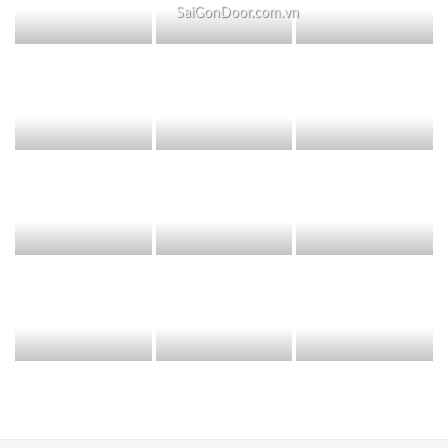
SaiGonDoor.com.vn