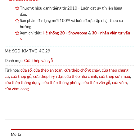
Thương hiệu danh tiếng từ 2010 - Luôn đặt uy tín lên hàng
đầu.
Sản phẩm đa dạng mới 100% và luôn được cập nhật theo xu
hướng.
Xem chi tiết:
Hệ thống 20+ Showroom
&
30+ nhân viên tư vấn
>
Mã:
SGD-KM.TVG-4C.29
Danh mục:
Cửa thép vân gỗ
Từ khóa:
cửa sổ
,
cửa thép an toàn
,
cửa thép chống cháy
,
cửa thép chung
cư
,
cửa thép gỗ
,
cửa thép hiện đại
,
cửa thép nhà chính
,
cửa thép sơn màu
,
cửa thép thông dụng
,
cửa thép thông phòng
,
cửa thép vân gỗ
,
cửa vòm
,
cửa vòm cong
Mô tả