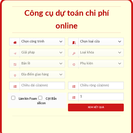
Công cụ dự toán chi phí
online
Làm kín Foam
Cột Bắn
silicon
XEM KẾT QUẢ