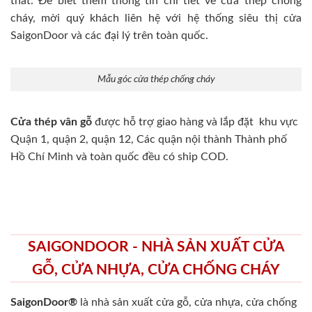
thất. Để biết thêm thông tin chi tiết về cửa thép chống
cháy, mời quý khách liên hệ với hệ thống siêu thị cửa
SaigonDoor và các đại lý trên toàn quốc.
Mẫu góc cửa thép chống cháy
Cửa thép vân gỗ
được hỗ trợ giao hàng và lắp đặt khu vực
Quận 1, quận 2, quận 12, Các quận nội thành Thành phố
Hồ Chí Minh và toàn quốc đều có ship COD.
SAIGONDOOR - NHÀ SẢN XUẤT CỬA
GỖ, CỬA NHỰA, CỬA CHỐNG CHÁY
SaigonDoor®
là nhà sản xuất cửa gỗ, cửa nhựa, cửa chống