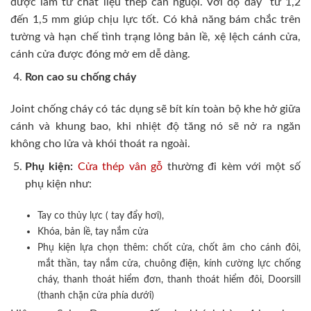
được làm từ chất liệu thép cán nguội. Với độ dày từ 1,2
đến 1,5 mm giúp chịu lực tốt. Có khả năng bám chắc trên
tường và hạn chế tình trạng lỏng bản lề, xệ lệch cánh cửa,
cánh cửa được đóng mở em dễ dàng.
Ron cao su chống cháy
Joint chống cháy có tác dụng sẽ bít kín toàn bộ khe hở giữa
cánh và khung bao, khi nhiệt độ tăng nó sẽ nở ra ngăn
không cho lửa và khói thoát ra ngoài.
Phụ kiện:
Cửa thép vân gỗ
thường đi kèm với một số
phụ kiện như:
Tay co thủy lực ( tay đẩy hơi),
Khóa, bản lề, tay nắm cửa
Phụ kiện lựa chọn thêm: chốt cửa, chốt âm cho cánh đôi,
mắt thần, tay nắm cửa, chuông điện, kính cường lực chống
cháy, thanh thoát hiểm đơn, thanh thoát hiểm đôi, Doorsill
(thanh chặn cửa phía dưới)