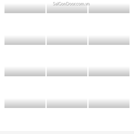
SaiGonDoor.com.vn