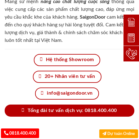
Mang sứ mệnh
nâng cao chất lượng cuộc sống
thông qua
việc cung cấp các sản phẩm chất lượng cao, đáp ứng mọi
yêu cầu khắc khe của khách hàng.
SaigonDoor
cam kết đem
Đặt lị
đến cho quý khách hàng sự hài lòng tuyệt đối. Cam kết chất
lượng dịch vụ, giá thành & chính sách chăm sóc khách hàng
Dự toá
luôn tốt nhất tại Việt Nam.
Hotlin
Hệ thống Showroom
20+ Nhân viên tư vấn
info@saigondoor.vn
Tổng đài tư vấn dịch vụ: 0818.400.400
0818.400.400
Dự toán Online